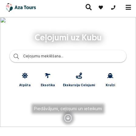
+371 269555
Ceļojumi uz Kubu
Ceļojumi
Ekskursiju
pa Eiropu
Karstie
Kruīzi
ceļojumi
(ar
piedāvājumi
lidmašīnu)
Ceļojumu meklēšana...
Atpūta
Eksotika
Ekskursiju Celojumi
Kruīzi
Piedāvājumi, ceļojumi un ieteikumi