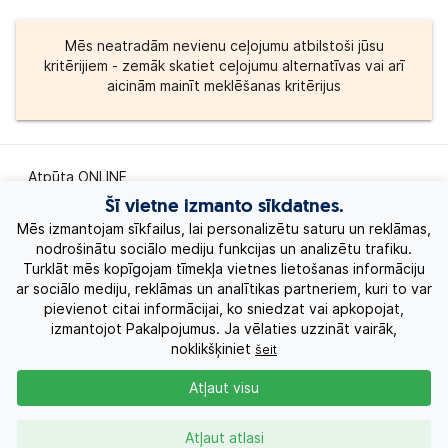
Mēs neatradām nevienu ceļojumu atbilstoši jūsu
kritērijiem - zemāk skatiet ceļojumu alternatīvas vai arī
aicinām mainīt meklēšanas kritērijus
Atpūta ONLINE
Šī vietne izmanto sīkdatnes.
Ekskursiju ceļojumi
Mēs izmantojam sīkfailus, lai personalizētu saturu un reklāmas,
nodrošinātu sociālo mediju funkcijas un analizētu trafiku.
Turklāt mēs kopīgojam tīmekļa vietnes lietošanas informāciju
Eksotiskie ceļojumi
ar sociālo mediju, reklāmas un analītikas partneriem, kuri to var
pievienot citai informācijai, ko sniedzat vai apkopojat,
Labākie piedāvājumi
izmantojot Pakalpojumus. Ja vēlaties uzzināt vairāk,
noklikšķiniet
šeit
Kruīzi
Atļaut visu
Par Mums
Atļaut atlasi