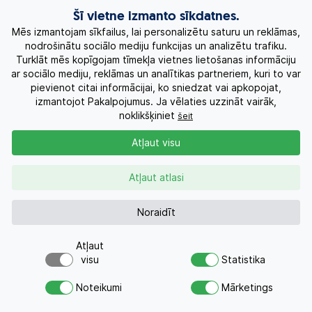
Šī vietne izmanto sīkdatnes.
Kruīzi
Mēs izmantojam sīkfailus, lai personalizētu saturu un reklāmas,
nodrošinātu sociālo mediju funkcijas un analizētu trafiku.
Par Mums
Turklāt mēs kopīgojam tīmekļa vietnes lietošanas informāciju
ar sociālo mediju, reklāmas un analītikas partneriem, kuri to var
pievienot citai informācijai, ko sniedzat vai apkopojat,
Kontakti
izmantojot Pakalpojumus. Ja vēlaties uzzināt vairāk,
noklikšķiniet
šeit
Pieprasījums
+371 26955551
Atļaut visu
Atļaut atlasi
AZA TOURS © 2010-2026
Noraidīt
Atļaut
visu
Statistika
Vai meklējat ceļojumu?
Noteikumi
Mārketings
Nosūtiet atvaļinājuma pieprasījumu