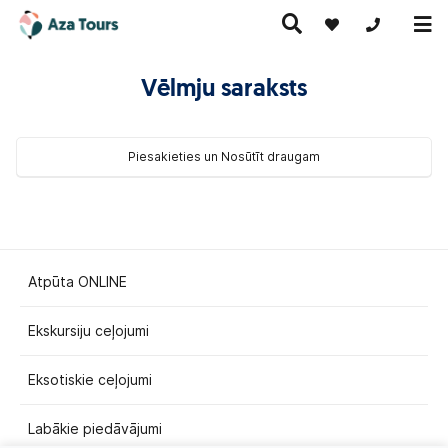
+371 269555
Vēlmju saraksts
Ceļojumi
Ekskursiju
pa Eiropu
Karstie
Piesakieties un Nosūtīt draugam
Kruīzi
ceļojumi
(ar
piedāvājumi
lidmašīnu)
Atpūta ONLINE
Ekskursiju ceļojumi
Eksotiskie ceļojumi
Labākie piedāvājumi