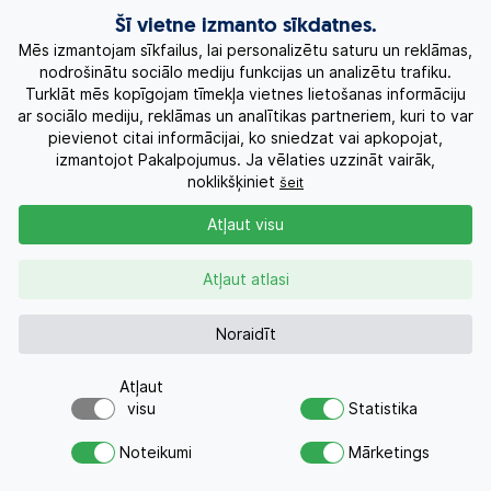
Ekskursiju ceļojumi
Šī vietne izmanto sīkdatnes.
Mēs izmantojam sīkfailus, lai personalizētu saturu un reklāmas,
Eksotiskie ceļojumi
nodrošinātu sociālo mediju funkcijas un analizētu trafiku.
Turklāt mēs kopīgojam tīmekļa vietnes lietošanas informāciju
ar sociālo mediju, reklāmas un analītikas partneriem, kuri to var
Labākie piedāvājumi
pievienot citai informācijai, ko sniedzat vai apkopojat,
izmantojot Pakalpojumus. Ja vēlaties uzzināt vairāk,
Kruīzi
noklikšķiniet
šeit
Atļaut visu
Par Mums
Atļaut atlasi
Kontakti
Noraidīt
Pieprasījums
+371 26955551
Atļaut
visu
Statistika
Vai meklējat ceļojumu?
AZA TOURS © 2010-2026
Noteikumi
Mārketings
Nosūtiet atvaļinājuma pieprasījumu