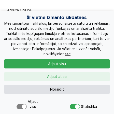
Atpūta ONLINE
Šī vietne izmanto sīkdatnes.
Ekskursiju ceļojumi
Mēs izmantojam sīkfailus, lai personalizētu saturu un reklāmas,
nodrošinātu sociālo mediju funkcijas un analizētu trafiku.
Turklāt mēs kopīgojam tīmekļa vietnes lietošanas informāciju
Eksotiskie ceļojumi
ar sociālo mediju, reklāmas un analītikas partneriem, kuri to var
pievienot citai informācijai, ko sniedzat vai apkopojat,
Labākie piedāvājumi
izmantojot Pakalpojumus. Ja vēlaties uzzināt vairāk,
noklikšķiniet
šeit
Kruīzi
Atļaut visu
Par Mums
Atļaut atlasi
Kontakti
Noraidīt
Atļaut
Pieprasījums
+371 26955551
visu
Statistika
Vai meklējat ceļojumu?