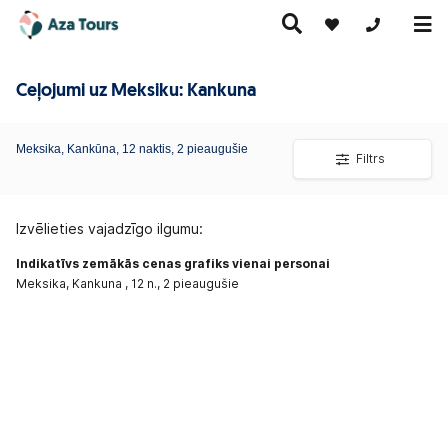
+371 269555
Ceļojumi uz Meksiku: Kankuna
Ceļojumi
Ekskursiju
Meksika, Kankūna,
pa Eiropu
12 naktis, 2 pieaugušie
Karstie
Kruīzi
Filtrs
ceļojumi
(ar
piedāvājumi
lidmašīnu)
Izvēlieties vajadzīgo ilgumu:
Indikatīvs zemākās cenas grafiks vienai personai
Meksika, Kankuna , 12 n., 2 pieaugušie