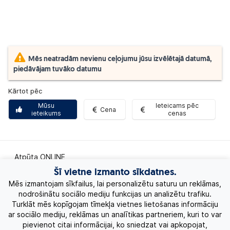
Mēs neatradām nevienu ceļojumu jūsu izvēlētajā datumā,
piedāvājam tuvāko datumu
Kārtot pēc
Mūsu
Ieteicams pēc
Cena
ieteikums
cenas
Atpūta ONLINE
Šī vietne izmanto sīkdatnes.
Ekskursiju ceļojumi
Mēs izmantojam sīkfailus, lai personalizētu saturu un reklāmas,
nodrošinātu sociālo mediju funkcijas un analizētu trafiku.
Turklāt mēs kopīgojam tīmekļa vietnes lietošanas informāciju
Eksotiskie ceļojumi
ar sociālo mediju, reklāmas un analītikas partneriem, kuri to var
pievienot citai informācijai, ko sniedzat vai apkopojat,