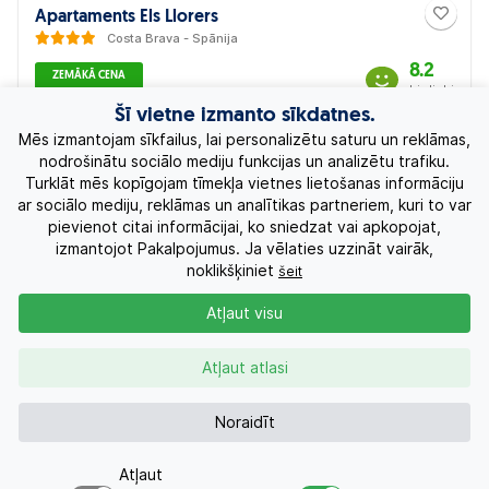
Apartaments Els Llorers
Costa Brava - Spānija
8.2
ZEMĀKĀ CENA
Lieliski
2026-10-09
Šī vietne izmanto sīkdatnes.
518 €
7 n.
No
Bez ēdināšanas
Mēs izmantojam sīkfailus, lai personalizētu saturu un reklāmas,
nodrošinātu sociālo mediju funkcijas un analizētu trafiku.
Turklāt mēs kopīgojam tīmekļa vietnes lietošanas informāciju
ar sociālo mediju, reklāmas un analītikas partneriem, kuri to var
pievienot citai informācijai, ko sniedzat vai apkopojat,
izmantojot Pakalpojumus. Ja vēlaties uzzināt vairāk,
noklikšķiniet
šeit
Atļaut visu
Atļaut atlasi
Noraidīt
Atļaut
CALA FONT