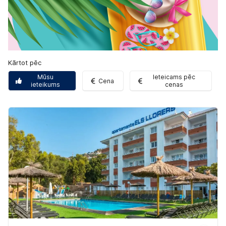
Kārtot pēc
Mūsu
Ieteicams pēc
Cena
ieteikums
cenas