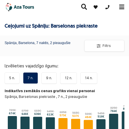
+371 269555
Ceļojumi uz Spāniju: Barselonas piekraste
Ceļojumi
Ekskursiju
Spānija, Barselona,
pa Eiropu
7 naktis, 2 pieaugušie
Karstie
Kruīzi
Filtrs
ceļojumi
(ar
piedāvājumi
lidmašīnu)
Izvēlieties vajadzīgo ilgumu:
5 n.
7 n.
9 n.
12 n.
14 n.
Indikatīvs zemākās cenas grafiks vienai personai
Spānija, Barselonas piekraste , 7 n., 2 pieaugušie