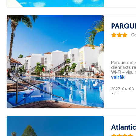
PARQUE
Co
Parque del S
diennakts r
Wi-Fi – visu
gājiena att
vairāk
Duque pludma
piejūras pro
2027-04-03
skatu uz ok
7 n.
Atlanti