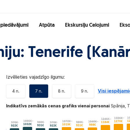
 piedāvājumi
Atpūta
Ekskursiju Celojumi
Ekso
ju: Tenerife (Kanāri
Izvēlieties vajadzīgo ilgumu:
Visi iespējami
4 n.
7 n.
8 n.
9 n.
Indikatīvs zemākās cenas grafiks vienai personai
Spānija, T