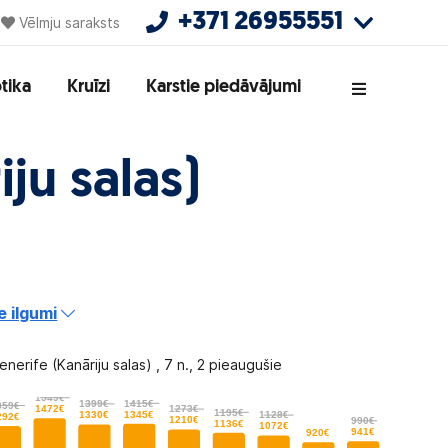
+371 26955551
Vēlmju saraksts
tika
Kruīzi
Karstie piedāvājumi
ju salas)
e ilgumi
enerife (Kanāriju salas) , 7 n., 2 pieaugušie