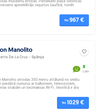
isas mūsdienu ērtības. Pietiekami plaša viesnīcas
lai neviens apmeklētājs nejustos šaurībā, tomēr
aza, lai to varētu pārvaldīt vecmodīgā stilā, ievērojot
to: "Mūsu viesi ir mūsu draugi." Viesnīca ir ieteicama
967 €
No
Don Manolito
erto De La Cruz - Spānija
8
Labi
n Manolito atrodas 350 metru attālumā no smilšu
n piedāvā numurus ar balkoniem, televizoriem,
nas istabām un bezmaksas Wi-Fi. Viesnīcā ir āra
 konferenču zāle, sauna un fitnesa centrs. Rosīgais
trs atrodas tikai dažu metru attālumā. Ieteicams
1029 €
No