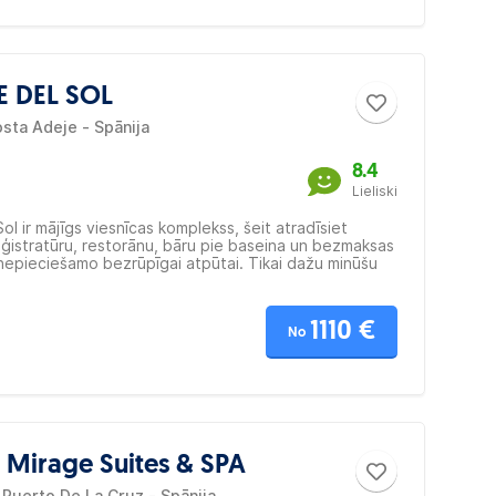
 DEL SOL
sta Adeje - Spānija
8.4
Lieliski
ol ir mājīgs viesnīcas komplekss, šeit atradīsiet
eģistratūru, restorānu, bāru pie baseina un bezmaksas
 nepieciešamo bezrūpīgai atpūtai. Tikai dažu minūšu
ālumā atrodas skaistās Playa Fañabé un Playa del
les. Netālu atrodas iepirkšanās centri, veikali un
menādes – lieliski maršruti patīkamām pastaigām ar
1110 €
eānu.
No
c Mirage Suites & SPA