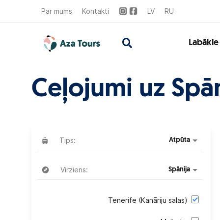
Par mums
Kontakti
LV
RU
Labākie
Ceļojumi uz Spāni
Tips:
Atpūta
Virziens:
Spānija
Tenerife (Kanāriju salas)