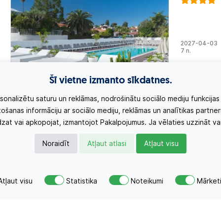
2027-04-03
7 n.
Šī vietne izmanto sīkdatnes.
rsonalizētu saturu un reklāmas, nodrošinātu sociālo mediju funkcijas 
ošanas informāciju ar sociālo mediju, reklāmas un analītikas partneri
edzat vai apkopojat, izmantojot Pakalpojumus. Ja vēlaties uzzināt vai
Noraidīt
Atļaut atlasi
Atļaut visu
Paraiso
Play
Atļaut visu
Statistika
Noteikumi
Mārket
MĒS IESAK
Viesnīca at
pludmales. V
bufetes tipa