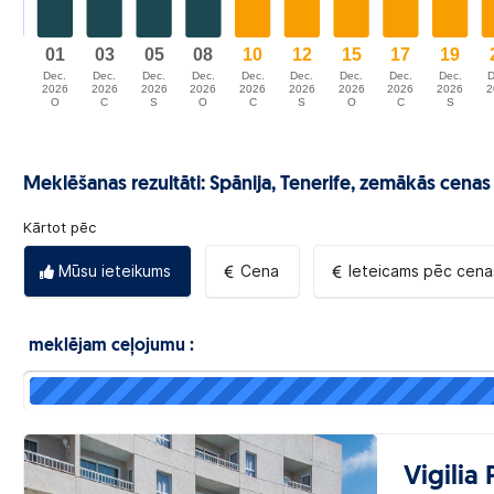
Meklēšanas rezultāti: Spānija, Tenerife,
zemākās cenas
Kārtot pēc
Mūsu ieteikums
Cena
Ieteicams pēc cena
meklējam ceļojumu :
Vigilia