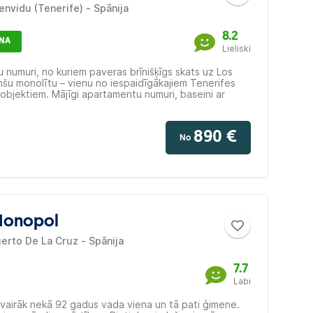
envidu (Tenerife) - Spānija
8.2
ENA
Lieliski
numuri, no kuriem paveras brīnišķīgs skats uz Los
nšu monolītu – vienu no iespaidīgākajiem Tenerifes
objektiem. Mājīgi apartamentu numuri, baseini ar
ānu, laipns personāls. Viesnīcā ir arī minigolfs, bērnu
ms, atpūtas telpas, spēļu istaba ar biljardu un
n ziemā apsildāms peldbaseins. Iesakām ģimenes
890 €
No
Monopol
erto De La Cruz - Spānija
7.7
Labi
 vairāk nekā 92 gadus vada viena un tā pati ģimene.