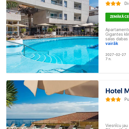
Di
ZEMĀKĀ C
Apartamentu 
Gigantes kli
salas dabas 
skatu uz oke
vairāk
rotaļu lauku
šautriņām u
2027-02-27
atpūtai.
7 n.
Hotel 
Pu
Viesnīcu jau