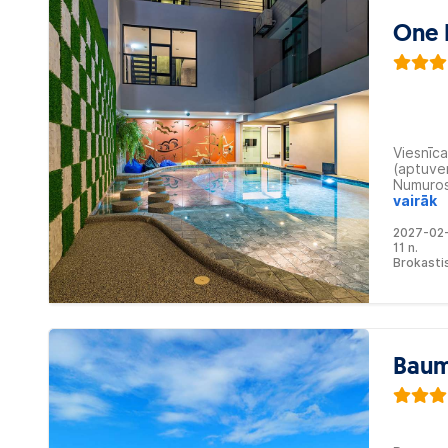
One 
Viesnīca
(aptuven
Numuros 
balkons.
vairāk
2027-02
11 n.
Brokasti
Baum