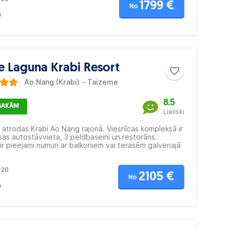
1799 €
No
s
e Laguna Krabi Resort
Ao Nang (Krabi) - Taizeme
8.5
ESAKĀM
Lieliski
 atrodas Krabi Ao Nang rajonā. Viesnīcas kompleksā ir
as autostāvvieta, 3 peldbaseini un restorāns.
ir pieejami numuri ar balkoniem vai terasēm galvenajā
arī atsevišķi stāvoši bungalo.
-20
2105 €
No
s