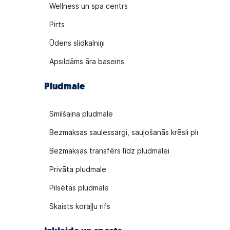
Wellness un spa centrs
Pirts
Ūdens slidkalniņi
Apsildāms āra baseins
Pludmale
Smilšaina pludmale
Bezmaksas saulessargi, sauļošanās krēsli pludmalē
Bezmaksas transfērs līdz pludmalei
Privāta pludmale
Pilsētas pludmale
Skaists koraļļu rifs