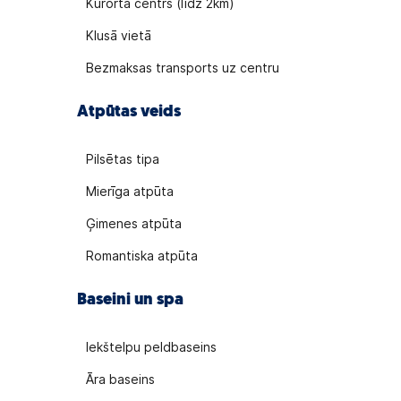
Kūrorta centrs (līdz 2km)
Klusā vietā
Bezmaksas transports uz centru
Atpūtas veids
Pilsētas tipa
Mierīga atpūta
Ģimenes atpūta
Romantiska atpūta
Baseini un spa
Iekštelpu peldbaseins
Āra baseins