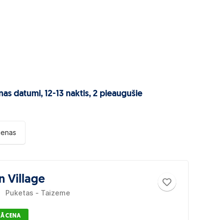
nas datumi
, 12-13 naktis, 2 pieaugušie
cenas
n Village
Puketas - Taizeme
Ā CENA