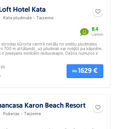
Loft Hotel Kata
Kata pludmale - Taizeme
8.4
Lieliski
 atrodas kūrorta centrā netālu no smilšu pludmales
i 700 m attālumā), uz pludmali var nokļūt pa kāpnēm.
ir pieejams minibārs-ledusskapis. Dažos numuros ir
-20
1629 €
No
s
ancasa Karon Beach Resort
Puketas - Taizeme