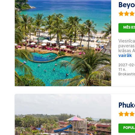
Beyo
MĒS I
Viesnīca
paveras 
krāsas A
kur vaka
vairāk
Viesnīca
2027-02
atpūstie
11 n.
trenaži
Brokasti
centrā va
Phuk
POPUL