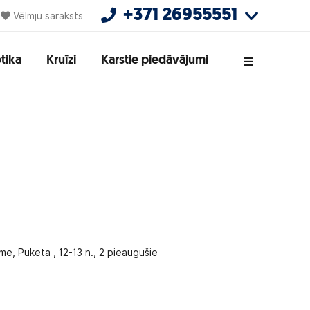
+371 26955551
Vēlmju saraksts
tika
Kruīzi
Karstie piedāvājumi
e, Puketa , 12-13 n., 2 pieaugušie