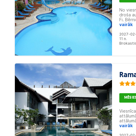
No viesn
droša au
Fi. Bērn
vairāk
2027-02
11 n.
Brokasti
Rama
MĒS I
Viesnīc
attālum
attālum
vairāk
2027-02