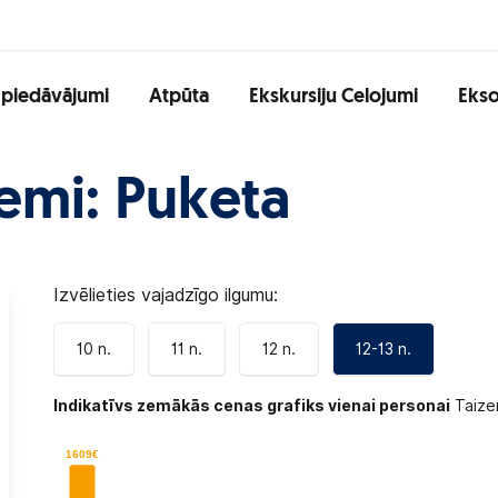
 piedāvājumi
Atpūta
Ekskursiju Celojumi
Ekso
emi: Puketa
Izvēlieties vajadzīgo ilgumu:
10 n.
11 n.
12 n.
12-13 n.
Indikatīvs zemākās cenas grafiks vienai personai
Taizem