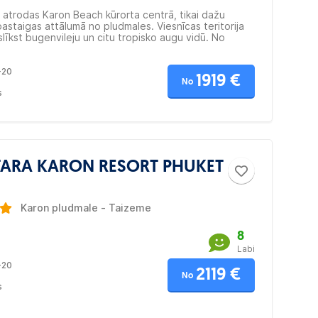
 atrodas Karon Beach kūrorta centrā, tikai dažu
astaigas attālumā no pludmales. Viesnīcas teritorija
 slīkst bugenvileju un citu tropisko augu vidū. No
alkoniem paveras skati uz kalniem vai baseinu.
ā ir pieejams bezmaksas Wi-Fi.
-20
1919 €
No
s
ARA KARON RESORT PHUKET
Karon pludmale - Taizeme
8
Labi
-20
2119 €
No
s