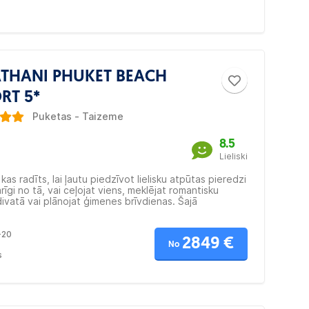
THANI PHUKET BEACH
RT 5*
Puketas - Taizeme
8.5
Lieliski
 kas radīts, lai ļautu piedzīvot lielisku atpūtas pieredzi
rīgi no tā, vai ceļojat viens, meklējat romantisku
ivatā vai plānojat ģimenes brīvdienas. Šajā
vajā Puketas kūrortā ir viss nepieciešamais
stamai brīvlaika pavadīšanai. Palutiniet sevi ar
-20
 līmeņa ērtībām, servisu un relaksējošām spa-
2849 €
rām.
No
s