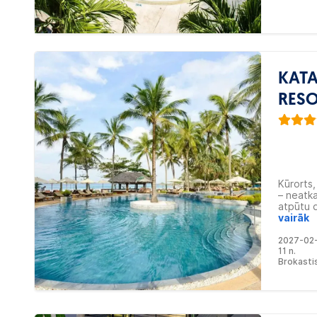
KATA
RESO
Kūrorts,
– neatka
atpūtu d
ekskluzī
vairāk
neaizmir
2027-02
pasaules
11 n.
procedū
Brokasti