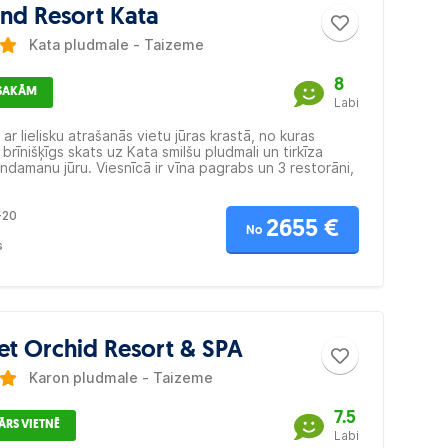
nd Resort Kata
Kata pludmale - Taizeme
8
ESAKĀM
Labi
 ar lielisku atrašanās vietu jūras krastā, no kuras
brīnišķīgs skats uz Kata smilšu pludmali un tirkīza
ndamanu jūru. Viesnīcā ir vīna pagrabs un 3 restorāni,
riņās var baudīt svaigi pagatavotas jūras veltes.
s vestibilā ir pieejams bezmaksas Wi-Fi. Viesi var
-20
s pie 2 peldbaseiniem ar bāru un bērnu zonu, sportot
2655 €
eru zālē, baudīt labsajūtas procedūras Kanda SPA
No
s
i arī doties ekskursijās (viesnīcā ir ekskursiju birojs).
et Orchid Resort & SPA
Karon pludmale - Taizeme
7.5
ĀRS VIETNĒ
Labi