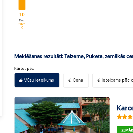
Meklēšanas rezultāti: Taizeme, Puketa,
zemākās ce
Kārtot pēc
Mūsu ieteikums
Cena
Ieteicams pēc 
Karo
ZEMĀK