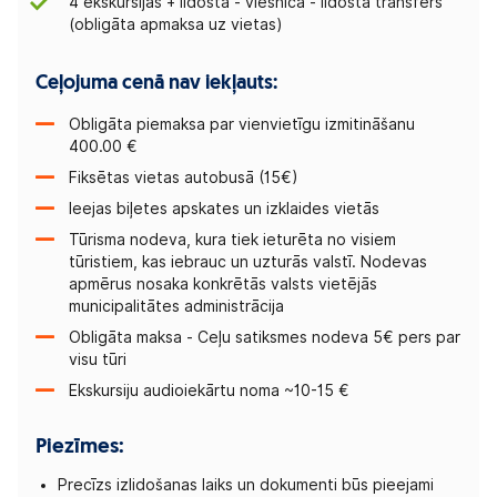
4 ekskursijas + lidosta - viesnīca - lidosta transfērs
(obligāta apmaksa uz vietas)
Ceļojuma cenā nav iekļauts:
Obligāta piemaksa par vienvietīgu izmitināšanu
400.00 €
Fiksētas vietas autobusā (15€)
Ieejas biļetes apskates un izklaides vietās
Tūrisma nodeva, kura tiek ieturēta no visiem
tūristiem, kas iebrauc un uzturās valstī. Nodevas
apmērus nosaka konkrētās valsts vietējās
municipalitātes administrācija
Obligāta maksa - Ceļu satiksmes nodeva 5€ pers par
visu tūri
Ekskursiju audioiekārtu noma ~10-15 €
Piezīmes:
Precīzs izlidošanas laiks un dokumenti būs pieejami