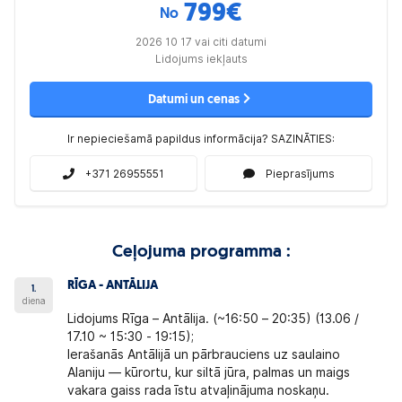
799
€
No
2026 10 17 vai citi datumi
Lidojums iekļauts
Datumi un cenas
Ir nepieciešamā papildus informācija? SAZINĀTIES:
+371 26955551
Pieprasījums
Ceļojuma programma :
RĪGA - ANTĀLIJA
1.
diena
Lidojums Rīga – Antālija. (~16:50 – 20:35) (13.06 /
17.10 ~ 15:30 - 19:15);
Ierašanās Antālijā un pārbrauciens uz
saulaino
Alaniju
— kūrortu, kur siltā jūra, palmas un maigs
vakara gaiss rada īstu atvaļinājuma noskaņu.