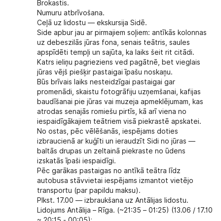
Brokastis.
Numuru atbrīvošana.
Ceļā uz lidostu —
ekskursija Sidē.
Side
apbur jau ar pirmajiem soļiem: antīkās kolonnas
uz debeszilās jūras fona, senais teātris, saules
apspīdēti tempļi un sajūta, ka laiks šeit rit citādi.
Katrs ieliņu pagrieziens ved pagātnē, bet vieglais
jūras vējš piešķir pastaigai īpašu noskaņu.
Būs brīvais laiks nesteidzīgai pastaigai gar
promenādi, skaistu fotogrāfiju uzņemšanai, kafijas
baudīšanai pie jūras vai muzeja apmeklējumam, kas
atrodas senajās romiešu pirtīs, kā arī viena no
iespaidīgākajiem teātriem visā piekrastē apskatei.
No ostas, pēc vēlēšanās, iespējams doties
izbraucienā ar kuģīti un ieraudzīt Sidi no jūras —
baltās drupas un zeltainā piekraste no ūdens
izskatās īpaši iespaidīgi.
Pēc garākas pastaigas no antīkā teātra līdz
autobusa stāvvietai iespējams izmantot vietējo
transportu (par papildu maksu).
Plkst. 17.00 — izbraukšana uz Antālijas lidostu.
Lidojums Antālija – Rīga. (~21:35 – 01:25) (13.06 / 17.10
~ 20:15 - 00:05);