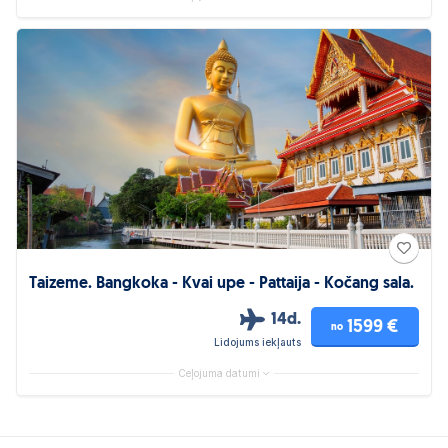
Taizeme. Bangkoka - Kvai upe - Pattaija - Kočang sala.
14d.
1599 €
no
Lidojums iekļauts
Ceļojuma datumi