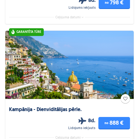
8d.
798 €
no
Lidojums iekļauts
Ceļojuma datumi
GARANTĒTA TŪRE
Kampānija - Dienviditālijas pērle.
8d.
888 €
no
Lidojums iekļauts
Ceļojuma datumi