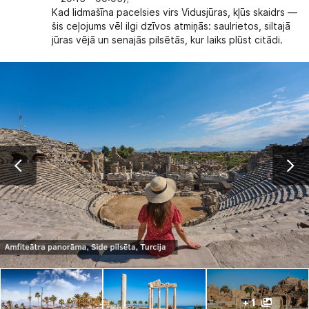
Kad lidmašīna pacelsies virs Vidusjūras, kļūs skaidrs —
šis ceļojums vēl ilgi dzīvos atmiņās: saulrietos, siltajā
jūras vējā un senajās pilsētās, kur laiks plūst citādi.
+ 1