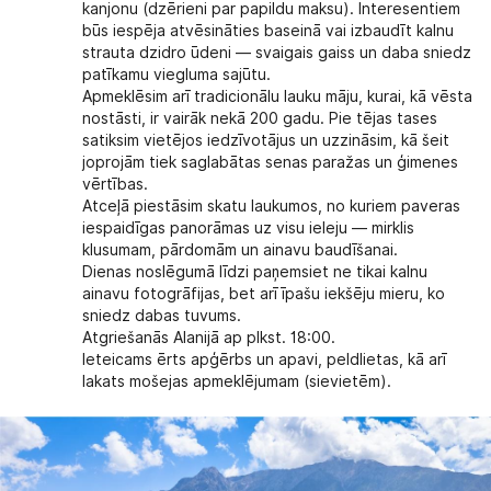
kanjonu (dzērieni par papildu maksu). Interesentiem
būs iespēja atvēsināties baseinā vai izbaudīt kalnu
strauta dzidro ūdeni — svaigais gaiss un daba sniedz
patīkamu viegluma sajūtu.
Apmeklēsim arī tradicionālu lauku māju, kurai, kā vēsta
nostāsti, ir vairāk nekā 200 gadu. Pie tējas tases
satiksim vietējos iedzīvotājus un uzzināsim, kā šeit
joprojām tiek saglabātas senas paražas un ģimenes
vērtības.
Atceļā piestāsim skatu laukumos, no kuriem paveras
iespaidīgas panorāmas uz visu ieleju — mirklis
klusumam, pārdomām un ainavu baudīšanai.
Dienas noslēgumā līdzi paņemsiet ne tikai kalnu
ainavu fotogrāfijas, bet arī īpašu iekšēju mieru, ko
sniedz dabas tuvums.
Atgriešanās Alanijā ap plkst. 18:00.
Ieteicams ērts apģērbs un apavi, peldlietas, kā arī
lakats mošejas apmeklējumam (sievietēm).