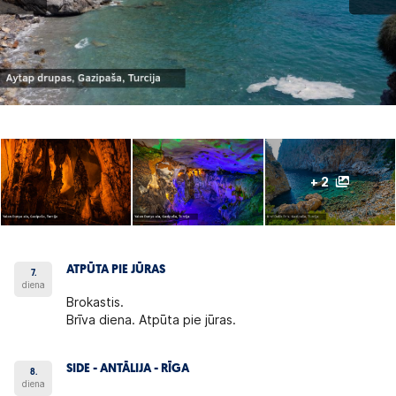
+ 2
ATPŪTA PIE JŪRAS
7.
diena
Brokastis.
Brīva diena. Atpūta pie jūras.
SIDE - ANTĀLIJA - RĪGA
8.
diena