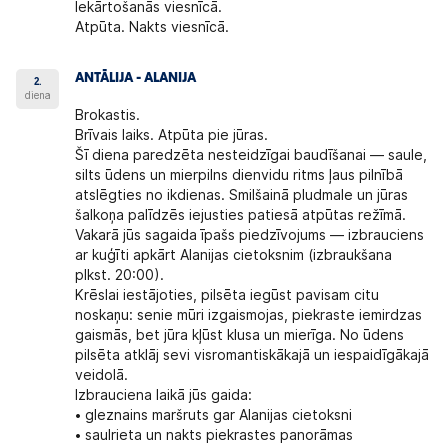
Iekārtošanās viesnīcā.
Atpūta. Nakts viesnīcā.
ANTĀLIJA - ALANIJA
2.
diena
Brokastis.
Brīvais laiks. Atpūta pie jūras.
Šī diena paredzēta nesteidzīgai baudīšanai — saule,
silts ūdens un mierpilns dienvidu ritms ļaus pilnībā
atslēgties no ikdienas. Smilšainā pludmale un jūras
šalkoņa palīdzēs iejusties patiesā atpūtas režīmā.
Vakarā jūs sagaida īpašs piedzīvojums — i
zbrauciens
ar kuģīti apkārt Alanijas cietoksnim
(izbraukšana
plkst. 20:00).
Krēslai iestājoties, pilsēta iegūst pavisam citu
noskaņu: senie mūri izgaismojas, piekraste iemirdzas
gaismās, bet jūra kļūst klusa un mierīga. No ūdens
pilsēta atklāj sevi visromantiskākajā un iespaidīgākajā
veidolā.
Izbrauciena laikā jūs gaida:
• gleznains maršruts gar Alanijas cietoksni
• saulrieta un nakts piekrastes panorāmas