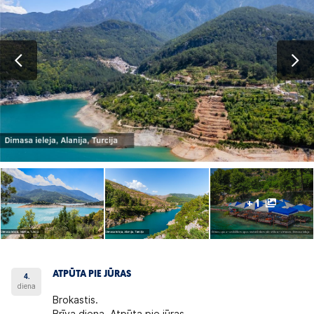
+ 1
ATPŪTA PIE JŪRAS
4.
diena
Brokastis.
Brīva diena. Atpūta pie jūras.