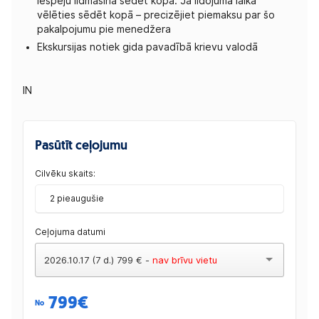
iespēju lidmašīnā sēdēt kopā. Ja lidojuma laikā
vēlēties sēdēt kopā – precizējiet piemaksu par šo
pakalpojumu pie menedžera
Ekskursijas notiek gida pavadībā krievu valodā
IN
Pasūtīt ceļojumu
Cilvēku skaits:
2 pieaugušie
Ceļojuma datumi
2026.10.17 (7 d.) 799 € -
nav brīvu vietu
799
€
No