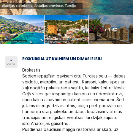
+ 1
EKSKURSIJA UZ KALNIEM UN DIMAS IELEJU
3.
diena
Brokastis.
Šodien iepazīsim pavisam citu Turcijas seju — dabas
veidotu, mierpilnu un patiesu. Kanjoni, kalnu upes un
zaļi nogāžu pakalni rada sajūtu, ka laiks šeit rit lēnāk.
Ceļš vīsies gar iespaidīgu kanjonu un ūdenskrātuvi,
cauri kalnu ainavām un autentiskiem ciematiem. Šeit
jūtams mierīgs dzīves ritms, cieņa pret paražām un
harmonija starp cilvēku un dabu. Iepazīsim vietējās
tradīcijas un reliģiskās vērtības, lai dziļāk sajustu
īsto
Anatolijas gaisotni.
Pusdienas baudīsim mājīgā restorānā ar skatu uz