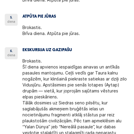
ATPŪTA PIE JŪRAS
5.
diena
Brokastis.
Brīva diena. Atpūta pie jūras.
EKSKURSIJA UZ GAZIPAŠU
6.
diena
Brokastis.
Šī diena apvienos iespaidīgas ainavas un antīkās
pasaules mantojumu. Ceļš vedīs gar
Taura kalnu
nogāzēm,
kur klinšainā piekraste satiekas ar dziļi zilo
Vidusjūru. Apstāsimies pie senās Iotapes (Aytap)
drupām — vietā, kur joprojām sajūtams vēstures
elpas pieskāriens.
Tālāk dosimies uz
Siedras seno pilsētu
, kur
saglabājušās akmeņiem bruģētās ielas un
nocietinājumu fragmenti atklāj stāstus par reiz
plaukstošām civilizācijām. Pēc tam apmeklēsim alu
“Yalan Dünya” jeb “Nereālā pasaule”, kur dabas
veidotie stalaktīti un stalagmīti rada neparastu,