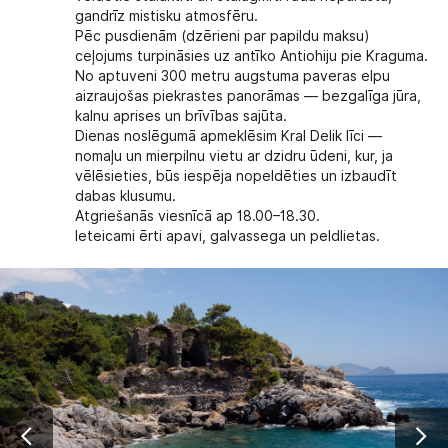
gandrīz mistisku atmosfēru.
Pēc pusdienām (dzērieni par papildu maksu)
ceļojums turpināsies uz antīko
Antiohiju pie Kraguma
.
No aptuveni 300 metru augstuma paveras elpu
aizraujošas piekrastes panorāmas — bezgalīga jūra,
kalnu aprises un brīvības sajūta.
Dienas noslēgumā apmeklēsim
Kral Delik līci
—
nomaļu un mierpilnu vietu ar dzidru ūdeni, kur, ja
vēlēsieties, būs iespēja nopeldēties un izbaudīt
dabas klusumu.
Atgriešanās viesnīcā ap 18.00–18.30.
Ieteicami ērti apavi, galvassega un peldlietas.