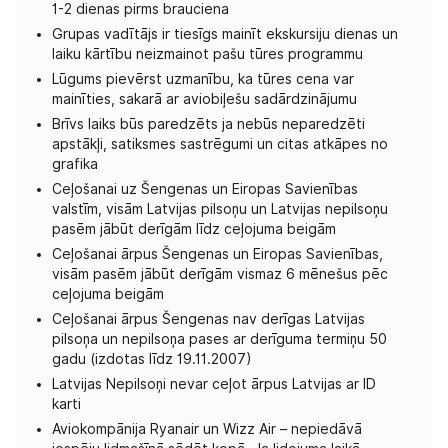
1-2 dienas pirms brauciena
Grupas vadītājs ir tiesīgs mainīt ekskursiju dienas un
laiku kārtību neizmainot pašu tūres programmu
Lūgums pievērst uzmanību, ka tūres cena var
mainīties, sakarā ar aviobiļešu sadārdzinājumu
Brīvs laiks būs paredzēts ja nebūs neparedzēti
apstākļi, satiksmes sastrēgumi un citas atkāpes no
grafika
Ceļošanai uz Šengenas un Eiropas Savienības
valstīm, visām Latvijas pilsoņu un Latvijas nepilsoņu
pasēm jābūt derīgām līdz ceļojuma beigām
Ceļošanai ārpus Šengenas un Eiropas Savienības,
visām pasēm jābūt derīgām vismaz 6 mēnešus pēc
ceļojuma beigām
Ceļošanai ārpus Šengenas nav derīgas Latvijas
pilsoņa un nepilsoņa pases ar derīguma termiņu 50
gadu (izdotas līdz 19.11.2007)
Latvijas Nepilsoņi nevar ceļot ārpus Latvijas ar ID
karti
Aviokompānija Ryanair un Wizz Air – nepiedāvā