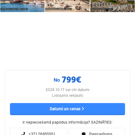
799
€
No
2026 10 17 vai citi datumi
Lidojums iekļauts
Datumi un cenas
Ir nepieciešamā papildus informācija? SAZINĀTIES:
+371 26955551
Pieprasījums