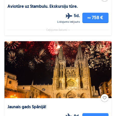
Aviotūre uz Stambulu. Ekskursiju tūre.
5d.
758 €
no
Lidojums iekļauts
Ceļojuma datumi
Jaunais gads Spānijā!