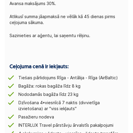
Avansa maksājums 30%.
Atlikusī summa jāapmaksā ne vēlāk kā 45 dienas pirms
ceļojuma sākuma.
Sazinieties ar aģentu, lai saņemtu rēķinu.
Ceļojuma cenā ir iekļauts:
Tiešais pārlidojums Rīga - Antālija - Rīga (AirBaltic)
Bagāža: rokas bagāža līdz 8 kg
Nododamās bagāža līdz 23 kg
Dzīvošana 4*viesnīcā 7 naktis (divvietīga
izvietošana) ar "viss iekļauts"
Pasažieru nodeva
INTERLUX Travel pārstāvju ārvalstīs pakalpojumi