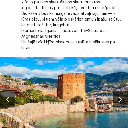
• foto pauzes skaistākajos skatu punktos
• gida stāstījums par cietokšņa vēsturi un leģendām
Šis vakars būs kā maigs ievads atvaļinājumam — ar
jūras elpu, siltiem vēja pieskārieniem un īpašu sajūtu,
ka esat tieši tur, kur jābūt.
Izbrauciena ilgums — aptuveni 1,5–2 stundas.
Atgriešanās viesnīcā.
Un šajā brīdī kļūst skaidrs — atpūta ir sākusies pa
īstam.