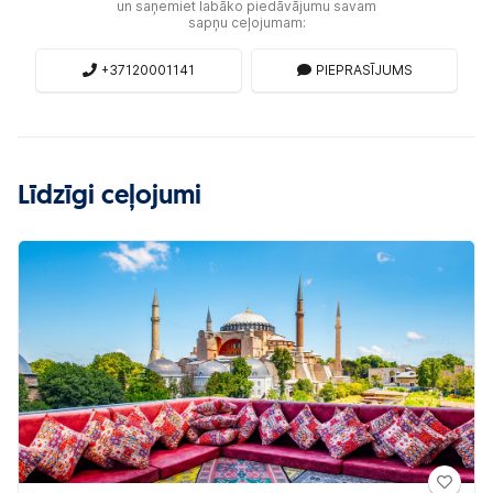
un saņemiet labāko piedāvājumu savam
sapņu ceļojumam:
+37120001141
PIEPRASĪJUMS
Līdzīgi ceļojumi