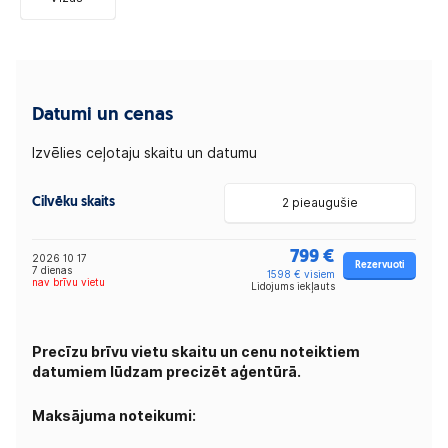
Datumi un cenas
Izvēlies ceļotaju skaitu un datumu
Cilvēku skaits
2 pieaugušie
799 €
2026 10 17
Rezervuoti
7 dienas
1598 € visiem
nav brīvu vietu
Lidojums iekļauts
Precīzu brīvu vietu skaitu un cenu noteiktiem
datumiem lūdzam precizēt aģentūrā.
Maksājuma noteikumi: