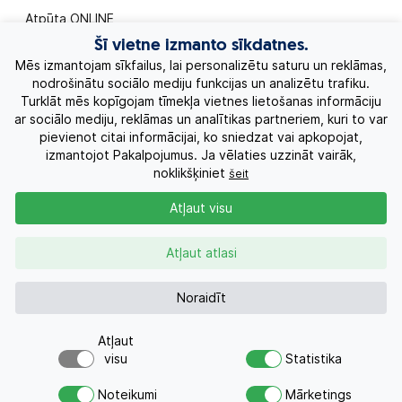
Atpūta ONLINE
Šī vietne izmanto sīkdatnes.
Ekskursiju ceļojumi
Mēs izmantojam sīkfailus, lai personalizētu saturu un reklāmas,
nodrošinātu sociālo mediju funkcijas un analizētu trafiku.
Turklāt mēs kopīgojam tīmekļa vietnes lietošanas informāciju
Eksotiskie ceļojumi
ar sociālo mediju, reklāmas un analītikas partneriem, kuri to var
pievienot citai informācijai, ko sniedzat vai apkopojat,
Labākie piedāvājumi
izmantojot Pakalpojumus. Ja vēlaties uzzināt vairāk,
noklikšķiniet
šeit
Kruīzi
Atļaut visu
Par Mums
Atļaut atlasi
Kontakti
Noraidīt
Atļaut
Pieprasījums
+371 26955551
visu
Statistika
Vai meklējat ceļojumu?
Noteikumi
Mārketings
Nosūtiet atvaļinājuma pieprasījumu