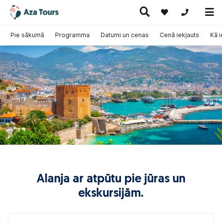
+371 269555
Pie sākumā
Programma
Datumi un cenas
Cenā iekļauts
Kā 
Ceļojumi
Ekskursiju
pa Eiropu
Karstie
Kruīzi
ceļojumi
(ar
piedāvājumi
lidmašīnu)
Alanja ar atpūtu pie jūras un
ekskursijām.