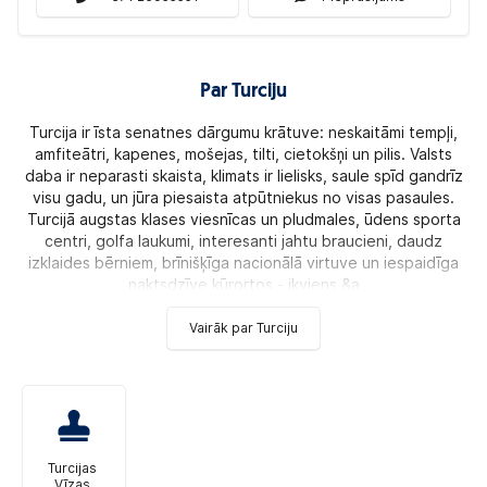
Par Turciju
Turcija ir īsta senatnes dārgumu krātuve: neskaitāmi tempļi,
amfiteātri, kapenes, mošejas, tilti, cietokšņi un pilis. Valsts
daba ir neparasti skaista, klimats ir lielisks, saule spīd gandrīz
visu gadu, un jūra piesaista atpūtniekus no visas pasaules.
Turcijā augstas klases viesnīcas un pludmales, ūdens sporta
centri, golfa laukumi, interesanti jahtu braucieni, daudz
izklaides bērniem, brīnišķīga nacionālā virtuve un iespaidīga
naktsdzīve kūrortos - ikviens &a
Vairāk par Turciju
Turcijas
Vīzas