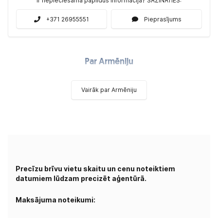
Ir nepieciešamā papildus informācija? SAZINĀTIES:
+371 26955551
Pieprasījums
Par Armēniju
Vairāk par Armēniju
Precīzu brīvu vietu skaitu un cenu noteiktiem
datumiem lūdzam precizēt aģentūrā.
Maksājuma noteikumi: