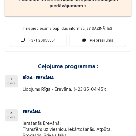
piedāvājumiem »
Ir nepieciešamā papildus informācija? SAZINĀTIES:
+371 26955551
Pieprasījums
Ceļojuma programma :
RĪGA - EREVĀNA
1.
diena
Lidojums Rīga - Erevāna. (~23:35–04:45);
EREVĀNA
2.
diena
Ierašanās Erevānā.
Transfērs uz viesnīcu. Iekārtošanās. Atpūta.
Brokastis. Brīvais laiks.