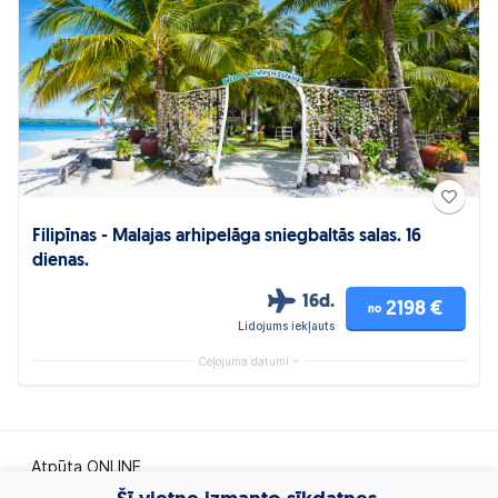
Filipīnas - Malajas arhipelāga sniegbaltās salas. 16
dienas.
16d.
2198 €
no
Lidojums iekļauts
Ceļojuma datumi
Atpūta ONLINE