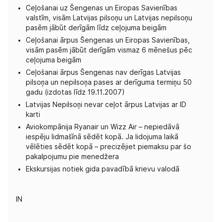
Ceļošanai uz Šengenas un Eiropas Savienības
valstīm, visām Latvijas pilsoņu un Latvijas nepilsoņu
pasēm jābūt derīgām līdz ceļojuma beigām
Ceļošanai ārpus Šengenas un Eiropas Savienības,
visām pasēm jābūt derīgām vismaz 6 mēnešus pēc
ceļojuma beigām
Ceļošanai ārpus Šengenas nav derīgas Latvijas
pilsoņa un nepilsoņa pases ar derīguma termiņu 50
gadu (izdotas līdz 19.11.2007)
Latvijas Nepilsoņi nevar ceļot ārpus Latvijas ar ID
karti
Aviokompānija Ryanair un Wizz Air – nepiedāvā
iespēju lidmašīnā sēdēt kopā. Ja lidojuma laikā
vēlēties sēdēt kopā – precizējiet piemaksu par šo
pakalpojumu pie menedžera
Ekskursijas notiek gida pavadībā krievu valodā
IN