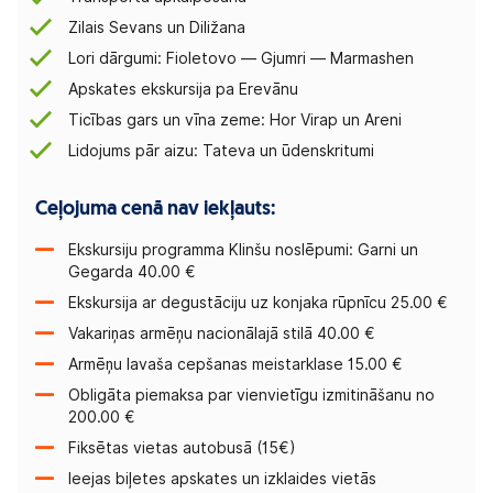
Zilais Sevans un Diližana
Lori dārgumi: Fioletovo — Gjumri — Marmashen
Apskates ekskursija pa Erevānu
Ticības gars un vīna zeme: Hor Virap un Areni
Lidojums pār aizu: Tateva un ūdenskritumi
Ceļojuma cenā nav iekļauts:
Ekskursiju programma Klinšu noslēpumi: Garni un
Gegarda 40.00 €
Ekskursija ar degustāciju uz konjaka rūpnīcu 25.00 €
Vakariņas armēņu nacionālajā stilā 40.00 €
Armēņu lavaša cepšanas meistarklase 15.00 €
Obligāta piemaksa par vienvietīgu izmitināšanu no
200.00 €
Fiksētas vietas autobusā (15€)
Ieejas biļetes apskates un izklaides vietās