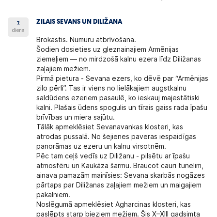
ZILAIS SEVANS UN DILIŽANA
7.
diena
Brokastis. Numuru atbrīvošana.
Šodien dosieties uz gleznainajiem Armēnijas
ziemeļiem — no mirdzošā kalnu ezera līdz Diližanas
zaļajiem mežiem.
Pirmā pietura - Sevana ezers, ko dēvē par “Armēnijas
zilo pērli”. Tas ir viens no lielākajiem augstkalnu
saldūdens ezeriem pasaulē, ko ieskauj majestātiski
kalni. Plašais ūdens spogulis un tīrais gaiss rada īpašu
brīvības un miera sajūtu.
Tālāk apmeklēsiet Sevanavankas klosteri, kas
atrodas pussalā. No šejienes paveras iespaidīgas
panorāmas uz ezeru un kalnu virsotnēm.
Pēc tam ceļš vedīs uz Diližanu - pilsētu ar īpašu
atmosfēru un Kaukāza šarmu. Braucot cauri tunelim,
ainava pamazām mainīsies: Sevana skarbās nogāzes
pārtaps par Diližanas zaļajiem mežiem un maigajiem
pakalniem.
Noslēgumā apmeklēsiet Agharcinas klosteri, kas
paslēpts starp bieziem mežiem. Šis X–XIII gadsimta