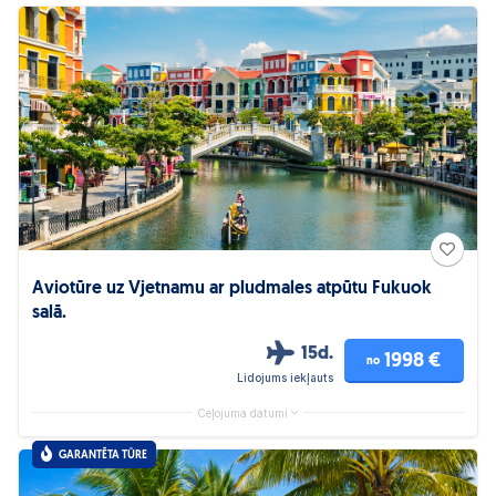
Aviotūre uz Vjetnamu ar pludmales atpūtu Fukuok
salā.
15d.
1998 €
no
Lidojums iekļauts
Ceļojuma datumi
GARANTĒTA TŪRE