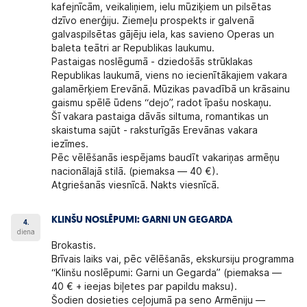
kafejnīcām, veikaliņiem, ielu mūziķiem un pilsētas
dzīvo enerģiju. Ziemeļu prospekts ir galvenā
galvaspilsētas gājēju iela, kas savieno Operas un
baleta teātri ar Republikas laukumu.
Pastaigas noslēgumā - dziedošās strūklakas
Republikas laukumā, viens no iecienītākajiem vakara
galamērķiem Erevānā. Mūzikas pavadībā un krāsainu
gaismu spēlē ūdens “dejo”, radot īpašu noskaņu.
Šī vakara pastaiga dāvās siltuma, romantikas un
skaistuma sajūt - raksturīgās Erevānas vakara
iezīmes.
Pēc vēlēšanās iespējams baudīt vakariņas armēņu
nacionālajā stilā. (piemaksa — 40 €).
Atgriešanās viesnīcā. Nakts viesnīcā.
KLINŠU NOSLĒPUMI: GARNI UN GEGARDA
4.
diena
Brokastis.
Brīvais laiks vai, pēc vēlēšanās, ekskursiju programma
“Klinšu noslēpumi: Garni un Gegarda” (piemaksa —
40 € + ieejas biļetes par papildu maksu).
Šodien dosieties ceļojumā pa seno Armēniju —