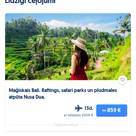
Līdzīgi ceļojumi
Maģiskais Bali. Raftings, safari parks un pludmales
atpūta Nusa Dua.
13d.
859 €
no
ar lidojumu 2059 €
Ceļojuma datumi