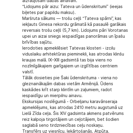
aizraujošām dabas ainavām.
“Lidojums pār aizu: Tateva un ūdenskritumi” (ieejas
biļetes par papildu maksu).
Maršruta sākums — trošu ceļš “Tateva spārni”, kas
iekļauts Ginesa rekordu grāmatā kā pasaulē garākais
reversais trošu ceļš (5,7 km). Lidojums pāri Vorotanas
upei un aizai sniegs iespaidīgas panorāmas un īpašu
brīvības sajūtu.
Ierodoties apmeklēsiet Tatevas klosteri - izcilu
viduslaiku arhitektūras pieminekli, kas atrodas klinšu
kraujas malā. IX–XIII gadsimtā tas bija viens no
nozīmīgākajiem garīgajiem un izglītības centriem
valstī.
Tālāk dosieties pie Šaki ūdenskrituma - viena no
gleznainākajām dabas vietām Armēnijā. Ūdens
kaskādes krīt starp klintīm un zaļumiem, radot
iespaidīgu un mierpilnu ainavu.
Ekskursijas noslēgumā - Orbeljanu karavānseraja
apmeklējums, kas atrodas 2410 metru augstumā uz
Lielā Zīda ceļa. Šis XIV gadsimta akmens patvērums
reiz kalpoja tirgotājiem un ceļotājiem, bet šodien
saglabā seno tirdzniecības ceļu noskaņu.
Transfērs uz viesnīcu. Iekārtošanās. Atpūta.