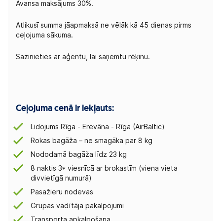
Avansa maksājums 30%.
Atlikusī summa jāapmaksā ne vēlāk kā 45 dienas pirms
ceļojuma sākuma.
Sazinieties ar aģentu, lai saņemtu rēķinu.
Ceļojuma cenā ir iekļauts:
Lidojums Rīga - Erevāna - Rīga (AirBaltic)
Rokas bagāža – ne smagāka par 8 kg
Nododamā bagāža līdz 23 kg
8 naktis 3* viesnīcā ar brokastīm (viena vieta
divvietīgā numurā)
Pasažieru nodevas
Grupas vadītāja pakalpojumi
Transporta apkalpošana