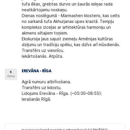
tufa ēkas, grebtas durvis un šaurās ieliņas rada
neatkārtojamu noskaņu.
Dienas noslēgumā - Marmashen klosteris, kas celts
no sarkanā tufa Akhurjanas upes krastā. Tempļu
komplekss izceļas ar arhitektūras harmoniju un
akmens siltajiem toņiem.
Ekskursija ļaus sajust ziemeļu Armēnijas kultūras
dziļumu un tradīciju spēku, kas dzīvs arī mūsdienās.
Transfērs uz viesnīcu.
Iekārtošanās. Atpūta.
EREVĀNA - RĪGA
9.
diena
Agrā numuru atbrīvošana.
Transfērs uz lidostu.
Lidojums Erevāna - Rīga. (~05:30–08:55);
Ierašanās Rīgā.