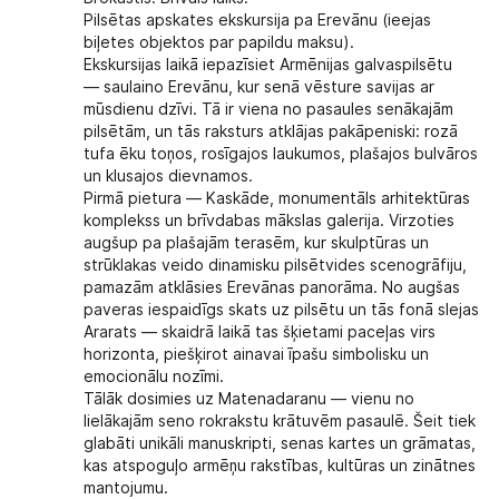
Pilsētas apskates ekskursija pa Erevānu (ieejas
biļetes objektos par papildu maksu).
Ekskursijas laikā iepazīsiet Armēnijas galvaspilsētu
— saulaino Erevānu, kur senā vēsture savijas ar
mūsdienu dzīvi. Tā ir viena no pasaules senākajām
pilsētām, un tās raksturs atklājas pakāpeniski: rozā
tufa ēku toņos, rosīgajos laukumos, plašajos bulvāros
un klusajos dievnamos.
Pirmā pietura — Kaskāde, monumentāls arhitektūras
komplekss un brīvdabas mākslas galerija. Virzoties
augšup pa plašajām terasēm, kur skulptūras un
strūklakas veido dinamisku pilsētvides scenogrāfiju,
pamazām atklāsies Erevānas panorāma. No augšas
paveras iespaidīgs skats uz pilsētu un tās fonā slejas
Ararats — skaidrā laikā tas šķietami paceļas virs
horizonta, piešķirot ainavai īpašu simbolisku un
emocionālu nozīmi.
Tālāk dosimies uz Matenadaranu — vienu no
lielākajām seno rokrakstu krātuvēm pasaulē. Šeit tiek
glabāti unikāli manuskripti, senas kartes un grāmatas,
kas atspoguļo armēņu rakstības, kultūras un zinātnes
mantojumu.