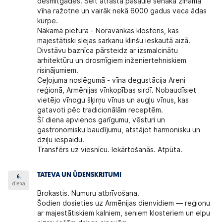
desmitgadēs. Šeit atrasta pasaulē senākā zināmā
vīna ražotne un vairāk nekā 6000 gadus veca ādas
kurpe.
Nākamā pietura - Noravankas klosteris, kas
majestātiski slejas sarkanu klinšu ieskautā aizā.
Divstāvu baznīca pārsteidz ar izsmalcinātu
arhitektūru un drosmīgiem inženiertehniskiem
risinājumiem.
Ceļojuma noslēgumā - vīna degustācija Areni
reģionā, Armēnijas vīnkopības sirdī. Nobaudīsiet
vietējo vīnogu šķirņu vīnus un augļu vīnus, kas
gatavoti pēc tradicionālām receptēm.
Šī diena apvienos garīgumu, vēsturi un
gastronomisku baudījumu, atstājot harmonisku un
dziļu iespaidu.
Transfērs uz viesnīcu. Iekārtošanās. Atpūta.
TATEVA UN ŪDENSKRITUMI
6.
diena
Brokastis. Numuru atbrīvošana.
Šodien dosieties uz Armēnijas dienvidiem — reģionu
ar majestātiskiem kalniem, seniem klosteriem un elpu