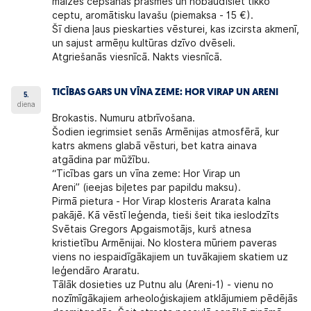
maizes cepšanas prasmes un nobaudīsiet tikko
ceptu, aromātisku lavašu (piemaksa - 15 €).
Šī diena ļaus pieskarties vēsturei, kas izcirsta akmenī,
un sajust armēņu kultūras dzīvo dvēseli.
Atgriešanās viesnīcā. Nakts viesnīcā.
TICĪBAS GARS UN VĪNA ZEME: HOR VIRAP UN ARENI
5.
diena
Brokastis. Numuru atbrīvošana.
Šodien iegrimsiet senās Armēnijas atmosfērā, kur
katrs akmens glabā vēsturi, bet katra ainava
atgādina par mūžību.
“Ticības gars un vīna zeme: Hor Virap un
Areni” (ieejas biļetes par papildu maksu).
Pirmā pietura - Hor Virap klosteris Ararata kalna
pakājē. Kā vēstī leģenda, tieši šeit tika ieslodzīts
Svētais Gregors Apgaismotājs, kurš atnesa
kristietību Armēnijai. No klostera mūriem paveras
viens no iespaidīgākajiem un tuvākajiem skatiem uz
leģendāro Araratu.
Tālāk dosieties uz Putnu alu (Areni-1) - vienu no
nozīmīgākajiem arheoloģiskajiem atklājumiem pēdējās