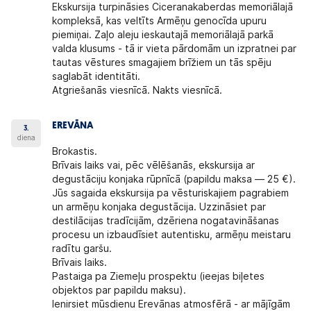
Ekskursija turpināsies Ciceranakaberdas memoriālajā
kompleksā, kas veltīts Armēņu genocīda upuru
piemiņai. Zaļo aleju ieskautajā memoriālajā parkā
valda klusums - tā ir vieta pārdomām un izpratnei par
tautas vēstures smagajiem brīžiem un tās spēju
saglabāt identitāti.
Atgriešanās viesnīcā. Nakts viesnīcā.
EREVĀNA
3.
diena
Brokastis.
Brīvais laiks vai, pēc vēlēšanās, ekskursija ar
degustāciju konjaka rūpnīcā (papildu maksa — 25 €).
Jūs sagaida ekskursija pa vēsturiskajiem pagrabiem
un armēņu konjaka degustācija. Uzzināsiet par
destilācijas tradīcijām, dzēriena nogatavināšanas
procesu un izbaudīsiet autentisku, armēņu meistaru
radītu garšu.
Brīvais laiks.
Pastaiga pa Ziemeļu prospektu (ieejas biļetes
objektos par papildu maksu).
Ienirsiet mūsdienu Erevānas atmosfērā - ar mājīgām