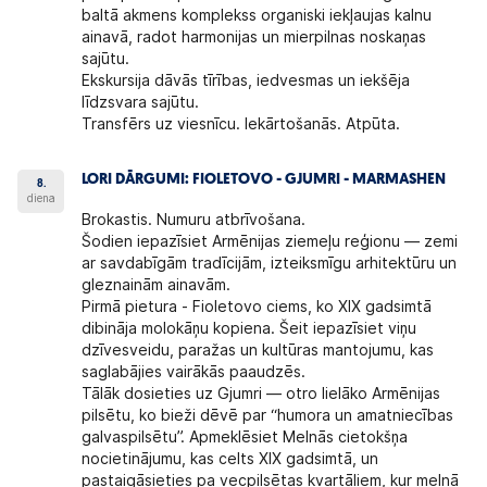
baltā akmens komplekss organiski iekļaujas kalnu
ainavā, radot harmonijas un mierpilnas noskaņas
sajūtu.
Ekskursija dāvās tīrības, iedvesmas un iekšēja
līdzsvara sajūtu.
Transfērs uz viesnīcu. Iekārtošanās. Atpūta.
LORI DĀRGUMI: FIOLETOVO - GJUMRI - MARMASHEN
8.
diena
Brokastis. Numuru atbrīvošana.
Šodien iepazīsiet Armēnijas ziemeļu reģionu — zemi
ar savdabīgām tradīcijām, izteiksmīgu arhitektūru un
gleznainām ainavām.
Pirmā pietura - Fioletovo ciems, ko XIX gadsimtā
dibināja molokāņu kopiena. Šeit iepazīsiet viņu
dzīvesveidu, paražas un kultūras mantojumu, kas
saglabājies vairākās paaudzēs.
Tālāk dosieties uz Gjumri — otro lielāko Armēnijas
pilsētu, ko bieži dēvē par “humora un amatniecības
galvaspilsētu”. Apmeklēsiet Melnās cietokšņa
nocietinājumu, kas celts XIX gadsimtā, un
pastaigāsieties pa vecpilsētas kvartāliem, kur melnā