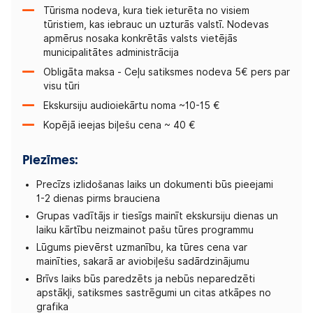
Tūrisma nodeva, kura tiek ieturēta no visiem
tūristiem, kas iebrauc un uzturās valstī. Nodevas
apmērus nosaka konkrētās valsts vietējās
municipalitātes administrācija
Obligāta maksa - Ceļu satiksmes nodeva 5€ pers par
visu tūri
Ekskursiju audioiekārtu noma ~10-15 €
Kopējā ieejas biļešu cena ~ 40 €
Piezīmes:
Precīzs izlidošanas laiks un dokumenti būs pieejami
1-2 dienas pirms brauciena
Grupas vadītājs ir tiesīgs mainīt ekskursiju dienas un
laiku kārtību neizmainot pašu tūres programmu
Lūgums pievērst uzmanību, ka tūres cena var
mainīties, sakarā ar aviobiļešu sadārdzinājumu
Brīvs laiks būs paredzēts ja nebūs neparedzēti
apstākļi, satiksmes sastrēgumi un citas atkāpes no
grafika