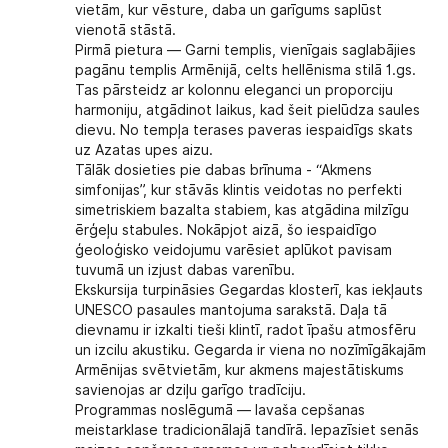
vietām, kur vēsture, daba un garīgums saplūst
vienotā stāstā.
Pirmā pietura — Garni templis, vienīgais saglabājies
pagānu templis Armēnijā, celts hellēnisma stilā 1.gs.
Tas pārsteidz ar kolonnu eleganci un proporciju
harmoniju, atgādinot laikus, kad šeit pielūdza saules
dievu. No tempļa terases paveras iespaidīgs skats
uz Azatas upes aizu.
Tālāk dosieties pie dabas brīnuma - “Akmens
simfonijas”, kur stāvās klintis veidotas no perfekti
simetriskiem bazalta stabiem, kas atgādina milzīgu
ērģeļu stabules. Nokāpjot aizā, šo iespaidīgo
ģeoloģisko veidojumu varēsiet aplūkot pavisam
tuvumā un izjust dabas varenību.
Ekskursija turpināsies Gegardas klosterī, kas iekļauts
UNESCO pasaules mantojuma sarakstā. Daļa tā
dievnamu ir izkalti tieši klintī, radot īpašu atmosfēru
un izcilu akustiku. Gegarda ir viena no nozīmīgākajām
Armēnijas svētvietām, kur akmens majestātiskums
savienojas ar dziļu garīgo tradīciju.
Programmas noslēgumā — lavaša cepšanas
meistarklase tradicionālajā tandīrā. Iepazīsiet senās