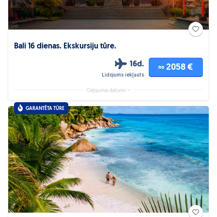
Bali 16 dienas. Ekskursiju tūre.
16d.
2058 €
no
Lidojums iekļauts
Ceļojuma datumi
GARANTĒTA TŪRE