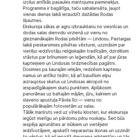
izcilus antīkās pasaules mantojuma pieminekļus.
Programma ir bagātīga, taču sabalansēta, ļaujot
vienas dienas laikā ieraudzīt dažādas Rodas
šķautnes.
Ekskursija sākas ar agru izbraukšanu no viesnīcas un
dodas salas dienvidu virzienā uz vienu no
gleznainākajām
Rodas pilsētām — Lindosu
. Pastaigas
laikā pieskarsimies pilsētas vēsturei, uzzināsim par
vietējo iedzīvotāju reliģiskajām tradīcijām, dzirdēsim
stāstus par brīnumiem un leģendām, kā arī par jūras
kapteiņiem un Lindosas tirdzniecības pagātni.
Dosimies pa šaurajām ieliņām, redzēsim kapteiņu
namus un antīko teātri, kā arī baudīsim elpu
aizraujošus skatus uz Lindosas akropoli no
iespaidīgākajiem skatu punktiem. Aplūkosim
panorāmas uz baltajām mājām, jūru, kalniem un
slaveno
apustuļa Pāvila līci
— vienu no
populārākajām fotovietām uz salas.
Tālāk maršruts ved uz vīriešu klosteri, kur ekskursija
iegūst mierīgu un pārdomu pilnu noskaņu. Šeit būs
iespēja aprunāties ar mūkiem un vietējiem
iedzīvotājiem, apskatīt neparastas ikonas un uzzināt
to vēsturi, kā arī iepazīt dievnama arhitektūru un tās