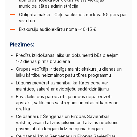
apmērus nosaka konkrētās valsts vietējās
municipalitātes administrācija
Obligāta maksa - Ceļu satiksmes nodeva 5€ pers par
visu tūri
Ekskursiju audioiekārtu noma ~10-15 €
Piezīmes:
Precīzs izlidošanas laiks un dokumenti būs pieejami
1-2 dienas pirms brauciena
Grupas vadītājs ir tiesīgs mainīt ekskursiju dienas un
laiku kārtību neizmainot pašu tūres programmu
Lūgums pievērst uzmanību, ka tūres cena var
mainīties, sakarā ar aviobiļešu sadārdzinājumu
Brīvs laiks būs paredzēts ja nebūs neparedzēti
apstākļi, satiksmes sastrēgumi un citas atkāpes no
grafika
Ceļošanai uz Šengenas un Eiropas Savienības
valstīm, visām Latvijas pilsoņu un Latvijas nepilsoņu
pasēm jābūt derīgām līdz ceļojuma beigām
Ceļošanai ārpus Šengenas un Eiropas Savienības,