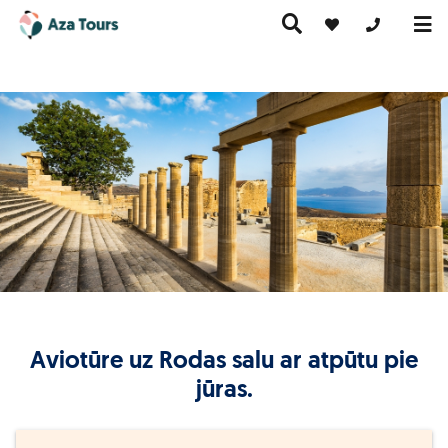
+371 269555
Ceļojumi
Ekskursiju
pa Eiropu
Karstie
Kruīzi
ceļojumi
(ar
piedāvājumi
lidmašīnu)
Aviotūre uz Rodas salu ar atpūtu pie
jūras.