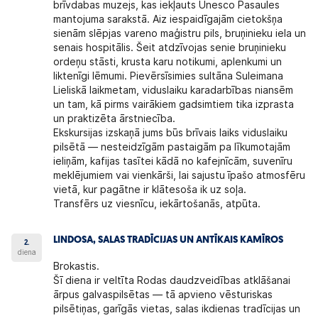
brīvdabas muzejs
, kas iekļauts Unesco Pasaules
mantojuma sarakstā. Aiz iespaidīgajām cietokšņa
sienām slēpjas vareno maģistru pils, bruņinieku iela un
senais hospitālis. Šeit atdzīvojas senie bruņinieku
ordeņu stāsti, krusta karu notikumi, aplenkumi un
liktenīgi lēmumi. Pievērsīsimies sultāna Suleimana
Lieliskā laikmetam, viduslaiku karadarbības niansēm
un tam, kā pirms vairākiem gadsimtiem tika izprasta
un praktizēta ārstniecība.
Ekskursijas izskaņā jums būs brīvais laiks viduslaiku
pilsētā — nesteidzīgām pastaigām pa līkumotajām
ieliņām, kafijas tasītei kādā no kafejnīcām, suvenīru
meklējumiem vai vienkārši, lai sajustu īpašo atmosfēru
vietā, kur pagātne ir klātesoša ik uz soļa.
Transfērs uz viesnīcu, iekārtošanās, atpūta.
LINDOSA, SALAS TRADĪCIJAS UN ANTĪKAIS KAMĪROS
2.
diena
Brokastis.
Šī diena ir veltīta Rodas daudzveidības atklāšanai
ārpus galvaspilsētas — tā apvieno vēsturiskas
pilsētiņas, garīgās vietas, salas ikdienas tradīcijas un