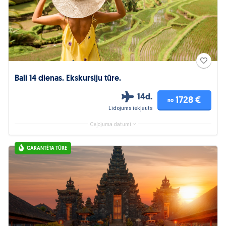
Bali 14 dienas. Ekskursiju tūre.
14d.
1728 €
no
Lidojums iekļauts
Ceļojuma datumi
GARANTĒTA TŪRE