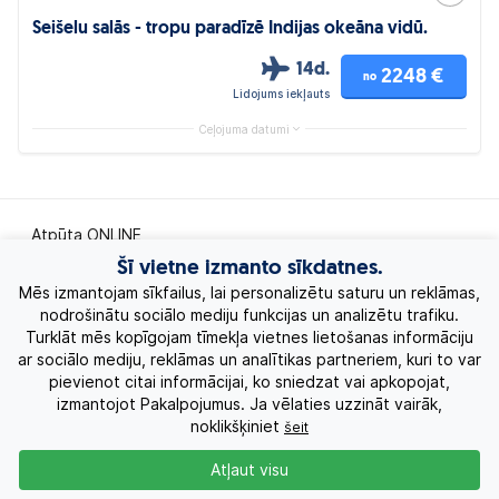
Seišelu salās - tropu paradīzē Indijas okeāna vidū.
14d.
2248 €
no
Lidojums iekļauts
Ceļojuma datumi
Atpūta ONLINE
Šī vietne izmanto sīkdatnes.
Ekskursiju ceļojumi
Mēs izmantojam sīkfailus, lai personalizētu saturu un reklāmas,
nodrošinātu sociālo mediju funkcijas un analizētu trafiku.
Turklāt mēs kopīgojam tīmekļa vietnes lietošanas informāciju
Eksotiskie ceļojumi
ar sociālo mediju, reklāmas un analītikas partneriem, kuri to var
pievienot citai informācijai, ko sniedzat vai apkopojat,
Labākie piedāvājumi
izmantojot Pakalpojumus. Ja vēlaties uzzināt vairāk,
noklikšķiniet
šeit
Kruīzi
Atļaut visu