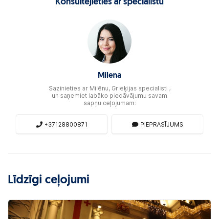
Konsultējieties ar speciālistu
Milena
Sazinieties ar Milēnu, Grieķijas specialisti ,
un saņemiet labāko piedāvājumu savam
sapņu ceļojumam:
+37128800871
PIEPRASĪJUMS
Līdzīgi ceļojumi