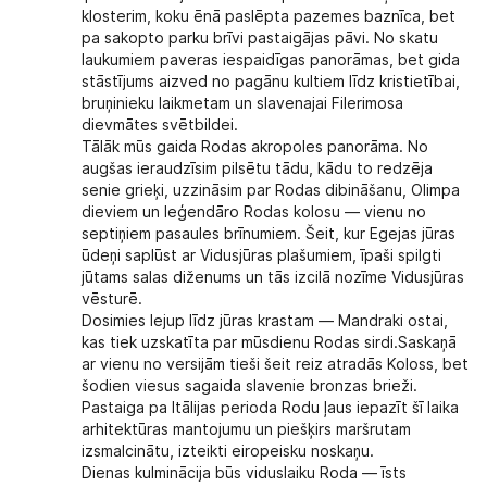
klosterim, koku ēnā paslēpta pazemes baznīca, bet
pa sakopto parku brīvi pastaigājas pāvi. No skatu
laukumiem paveras iespaidīgas panorāmas, bet gida
stāstījums aizved no pagānu kultiem līdz kristietībai,
bruņinieku laikmetam un slavenajai Filerimosa
dievmātes svētbildei.
Tālāk mūs gaida
Rodas akropoles panorāma
. No
augšas ieraudzīsim pilsētu tādu, kādu to redzēja
senie grieķi, uzzināsim par Rodas dibināšanu, Olimpa
dieviem un leģendāro Rodas kolosu — vienu no
septiņiem pasaules brīnumiem. Šeit, kur Egejas jūras
ūdeņi saplūst ar Vidusjūras plašumiem, īpaši spilgti
jūtams salas diženums un tās izcilā nozīme Vidusjūras
vēsturē.
Dosimies lejup līdz jūras krastam —
Mandraki ostai
,
kas tiek uzskatīta par mūsdienu Rodas sirdi.Saskaņā
ar vienu no versijām tieši šeit reiz atradās Koloss, bet
šodien viesus sagaida slavenie bronzas brieži.
Pastaiga pa Itālijas perioda Rodu ļaus iepazīt šī laika
arhitektūras mantojumu un piešķirs maršrutam
izsmalcinātu, izteikti eiropeisku noskaņu.
Dienas kulminācija būs
viduslaiku Roda — īsts