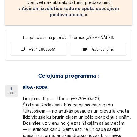
Diemžēl nav aktuālu datumu piedāvājumu
« Aicinām izvēlēties kādu no spēkā esošajiem
piedāvājumiem »
Ir nepieciešamā papildus informācija? SAZINĀTIES:
+371 26955551
Pieprasījums
Ceļojuma programma :
RĪGA - RODA
1.
diena
Lidojums Rīga — Roda. (~7:20–10:50);
Šī diena
Rodas salā
būs ceļojums cauri gadu
tūkstošiem — no antīkās pasaules un dievu laikmeta
līdz viduslaiku bruņiniekiem un cēlo cietokšņu sienām.
Dosimies uz vienu no gleznainākajām salas vietām
—
Filerimosa kalnu
. Šeit vēsture un daba savijas
īpašā harmonijā: antīkās drupas līdzās bruņinieku