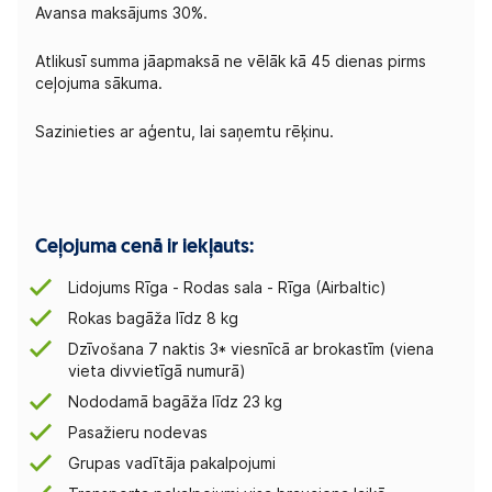
Avansa maksājums 30%.
Atlikusī summa jāapmaksā ne vēlāk kā 45 dienas pirms
ceļojuma sākuma.
Sazinieties ar aģentu, lai saņemtu rēķinu.
Ceļojuma cenā ir iekļauts:
Lidojums Rīga - Rodas sala - Rīga (Airbaltic)
Rokas bagāža līdz 8 kg
Dzīvošana 7 naktis 3* viesnīcā ar brokastīm (viena
vieta divvietīgā numurā)
Nododamā bagāža līdz 23 kg
Pasažieru nodevas
Grupas vadītāja pakalpojumi