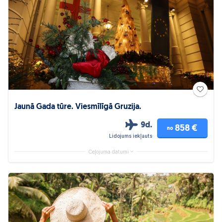
Jaunā Gada tūre. Viesmīlīgā Gruzija.
9d.
858 €
no
Lidojums iekļauts
Ceļojuma datumi