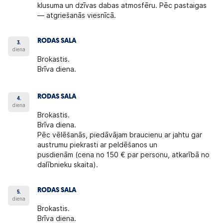
klusuma un dzīvas dabas atmosfēru. Pēc pastaigas
— atgriešanās viesnīcā.
RODAS SALA
3.
diena
Brokastis.
Brīva diena.
RODAS SALA
4.
diena
Brokastis.
Brīva diena.
Pēc vēlēšanās, piedāvājam braucienu ar jahtu gar
austrumu piekrasti ar peldēšanos un
pusdienām
(cena no 150 € par personu, atkarībā no
dalībnieku skaita).
RODAS SALA
5.
diena
Brokastis.
Brīva diena.