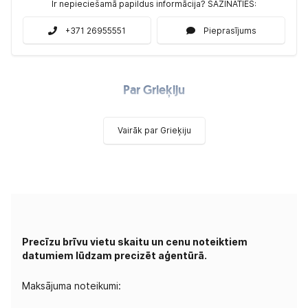
Ir nepieciešamā papildus informācija? SAZINĀTIES:
+371 26955551
Pieprasījums
Par Grieķiju
Vairāk par Grieķiju
Precīzu brīvu vietu skaitu un cenu noteiktiem
datumiem lūdzam precizēt aģentūrā.
Maksājuma noteikumi: