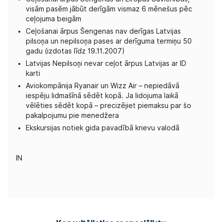
visām pasēm jābūt derīgām vismaz 6 mēnešus pēc
ceļojuma beigām
Ceļošanai ārpus Šengenas nav derīgas Latvijas
pilsoņa un nepilsoņa pases ar derīguma termiņu 50
gadu (izdotas līdz 19.11.2007)
Latvijas Nepilsoņi nevar ceļot ārpus Latvijas ar ID
karti
Aviokompānija Ryanair un Wizz Air – nepiedāvā
iespēju lidmašīnā sēdēt kopā. Ja lidojuma laikā
vēlēties sēdēt kopā – precizējiet piemaksu par šo
pakalpojumu pie menedžera
Ekskursijas notiek gida pavadībā krievu valodā
IN