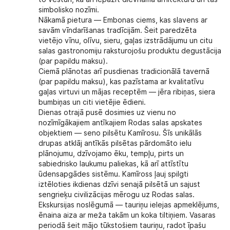
simbolisko nozīmi.
Nākamā pietura —
Embonas ciems
, kas slavens ar
savām vīndarīšanas tradīcijām. Šeit paredzēta
vietējo vīnu, olīvu, sieru, gaļas izstrādājumu un citu
salas gastronomiju raksturojošu produktu degustācija
(par papildu maksu).
Ciemā plānotas arī pusdienas tradicionālā tavernā
(par papildu maksu), kas pazīstama ar kvalitatīvu
gaļas virtuvi un mājas receptēm — jēra ribiņas, siera
bumbiņas un citi vietējie ēdieni.
Dienas otrajā pusē dosimies uz vienu no
nozīmīgākajiem antīkajiem Rodas salas apskates
objektiem —
seno pilsētu Kamīrosu
. Šīs unikālās
drupas atklāj antīkās pilsētas pārdomāto ielu
plānojumu, dzīvojamo ēku, tempļu, pirts un
sabiedrisko laukumu paliekas, kā arī attīstītu
ūdensapgādes sistēmu. Kamīross ļauj spilgti
iztēloties ikdienas dzīvi senajā pilsētā un sajust
sengrieķu civilizācijas mērogu uz Rodas salas.
Ekskursijas noslēgumā — tauriņu ielejas apmeklējums,
ēnaina aiza ar meža takām un koka tiltiņiem. Vasaras
periodā šeit mājo tūkstošiem tauriņu, radot īpašu