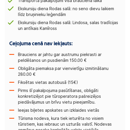
Transporta pakalpojumi visa brauciena laikā
Ekskursiju diena Rodas salā: no seno dievu laikiem
līdz bruņinieku leģendām
Ekskursiju diena Rodas salā: Lindosa, salas tradīcijas
un antīkais Kamīross
Ceļojuma cenā nav iekļauts:
Brauciens ar jahtu gar austrumu piekrasti ar
peldēšanos un pusdienām 150.00 €
Obligāta piemaksa par vienvietīgu izmitināšanu
280.00 €
Fiksētas vietas autobusā (15€)
Pirms šī pakalpojuma pasūtīšanas, obligāti
konkretizējot pie tūroperatora pašreizējos
piedāvājumus un brīvu vietu pieejamību.
Ieejas biļetes apskates un izklaides vietās
Tūrisma nodeva, kura tiek ieturēta no visiem
tūristiem, kas iebrauc un uzturās valstī. Nodevas