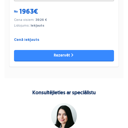
1963
€
No
Cena visiem:
3926 €
Lidojums
: Iekļauts
Cenā iekļauts
Rezervēt
Konsultējieties ar speciālistu