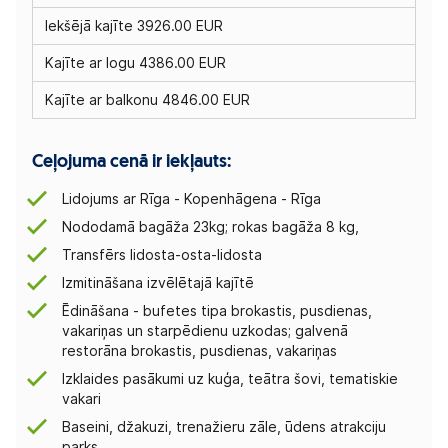
Iekšējā kajīte 3926.00 EUR
Kajīte ar logu 4386.00 EUR
Kajīte ar balkonu 4846.00 EUR
Ceļojuma cenā ir iekļauts:
Lidojums ar Rīga - Kopenhāgena - Rīga
Nododamā bagāža 23kg; rokas bagāža 8 kg,
Transfērs lidosta-osta-lidosta
Izmitināšana izvēlētajā kajītē
Ēdināšana - bufetes tipa brokastis, pusdienas,
vakariņas un starpēdienu uzkodas; galvenā
restorāna brokastis, pusdienas, vakariņas
Izklaides pasākumi uz kuģa, teātra šovi, tematiskie
vakari
Baseini, džakuzi, trenažieru zāle, ūdens atrakciju
parks