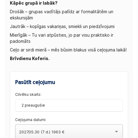
Kāpēc grupā ir labāk?
Drošāk – grupas vadītājs palīdz ar formalitātēm un
ekskursijām
Jautrāk – kopīgas vakariņas, smiekli un piedzīvojumi
Mierīgāk – Tu vari atpūsties, jo par visu praktisko ir
padomāts
Ceļo ar sirdi mierā – mēs būsim blakus visā ceļojuma laikā!
Brīvdienu Koferis.
Pasūtīt ceļojumu
Cilvēku skaits:
2 pieaugušie
Ceļojuma datumi
2027.05.30 (7 d.) 1963 €