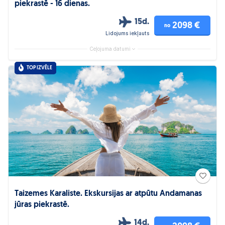
piekrastē - 16 dienas.
15d.
2098 €
no
Lidojums iekļauts
Ceļojuma datumi
TOP IZVĒLE
Taizemes Karaliste. Ekskursijas ar atpūtu Andamanas
jūras piekrastē.
14d.