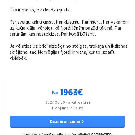
Tas ir par to, cik daudz izjusts.
Par svaigu kalnu gaisu. Par klusumu. Par mieru. Par vakariem
uz kuģa klāja, vērojot, kā fjordi lēnām pazūd tālumā. Par
sarunām, kas nesteidzas. Par kopā būšanu.
Ja vēlaties uz brīdi aizbēgt no steigas, trokšņa un ikdienas
skrējiena, tad Norvēģijas fjordi ir vieta, kur to izdarīt
vislabāk.
1963
€
No
2027 05 30 vai citi datumi
Lidojums iekļauts
Datumi un cenas
Ir nepieciešamā papildus informācija? SAZINĀTIES: