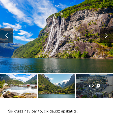
+ 2
Šis kruīzs nav par to, cik daudz apskatīts.