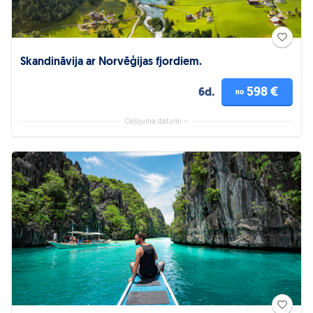
Skandināvija ar Norvēģijas fjordiem.
598 €
6d.
no
Ceļojuma datumi