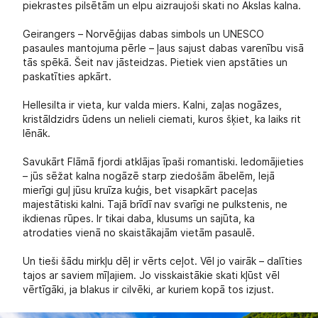
piekrastes pilsētām un elpu aizraujoši skati no Akslas kalna.
Geirangers – Norvēģijas dabas simbols un UNESCO
pasaules mantojuma pērle – ļaus sajust dabas varenību visā
tās spēkā. Šeit nav jāsteidzas. Pietiek vien apstāties un
paskatīties apkārt.
Hellesilta ir vieta, kur valda miers. Kalni, zaļas nogāzes,
kristāldzidrs ūdens un nelieli ciemati, kuros šķiet, ka laiks rit
lēnāk.
Savukārt Flāmā fjordi atklājas īpaši romantiski. Iedomājieties
– jūs sēžat kalna nogāzē starp ziedošām ābelēm, lejā
mierīgi guļ jūsu kruīza kuģis, bet visapkārt paceļas
majestātiski kalni. Tajā brīdī nav svarīgi ne pulkstenis, ne
ikdienas rūpes. Ir tikai daba, klusums un sajūta, ka
atrodaties vienā no skaistākajām vietām pasaulē.
Un tieši šādu mirkļu dēļ ir vērts ceļot. Vēl jo vairāk – dalīties
tajos ar saviem mīļajiem. Jo visskaistākie skati kļūst vēl
vērtīgāki, ja blakus ir cilvēki, ar kuriem kopā tos izjust.