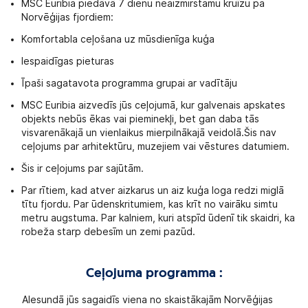
MSC Euribia piedāvā 7 dienu neaizmirstamu kruīzu pa
Norvēģijas fjordiem:
Komfortabla ceļošana uz mūsdienīga kuģa
Iespaidīgas pieturas
Īpaši sagatavota programma grupai ar vadītāju
MSC Euribia aizvedīs jūs ceļojumā, kur galvenais apskates
objekts nebūs ēkas vai pieminekļi, bet gan daba tās
visvarenākajā un vienlaikus mierpilnākajā veidolā.Šis nav
ceļojums par arhitektūru, muzejiem vai vēstures datumiem.
Šis ir ceļojums par sajūtām.
Par rītiem, kad atver aizkarus un aiz kuģa loga redzi miglā
tītu fjordu. Par ūdenskritumiem, kas krīt no vairāku simtu
metru augstuma. Par kalniem, kuri atspīd ūdenī tik skaidri, ka
robeža starp debesīm un zemi pazūd.
Ceļojuma programma :
Alesundā jūs sagaidīs viena no skaistākajām Norvēģijas