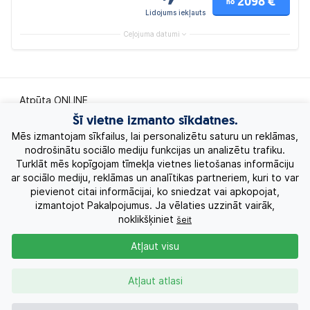
2098 €
no
Lidojums iekļauts
Ceļojuma datumi
Atpūta ONLINE
Šī vietne izmanto sīkdatnes.
Ekskursiju ceļojumi
Mēs izmantojam sīkfailus, lai personalizētu saturu un reklāmas,
nodrošinātu sociālo mediju funkcijas un analizētu trafiku.
Turklāt mēs kopīgojam tīmekļa vietnes lietošanas informāciju
Eksotiskie ceļojumi
ar sociālo mediju, reklāmas un analītikas partneriem, kuri to var
pievienot citai informācijai, ko sniedzat vai apkopojat,
Labākie piedāvājumi
izmantojot Pakalpojumus. Ja vēlaties uzzināt vairāk,
noklikšķiniet
šeit
Kruīzi
Atļaut visu
Par Mums
Atļaut atlasi
Kontakti