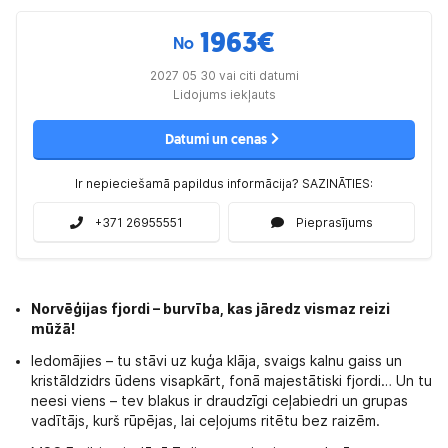
1963
€
No
2027 05 30 vai citi datumi
Lidojums iekļauts
Datumi un cenas
Ir nepieciešamā papildus informācija? SAZINĀTIES:
+371 26955551
Pieprasījums
Norvēģijas fjordi – burvība, kas jāredz vismaz reizi
mūžā!
Iedomājies – tu stāvi uz kuģa klāja, svaigs kalnu gaiss un
kristāldzidrs ūdens visapkārt, fonā majestātiski fjordi… Un tu
neesi viens – tev blakus ir draudzīgi ceļabiedri un grupas
vadītājs, kurš rūpējas, lai ceļojums ritētu bez raizēm.