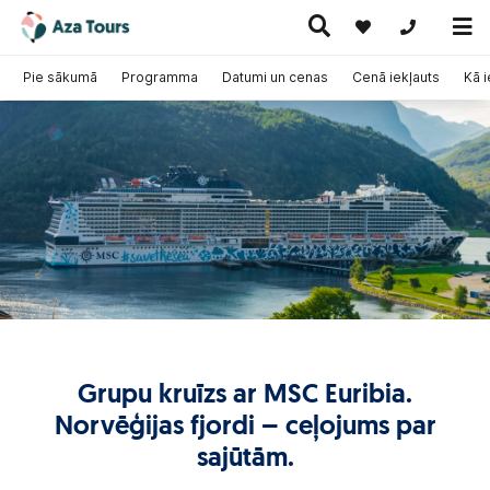
+371 269555
Pie sākumā
Programma
Datumi un cenas
Cenā iekļauts
Kā 
Ceļojumi
Ekskursiju
pa Eiropu
Karstie
Kruīzi
ceļojumi
(ar
piedāvājumi
lidmašīnu)
Grupu kruīzs ar MSC Euribia.
Norvēģijas fjordi – ceļojums par
sajūtām.