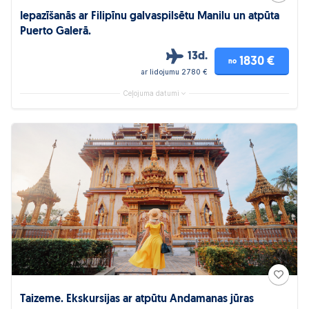
Iepazīšanās ar Filipīnu galvaspilsētu Manilu un atpūta
Puerto Galerā.
13d.
1830 €
no
ar lidojumu 2780 €
Ceļojuma datumi
Taizeme. Ekskursijas ar atpūtu Andamanas jūras