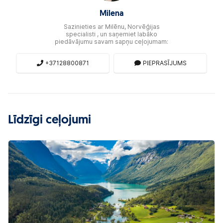
Milena
Sazinieties ar Milēnu, Norvēģijas
specialisti , un saņemiet labāko
piedāvājumu savam sapņu ceļojumam:
+37128800871
PIEPRASĪJUMS
Līdzīgi ceļojumi