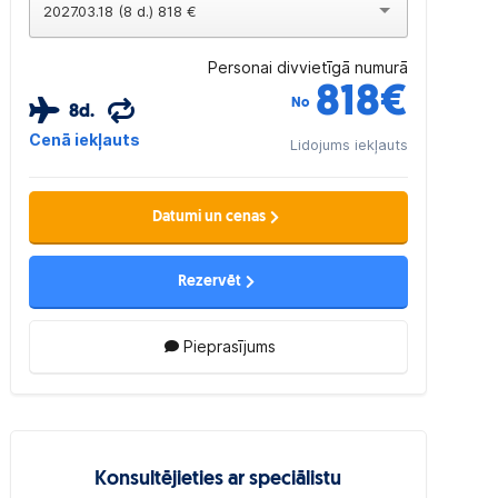
2027.03.18 (8 d.) 818 €
Personai divvietīgā numurā
818
€
No
8d.
Cenā iekļauts
Lidojums iekļauts
Datumi un cenas
Rezervēt
Pieprasījums
Konsultējieties ar speciālistu