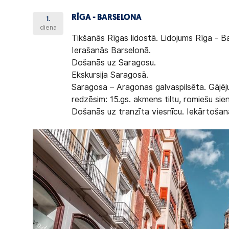
RĪGA - BARSELONA
1.
diena
Tikšanās Rīgas lidostā. Lidojums Rīga - B
Ierašanās Barselonā.
Došanās uz Saragosu.
Ekskursija Saragosā.
Saragosa – Aragonas galvaspilsēta. Gājēju
redzēsim: 15.gs. akmens tiltu, romiešu sie
Došanās uz tranzīta viesnīcu. Iekārtošanā