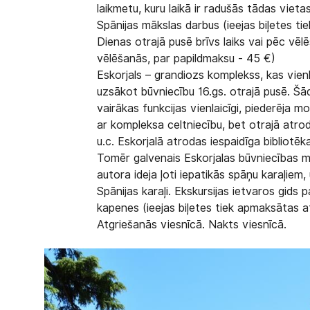
laikmetu, kuru laikā ir radušās tādas viet
Spānijas mākslas darbus (ieejas biļetes ti
Dienas otrajā pusē brīvs laiks vai pēc vē
vēlēšanās, par papildmaksu - 45 €)
Eskorjals
– grandiozs komplekss, kas vienla
uzsākot būvniecību 16.gs. otrajā pusē. Šāda
vairākas funkcijas vienlaicīgi, piederēja mo
ar kompleksa celtniecību, bet otrajā atrod
u.c. Eskorjalā atrodas iespaidīga bibliotēk
Tomēr galvenais Eskorjalas būvniecības mē
autora ideja ļoti iepatikās spāņu karaļiem,
Spānijas karaļi. Ekskursijas ietvaros gids 
kapenes (ieejas biļetes tiek apmaksātas a
Atgriešanās viesnīcā. Nakts viesnīcā.