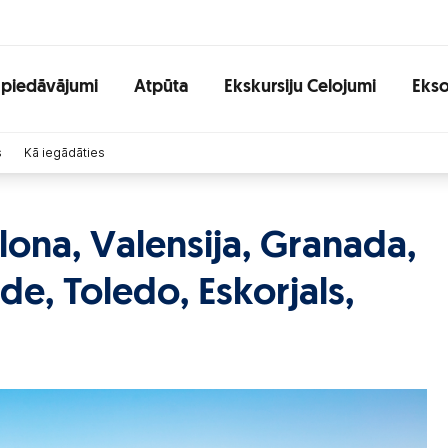
 piedāvājumi
Atpūta
Ekskursiju Celojumi
Ekso
s
Kā iegādāties
lona, Valensija, Granada,
de, Toledo, Eskorjals,