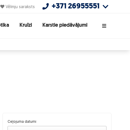
+371 26955551
Vēlmju saraksts
tika
Kruīzi
Karstie piedāvājumi
Ceļojuma datumi