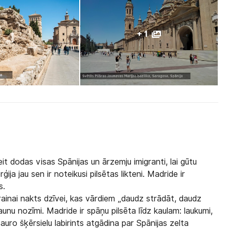
+ 1
it dodas visas Spānijas un ārzemju imigranti, lai gūtu
ja jau sen ir noteikusi pilsētas likteni. Madride ir
s.
trainai nakts dzīvei, kas vārdiem „daudz strādāt, daudz
aunu nozīmi. Madride ir spāņu pilsēta līdz kaulam: laukumi,
šauro šķērsielu labirints atgādina par Spānijas zelta