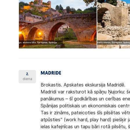
MADRIDE
2.
diena
Brokastis.
Apskates ekskursija Madridē.
Madridi var raksturot kā spāņu Ņujorku: še
panākumus – šī godkārības un cerības enerģi
Spānijas politiskais un ekonomiskais centr
Tas ir zināms, pateicoties šīs pilsētas vē
atpūsties” (work hard, play hard) piešķir j
ielas kafejnīcas un tapu bāri rotā pilsētu, 