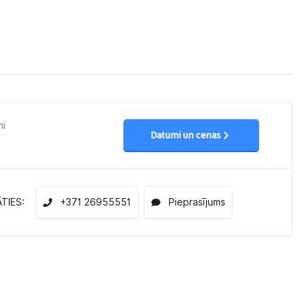
mi
Datumi un cenas
ĀTIES:
+371 26955551
Pieprasījums