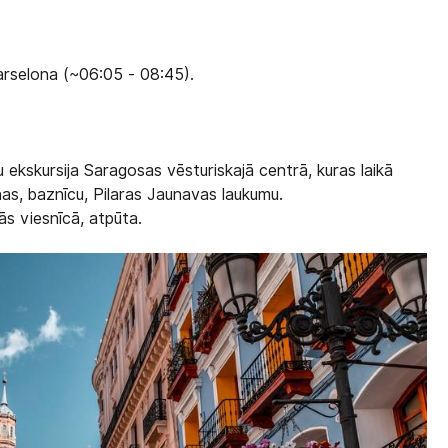
arselona (~06:05 - 08:45).
 ekskursija Saragosas vēsturiskajā centrā, kuras laikā
nas, baznīcu, Pilaras Jaunavas laukumu.
s viesnīcā, atpūta.