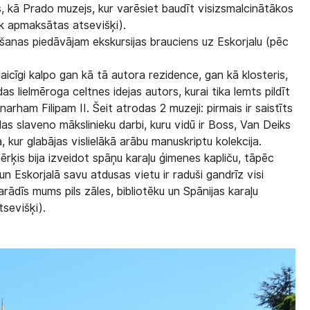
as, kā Prado muzejs, kur varēsiet baudīt visizsmalcinātākos
ek apmaksātas atsevišķi).
lēšanas piedāvājam
ekskursijas brauciens uz Eskorjalu
(pēc
icīgi kalpo gan kā tā autora rezidence, gan kā klosteris,
s lielmēroga celtnes idejas autors, kurai tika lemts pildīt
narham Filipam II. Šeit atrodas 2 muzeji: pirmais ir saistīts
as slaveno mākslinieku darbi, kuru vidū ir Boss, Van Deiks
a, kur glabājas vislielākā arābu manuskriptu kolekcija.
rķis bija izveidot spāņu karaļu ģimenes kapliču, tāpēc
 un Eskorjalā savu atdusas vietu ir raduši gandrīz visi
parādīs mums pils zāles, bibliotēku un Spānijas karaļu
tsevišķi).