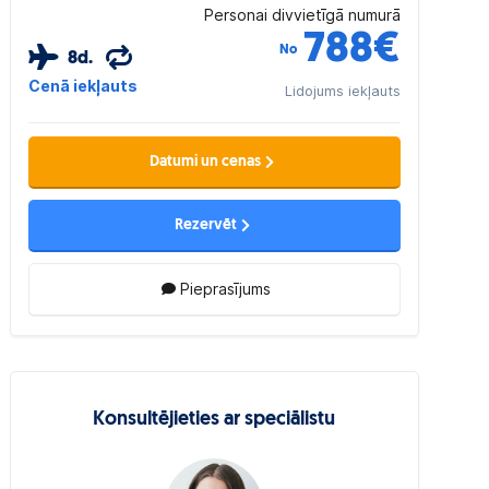
Personai divvietīgā numurā
788
€
No
8d.
Cenā iekļauts
Lidojums iekļauts
Datumi un cenas
Rezervēt
Pieprasījums
Konsultējieties ar speciālistu