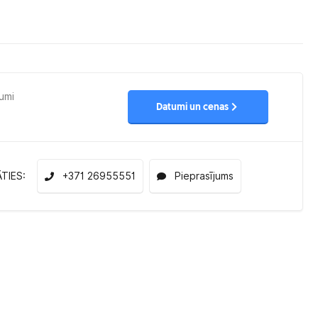
umi
Datumi un cenas
ĀTIES:
+371 26955551
Pieprasījums