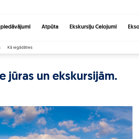
 piedāvājumi
Atpūta
Ekskursiju Celojumi
Ekso
s
Kā iegādāties
e jūras un ekskursijām.