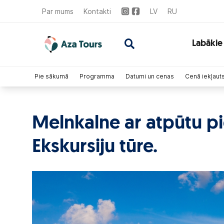
Par mums
Kontakti
LV
RU
Labākie
Pie sākumā
Programma
Datumi un cenas
Cenā iekļaut
Melnkalne ar atpūtu pi
Ekskursiju tūre.