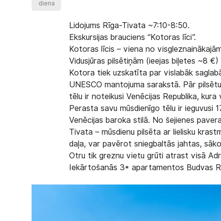
diena
Lidojums Rīga-Tivata ~7:10-8:50.
Ekskursijas brauciens “Kotoras līci”.
Kotoras līcis – viena no visgleznainākajā
Vidusjūras pilsētiņām (ieejas biļetes ~8 €)
Kotora tiek uzskatīta par vislabāk saglabāj
UNESCO mantojuma sarakstā. Pār pilsētu i
tēlu ir noteikusi Venēcijas Republika, kura 
Perasta savu mūsdienīgo tēlu ir ieguvusi 17
Venēcijas baroka stilā. No šejienes paveras
Tivata – mūsdienu pilsēta ar lielisku kras
daļa, var pavērot sniegbaltās jahtas, sāk
Otru tik greznu vietu grūti atrast visā Adri
Iekārtošanās 3* apartamentos Budvas Ri