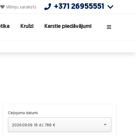
+371 26955551
Vēlmju saraksts
tika
Kruīzi
Karstie piedāvājumi
Ceļojuma datumi
2026.09.09 (8 d.) 788 €