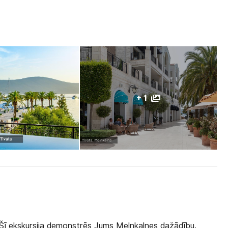
+ 1
 Šī ekskursija demonstrēs Jums Melnkalnes dažādību.