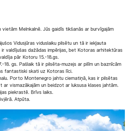
m vietām Melnkalnē. Jūs gaidīs tikšanās ar burvīgajām
ušos Vidusjūras viduslaiku pilsētu un tā ir iekļauta
r valdījušas dažādas impērijas, bet Kotoras arhitektūras
valdīja pār Kotoru 15.-18.gs.
.-18. gs. Pašlaik tā ir pilsēta-muzejs ar pilīm un baznīcām
 fantastiski skati uz Kotoras līci.
tmalu. Porto Montenegro jahtu ciematiņā, kas ir pilsētas
ot ar vismazākajām un beidzot ar luksusa klases jahtām.
jas piekrastē. Brīvs laiks.
vjērā. Atpūta.