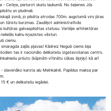
 - Cetiņe, pieturot skatu laukumā. No šejienes Jūs
ilsētu un pludmali.
tiskajā zonā, jo pilsēta atrodas 700m. augstumā virs jūras
s un tūristu burzmas. Zaudējot administratīvās
si kultūras galvaspilsētas statusu. Vietējie arhitektūras
 nelielās kalnu kņazistes vēsturi.
ši ciemu.
s smaragda zaļās pļavas! Kādreiz Neguši ciems bija
šodien tas ir nacionālo delikatešu izgatavošanas centrs.
alniešu pršuto (kūpināti-vītinātu cūkas šķiņķi) kā arī
 - slavenāko karsta alu Melnkalnē. Papildus maksa par
em.
 15 € un delikatešu iegādei.