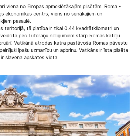
bet arī viena no Eiropas apmeklētākajām pilsētām. Roma -
īmīgs ekonomikas centrs, viens no senākajiem un
kļiem pasaulē.
 teritorijā, tā platība ir tikai 0,44 kvadrātkilometri un
r izveidota pēc Luterāņu nolīgumiem starp Romas katoļu
 februārī. Vatikānā atrodas katra pastāvoša Romas pāvestu
pelnījuši īpašu uzmanību un apbrīnu. Vatikāns ir īsta pilsēta
 ir slavena apskates vieta.