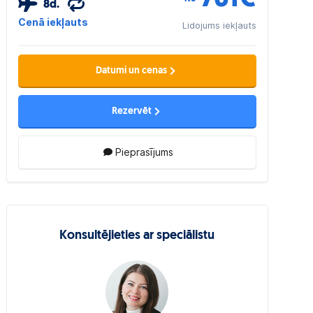
8d.
Cenā iekļauts
Lidojums iekļauts
Datumi un cenas
Rezervēt
Pieprasījums
Konsultējieties ar speciālistu