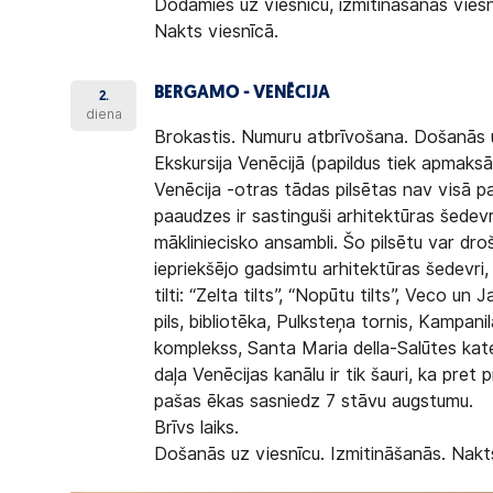
Dodamies uz viesnīcu, izmitināšanās viesn
Nakts viesnīcā.
BERGAMO - VENĒCIJA
2.
diena
Brokastis. Numuru atbrīvošana. Došanās u
Ekskursija Venēcijā
(papildus tiek apmaksā
Venēcija
-otras tādas pilsētas nav visā pa
paaudzes ir sastinguši arhitektūras šedev
mākliniecisko ansambli. Šo pilsētu var dro
iepriekšējo gadsimtu arhitektūras šedevri,
tilti: “Zelta tilts”, “Nopūtu tilts”, Veco u
pils, bibliotēka, Pulksteņa tornis, Kampan
komplekss, Santa Maria della-Salūtes katedr
daļa Venēcijas kanālu ir tik šauri, ka pret
pašas ēkas sasniedz 7 stāvu augstumu.
Brīvs laiks.
Došanās uz viesnīcu. Izmitināšanās. Nakt