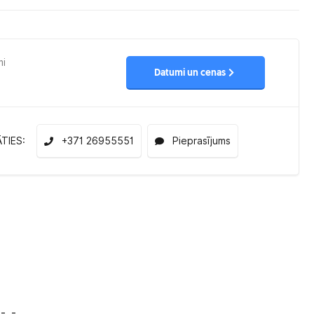
mi
Datumi un cenas
ĀTIES:
+371 26955551
Pieprasījums