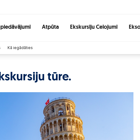
 piedāvājumi
Atpūta
Ekskursiju Celojumi
Ekso
s
Kā iegādāties
kskursiju tūre.