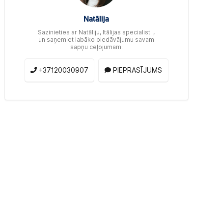
Natālija
Sazinieties ar Natāliju, Itālijas specialisti ,
un saņemiet labāko piedāvājumu savam
sapņu ceļojumam:
+37120030907
PIEPRASĪJUMS