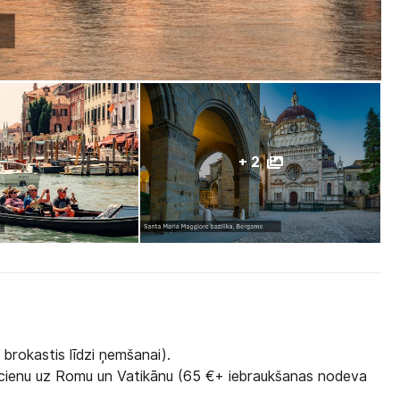
+ 2
 brokastis līdzi ņemšanai).
ucienu uz Romu un Vatikānu
(65 €+ iebraukšanas nodeva