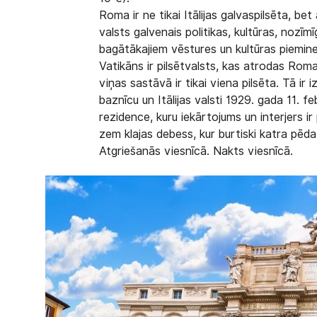
Roma
ir ne tikai Itālijas galvaspilsēta, 
valsts galvenais politikas, kultūras, noz
bagātākajiem vēstures un kultūras piemine
Vatikāns
ir pilsētvalsts, kas atrodas Romas
viņas sastāvā ir tikai viena pilsēta. Tā i
baznīcu un Itālijas valsti 1929. gada 11.
rezidence, kuru iekārtojums un interjers ir 
zem klajas debess, kur burtiski katra pēda
Atgriešanās viesnīcā. Nakts viesnīcā.