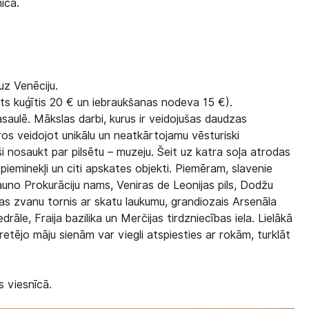
īcā.
z Venēciju.
ts kuģītis 20 € un iebraukšanas nodeva 15 €).
saulē. Mākslas darbi, kurus ir veidojušas daudzas
ros veidojot unikālu un neatkārtojamu vēsturiski
ši nosaukt par pilsētu – muzeju. Šeit uz katra soļa atrodas
 pieminekļi un citi apskates objekti. Piemēram, slavenie
n Jauno Prokurāciju nams, Veniras de Leonijas pils, Dodžu
ilas zvanu tornis ar skatu laukumu, grandiozais Arsenāla
āle, Fraija bazilika un Merčijas tirdzniecības iela. Lielākā
 pretējo māju sienām var viegli atspiesties ar rokām, turklāt
s viesnīcā.