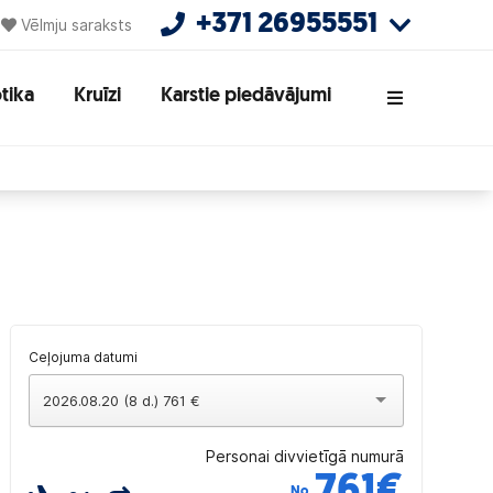
+371 26955551
Vēlmju saraksts
tika
Kruīzi
Karstie piedāvājumi
Ceļojuma datumi
2026.08.20 (8 d.) 761 €
Personai divvietīgā numurā
761
€
No