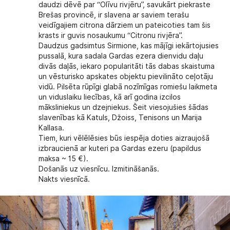
daudzi dēvē par “Olīvu rivjēru”, savukārt piekraste
Brešas provincē, ir slavena ar saviem terašu
veidīgajiem citrona dārziem un pateicoties tam šis
krasts ir guvis nosaukumu “Citronu rivjēra”.
Daudzus gadsimtus
Sirmione
, kas mājīgi iekārtojusies
pussalā, kura sadala Gardas ezera dienvidu daļu
divās daļās, iekaro popularitāti tās dabas skaistuma
un vēsturisko apskates objektu pievilināto ceļotāju
vidū. Pilsēta rūpīgi glabā nozīmīgas romiešu laikmeta
un viduslaiku liecības, kā arī godina izcilos
māksliniekus un dzejniekus. Šeit viesojušies šādas
slavenības kā Katuls, Džoiss, Tenisons un Marija
Kallasa.
Tiem, kuri vēlēlēsies būs iespēja doties aizraujošā
izbraucienā ar kuteri pa Gardas ezeru (papildus
maksa ~ 15 €).
Došanās uz viesnīcu. Izmitināšanās.
Nakts viesnīcā.