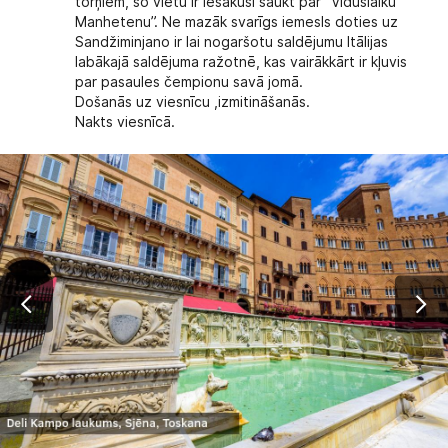
torņiem, šo vietu ir iesākuši saukt par “Viduslaiku
Manhetenu”. Ne mazāk svarīgs iemesls doties uz
Sandžiminjano ir lai nogaršotu saldējumu Itālijas
labākajā saldējuma ražotnē, kas vairākkārt ir kļuvis
par pasaules čempionu savā jomā.
Došanās uz viesnīcu ,izmitināšanās.
Nakts viesnīcā.