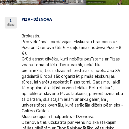
PIZA - DŽENOVA
6.
diena
Brokastis.
Pēc vēlēšanās piedāvājam
Ekskursiju brauciens uz
Pizu un Dženova
(55 € + ceļošanas nodeva Pizā – 8
€).
Grūti atrast cilvēku, kurš nebūtu pazīstams ar Pizas
zvanu torņa attēlu. Tas ir vairāk, nekā tikai
piemineklis, tas ir dižās arhitektūras simbols. Jau XV
gadsimtā Eiropā sāk organizēt pirmās ekskursijas
tūres, lai varētu apskatīt Pizas torni. Gadsimtu laikā
tā popularitāte kļūst arvien lielāka. Bet reti kurš,
apmeklējot slaveno Pizas laukumu, pievērš uzmanību
tā dārzam, skaistajām ielām ar arku galerijām ,
universitātes kvartālu, kurā strādāja dižais pētnieks -
Galileo Galilejs.
Mūsu ceļojuma finālpunkts -
Dženova.
Dženova tiek uzskatīta par vienu no skaistākajām
Itālijas pilsētām ar Eiropā visbagātāko vēsturisko