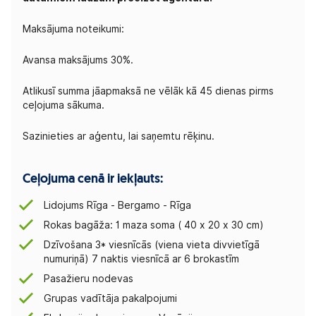
Maksājuma noteikumi:
Avansa maksājums 30%.
Atlikusī summa jāapmaksā ne vēlāk kā 45 dienas pirms
ceļojuma sākuma.
Sazinieties ar aģentu, lai saņemtu rēķinu.
Ceļojuma cenā ir iekļauts:
Lidojums Rīga - Bergamo - Rīga
Rokas bagāža: 1 maza soma ( 40 х 20 х 30 cm)
Dzīvošana 3* viesnīcās (viena vieta divvietīgā
numuriņā) 7 naktis viesnīcā ar 6 brokastīm
Pasažieru nodevas
Grupas vadītāja pakalpojumi