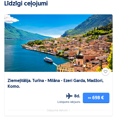
Līdzīgi ceļojumi
Ziemeļitālija. Turīna - Milāna - Ezeri Garda, Madžori,
Komo.
8d.
698 €
no
Lidojums iekļauts
Ceļojuma datumi