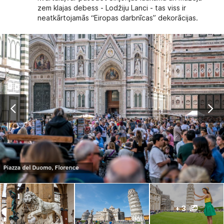
zem klajas debess - Lodžiju Lanci - tas viss ir
neatkārtojamās “Eiropas darbnīcas” dekorācijas.
+ 3