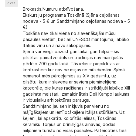
diena
Brokastis.Numuru atbrīvošana.
Ekskursiju programma Toskānā
(Sjēna ceļošanas
nodeva - 5 € un Sandžminjano ceļošanas nodeva - 5
€)
Toskāna
nav tikai viena no slavenākajām mūsu
pasaules vietām, bet arī UNESCO mantojuma, labāko
Itālijas vīnu un ainavu sakopojums.
Sjēnā
var viegli pazust gan laikā, gan telpā – šīs
pilsētas pamatveidols un tradīcijas nav mainījušās
pēdējo 700 gadu laikā. Tās ielas ir piepildītas ar
kontrastiem kur nav ne miņas no mūsdienām. Sjēnā
nemanot mēs pārceļamies uz XIV gadsimtu, uz
pilsētu, kura ir slavena ar saviem pieminekļiem:
katedrāle, pie kuras radīšanas ir strādājuši labākie XIII
gadsimta meistari. Izsmalcinātais Deli Kampo laukums
ir viduslaiku arhitektūras paraugs.
Sandžiminjano
jau sen ir kļuvis par vienu no
mājīgākajiem un iemīļotākajiem Itālijas stūrīšiem. Uz
šejieni, lai apskatītu kolorītās ieliņas, Toskānas
keramiku, torņus un brīnišķīgās ainavas, dodas
miljoniem tūristu no visas pasaules. Pateicoties tieši