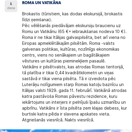
ROMA UN VATIKĀNA
3.
diena
Brokastis (tūristiem, kas dodas ekskursijā, brokastis
līdzi ņemšanai).
Pēc vēlēšanās piedāvājam
ekskursiju braucienu uz
Romu un Vatikānu
(65 €+ iebraukšanas nodeva 10 €).
Roma
ir ne tikai Itālijas galvaspilsēta, bet arī viena no
Eiropas apmeklētākajām pilsētām. Roma -valsts
galvenais politikas, kultūras, nozīmīgs ekonomikas
centrs, viens no senākajiem un bagātākajiem
vēstures un kultūras pieminekļiem pasaulē.
Vatikāns
ir pilsētvalsts, kas atrodas Romas teritorijā,
tā platība ir tikai 0,44 kvadrātkilometri un viņas
sastāvā ir tikai viena pilsēta. Tā ir izveidota pēc
Luterāņu nolīgumiem starp Romas katoļu baznīcu un
Itālijas valsti 1929. gada 11. februārī. Vatikānā atrodas
katra pastāvoša Romas pāvestu rezidence, kuru
iekārtojums un interjers ir pelnījuši īpašu uzmanību un
apbrīnu. Vatikāns ir īsta pilsēta zem klajas debess, kur
burtiski katra pēda ir slavena apskates vieta.
Atgriešanās viesnīcā. Nakts viesnīcā.