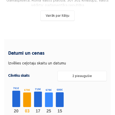
Galvaspilsēta: Roma Valsts platība: 301 302 km&sup2; Valsts
iekārta: parlamentāra republika
Vairāk par Itāliju
Datumi un cenas
Izvēlies ceļotaju skaitu un datumu
Cilvēku skaits
2 pieaugušie