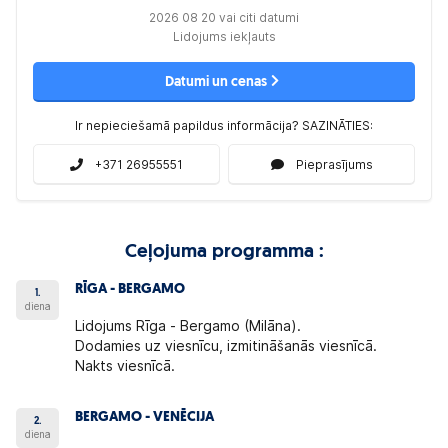
2026 08 20 vai citi datumi
Lidojums iekļauts
Datumi un cenas
Ir nepieciešamā papildus informācija? SAZINĀTIES:
+371 26955551
Pieprasījums
Ceļojuma programma :
RĪGA - BERGAMO
1.
diena
Lidojums Rīga - Bergamo (Milāna).
Dodamies uz viesnīcu, izmitināšanās viesnīcā.
Nakts viesnīcā.
BERGAMO - VENĒCIJA
2.
diena