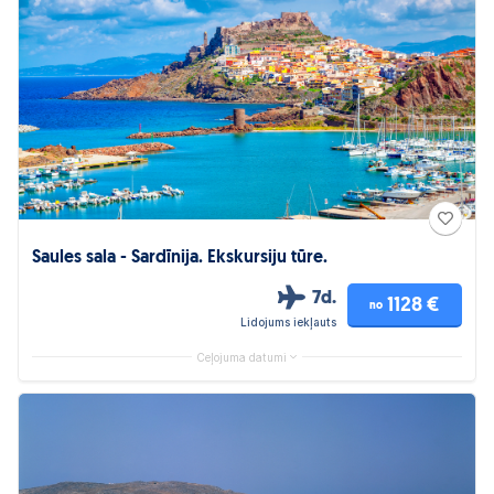
Saules sala - Sardīnija. Ekskursiju tūre.
7d.
1128 €
no
Lidojums iekļauts
Ceļojuma datumi