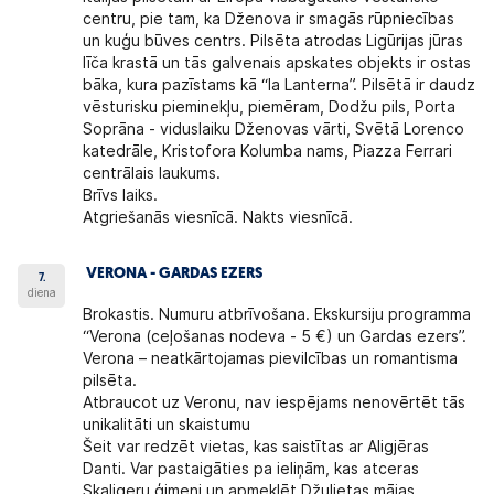
centru, pie tam, ka Dženova ir smagās rūpniecības
un kuģu būves centrs. Pilsēta atrodas Ligūrijas jūras
līča krastā un tās galvenais apskates objekts ir ostas
bāka, kura pazīstams kā “la Lanterna”. Pilsētā ir daudz
vēsturisku pieminekļu, piemēram, Dodžu pils, Porta
Soprāna - viduslaiku Dženovas vārti, Svētā Lorenco
katedrāle, Kristofora Kolumba nams, Piazza Ferrari
centrālais laukums.
Brīvs laiks.
Atgriešanās viesnīcā. Nakts viesnīcā.
VERONA - GARDAS EZERS
7.
diena
Brokastis. Numuru atbrīvošana.
Ekskursiju programma
“Verona
(ceļošanas nodeva - 5 €)
un Gardas ezers
”.
Verona
– neatkārtojamas pievilcības un romantisma
pilsēta.
Atbraucot uz Veronu, nav iespējams nenovērtēt tās
unikalitāti un skaistumu
Šeit var redzēt vietas, kas saistītas ar Aligjēras
Danti. Var pastaigāties pa ieliņām, kas atceras
Skaligeru ģimeni un apmeklēt Džuljetas mājas