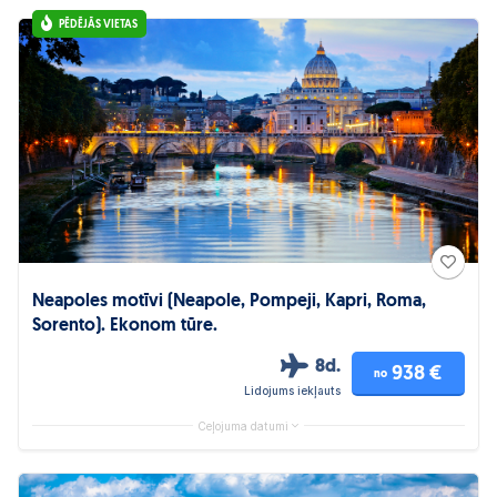
PĒDĒJĀS VIETAS
Neapoles motīvi (Neapole, Pompeji, Kapri, Roma,
Sorento). Ekonom tūre.
8d.
938 €
no
Lidojums iekļauts
Ceļojuma datumi