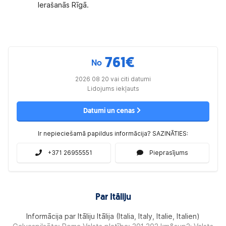
Ierašanās Rīgā.
761
€
No
2026 08 20 vai citi datumi
Lidojums iekļauts
Datumi un cenas
Ir nepieciešamā papildus informācija? SAZINĀTIES:
+371 26955551
Pieprasījums
Par Itāliju
Informācija par Itāliju Itālija (Italia, Italy, Italie, Italien)