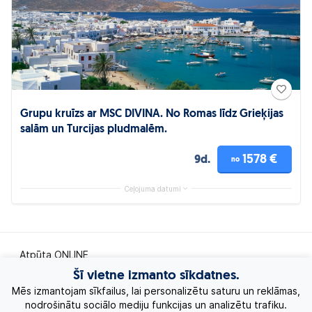
Grupu kruīzs ar MSC DIVINA. No Romas līdz Grieķijas
salām un Turcijas pludmalēm.
1578 €
9d.
no
Ceļojuma datumi
Atpūta ONLINE
Šī vietne izmanto sīkdatnes.
Ekskursiju ceļojumi
Mēs izmantojam sīkfailus, lai personalizētu saturu un reklāmas,
nodrošinātu sociālo mediju funkcijas un analizētu trafiku.