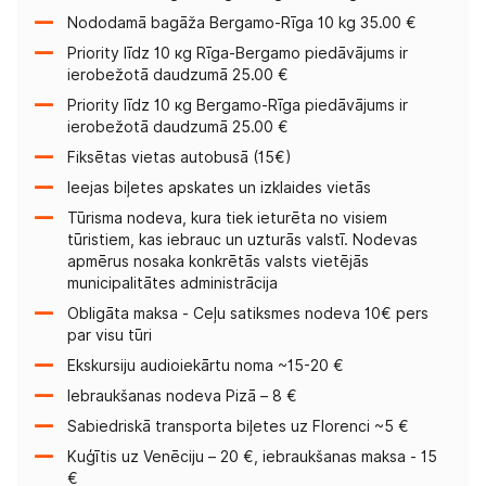
Nododamā bagāža Bergamo-Rīga 10 kg 35.00 €
Priority līdz 10 кg Rīga-Bergamo piedāvājums ir
ierobežotā daudzumā 25.00 €
Priority līdz 10 кg Bergamo-Rīga piedāvājums ir
ierobežotā daudzumā 25.00 €
Fiksētas vietas autobusā (15€)
Ieejas biļetes apskates un izklaides vietās
Tūrisma nodeva, kura tiek ieturēta no visiem
tūristiem, kas iebrauc un uzturās valstī. Nodevas
apmērus nosaka konkrētās valsts vietējās
municipalitātes administrācija
Obligāta maksa - Ceļu satiksmes nodeva 10€ pers
par visu tūri
Ekskursiju audioiekārtu noma ~15-20 €
Iebraukšanas nodeva Pizā – 8 €
Sabiedriskā transporta biļetes uz Florenci ~5 €
Kuģītis uz Venēciju – 20 €, iebraukšanas maksa - 15
€