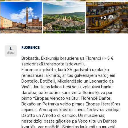
+ 2
FLORENCE
5.
diena
Brokastis.
Ekskursiju brauciens uz Florenci
(~ 5 €
sabiedriskā transporta izdevumi).
Florence
ir pilsēta, kurā XV gadsimtā uzplauka
renesanses laikmets, ar tās galvenajiem varoņiem
Dontello, Botičelli, Mikelandželo un Leonardo da
Vinči. Jau tajos laikos tieši šeit uzplaukusi banku
darbība, pateicoties kurai zelta florins kļuva par
pirmo “Eiropas vienoto valūtu”. Florencē Dante,
Bokačo un Petrarka veido pirmos Eiropas literatūras
sējumus. Arno upes krastos savus šedevrus veidoja
Džotto un Arnolfo di Kambio. Un mūsdienās,
nesteidzīgi pastaigājoties pa Veco tiltu un Dantes
kvartālu,var pasēdēt Sinjorijas laukumā un muzejā