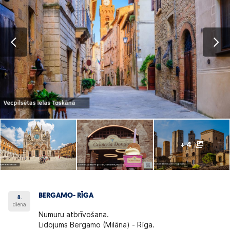
+ 4
BERGAMO- RĪGA
8.
diena
Numuru atbrīvošana.
Lidojums Bergamo (Milāna) - Rīga.