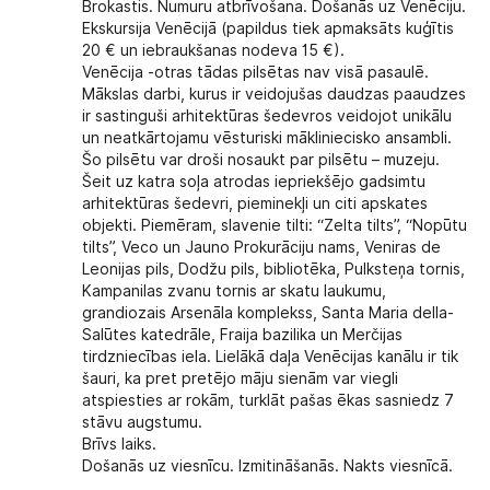
Brokastis. Numuru atbrīvošana. Došanās uz Venēciju.
Ekskursija Venēcijā
(papildus tiek apmaksāts kuģītis
20 € un iebraukšanas nodeva 15 €).
Venēcija
-otras tādas pilsētas nav visā pasaulē.
Mākslas darbi, kurus ir veidojušas daudzas paaudzes
ir sastinguši arhitektūras šedevros veidojot unikālu
un neatkārtojamu vēsturiski mākliniecisko ansambli.
Šo pilsētu var droši nosaukt par pilsētu – muzeju.
Šeit uz katra soļa atrodas iepriekšējo gadsimtu
arhitektūras šedevri, pieminekļi un citi apskates
objekti. Piemēram, slavenie tilti: “Zelta tilts”, “Nopūtu
tilts”, Veco un Jauno Prokurāciju nams, Veniras de
Leonijas pils, Dodžu pils, bibliotēka, Pulksteņa tornis,
Kampanilas zvanu tornis ar skatu laukumu,
grandiozais Arsenāla komplekss, Santa Maria della-
Salūtes katedrāle, Fraija bazilika un Merčijas
tirdzniecības iela. Lielākā daļa Venēcijas kanālu ir tik
šauri, ka pret pretējo māju sienām var viegli
atspiesties ar rokām, turklāt pašas ēkas sasniedz 7
stāvu augstumu.
Brīvs laiks.
Došanās uz viesnīcu. Izmitināšanās. Nakts viesnīcā.