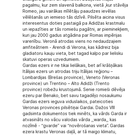
pagalmu, kur zem slavenā balkona, vietā ,kur stāvēja
Romeo, jau vairākas mīlētāju paaudzes ievēlas
vēlēšanās un iemieso tās dzīvē. Pilsēta aicina visus
interesentus doties pastaigā pa Adidžas krastmalu
un iepazīties ar tās romiešu pagātni, ar pieminekļiem,
kuri jau 2000 gadus atgādina par Romas impērijas
varenību. Veronā atrodas viens no nedaudzajiem
amfiteātriem - Arendi di Verona, kas kādreiz bija
gladiatoru kauju vieta, bet tagad kalpo par lielisku
skatuvi operas uzvedumiem.
Gardas ezers
ir ne tikai lielākais, bet arī krāšņākais
Itālijas ezers un atrodas triju Itālijas reģionu –
Lombardijas (Brešas province), Veneto (Veronas
province) un Trentino – Alto Adidži (Trento
province) robežu krustojumā. Senie romieši dēvēja
ezeru par Benako, bet savu tagadējo nosaukumu
Gardas ezers ieguva viduslaikos, pateicoties
Veronas provinces pilsētiņai Gardai. Dažos VIII
gadsimta dokumentos tiek minēts, ka vārds Garda ir
atvasināts no vācu valodas vārda ,,warda,, kas
nozīmē - “gvarde” vai “novērošanas vieta”. Gardas
ezera krastu Veronas daļā, ar tā maigo klimatu,