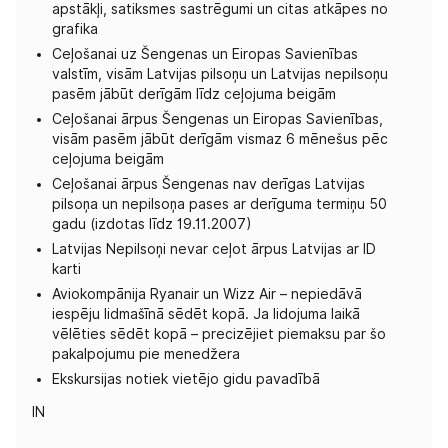
apstākļi, satiksmes sastrēgumi un citas atkāpes no
grafika
Ceļošanai uz Šengenas un Eiropas Savienības
valstīm, visām Latvijas pilsoņu un Latvijas nepilsoņu
pasēm jābūt derīgām līdz ceļojuma beigām
Ceļošanai ārpus Šengenas un Eiropas Savienības,
visām pasēm jābūt derīgām vismaz 6 mēnešus pēc
ceļojuma beigām
Ceļošanai ārpus Šengenas nav derīgas Latvijas
pilsoņa un nepilsoņa pases ar derīguma termiņu 50
gadu (izdotas līdz 19.11.2007)
Latvijas Nepilsoņi nevar ceļot ārpus Latvijas ar ID
karti
Aviokompānija Ryanair un Wizz Air – nepiedāvā
iespēju lidmašīnā sēdēt kopā. Ja lidojuma laikā
vēlēties sēdēt kopā – precizējiet piemaksu par šo
pakalpojumu pie menedžera
Ekskursijas notiek vietējo gidu pavadībā
IN