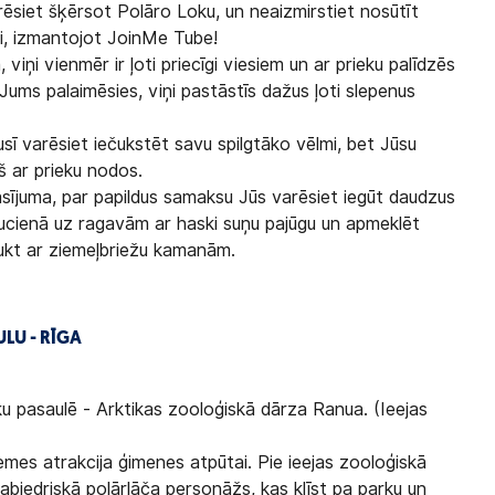
ēsiet šķērsot Polāro Loku, un neaizmirstiet nosūtīt
i, izmantojot JoinMe Tube!
, viņi vienmēr ir ļoti priecīgi viesiem un ar prieku palīdzēs
 Jums palaimēsies, viņi pastāstīs dažus ļoti slepenus
usī varēsiet iečukstēt savu spilgtāko vēlmi, bet Jūsu
š ar prieku nodos.
ījuma, par papildus samaksu Jūs varēsiet iegūt daudzus
ucienā uz ragavām ar haski suņu pajūgu un apmeklēt
raukt ar ziemeļbriežu kamanām.
LU - RĪGA
u pasaulē - Arktikas zooloģiskā dārza Ranua. (Ieejas
mes atrakcija ģimenes atpūtai. Pie ieejas zooloģiskā
sabiedriskā polārlāča personāžs, kas klīst pa parku un