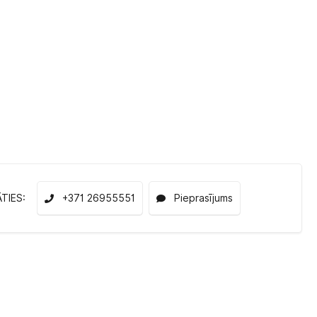
ĀTIES:
+371 26955551
Pieprasījums