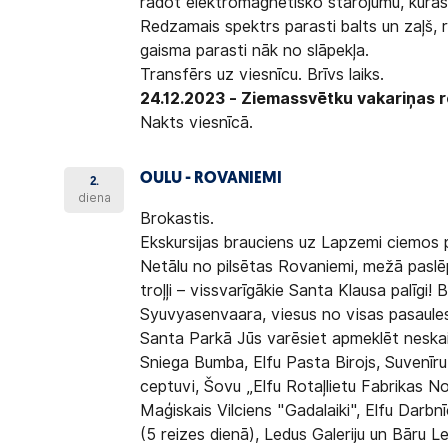
radot elektromagnētisko starojumu, kuras 
Redzamais spektrs parasti balts un zaļš, 
gaisma parasti nāk no slāpekļa.
Transfērs uz viesnīcu. Brīvs laiks.
24.12.2023 - Ziemassvētku vakariņas 
Nakts viesnīcā.
OULU - ROVANIEMI
2.
diena
Brokastis.
Ekskursijas brauciens uz Lapzemi ciemos 
Netālu no pilsētas Rovaniemi, mežā paslē
troļļi – vissvarīgākie Santa Klausa palīgi!
Syuvyasenvaara, viesus no visas pasaules 
Santa Parkā Jūs varēsiet apmeklēt neskai
Sniega Bumba, Elfu Pasta Birojs, Suvenīru 
ceptuvi, Šovu „Elfu Rotaļlietu Fabrikas No
Maģiskais Vilciens "Gadalaiki", Elfu Darbnī
(5 reizes dienā), Ledus Galeriju un Bāru 