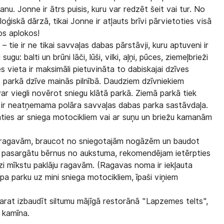
nu. Jonne ir ātrs puisis, kuru var redzēt šeit vai tur. No
ģiskā dārzā, tikai Jonne ir atļauts brīvi pārvietoties visā
šos aplokos!
– tie ir ne tikai savvaļas dabas pārstāvji, kuru aptuveni ir
gu: balti un brūni lāči, lūši, vilki, aļņi, pūces, ziemeļbrieži
es vieta ir maksimāli pietuvināta to dabiskajai dzīves
as parkā dzīve mainās pilnībā. Daudziem dzīvniekiem
var viegli novērot sniegu klātā parkā. Ziemā parkā tiek
as ir neatņemama polāra savvaļas dabas parka sastāvdaļa.
āties ar sniega motocikliem vai ar suņu un briežu kamanām
ar ragavām, braucot no sniegotajām nogāzēm un baudot
ai pasargātu bērnus no aukstuma, rekomendējam ietērpties
dzi mīkstu paklāju ragavām. (Ragavas noma ir iekļauta
pa parku uz mini sniega motocikliem, īpaši viņiem
arat izbaudīt siltumu mājīgā restorānā "Lapzemes telts",
e kamīna.