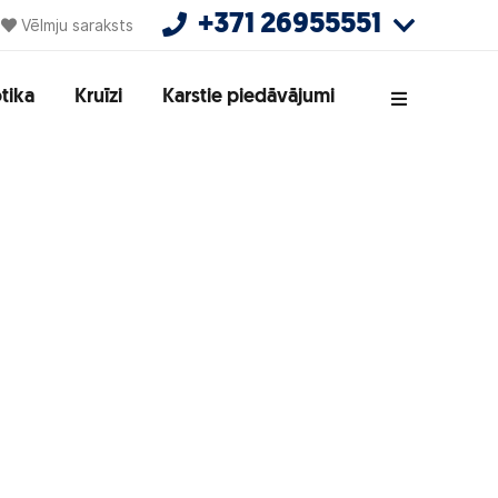
+371 26955551
Vēlmju saraksts
tika
Kruīzi
Karstie piedāvājumi