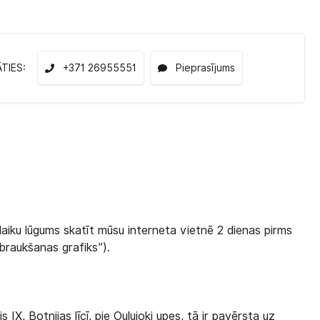
ĀTIES:
+371 26955551
Pieprasījums
laiku lūgums skatīt mūsu interneta vietnē 2 dienas pirms
zbraukšanas grafiks”).
s IX, Botnijas līcī, pie Oulujoki upes, tā ir pavērsta uz