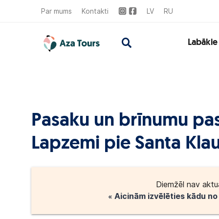
Par mums
Kontakti
LV
RU
Labākie
Pasaku un brīnumu pas
Lapzemi pie Santa Kla
Diemžēl nav aktu
« Aicinām izvēlēties kādu n