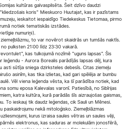
 Somijas kultūras galvaspilsēta. Šeit dzīvo daudzi
ā "kliedzošais koris" Mieskuoro Huutajat, kas ir pazīstams
udz muzeju, ieskaitot iespaidīgo Tiedekeskus Tietomaa, pirmo
arumā notiek tematiskās izstādes.
etīgie numuriņi).
 ziemeļblāzmu, to var novērot skaidrās un tumšās naktīs.
 no pulksten 21:00 līdz 23:30 vakarā.
evontulet", kas tulkojumā nozīmē "uguns lapsas". Šis
 leģendu - Aurora Borealis parādījās lapsas dēļ, kura
 asti sūtīja sniega dzirksteles debesīs. Citas ziemeļu
rušo asinīm, kas tika izlietas, kad gari spēlēja ar bumbu
aulē. Vēl viena leģenda vēsta, ka šī parādība notiek, kad
na somu eposa Kalevalas varonī. Patiesībā, no Sibīrijas
miem, katra kultūra, kurā parādās šīs aizraujošas gaismas,
zmu. To ieskauj tik daudz leģendas, cik Sauli un Mēnesi.
ku paskaidrojumu nekā mitoloģisko. Ziemeļblāzmas
zliesmojumi, kurus izraisa saules vētras un saules vēji,
i pārnēs elektronus, kas saduras ar molekulām jonosfērā,