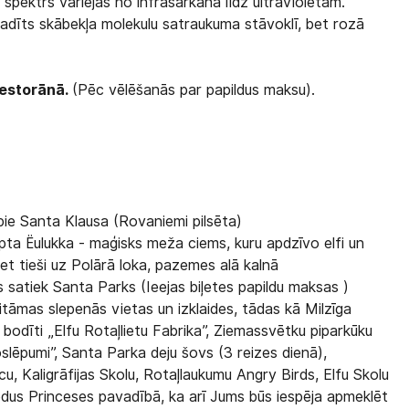
spektrs variējas no infrasarkana līdz ultravioletam.
radīts skābekļa molekulu satraukuma stāvoklī, bet rozā
restorānā.
(Pēc vēlēšanās par papildus maksu).
pie Santa Klausa (Rovaniemi pilsēta)
pta Ёulukka - maģisks meža ciems, kuru apdzīvo elfi un
 Bet tieši uz Polārā loka, pazemes alā kalnā
satiek Santa Parks (Ieejas biļetes papildu maksas )
tāmas slepenās vietas un izklaides, tādas kā Milzīga
bodīti „Elfu Rotaļlietu Fabrika”, Ziemassvētku piparkūku
slēpumi”, Santa Parka deju šovs (3 reizes dienā),
cu, Kaligrāfijas Skolu, Rotaļlaukumu Angry Birds, Elfu Skolu
Ledus Princeses pavadībā, ka arī Jums būs iespēja apmeklēt