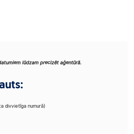
 datumiem lūdzam precizēt aģentūrā.
auts:
ta divvietīga numurā)