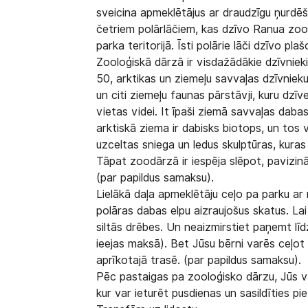
sveicina apmeklētājus ar draudzīgu ņurdēša
četriem polārlāčiem, kas dzīvo Ranua zoolo
parka teritorijā. Īsti polārie lāči dzīvo pla
Zooloģiskā dārzā ir visdažādākie dzīvnieki 
50, arktikas un ziemeļu savvaļas dzīvnieku su
un citi ziemeļu faunas pārstāvji, kuru dzīv
vietas videi. It īpaši ziemā savvaļas dab
arktiskā ziema ir dabisks biotops, un tos 
uzceltas sniega un ledus skulptūras, kur
Tāpat zoodārzā ir iespēja slēpot, pavizin
(par papildus samaksu).
Lielākā daļa apmeklētāju ceļo pa parku 
polāras dabas elpu aizraujošus skatus. L
siltās drēbes. Un neaizmirstiet paņemt lī
ieejas maksā). Bet Jūsu bērni varēs ceļot 
aprīkotajā trasē. (par papildus samaksu).
Pēc pastaigas pa zooloģisko dārzu, Jūs v
kur var ieturēt pusdienas un sasildīties pi