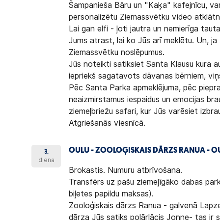
Šampanieša Bāru un "Kaķa" kafejnīcu, var
personalizētu Ziemassvētku video atklātn
Lai gan elfi - ļoti jautra un nemierīga tauta
Jums atrast, lai ko Jūs arī meklētu. Un, ja
Ziemassvētku noslēpumus.
Jūs noteikti satiksiet Santa Klausu kura a
iepriekš sagatavots dāvanas bērniem, viņ
Pēc Santa Parka apmeklējuma, pēc piepras
neaizmirstamus iespaidus un emocijas bra
ziemeļbriežu safari, kur Jūs varēsiet izb
Atgriešanās viesnīcā.
OULU - ZOOLOĢISKAIS DĀRZS RANUA - OU
3.
diena
Brokastis. Numuru atbrīvošana.
Transfērs uz pašu ziemeļīgāko dabas park
biļetes papildu maksas).
Zooloģiskais dārzs Ranua - galvenā Lapze
dārza Jūs satiks polārlācis Jonne- tas ir 