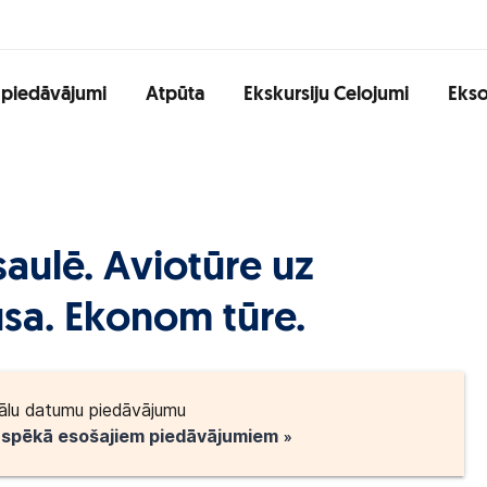
 piedāvājumi
Atpūta
Ekskursiju Celojumi
Ekso
aulē. Aviotūre uz
usa. Ekonom tūre.
ālu datumu piedāvājumu
o spēkā esošajiem piedāvājumiem »