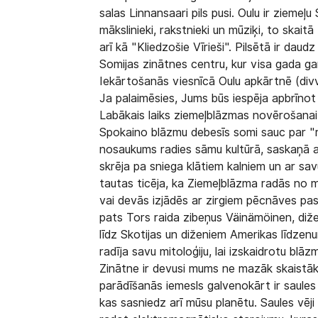
salas Linnansaari pils pusi. Oulu ir ziemeļu
mākslinieki, rakstnieki un mūziķi, to skait
arī kā "Kliedzošie Vīrieši". Pilsētā ir da
Somijas zinātnes centru, kur visa gada g
Iekārtošanās viesnīcā Oulu apkārtnē (divvi
Ja palaimēsies, Jums būs iespēja apbrīnot
Labākais laiks ziemeļblāzmas novērošanai
Spokaino blāzmu debesīs somi sauc par "r
nosaukums radies sāmu kultūrā, saskaņā ar
skrēja pa sniega klātiem kalniem un ar savu
tautas ticēja, ka Ziemeļblāzma radās no mi
vai devās izjādēs ar zirgiem pēcnāves pas
pats Tors raida zibeņus Väinämöinen, diže
līdz Skotijas un diženiem Amerikas līdzenu
radīja savu mitoloģiju, lai izskaidrotu blā
Zinātne ir devusi mums ne mazāk skaistā
parādīšanās iemesls galvenokārt ir saules u
kas sasniedz arī mūsu planētu. Saules vēj