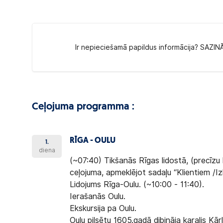
Ir nepieciešamā papildus informācija? SAZIN
Ceļojuma programma :
RĪGA - OULU
1.
diena
(~07:40) Tikšanās Rīgas lidostā, (precīzu 
ceļojuma, apmeklējot sadaļu “Klientiem /I
Lidojums Rīga-Oulu. (~10:00 - 11:40).
Ierašanās Oulu.
Ekskursija pa Oulu.
Oulu pilsētu 1605.gadā dibināja karalis Kārli