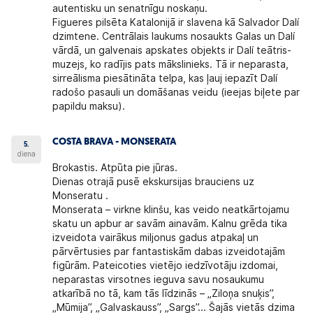
autentisku un senatnīgu noskaņu.
Figueres
pilsēta Katalonijā ir slavena kā Salvador Dalí
dzimtene. Centrālais laukums nosaukts Galas un Dalí
vārdā, un galvenais apskates objekts ir Dalí teātris-
muzejs, ko radījis pats mākslinieks. Tā ir neparasta,
sirreālisma piesātināta telpa, kas ļauj iepazīt Dalí
radošo pasauli un domāšanas veidu (ieejas biļete par
papildu maksu).
COSTA BRAVA - MONSERATA
5.
diena
Brokastis. Atpūta pie jūras.
Dienas otrajā pusē
ekskursijas brauciens uz
Monseratu
.
Monserata
– virkne klinšu, kas veido neatkārtojamu
skatu un apbur ar savām ainavām. Kalnu grēda tika
izveidota vairākus miljonus gadus atpakaļ un
pārvērtusies par fantastiskām dabas izveidotajām
figūrām. Pateicoties vietējo iedzīvotāju izdomai,
neparastas virsotnes ieguva savu nosaukumu
atkarībā no tā, kam tās līdzinās – „Ziloņa snuķis”,
„Mūmija”, „Galvaskauss”, „Sargs”... Šajās vietās dzima