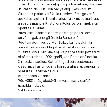
citas. Turpinot mūsu ceļojumu pa Barselonu, dosimies
uz Paseo de Lluís Companys aleju, kas ved uz
Citadeles parka izstāžu laukumiem. Šeit galvenā
apskates vieta ir Triumfa arka. Tālāk mūsu maršruts
aizvedīs mūs pie Kristofora Kolumba pieminekļa un
Spānijas laukuma.
Brīvā laikā iesakām doties pastaigā pa La Rambla
bulvāri – galveno gājēju ielu Barselonā.
Pēc tam dosimies uz
Monžuikas kalna
pakāji, lai
noskatītos krāšņo Maģiskās strūklakas gaismu un
mūzikas šovu. Strūklaka kļuva par pasaulē pazīstamu
pilsētas simbolu 1992. gadā, kad Barselonā notika
Olimpiskās spēles. Bet arī tagad pārsteidzošais
krāsu, mūzikas un ūdens horeogrāfijas apvienojums
neatstās jūs vienaldzīgus.
Atgriešanās viesnīcā.
Pēc vēlēšanās, piedāvājam vakariņas viesnīcā
(papildu maksa).
Nakts viesnīcā.