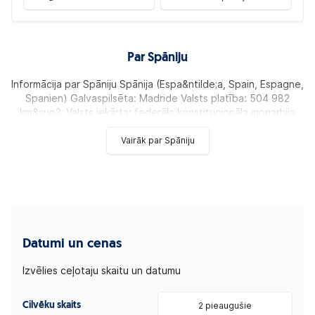
Par Spāniju
Informācija par Spāniju Spānija (Espa&ntilde;a, Spain, Espagne,
Spanien) Galvaspilsēta: Madride Valsts platība: 504 982
km&sup2; Valsts iekārta: federāla konstitucionāla monarhija
Vairāk par Spāniju
Datumi un cenas
Izvēlies ceļotaju skaitu un datumu
Cilvēku skaits
2 pieaugušie