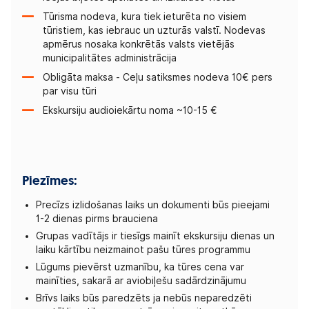
Tūrisma nodeva, kura tiek ieturēta no visiem
tūristiem, kas iebrauc un uzturās valstī. Nodevas
apmērus nosaka konkrētās valsts vietējās
municipalitātes administrācija
Obligāta maksa - Ceļu satiksmes nodeva 10€ pers
par visu tūri
Ekskursiju audioiekārtu noma ~10-15 €
Piezīmes:
Precīzs izlidošanas laiks un dokumenti būs pieejami
1-2 dienas pirms brauciena
Grupas vadītājs ir tiesīgs mainīt ekskursiju dienas un
laiku kārtību neizmainot pašu tūres programmu
Lūgums pievērst uzmanību, ka tūres cena var
mainīties, sakarā ar aviobiļešu sadārdzinājumu
Brīvs laiks būs paredzēts ja nebūs neparedzēti