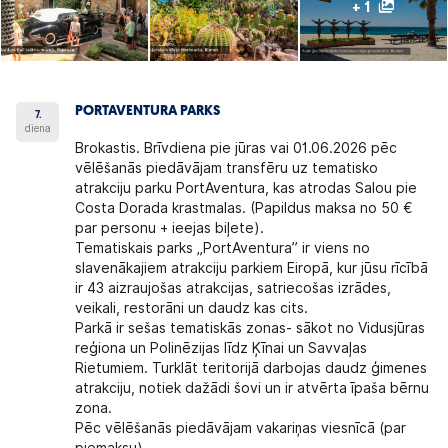
+ 1
PORTAVENTURA PARKS
7.
diena
Brokastis. Brīvdiena pie jūras vai
01.06.2026
pēc
vēlēšanās piedāvājam transfēru
uz tematisko
atrakciju parku PortAventura
, kas atrodas Salou pie
Costa Dorada krastmalas. (Papildus maksa no 50 €
par personu + ieejas biļete).
Tematiskais parks „PortAventura” ir viens no
slavenākajiem atrakciju parkiem Eiropā, kur jūsu rīcībā
ir 43 aizraujošas atrakcijas, satriecošas izrādes,
veikali, restorāni un daudz kas cits.
Parkā ir sešas tematiskās zonas- sākot no Vidusjūras
reģiona un Polinēzijas līdz Ķīnai un Savvaļas
Rietumiem. Turklāt teritorijā darbojas daudz ģimenes
atrakciju, notiek dažādi šovi un ir atvērta īpaša bērnu
zona.
Pēc vēlēšanās piedāvājam vakariņas viesnīcā (par