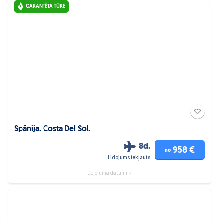
GARANTĒTA TŪRE
Spānija. Costa Del Sol.
8d.
958 €
no
Lidojums iekļauts
Ceļojuma datumi