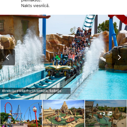
piemaksu).
Nakts viesnīcā.
+ 2