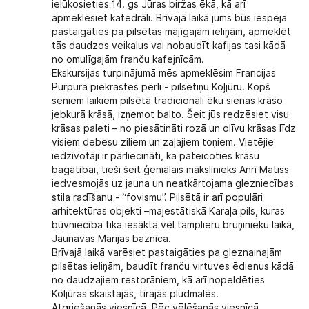
ielūkosieties 14. gs Jūras biržas ēkā, kā arī
apmeklēsiet katedrāli. Brīvajā laikā jums būs iespēja
pastaigāties pa pilsētas mājīgajām ieliņām, apmeklēt
tās daudzos veikalus vai nobaudīt kafijas tasi kādā
no omulīgajām franču kafejnīcām.
Ekskursijas turpinājumā mēs apmeklēsim Francijas
Purpura piekrastes pērli - pilsētiņu
Koļjūru
. Kopš
seniem laikiem pilsētā tradicionāli ēku sienas krāso
jebkurā krāsā, izņemot balto. Šeit jūs redzēsiet visu
krāsas paleti – no piesātināti rozā un olīvu krāsas līdz
visiem debesu ziliem un zaļajiem toņiem. Vietējie
iedzīvotāji ir pārliecināti, ka pateicoties krāsu
bagātībai, tieši šeit ģeniālais mākslinieks Anrī Matiss
iedvesmojās uz jauna un neatkārtojama glezniecības
stila radīšanu - “fovismu”. Pilsētā ir arī populāri
arhitektūras objekti –majestātiskā Karaļa pils, kuras
būvniecība tika iesākta vēl tamplieru bruņinieku laikā,
Jaunavas Marijas baznīca.
Brīvajā laikā varēsiet pastaigāties pa gleznainajām
pilsētas ieliņām, baudīt franču virtuves ēdienus kādā
no daudzajiem restorāniem, kā arī nopeldēties
Koljūras skaistajās, tīrajās pludmalēs.
Atgriešanās viesnīcā. Pēc vēlēšanās viesnīcā