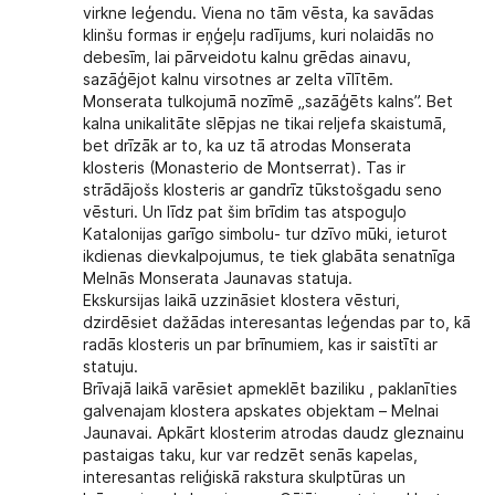
virkne leģendu. Viena no tām vēsta, ka savādas
klinšu formas ir eņģeļu radījums, kuri nolaidās no
debesīm, lai pārveidotu kalnu grēdas ainavu,
sazāģējot kalnu virsotnes ar zelta vīlītēm.
Monserata tulkojumā nozīmē „sazāģēts kalns”. Bet
kalna unikalitāte slēpjas ne tikai reljefa skaistumā,
bet drīzāk ar to, ka uz tā atrodas Monserata
klosteris (Monasterio de Montserrat). Tas ir
strādājošs klosteris ar gandrīz tūkstošgadu seno
vēsturi. Un līdz pat šim brīdim tas atspoguļo
Katalonijas garīgo simbolu- tur dzīvo mūki, ieturot
ikdienas dievkalpojumus, te tiek glabāta senatnīga
Melnās Monserata Jaunavas statuja.
Ekskursijas laikā uzzināsiet klostera vēsturi,
dzirdēsiet dažādas interesantas leģendas par to, kā
radās klosteris un par brīnumiem, kas ir saistīti ar
statuju.
Brīvajā laikā varēsiet apmeklēt baziliku , paklanīties
galvenajam klostera apskates objektam – Melnai
Jaunavai. Apkārt klosterim atrodas daudz gleznainu
pastaigas taku, kur var redzēt senās kapelas,
interesantas reliģiskā rakstura skulptūras un