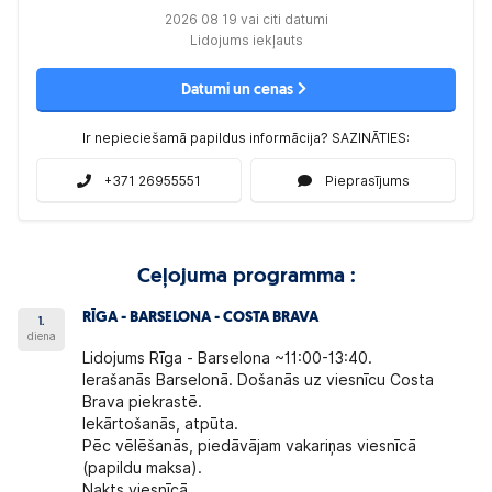
2026 08 19 vai citi datumi
Lidojums iekļauts
Datumi un cenas
Ir nepieciešamā papildus informācija? SAZINĀTIES:
+371 26955551
Pieprasījums
Ceļojuma programma :
RĪGA - BARSELONA - COSTA BRAVA
1.
diena
Lidojums Rīga - Barselona ~11:00-13:40.
Ierašanās Barselonā. Došanās uz viesnīcu
Costa
Brava piekrastē.
Iekārtošanās, atpūta.
Pēc vēlēšanās, piedāvājam vakariņas viesnīcā
(papildu maksa).
Nakts viesnīcā