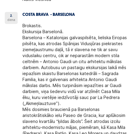
COSTA BRAVA - BARSELONA
2.
diena
Brokastis.
Ekskursija Barselonā.
Barselona – Katalonijas galvaspilsēta, lieliska Eiropas
pilsēta, kas atrodas Spānijas Vidusjūras piekrastes
ziemeļaustrumu daļā, tā ir slavena ne tik ar savu
viduslaiku centru, cik ar neparastām modern stila
celtnēm – Antonio Gaudi un citu arhitektu mākslas
darbiem. Autobusu un pastaigu ekskursijas laikā mēs
iepazīsim skaistu Barselonas katedrāli – Sagrada
Familia, kas ir galvenais arhitekta Antonio Gaudi
mākslas darbs. Mēs turpināsim iepazīties ar Gaudi
darbiem, viņa šedevru vidū var atzīmēt Casa Mila
ēku, kuru vietējie iedzīvotāji sauc par La Pedrera
(„Akmeņlauztuve”).
Mēs dosimies braucienā pa Barselonas
aristokrātiskāko ielu Paseo de Gracia, kur aplūkosim
slaveno kvartālu “ķildas ābols”. Šeit atrodas izcilu
arhitektu-modernistu mājas, piemēram, kā Kasa Mila
(Pedrera), Kasa Batljo, Kasa Leo Morera un daudzas