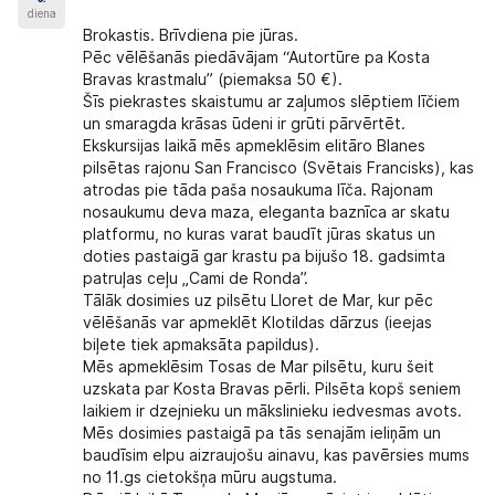
diena
Brokastis. Brīvdiena pie jūras.
Pēc vēlēšanās piedāvājam
“Autortūre pa Kosta
Bravas krastmalu”
(piemaksa 50 €).
Šīs piekrastes skaistumu ar zaļumos slēptiem līčiem
un smaragda krāsas ūdeni ir grūti pārvērtēt.
Ekskursijas laikā mēs apmeklēsim elitāro
Blanes
pilsētas rajonu San Francisco
(Svētais Francisks), kas
atrodas pie tāda paša nosaukuma līča. Rajonam
nosaukumu deva maza, eleganta baznīca ar skatu
platformu, no kuras varat baudīt jūras skatus un
doties pastaigā gar krastu pa bijušo 18. gadsimta
patruļas ceļu „Cami de Ronda”.
Tālāk dosimies uz pilsētu
Lloret de Mar,
kur pēc
vēlēšanās var apmeklēt Klotildas dārzus (ieejas
biļete tiek apmaksāta papildus).
Mēs apmeklēsim
Tosas de Mar pilsētu
, kuru šeit
uzskata par Kosta Bravas pērli. Pilsēta kopš seniem
laikiem ir dzejnieku un mākslinieku iedvesmas avots.
Mēs dosimies pastaigā pa tās senajām ieliņām un
baudīsim elpu aizraujošu ainavu, kas pavērsies mums
no 11.gs cietokšņa mūru augstuma.