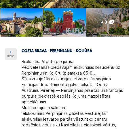
+ 3
COSTA BRAVA - PERPINJANU - KOLIŪRA
6.
diena
Brokastis. Atpūta pie jūras.
Pēc vēlēšanās piedāvājam
ekskursijas braucienu uz
Perpinjanu un Koliūru
(piemaksa 65 €).
Šīs aizraujošās ekskursijas ietvaros jūs sagaida
Francijas departamenta galvaspilsētas Odas
Austrumu Pireneji — Perpinjanas pilsētas un Francijas
purpura piekrastē esošās
Koljuras
mazpilsētas
apmeklējums.
Mūsu ceļojuma sākumā
ielūkosimies
Perpinjanas
pilsētas vēsturē, kur
ekskursijas ietvaros pa tās vēsturisko centru
redzēsiet viduslaiku Kastelletas cietoksni-vārtus,