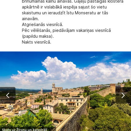
brīnumainas kalnu ainavas. Gājēju pastaigas klostera
apkārtnē ir vislabākā iespēja sajust šo vietu
skaistumu un ieraudzīt īstu Monseratu ar tās
ainavām.
Atgriešanās viesnīcā.
Pēc vēlēšanās, piedāvājam vakariņas viesnīcā
(papildu maksa).
Nakts viesnīcā.