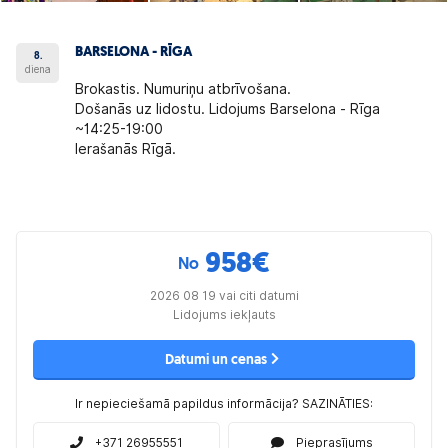
BARSELONA - RĪGA
8.
diena
Brokastis. Numuriņu atbrīvošana.
Došanās uz lidostu. Lidojums Barselona - Rīga
~14:25-19:00
Ierašanās Rīgā
.
958
€
No
2026 08 19 vai citi datumi
Lidojums iekļauts
Datumi un cenas
Ir nepieciešamā papildus informācija? SAZINĀTIES:
+371 26955551
Pieprasījums