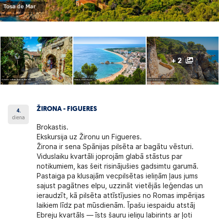
+ 2
ŽIRONA - FIGUERES
4.
diena
Brokastis.
Ekskursija uz Žironu un Figueres.
Žirona
ir sena Spānijas pilsēta ar bagātu vēsturi.
Viduslaiku kvartāli joprojām glabā stāstus par
notikumiem, kas šeit risinājušies gadsimtu garumā.
Pastaiga pa klusajām vecpilsētas ieliņām ļaus jums
sajust pagātnes elpu, uzzināt vietējās leģendas un
ieraudzīt, kā pilsēta attīstījusies no Romas impērijas
laikiem līdz pat mūsdienām. Īpašu iespaidu atstāj
Ebreju kvartāls — īsts šauru ieliņu labirints ar ļoti