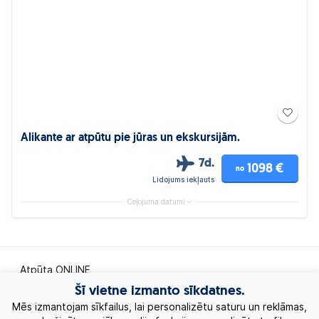
Alikante ar atpūtu pie jūras un ekskursijām.
7d.
1098 €
no
Lidojums iekļauts
Ceļojuma datumi
Atpūta ONLINE
Šī vietne izmanto sīkdatnes.
Ekskursiju ceļojumi
Mēs izmantojam sīkfailus, lai personalizētu saturu un reklāmas,