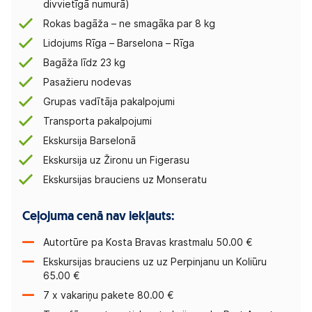
divvietīgā numurā)
Rokas bagāža – ne smagāka par 8 kg
Lidojums Rīga – Barselona – Rīga
Bagāža līdz 23 kg
Pasažieru nodevas
Grupas vadītāja pakalpojumi
Transporta pakalpojumi
Ekskursija Barselonā
Ekskursija uz Žironu un Figerasu
Ekskursijas brauciens uz Monseratu
Ceļojuma cenā nav iekļauts:
Autortūre pa Kosta Bravas krastmalu 50.00 €
Ekskursijas brauciens uz uz Perpinjanu un Koliūru
65.00 €
7 x vakariņu pakete 80.00 €