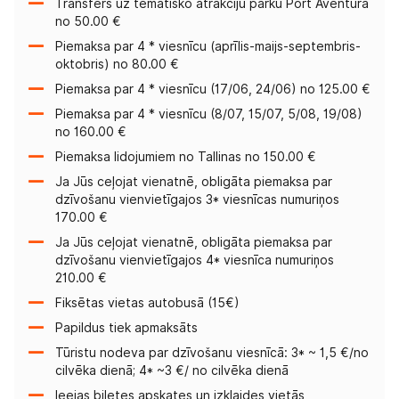
Transfērs uz tematisko atrakciju parku Port Aventura
no 50.00 €
Piemaksa par 4 * viesnīcu (aprīlis-maijs-septembris-
oktobris) no 80.00 €
Piemaksa par 4 * viesnīcu (17/06, 24/06) no 125.00 €
Piemaksa par 4 * viesnīcu (8/07, 15/07, 5/08, 19/08)
no 160.00 €
Piemaksa lidojumiem no Tallinas no 150.00 €
Ja Jūs ceļojat vienatnē, obligāta piemaksa par
dzīvošanu vienvietīgajos 3* viesnīcas numuriņos
170.00 €
Ja Jūs ceļojat vienatnē, obligāta piemaksa par
dzīvošanu vienvietīgajos 4* viesnīca numuriņos
210.00 €
Fiksētas vietas autobusā (15€)
Papildus tiek apmaksāts
Tūristu nodeva par dzīvošanu viesnīcā: 3* ~ 1,5 €/no
cilvēka dienā; 4* ~3 €/ no cilvēka dienā
Ieejas biļetes apskates un izklaides vietās