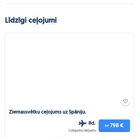
Līdzīgi ceļojumi
Ziemassvētku ceļojums uz Spāniju.
8d.
798 €
no
Lidojums iekļauts