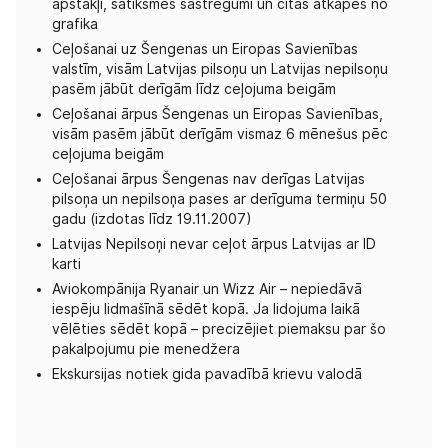
apstākļi, satiksmes sastrēgumi un citas atkāpes no
grafika
Ceļošanai uz Šengenas un Eiropas Savienības
valstīm, visām Latvijas pilsoņu un Latvijas nepilsoņu
pasēm jābūt derīgām līdz ceļojuma beigām
Ceļošanai ārpus Šengenas un Eiropas Savienības,
visām pasēm jābūt derīgām vismaz 6 mēnešus pēc
ceļojuma beigām
Ceļošanai ārpus Šengenas nav derīgas Latvijas
pilsoņa un nepilsoņa pases ar derīguma termiņu 50
gadu (izdotas līdz 19.11.2007)
Latvijas Nepilsoņi nevar ceļot ārpus Latvijas ar ID
karti
Aviokompānija Ryanair un Wizz Air – nepiedāvā
iespēju lidmašīnā sēdēt kopā. Ja lidojuma laikā
vēlēties sēdēt kopā – precizējiet piemaksu par šo
pakalpojumu pie menedžera
Ekskursijas notiek gida pavadībā krievu valodā