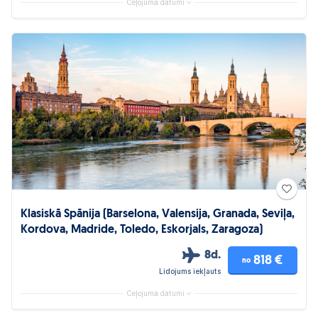
Ceļojuma datumi
Klasiskā Spānija (Barselona, Valensija, Granada, Seviļa,
Kordova, Madride, Toledo, Eskorjals, Zaragoza)
8d.
818 €
no
Lidojums iekļauts
Ceļojuma datumi