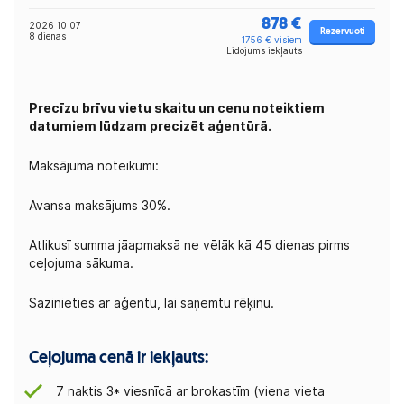
878 €
2026 10 07
Rezervuoti
8 dienas
1756 € visiem
Lidojums iekļauts
Precīzu brīvu vietu skaitu un cenu noteiktiem
datumiem lūdzam precizēt aģentūrā.
Maksājuma noteikumi:
Avansa maksājums 30%.
Atlikusī summa jāapmaksā ne vēlāk kā 45 dienas pirms
ceļojuma sākuma.
Sazinieties ar aģentu, lai saņemtu rēķinu.
Ceļojuma cenā ir iekļauts:
7 naktis 3* viesnīcā ar brokastīm (viena vieta