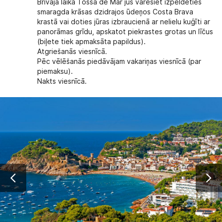
Brīvajā laikā Tossa de Mar jūs varēsiet izpeldēties
smaragda krāsas dzidrajos ūdeņos Costa Brava
krastā vai doties jūras izbraucienā ar nelielu kuģīti ar
panorāmas grīdu, apskatot piekrastes grotas un līčus
(biļete tiek apmaksāta papildus).
Atgriešanās viesnīcā.
Pēc vēlēšanās piedāvājam vakariņas viesnīcā (par
piemaksu).
Nakts viesnīcā.