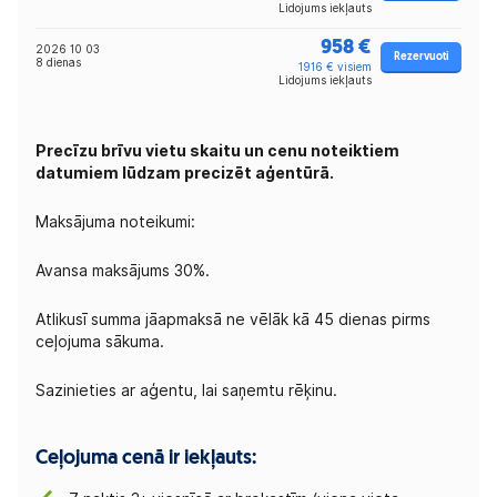
Lidojums iekļauts
958 €
2026 10 03
Rezervuoti
8 dienas
1916 € visiem
Lidojums iekļauts
Precīzu brīvu vietu skaitu un cenu noteiktiem
datumiem lūdzam precizēt aģentūrā.
Maksājuma noteikumi:
Avansa maksājums 30%.
Atlikusī summa jāapmaksā ne vēlāk kā 45 dienas pirms
ceļojuma sākuma.
Sazinieties ar aģentu, lai saņemtu rēķinu.
Ceļojuma cenā ir iekļauts: