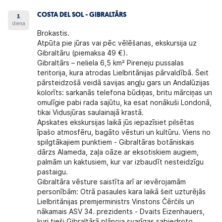
COSTA DEL SOL - GIBRALTĀRS
3.
diena
Brokastis.
Atpūta pie jūras vai pēc vēlēšanas, ekskursija uz
Gibraltāru (piemaksa 49 €).
Gibraltārs – neliela 6,5 km² Pireneju pussalas
teritorija, kura atrodas Lielbritānijas pārvaldībā. Šeit
pārsteidzošā veidā savijas angļu gars un Andalūzijas
kolorīts: sarkanās telefona būdiņas, britu mārciņas un
omulīgie pabi rada sajūtu, ka esat nonākuši Londonā,
tikai Vidusjūras saulainajā krastā.
Apskates ekskursijas laikā jūs iepazīsiet pilsētas
īpašo atmosfēru, bagāto vēsturi un kultūru. Viens no
spilgtākajiem punktiem - Gibraltāras botāniskais
dārzs Alameda, zaļa oāze ar eksotiskiem augiem,
palmām un kaktusiem, kur var izbaudīt nesteidzīgu
pastaigu.
Gibraltāra vēsture saistīta arī ar ievērojamām
personībām: Otrā pasaules kara laikā šeit uzturējās
Lielbritānijas premjerministrs Vinstons Čērčils un
nākamais ASV 34. prezidents - Dvaits Eizenhauers,
kuri tieši Gibraltārā plānoja svarīgas sabiedroto