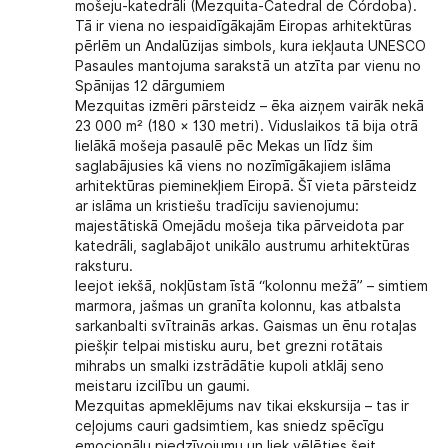
mošeju-katedrāli
(Mezquita-Catedral de Córdoba).
Tā ir viena no iespaidīgākajām Eiropas arhitektūras
pērlēm un Andalūzijas simbols, kura iekļauta UNESCO
Pasaules mantojuma sarakstā un atzīta par vienu no
Spānijas 12 dārgumiem
Mezquitas izmēri pārsteidz – ēka aizņem vairāk nekā
23 000 m² (180 × 130 metri). Viduslaikos tā bija otrā
lielākā mošeja pasaulē pēc Mekas un līdz šim
saglabājusies kā viens no nozīmīgākajiem islāma
arhitektūras pieminekļiem Eiropā. Šī vieta pārsteidz
ar islāma un kristiešu tradīciju savienojumu:
majestātiskā Omejādu mošeja tika pārveidota par
katedrāli, saglabājot unikālo austrumu arhitektūras
raksturu.
Ieejot iekšā, nokļūstam īstā “kolonnu mežā” – simtiem
marmora, jašmas un granīta kolonnu, kas atbalsta
sarkanbalti svītrainās arkas. Gaismas un ēnu rotaļas
piešķir telpai mistisku auru, bet grezni rotātais
mihrabs un smalki izstrādātie kupoli atklāj seno
meistaru izcilību un gaumi.
Mezquitas apmeklējums nav tikai ekskursija – tas ir
ceļojums cauri gadsimtiem, kas sniedz spēcīgu
emocionālu piedzīvojumu un liek vēlēties šeit