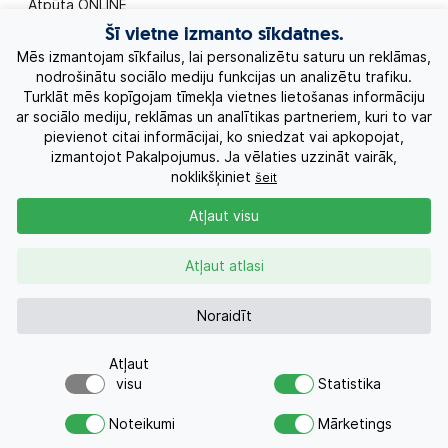
Atpūta ONLINE
Šī vietne izmanto sīkdatnes.
Ekskursiju ceļojumi
Mēs izmantojam sīkfailus, lai personalizētu saturu un reklāmas,
nodrošinātu sociālo mediju funkcijas un analizētu trafiku.
Turklāt mēs kopīgojam tīmekļa vietnes lietošanas informāciju
Eksotiskie ceļojumi
ar sociālo mediju, reklāmas un analītikas partneriem, kuri to var
pievienot citai informācijai, ko sniedzat vai apkopojat,
Labākie piedāvājumi
izmantojot Pakalpojumus. Ja vēlaties uzzināt vairāk,
noklikšķiniet
šeit
Kruīzi
Atļaut visu
Par Mums
Atļaut atlasi
Kontakti
Noraidīt
Atļaut
Pieprasījums
+371 26955551
visu
Statistika
Par šo piedāvājumu šodien
Vai meklējat ceļojumu?
interesējās 4 cilvēkiem
Noteikumi
Mārketings
Nosūtiet atvaļinājuma pieprasījumu
AZA TOURS © 2010-2026