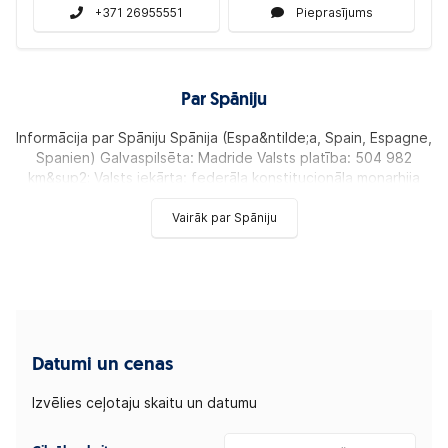
+371 26955551
Pieprasījums
Par Spāniju
Informācija par Spāniju Spānija (Espa&ntilde;a, Spain, Espagne,
Spanien) Galvaspilsēta: Madride Valsts platība: 504 982
km&sup2; Valsts iekārta: federāla konstitucionāla monarhija
Vairāk par Spāniju
Datumi un cenas
Izvēlies ceļotaju skaitu un datumu