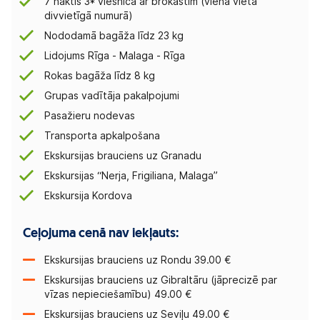
7 naktis 3* viesnīcā ar brokastīm (viena vieta
divvietīgā numurā)
Nododamā bagāža līdz 23 kg
Lidojums Rīga - Malaga - Rīga
Rokas bagāža līdz 8 kg
Grupas vadītāja pakalpojumi
Pasažieru nodevas
Transporta apkalpošana
Ekskursijas brauciens uz Granadu
Ekskursijas “Nerja, Frigiliana, Malaga”
Ekskursija Kordova
Ceļojuma cenā nav iekļauts:
Ekskursijas brauciens uz Rondu 39.00 €
Ekskursijas brauciens uz Gibraltāru (jāprecizē par
vīzas nepieciešamību) 49.00 €
Ekskursijas brauciens uz Seviļu 49.00 €