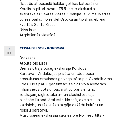
Redzēsiet pasaulē lielāko gotikas katedrāli un
Karalisko pili Alkazaru. Tālāk seko ekskursija
skaistākajās Seviļas vietās: Spānijas laukums, Marijas
Luīzes parks, Torre del Oro, kā arī tipiskais ebreju
kvartāls Santa-Krusa.
Brīvs laiks.
Atgriešanās viesnīcā.
COSTA DEL SOL - KORDOVA
7.
diena
Brokastis.
Atpūta pie jūras.
Dienas otrajā pusē,
ekskursija Kordova.
Kordova
– Andalūzijas pilsēta un tāda paša
nosaukuma provinces galvaspilsēta pie Gvadalkiviras
upes. Līdz pat X gadsimtam šeit dzīvoja apmēram
miljons iedzīvotāju, padarot to par vienu no
lielākajām, izglītotākajām un plaukstošākajām
pilsētām Eiropā. Šeit mita filozofi, dzejnieki un
valdnieki, un tās ielās staigāja dažādu kultūru un
reliģiju pārstāvji.
Mūsu gājēju ekskursija sāksies pie Romiešu tilta –