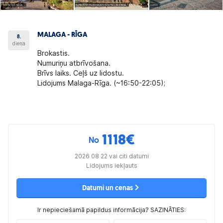
MALAGA - RĪGA
8.
diena
Brokastis.
Numuriņu atbrīvošana.
Brīvs laiks. Ceļš uz lidostu.
Lidojums Malaga-Rīga. (~16:50-22:05);
1118
€
No
2026 08 22 vai citi datumi
Lidojums iekļauts
Datumi un cenas
Ir nepieciešamā papildus informācija? SAZINĀTIES: