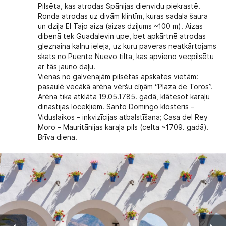
Pilsēta, kas atrodas Spānijas dienvidu piekrastē.
Ronda atrodas uz divām klintīm, kuras sadala šaura
un dziļa El Tajo aiza (aizas dziļums ~100 m). Aizas
dibenā tek Guadalevin upe, bet apkārtnē atrodas
gleznaina kalnu ieleja, uz kuru paveras neatkārtojams
skats no Puente Nuevo tilta, kas apvieno vecpilsētu
ar tās jauno daļu.
Vienas no galvenajām pilsētas apskates vietām:
pasaulē vecākā arēna vēršu cīņām “Plaza de Toros”.
Arēna tika atklāta 19.05.1785. gadā, klātesot karaļu
dinastijas locekļiem. Santo Domingo klosteris –
Viduslaikos – inkvizīcijas atbalstīšana; Casa del Rey
Moro – Mauritānijas karaļa pils (celta ~1709. gadā).
Brīva diena.