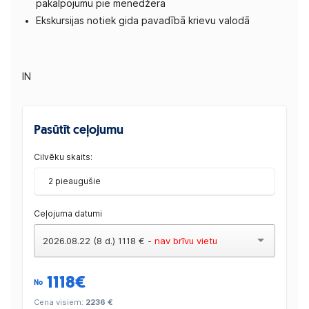
pakalpojumu pie menedžera
Ekskursijas notiek gida pavadībā krievu valodā
IN
Pasūtīt ceļojumu
Cilvēku skaits:
2 pieaugušie
Ceļojuma datumi
2026.08.22 (8 d.) 1118 € -
nav brīvu vietu
1118
€
No
Cena visiem:
2236 €