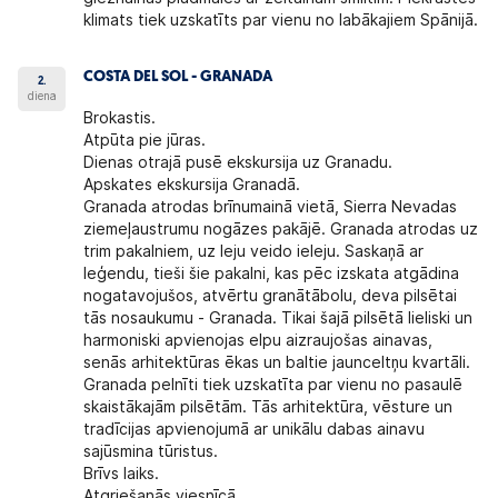
klimats tiek uzskatīts par vienu no labākajiem Spānijā.
COSTA DEL SOL - GRANADA
2.
diena
Brokastis.
Atpūta pie jūras.
Dienas otrajā pusē ekskursija uz Granadu.
Apskates ekskursija Granadā.
Granada atrodas brīnumainā vietā, Sierra Nevadas
ziemeļaustrumu nogāzes pakājē. Granada atrodas uz
trim pakalniem, uz leju veido ieleju. Saskaņā ar
leģendu, tieši šie pakalni, kas pēc izskata atgādina
nogatavojušos, atvērtu granātābolu, deva pilsētai
tās nosaukumu - Granada. Tikai šajā pilsētā lieliski un
harmoniski apvienojas elpu aizraujošas ainavas,
senās arhitektūras ēkas un baltie jaunceltņu kvartāli.
Granada pelnīti tiek uzskatīta par vienu no pasaulē
skaistākajām pilsētām. Tās arhitektūra, vēsture un
tradīcijas apvienojumā ar unikālu dabas ainavu
sajūsmina tūristus.
Brīvs laiks.
Atgriešanās viesnīcā.