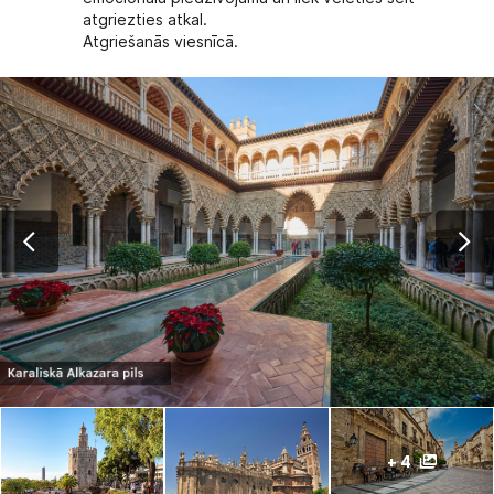
atgriezties atkal.
Atgriešanās viesnīcā.
+ 4