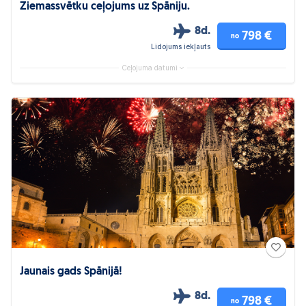
Ziemassvētku ceļojums uz Spāniju.
8d.
798 €
no
Lidojums iekļauts
Ceļojuma datumi
Jaunais gads Spānijā!
8d.
798 €
no