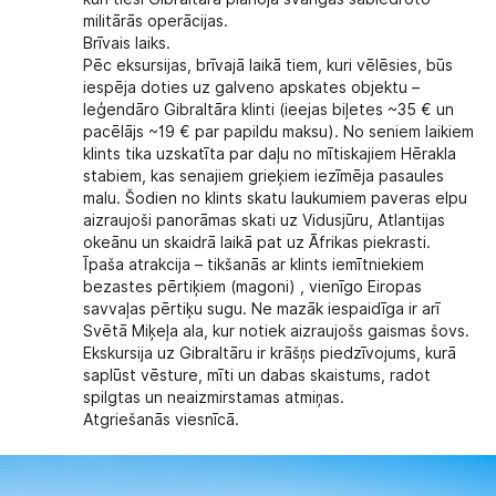
militārās operācijas.
Brīvais laiks.
Pēc eksursijas, brīvajā laikā tiem, kuri vēlēsies, būs
iespēja doties uz galveno apskates objektu –
leģendāro Gibraltāra klinti (ieejas biļetes ~35 € un
pacēlājs ~19 € par papildu maksu). No seniem laikiem
klints tika uzskatīta par daļu no mītiskajiem Hērakla
stabiem, kas senajiem grieķiem iezīmēja pasaules
malu. Šodien no klints skatu laukumiem paveras elpu
aizraujoši panorāmas skati uz Vidusjūru, Atlantijas
okeānu un skaidrā laikā pat uz Āfrikas piekrasti.
Īpaša atrakcija – tikšanās ar klints iemītniekiem
bezastes pērtiķiem (magoni) , vienīgo Eiropas
savvaļas pērtiķu sugu. Ne mazāk iespaidīga ir arī
Svētā Miķeļa ala, kur notiek aizraujošs gaismas šovs.
Ekskursija uz Gibraltāru ir krāšņs piedzīvojums, kurā
saplūst vēsture, mīti un dabas skaistums, radot
spilgtas un neaizmirstamas atmiņas.
Atgriešanās viesnīcā.