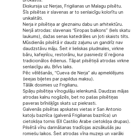
Brokastis.
Ekskursija uz Nerjas, Frigilianas un Malagu pilsētu.
Šīs pilsētas ir slavenas ar to senlaicīgu kolorītu un
unikalitāti.
Nerja ir pilsētiņa ar gleznainu dabu un arhitektūru.
Nerjā atrodas: slavenais “Eiropas balkons” (liels skatu
laukums), dažas senas katedrāles un ļoti skaists tilts.
Mūsdienās pilsētā ir daudz zaļumu un gandrīz nav
daudzstāvu māju. Šeit ir lieliskas pludmales, virkne
bāru, kafejnīcu, restorānu, kur pasniedz šī reģiona
tradicionālos ēdienus. Tāpat pilsētiņā atrodas virkne
senlaicīgu alu. Brīvs laiks.
Pēc vēlēšanās, “Cueva de Nerja” alu apmeklējums
(ieejas biļetes par papildus maksu).
Tālāk dosimies uz Frigilianu.
Spāņu pilsētiņa vīnogulāju ielenkumā. Daudzas mājas
atrodas kalnu nogāzēs, bet no pašas pilsētiņas
paveras brīnišķīgs skats uz piekrasti.
Galvenās pilsētas apskates vietas ir San Antonio
katoļu baznīca (galvenā Frigilianas baznīca) un
cietokšņa tornis (Ell Castilio Arabe cietokšņa drupas).
Pilsētā vīnu darināšanas tradīcijas aizsākušās jau
romiešu laikos. Šeit atrodas vīna muzejs un vairāki