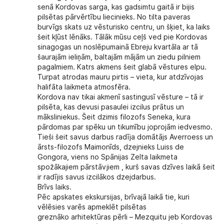
senā Kordovas sarga, kas gadsimtu gaitā ir bijis
pilsētas pārvērtību liecinieks. No tilta paveras
burvīgs skats uz vēsturisko centru, un šķiet, ka laiks
šeit kļūst lēnāks. Tālāk mūsu ceļš ved pie Kordovas
sinagogas un noslēpumainā Ebreju kvartāla ar tā
šaurajām ieliņām, baltajām mājām un ziedu pilniem
pagalmiem. Katrs akmens šeit glabā vēstures elpu.
Turpat atrodas mauru pirtis – vieta, kur atdzīvojas
halifāta laikmeta atmosfēra.
Kordova nav tikai akmenī sastingusī vēsture – tā ir
pilsēta, kas devusi pasaulei izcilus prātus un
māksliniekus. Šeit dzimis filozofs Seneka, kura
pārdomas par spēku un tikumību joprojām iedvesmo.
Tieši šeit savus darbus radīja domātājs Averroess un
ārsts-filozofs Maimonīds, dzejnieks Luiss de
Gongora, viens no Spānijas Zelta laikmeta
spožākajiem pārstāvjiem , kurš savas dzīves laikā šeit
ir radījis savus izcilākos dzejdarbus.
Brīvs laiks.
Pēc apskates ekskursijas, brīvajā laikā tie, kuri
vēlēsies varēs apmeklēt pilsētas
greznāko
arhitektūras pērli – Mezquitu jeb Kordovas