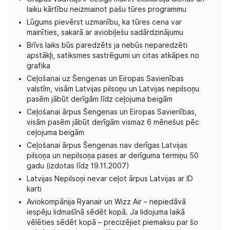
laiku kārtību neizmainot pašu tūres programmu
Lūgums pievērst uzmanību, ka tūres cena var
mainīties, sakarā ar aviobiļešu sadārdzinājumu
Brīvs laiks būs paredzēts ja nebūs neparedzēti
apstākļi, satiksmes sastrēgumi un citas atkāpes no
grafika
Ceļošanai uz Šengenas un Eiropas Savienības
valstīm, visām Latvijas pilsoņu un Latvijas nepilsoņu
pasēm jābūt derīgām līdz ceļojuma beigām
Ceļošanai ārpus Šengenas un Eiropas Savienības,
visām pasēm jābūt derīgām vismaz 6 mēnešus pēc
ceļojuma beigām
Ceļošanai ārpus Šengenas nav derīgas Latvijas
pilsoņa un nepilsoņa pases ar derīguma termiņu 50
gadu (izdotas līdz 19.11.2007)
Latvijas Nepilsoņi nevar ceļot ārpus Latvijas ar ID
karti
Aviokompānija Ryanair un Wizz Air – nepiedāvā
iespēju lidmašīnā sēdēt kopā. Ja lidojuma laikā
vēlēties sēdēt kopā – precizējiet piemaksu par šo