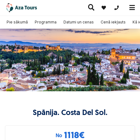
+371 269555
Pie sākumā
Programma
Datumi un cenas
Cenā iekļauts
Kā 
Ceļojumi
Ekskursiju
pa Eiropu
Karstie
Kruīzi
ceļojumi
(ar
piedāvājumi
lidmašīnu)
Spānija. Costa Del Sol.
1118
€
No