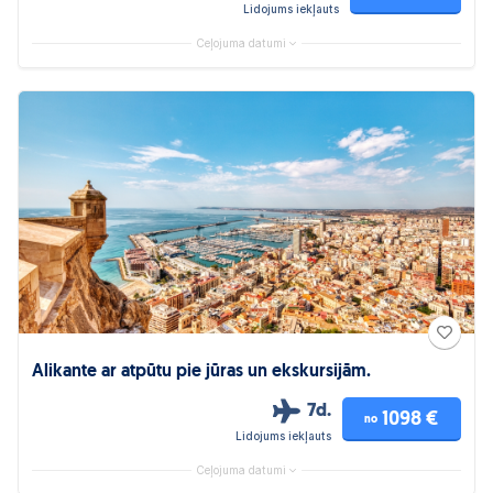
Lidojums iekļauts
Ceļojuma datumi
Alikante ar atpūtu pie jūras un ekskursijām.
7d.
1098 €
no
Lidojums iekļauts
Ceļojuma datumi