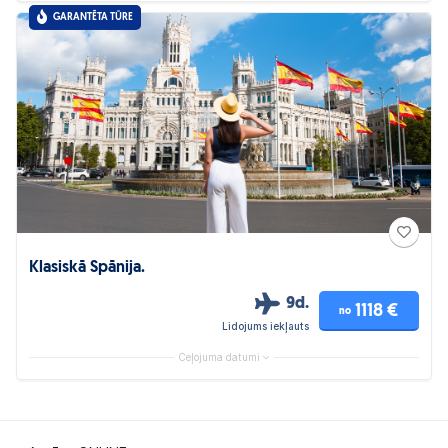
GARANTĒTA TŪRE
Klasiskā Spānija.
9d.
1118 €
no
Lidojums iekļauts
Ceļojuma datumi