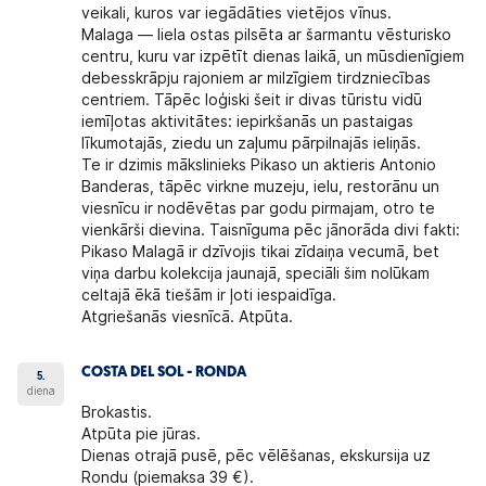
veikali, kuros var iegādāties vietējos vīnus.
Malaga — liela ostas pilsēta ar šarmantu vēsturisko
centru, kuru var izpētīt dienas laikā, un mūsdienīgiem
debesskrāpju rajoniem ar milzīgiem tirdzniecības
centriem. Tāpēc loģiski šeit ir divas tūristu vidū
iemīļotas aktivitātes: iepirkšanās un pastaigas
līkumotajās, ziedu un zaļumu pārpilnajās ieliņās.
Te ir dzimis mākslinieks Pikaso un aktieris Antonio
Banderas, tāpēc virkne muzeju, ielu, restorānu un
viesnīcu ir nodēvētas par godu pirmajam, otro te
vienkārši dievina. Taisnīguma pēc jānorāda divi fakti:
Pikaso Malagā ir dzīvojis tikai zīdaiņa vecumā, bet
viņa darbu kolekcija jaunajā, speciāli šim nolūkam
celtajā ēkā tiešām ir ļoti iespaidīga.
Atgriešanās viesnīcā. Atpūta.
COSTA DEL SOL - RONDA
5.
diena
Brokastis.
Atpūta pie jūras.
Dienas otrajā pusē, pēc vēlēšanas, ekskursija uz
Rondu (piemaksa 39 €).