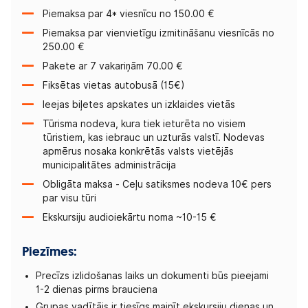
Piemaksa par 4* viesnīcu no 150.00 €
Piemaksa par vienvietīgu izmitināšanu viesnīcās no
250.00 €
Pakete ar 7 vakariņām 70.00 €
Fiksētas vietas autobusā (15€)
Ieejas biļetes apskates un izklaides vietās
Tūrisma nodeva, kura tiek ieturēta no visiem
tūristiem, kas iebrauc un uzturās valstī. Nodevas
apmērus nosaka konkrētās valsts vietējās
municipalitātes administrācija
Obligāta maksa - Ceļu satiksmes nodeva 10€ pers
par visu tūri
Ekskursiju audioiekārtu noma ~10-15 €
Piezīmes:
Precīzs izlidošanas laiks un dokumenti būs pieejami
1-2 dienas pirms brauciena
Grupas vadītājs ir tiesīgs mainīt ekskursiju dienas un