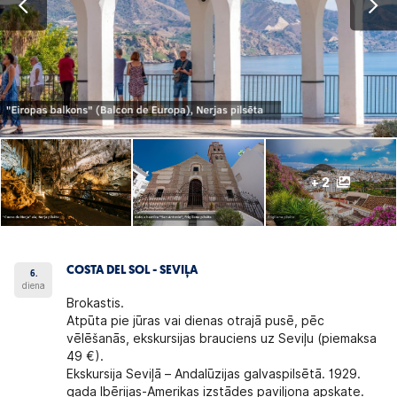
+ 2
COSTA DEL SOL - SEVIĻA
6.
diena
Brokastis.
Atpūta pie jūras vai dienas otrajā pusē, pēc
vēlēšanās, ekskursijas brauciens uz Seviļu (piemaksa
49 €).
Ekskursija Seviļā – Andalūzijas galvaspilsētā. 1929.
gada Ibērijas-Amerikas izstādes paviljona apskate.