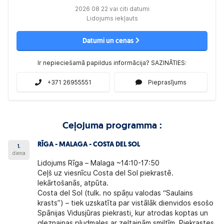
2026 08 22 vai citi datumi
Lidojums iekļauts
Datumi un cenas
Ir nepieciešamā papildus informācija? SAZINĀTIES:
+371 26955551
Pieprasījums
Ceļojuma programma :
RĪGA - MALAGA - COSTA DEL SOL
1.
diena
Lidojums Rīga – Malaga ~14:10-17:50
Ceļš uz viesnīcu Costa del Sol piekrastē.
Iekārtošanās, atpūta.
Costa del Sol (tulk. no spāņu valodas “Saulains
krasts”) – tiek uzskatīta par vistālāk dienvidos esošo
Spānijas Vidusjūras piekrasti, kur atrodas koptas un
gleznainas pludmales ar zeltainām smiltīm. Piekrastes