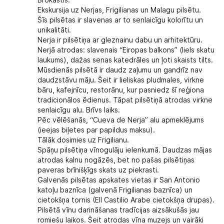
Brokastis.
Ekskursija uz Nerjas, Frigilianas un Malagu pilsētu.
Šīs pilsētas ir slavenas ar to senlaicīgu kolorītu un
unikalitāti.
Nerja ir pilsētiņa ar gleznainu dabu un arhitektūru.
Nerjā atrodas: slavenais “Eiropas balkons” (liels skatu
laukums), dažas senas katedrāles un ļoti skaists tilts.
Mūsdienās pilsētā ir daudz zaļumu un gandrīz nav
daudzstāvu māju. Šeit ir lieliskas pludmales, virkne
bāru, kafejnīcu, restorānu, kur pasniedz šī reģiona
tradicionālos ēdienus. Tāpat pilsētiņā atrodas virkne
senlaicīgu alu. Brīvs laiks.
Pēc vēlēšanās, “Cueva de Nerja” alu apmeklējums
(ieejas biļetes par papildus maksu).
Tālāk dosimies uz Frigilianu.
Spāņu pilsētiņa vīnogulāju ielenkumā. Daudzas mājas
atrodas kalnu nogāzēs, bet no pašas pilsētiņas
paveras brīnišķīgs skats uz piekrasti.
Galvenās pilsētas apskates vietas ir San Antonio
katoļu baznīca (galvenā Frigilianas baznīca) un
cietokšņa tornis (Ell Castilio Arabe cietokšņa drupas).
Pilsētā vīnu darināšanas tradīcijas aizsākušās jau
romiešu laikos. Šeit atrodas vīna muzejs un vairāki