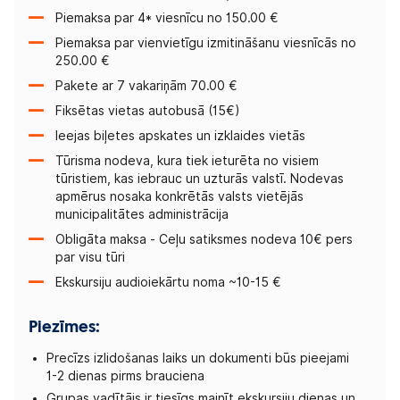
Piemaksa par 4* viesnīcu no 150.00 €
Piemaksa par vienvietīgu izmitināšanu viesnīcās no
250.00 €
Pakete ar 7 vakariņām 70.00 €
Fiksētas vietas autobusā (15€)
Ieejas biļetes apskates un izklaides vietās
Tūrisma nodeva, kura tiek ieturēta no visiem
tūristiem, kas iebrauc un uzturās valstī. Nodevas
apmērus nosaka konkrētās valsts vietējās
municipalitātes administrācija
Obligāta maksa - Ceļu satiksmes nodeva 10€ pers
par visu tūri
Ekskursiju audioiekārtu noma ~10-15 €
Piezīmes:
Precīzs izlidošanas laiks un dokumenti būs pieejami
1-2 dienas pirms brauciena
Grupas vadītājs ir tiesīgs mainīt ekskursiju dienas un