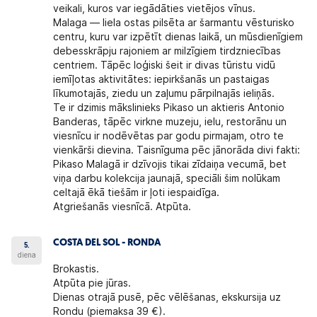
veikali, kuros var iegādāties vietējos vīnus.
Malaga — liela ostas pilsēta ar šarmantu vēsturisko
centru, kuru var izpētīt dienas laikā, un mūsdienīgiem
debesskrāpju rajoniem ar milzīgiem tirdzniecības
centriem. Tāpēc loģiski šeit ir divas tūristu vidū
iemīļotas aktivitātes: iepirkšanās un pastaigas
līkumotajās, ziedu un zaļumu pārpilnajās ieliņās.
Te ir dzimis mākslinieks Pikaso un aktieris Antonio
Banderas, tāpēc virkne muzeju, ielu, restorānu un
viesnīcu ir nodēvētas par godu pirmajam, otro te
vienkārši dievina. Taisnīguma pēc jānorāda divi fakti:
Pikaso Malagā ir dzīvojis tikai zīdaiņa vecumā, bet
viņa darbu kolekcija jaunajā, speciāli šim nolūkam
celtajā ēkā tiešām ir ļoti iespaidīga.
Atgriešanās viesnīcā. Atpūta.
COSTA DEL SOL - RONDA
5.
diena
Brokastis.
Atpūta pie jūras.
Dienas otrajā pusē, pēc vēlēšanas, ekskursija uz
Rondu (piemaksa 39 €).