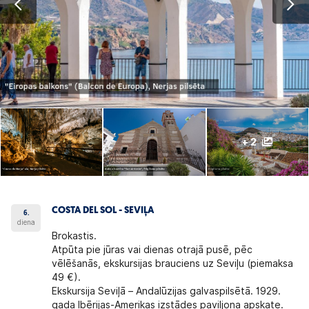
+ 2
COSTA DEL SOL - SEVIĻA
6.
diena
Brokastis.
Atpūta pie jūras vai dienas otrajā pusē, pēc
vēlēšanās, ekskursijas brauciens uz Seviļu (piemaksa
49 €).
Ekskursija Seviļā – Andalūzijas galvaspilsētā. 1929.
gada Ibērijas-Amerikas izstādes paviljona apskate.