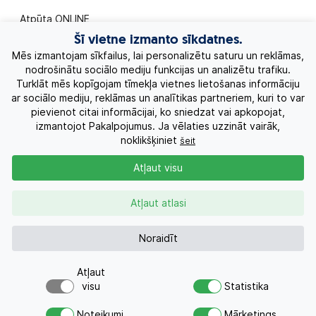
Atpūta ONLINE
Šī vietne izmanto sīkdatnes.
Ekskursiju ceļojumi
Mēs izmantojam sīkfailus, lai personalizētu saturu un reklāmas,
nodrošinātu sociālo mediju funkcijas un analizētu trafiku.
Turklāt mēs kopīgojam tīmekļa vietnes lietošanas informāciju
Eksotiskie ceļojumi
ar sociālo mediju, reklāmas un analītikas partneriem, kuri to var
pievienot citai informācijai, ko sniedzat vai apkopojat,
Labākie piedāvājumi
izmantojot Pakalpojumus. Ja vēlaties uzzināt vairāk,
noklikšķiniet
šeit
Kruīzi
Atļaut visu
Par Mums
Atļaut atlasi
Kontakti
Noraidīt
Atļaut
Pieprasījums
+371 26955551
visu
Statistika
Par šo piedāvājumu šodien
Vai meklējat ceļojumu?
interesējās 6 cilvēkiem
Noteikumi
Mārketings