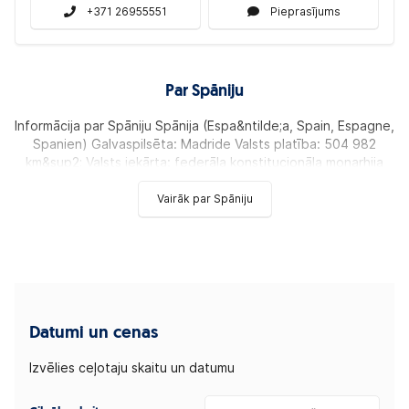
+371 26955551
Pieprasījums
Par Spāniju
Informācija par Spāniju Spānija (Espa&ntilde;a, Spain, Espagne,
Spanien) Galvaspilsēta: Madride Valsts platība: 504 982
km&sup2; Valsts iekārta: federāla konstitucionāla monarhija
Vairāk par Spāniju
Datumi un cenas
Izvēlies ceļotaju skaitu un datumu