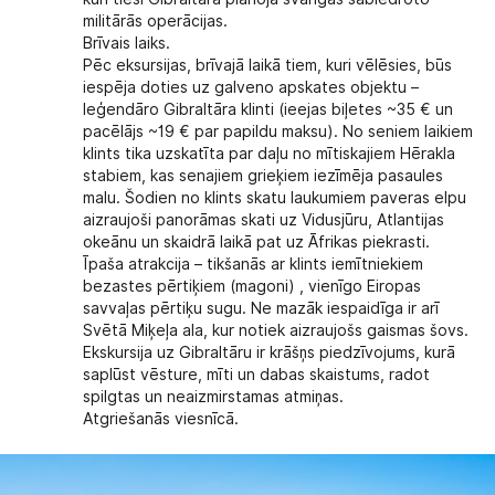
militārās operācijas.
Brīvais laiks.
Pēc eksursijas, brīvajā laikā tiem, kuri vēlēsies, būs
iespēja doties uz galveno apskates objektu –
leģendāro Gibraltāra klinti (ieejas biļetes ~35 € un
pacēlājs ~19 € par papildu maksu). No seniem laikiem
klints tika uzskatīta par daļu no mītiskajiem Hērakla
stabiem, kas senajiem grieķiem iezīmēja pasaules
malu. Šodien no klints skatu laukumiem paveras elpu
aizraujoši panorāmas skati uz Vidusjūru, Atlantijas
okeānu un skaidrā laikā pat uz Āfrikas piekrasti.
Īpaša atrakcija – tikšanās ar klints iemītniekiem
bezastes pērtiķiem (magoni) , vienīgo Eiropas
savvaļas pērtiķu sugu. Ne mazāk iespaidīga ir arī
Svētā Miķeļa ala, kur notiek aizraujošs gaismas šovs.
Ekskursija uz Gibraltāru ir krāšņs piedzīvojums, kurā
saplūst vēsture, mīti un dabas skaistums, radot
spilgtas un neaizmirstamas atmiņas.
Atgriešanās viesnīcā.