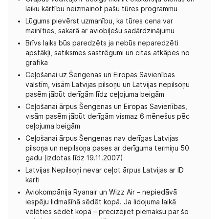
laiku kārtību neizmainot pašu tūres programmu
Lūgums pievērst uzmanību, ka tūres cena var
mainīties, sakarā ar aviobiļešu sadārdzinājumu
Brīvs laiks būs paredzēts ja nebūs neparedzēti
apstākļi, satiksmes sastrēgumi un citas atkāpes no
grafika
Ceļošanai uz Šengenas un Eiropas Savienības
valstīm, visām Latvijas pilsoņu un Latvijas nepilsoņu
pasēm jābūt derīgām līdz ceļojuma beigām
Ceļošanai ārpus Šengenas un Eiropas Savienības,
visām pasēm jābūt derīgām vismaz 6 mēnešus pēc
ceļojuma beigām
Ceļošanai ārpus Šengenas nav derīgas Latvijas
pilsoņa un nepilsoņa pases ar derīguma termiņu 50
gadu (izdotas līdz 19.11.2007)
Latvijas Nepilsoņi nevar ceļot ārpus Latvijas ar ID
karti
Aviokompānija Ryanair un Wizz Air – nepiedāvā
iespēju lidmašīnā sēdēt kopā. Ja lidojuma laikā
vēlēties sēdēt kopā – precizējiet piemaksu par šo