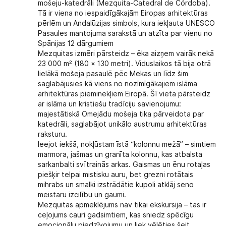
mošeju-katedrāli
(Mezquita-Catedral de Córdoba).
Tā ir viena no iespaidīgākajām Eiropas arhitektūras
pērlēm un Andalūzijas simbols, kura iekļauta UNESCO
Pasaules mantojuma sarakstā un atzīta par vienu no
Spānijas 12 dārgumiem
Mezquitas izmēri pārsteidz – ēka aizņem vairāk nekā
23 000 m² (180 × 130 metri). Viduslaikos tā bija otrā
lielākā mošeja pasaulē pēc Mekas un līdz šim
saglabājusies kā viens no nozīmīgākajiem islāma
arhitektūras pieminekļiem Eiropā. Šī vieta pārsteidz
ar islāma un kristiešu tradīciju savienojumu:
majestātiskā Omejādu mošeja tika pārveidota par
katedrāli, saglabājot unikālo austrumu arhitektūras
raksturu.
Ieejot iekšā, nokļūstam īstā “kolonnu mežā” – simtiem
marmora, jašmas un granīta kolonnu, kas atbalsta
sarkanbalti svītrainās arkas. Gaismas un ēnu rotaļas
piešķir telpai mistisku auru, bet grezni rotātais
mihrabs un smalki izstrādātie kupoli atklāj seno
meistaru izcilību un gaumi.
Mezquitas apmeklējums nav tikai ekskursija – tas ir
ceļojums cauri gadsimtiem, kas sniedz spēcīgu
emocionālu piedzīvojumu un liek vēlēties šeit