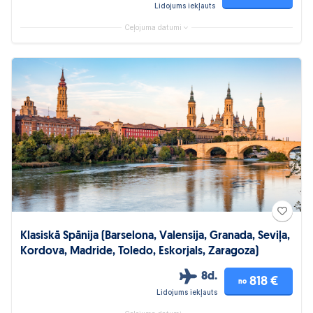
Lidojums iekļauts
Ceļojuma datumi
Klasiskā Spānija (Barselona, Valensija, Granada, Seviļa,
Kordova, Madride, Toledo, Eskorjals, Zaragoza)
8d.
818 €
no
Lidojums iekļauts