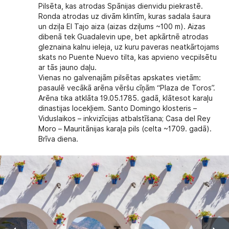
Pilsēta, kas atrodas Spānijas dienvidu piekrastē.
Ronda atrodas uz divām klintīm, kuras sadala šaura
un dziļa El Tajo aiza (aizas dziļums ~100 m). Aizas
dibenā tek Guadalevin upe, bet apkārtnē atrodas
gleznaina kalnu ieleja, uz kuru paveras neatkārtojams
skats no Puente Nuevo tilta, kas apvieno vecpilsētu
ar tās jauno daļu.
Vienas no galvenajām pilsētas apskates vietām:
pasaulē vecākā arēna vēršu cīņām “Plaza de Toros”.
Arēna tika atklāta 19.05.1785. gadā, klātesot karaļu
dinastijas locekļiem. Santo Domingo klosteris –
Viduslaikos – inkvizīcijas atbalstīšana; Casa del Rey
Moro – Mauritānijas karaļa pils (celta ~1709. gadā).
Brīva diena.