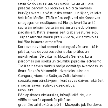
senā Kordovas sarga, kas gadsimtu gaitā ir bijis
pilsētas pārvērtību liecinieks. No tilta paveras
burvīgs skats uz vēsturisko centru, un šķiet, ka laiks
šeit kļūst lēnāks. Tālāk mūsu ceļš ved pie Kordovas
sinagogas un noslēpumainā Ebreju kvartāla ar tā
šaurajām ieliņām, baltajām mājām un ziedu pilniem
pagalmiem. Katrs akmens šeit glabā vēstures elpu.
Turpat atrodas mauru pirtis – vieta, kur atdzīvojas
halifāta laikmeta atmosfēra.
Kordova nav tikai akmenī sastingusī vēsture – tā ir
pilsēta, kas devusi pasaulei izcilus prātus un
māksliniekus. Šeit dzimis filozofs Seneka, kura
pārdomas par spēku un tikumību joprojām iedvesmo.
Tieši šeit savus darbus radīja domātājs Averroess un
ārsts-filozofs Maimonīds, dzejnieks Luiss de
Gongora, viens no Spānijas Zelta laikmeta
spožākajiem pārstāvjiem , kurš savas dzīves laikā šeit
ir radījis savus izcilākos dzejdarbus.
Brīvs laiks.
Pēc apskates ekskursijas, brīvajā laikā tie, kuri
vēlēsies varēs apmeklēt pilsētas
greznāko
arhitektūras pērli – Mezquitu jeb Kordovas