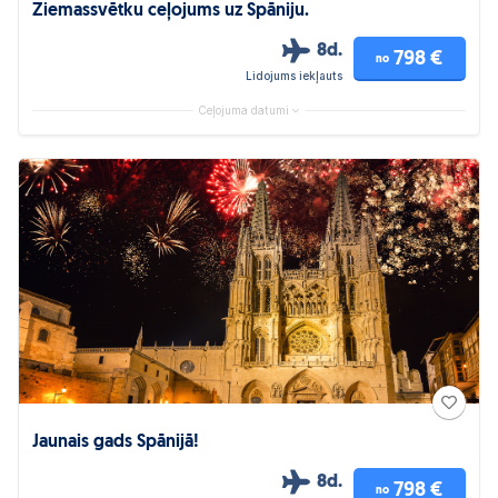
Ziemassvētku ceļojums uz Spāniju.
8d.
798 €
no
Lidojums iekļauts
Ceļojuma datumi
Jaunais gads Spānijā!
8d.
798 €
no