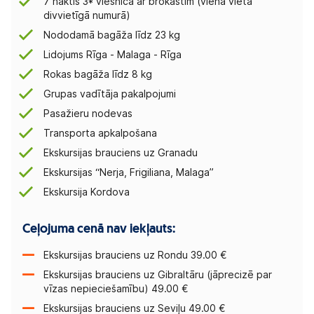
7 naktis 3* viesnīcā ar brokastīm (viena vieta
divvietīgā numurā)
Nododamā bagāža līdz 23 kg
Lidojums Rīga - Malaga - Rīga
Rokas bagāža līdz 8 kg
Grupas vadītāja pakalpojumi
Pasažieru nodevas
Transporta apkalpošana
Ekskursijas brauciens uz Granadu
Ekskursijas “Nerja, Frigiliana, Malaga”
Ekskursija Kordova
Ceļojuma cenā nav iekļauts:
Ekskursijas brauciens uz Rondu 39.00 €
Ekskursijas brauciens uz Gibraltāru (jāprecizē par
vīzas nepieciešamību) 49.00 €
Ekskursijas brauciens uz Seviļu 49.00 €