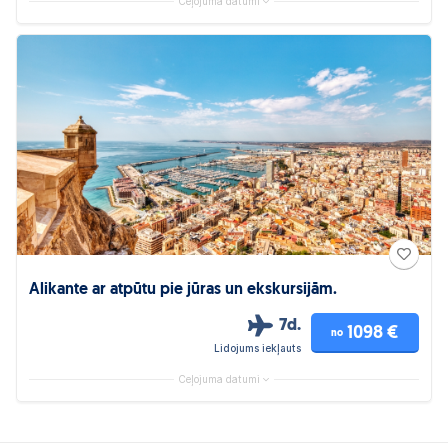
Ceļojuma datumi
Alikante ar atpūtu pie jūras un ekskursijām.
7d.
1098 €
no
Lidojums iekļauts
Ceļojuma datumi