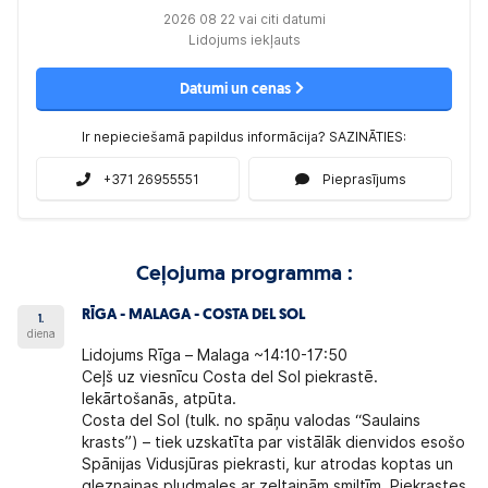
2026 08 22 vai citi datumi
Lidojums iekļauts
Datumi un cenas
Ir nepieciešamā papildus informācija? SAZINĀTIES:
+371 26955551
Pieprasījums
Ceļojuma programma :
RĪGA - MALAGA - COSTA DEL SOL
1.
diena
Lidojums Rīga – Malaga ~14:10-17:50
Ceļš uz viesnīcu Costa del Sol piekrastē.
Iekārtošanās, atpūta.
Costa del Sol (tulk. no spāņu valodas “Saulains
krasts”) – tiek uzskatīta par vistālāk dienvidos esošo
Spānijas Vidusjūras piekrasti, kur atrodas koptas un
gleznainas pludmales ar zeltainām smiltīm. Piekrastes