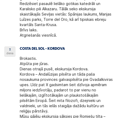
Redzēsiet pasaulē lielāko gotikas katedrāli un
Karalisko pili Alkazaru. Tālāk seko ekskursija
skaistākajās Seviļas vietās: Spānijas laukums, Marijas
Luīzes parks, Torre del Oro, kā arī tipiskais ebreju
kvartāls Santa-Krusa.
Brīvs laiks.
Atgriešanās viesnīcā.
COSTA DEL SOL - KORDOVA
7.
diena
Brokastis.
Atpūta pie jūras.
Dienas otrajā pusē,
ekskursija Kordova.
Kordova
– Andalūzijas pilsēta un tāda paša
nosaukuma provinces galvaspilsēta pie Gvadalkiviras
upes. Līdz pat X gadsimtam šeit dzīvoja apmēram
miljons iedzīvotāju, padarot to par vienu no
lielākajām, izglītotākajām un plaukstošākajām
pilsētām Eiropā. Šeit mita filozofi, dzejnieki un
valdnieki, un tās ielās staigāja dažādu kultūru un
reliģiju pārstāvji.
Mūsu gājēju ekskursija sāksies pie Romiešu tilta –