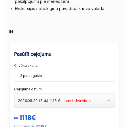
pakalpojumu pie menedžera
Ekskursijas notiek gida pavadībā krievu valodā
IN
Pasūtīt ceļojumu
Cilvēku skaits:
2 pieaugušie
Ceļojuma datumi
2026.08.22 (8 d.) 1118 € -
nav brīvu vietu
1118
€
No
Cena visiem:
2236 €