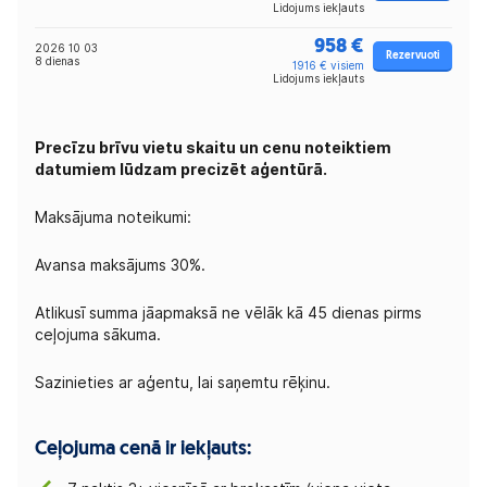
Lidojums iekļauts
958 €
2026 10 03
Rezervuoti
8 dienas
1916 € visiem
Lidojums iekļauts
Precīzu brīvu vietu skaitu un cenu noteiktiem
datumiem lūdzam precizēt aģentūrā.
Maksājuma noteikumi:
Avansa maksājums 30%.
Atlikusī summa jāapmaksā ne vēlāk kā 45 dienas pirms
ceļojuma sākuma.
Sazinieties ar aģentu, lai saņemtu rēķinu.
Ceļojuma cenā ir iekļauts: