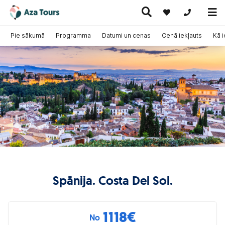
+371 269555
Pie sākumā
Programma
Datumi un cenas
Cenā iekļauts
Kā 
Ceļojumi
Ekskursiju
pa Eiropu
Karstie
Kruīzi
ceļojumi
(ar
piedāvājumi
lidmašīnu)
Spānija. Costa Del Sol.
1118
€
No