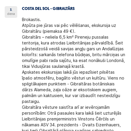
COSTA DEL SOL - GIBRALTĀRS
3.
diena
Brokastis.
Atpūta pie jūras vai pēc vēlēšanas, ekskursija uz
Gibraltāru (piemaksa 49 €).
Gibraltārs – neliela 6,5 km² Pireneju pussalas
teritorija, kura atrodas Lielbritānijas pārvaldībā. Šeit
pārsteidzošā veidā savijas angļu gars un Andalūzijas
kolorīts: sarkanās telefona būdiņas, britu mārciņas un
omulīgie pabi rada sajūtu, ka esat nonākuši Londonā,
tikai Vidusjūras saulainajā krastā.
Apskates ekskursijas laikā jūs iepazīsiet pilsētas
īpašo atmosfēru, bagāto vēsturi un kultūru. Viens no
spilgtākajiem punktiem - Gibraltāras botāniskais
dārzs Alameda, zaļa oāze ar eksotiskiem augiem,
palmām un kaktusiem, kur var izbaudīt nesteidzīgu
pastaigu.
Gibraltāra vēsture saistīta arī ar ievērojamām
personībām: Otrā pasaules kara laikā šeit uzturējās
Lielbritānijas premjerministrs Vinstons Čērčils un
nākamais ASV 34. prezidents - Dvaits Eizenhauers,
kuri tieši Gibraltārā plānoja svarīgas sabiedroto