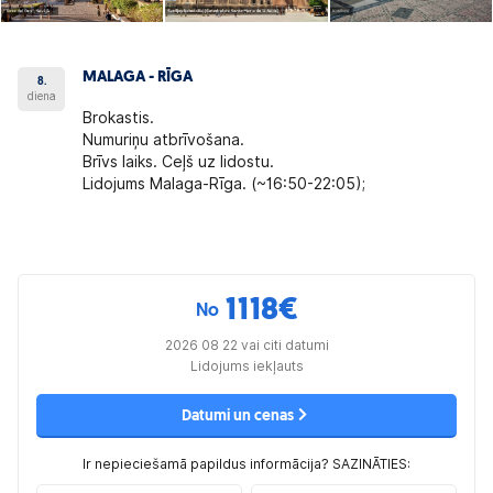
MALAGA - RĪGA
8.
diena
Brokastis.
Numuriņu atbrīvošana.
Brīvs laiks. Ceļš uz lidostu.
Lidojums Malaga-Rīga. (~16:50-22:05);
1118
€
No
2026 08 22 vai citi datumi
Lidojums iekļauts
Datumi un cenas
Ir nepieciešamā papildus informācija? SAZINĀTIES: