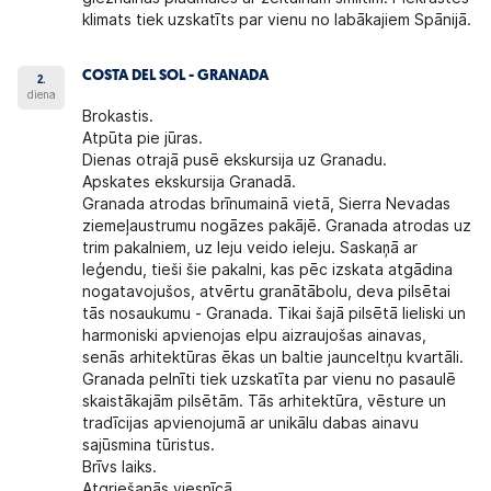
klimats tiek uzskatīts par vienu no labākajiem Spānijā.
COSTA DEL SOL - GRANADA
2.
diena
Brokastis.
Atpūta pie jūras.
Dienas otrajā pusē ekskursija uz Granadu.
Apskates ekskursija Granadā.
Granada atrodas brīnumainā vietā, Sierra Nevadas
ziemeļaustrumu nogāzes pakājē. Granada atrodas uz
trim pakalniem, uz leju veido ieleju. Saskaņā ar
leģendu, tieši šie pakalni, kas pēc izskata atgādina
nogatavojušos, atvērtu granātābolu, deva pilsētai
tās nosaukumu - Granada. Tikai šajā pilsētā lieliski un
harmoniski apvienojas elpu aizraujošas ainavas,
senās arhitektūras ēkas un baltie jaunceltņu kvartāli.
Granada pelnīti tiek uzskatīta par vienu no pasaulē
skaistākajām pilsētām. Tās arhitektūra, vēsture un
tradīcijas apvienojumā ar unikālu dabas ainavu
sajūsmina tūristus.
Brīvs laiks.
Atgriešanās viesnīcā.