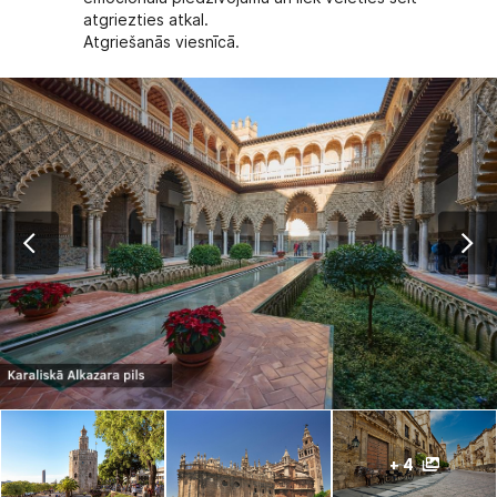
atgriezties atkal.
Atgriešanās viesnīcā.
+ 4