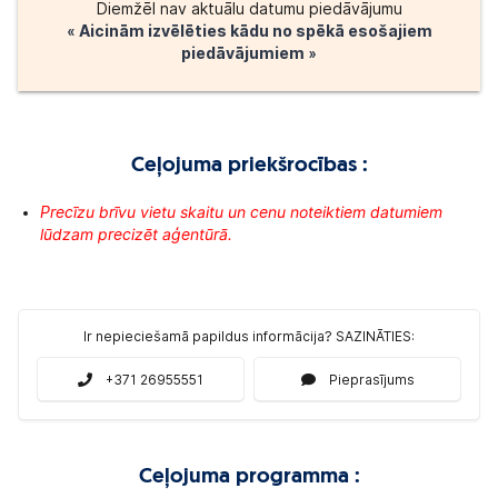
Diemžēl nav aktuālu datumu piedāvājumu
« Aicinām izvēlēties kādu no spēkā esošajiem
piedāvājumiem »
Ceļojuma priekšrocības :
Precīzu brīvu vietu skaitu un cenu noteiktiem datumiem
lūdzam precizēt aģentūrā.
Ir nepieciešamā papildus informācija? SAZINĀTIES:
+371 26955551
Pieprasījums
Ceļojuma programma :