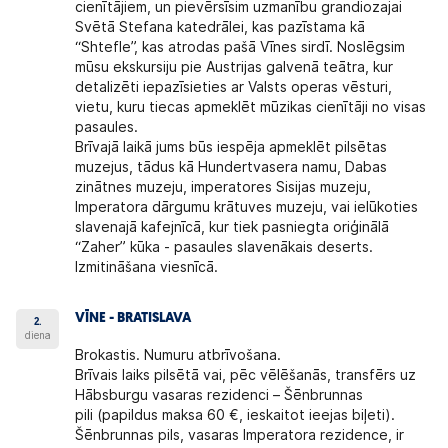
cienītājiem, un pievērsīsim uzmanību grandiozajai
Svētā Stefana katedrālei, kas pazīstama kā
“Shtefle”, kas atrodas pašā Vīnes sirdī. Noslēgsim
mūsu ekskursiju pie Austrijas galvenā teātra, kur
detalizēti iepazīsieties ar Valsts operas vēsturi,
vietu, kuru tiecas apmeklēt mūzikas cienītāji no visas
pasaules.
Brīvajā laikā jums būs iespēja apmeklēt pilsētas
muzejus, tādus kā Hundertvasera namu, Dabas
zinātnes muzeju, imperatores Sisijas muzeju,
Imperatora dārgumu krātuves muzeju, vai ielūkoties
slavenajā kafejnīcā, kur tiek pasniegta oriģinālā
“Zaher” kūka - pasaules slavenākais deserts.
Izmitināšana viesnīcā.
VĪNE - BRATISLAVA
2.
diena
Brokastis. Numuru atbrīvošana.
Brīvais laiks pilsētā vai, pēc vēlēšanās, transfērs uz
Hābsburgu vasaras rezidenci – Šēnbrunnas
pili (papildus maksa 60 €, ieskaitot ieejas biļeti).
Šēnbrunnas pils, vasaras Imperatora rezidence, ir