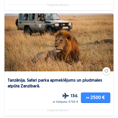
Ceļojuma datumi
Tanzānija. Safari parka apmeklējums un pludmales
atpūta Zanzibarā.
13d.
2500 €
no
ar lidojumu 3700 €
Ceļojuma datumi