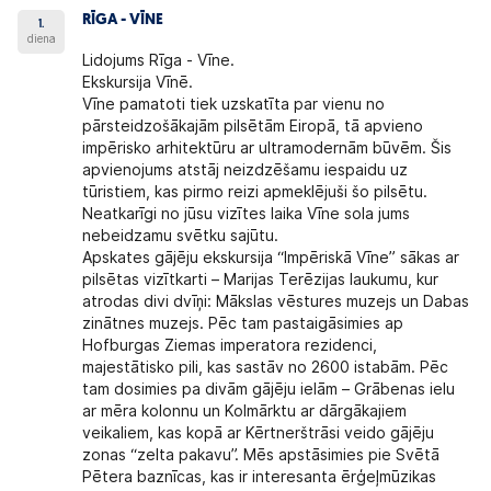
RĪGA - VĪNE
1.
diena
Lidojums Rīga - Vīne.
Ekskursija Vīnē.
Vīne pamatoti tiek uzskatīta par vienu no
pārsteidzošākajām pilsētām Eiropā, tā apvieno
impērisko arhitektūru ar ultramodernām būvēm. Šis
apvienojums atstāj neizdzēšamu iespaidu uz
tūristiem, kas pirmo reizi apmeklējuši šo pilsētu.
Neatkarīgi no jūsu vizītes laika Vīne sola jums
nebeidzamu svētku sajūtu.
Apskates gājēju ekskursija “Impēriskā Vīne” sākas ar
pilsētas vizītkarti – Marijas Terēzijas laukumu, kur
atrodas divi dvīņi: Mākslas vēstures muzejs un Dabas
zinātnes muzejs. Pēc tam pastaigāsimies ap
Hofburgas Ziemas imperatora rezidenci,
majestātisko pili, kas sastāv no 2600 istabām. Pēc
tam dosimies pa divām gājēju ielām – Grābenas ielu
ar mēra kolonnu un Kolmārktu ar dārgākajiem
veikaliem, kas kopā ar Kērtnerštrāsi veido gājēju
zonas “zelta pakavu”. Mēs apstāsimies pie Svētā
Pētera baznīcas, kas ir interesanta ērģeļmūzikas