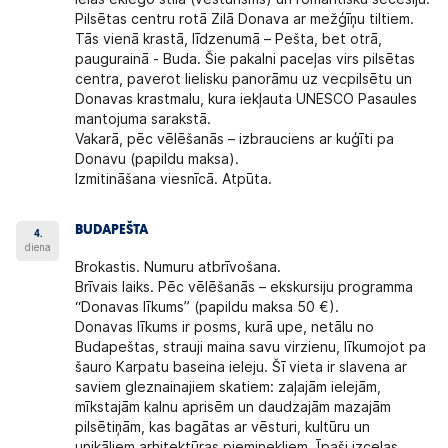
Pilsētas centru rotā Zilā Donava ar mežģīņu tiltiem.
Tās vienā krastā, līdzenumā – Pešta, bet otrā,
paugurainā - Buda. Šie pakalni paceļas virs pilsētas
centra, paverot lielisku panorāmu uz vecpilsētu un
Donavas krastmalu, kura iekļauta UNESCO Pasaules
mantojuma sarakstā.
Vakarā, pēc vēlēšanās – izbrauciens ar kuģīti pa
Donavu (papildu maksa).
Izmitināšana viesnīcā. Atpūta.
BUDAPEŠTA
4.
diena
Brokastis. Numuru atbrīvošana.
Brīvais laiks. Pēc vēlēšanās – ekskursiju programma
“Donavas līkums” (papildu maksa 50 €).
Donavas līkums ir posms, kurā upe, netālu no
Budapeštas, strauji maina savu virzienu, līkumojot pa
šauro Karpatu baseina ieleju. Šī vieta ir slavena ar
saviem gleznainajiem skatiem: zaļajām ielejām,
mīkstajām kalnu aprisēm un daudzajām mazajām
pilsētiņām, kas bagātas ar vēsturi, kultūru un
unikāliem arhitektūras pieminekļiem. Īpaši izceļas