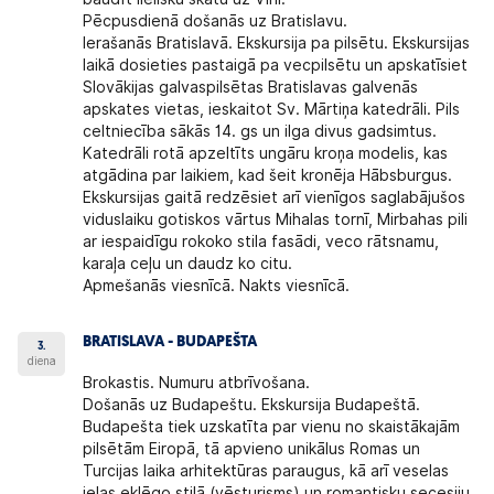
Pēcpusdienā došanās uz Bratislavu.
Ierašanās Bratislavā. Ekskursija pa pilsētu. Ekskursijas
laikā dosieties pastaigā pa vecpilsētu un apskatīsiet
Slovākijas galvaspilsētas Bratislavas galvenās
apskates vietas, ieskaitot Sv. Mārtiņa katedrāli. Pils
celtniecība sākās 14. gs un ilga divus gadsimtus.
Katedrāli rotā apzeltīts ungāru kroņa modelis, kas
atgādina par laikiem, kad šeit kronēja Hābsburgus.
Ekskursijas gaitā redzēsiet arī vienīgos saglabājušos
viduslaiku gotiskos vārtus Mihalas tornī, Mirbahas pili
ar iespaidīgu rokoko stila fasādi, veco rātsnamu,
karaļa ceļu un daudz ko citu.
Apmešanās viesnīcā. Nakts viesnīcā.
BRATISLAVA - BUDAPEŠTA
3.
diena
Brokastis. Numuru atbrīvošana.
Došanās uz Budapeštu. Ekskursija Budapeštā.
Budapešta tiek uzskatīta par vienu no skaistākajām
pilsētām Eiropā, tā apvieno unikālus Romas un
Turcijas laika arhitektūras paraugus, kā arī veselas
ielas eklēgo stilā (vēsturisms) un romantisku secesiju.