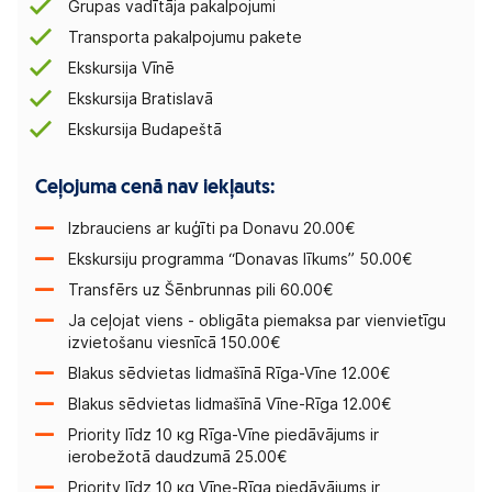
Grupas vadītāja pakalpojumi
Transporta pakalpojumu pakete
Ekskursija Vīnē
Ekskursija Bratislavā
Ekskursija Budapeštā
Ceļojuma cenā nav iekļauts:
Izbrauciens ar kuģīti pa Donavu 20.00€
Ekskursiju programma “Donavas līkums” 50.00€
Transfērs uz Šēnbrunnas pili 60.00€
Ja ceļojat viens - obligāta piemaksa par vienvietīgu
izvietošanu viesnīcā 150.00€
Blakus sēdvietas lidmašīnā Rīga-Vīne 12.00€
Blakus sēdvietas lidmašīnā Vīne-Rīga 12.00€
Priority līdz 10 кg Rīga-Vīne piedāvājums ir
ierobežotā daudzumā 25.00€
Priority līdz 10 кg Vīne-Rīga piedāvājums ir