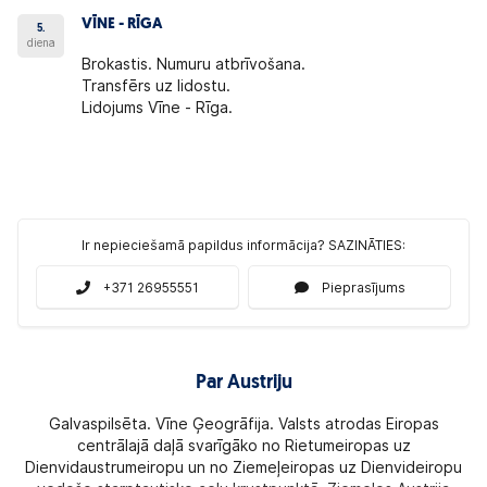
VĪNE - RĪGA
5.
diena
Brokastis. Numuru atbrīvošana.
Transfērs uz lidostu.
Lidojums Vīne - Rīga.
Ir nepieciešamā papildus informācija? SAZINĀTIES:
+371 26955551
Pieprasījums
Par Austriju
Galvaspilsēta. Vīne Ģeogrāfija. Valsts atrodas Eiropas
centrālajā daļā svarīgāko no Rietumeiropas uz
Dienvidaustrumeiropu un no Ziemeļeiropas uz Dienvideiropu