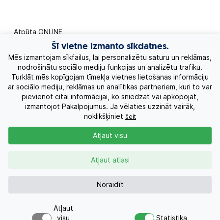
Atpūta ONLINE
Šī vietne izmanto sīkdatnes.
Ekskursiju ceļojumi
Mēs izmantojam sīkfailus, lai personalizētu saturu un reklāmas,
nodrošinātu sociālo mediju funkcijas un analizētu trafiku.
Turklāt mēs kopīgojam tīmekļa vietnes lietošanas informāciju
Eksotiskie ceļojumi
ar sociālo mediju, reklāmas un analītikas partneriem, kuri to var
pievienot citai informācijai, ko sniedzat vai apkopojat,
Labākie piedāvājumi
izmantojot Pakalpojumus. Ja vēlaties uzzināt vairāk,
noklikšķiniet
šeit
Kruīzi
Atļaut visu
Par Mums
Atļaut atlasi
Kontakti
Noraidīt
Atļaut
Pieprasījums
+371 26955551
visu
Statistika