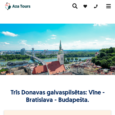
+371 269555
Ceļojumi
Ekskursiju
pa Eiropu
Karstie
Kruīzi
ceļojumi
(ar
piedāvājumi
lidmašīnu)
Trīs Donavas galvaspilsētas: Vīne -
Bratislava - Budapešta.