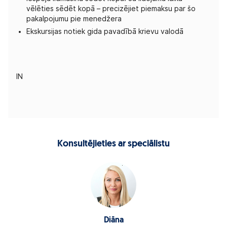
vēlēties sēdēt kopā – precizējiet piemaksu par šo
pakalpojumu pie menedžera
Ekskursijas notiek gida pavadībā krievu valodā
IN
Konsultējieties ar speciālistu
Diāna