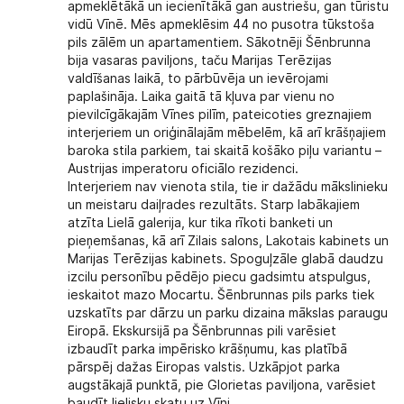
apmeklētākā un iecienītākā gan austriešu, gan tūristu
vidū Vīnē. Mēs apmeklēsim 44 no pusotra tūkstoša
pils zālēm un apartamentiem. Sākotnēji Šēnbrunna
bija vasaras paviljons, taču Marijas Terēzijas
valdīšanas laikā, to pārbūvēja un ievērojami
paplašināja. Laika gaitā tā kļuva par vienu no
pievilcīgākajām Vīnes pilīm, pateicoties greznajiem
interjeriem un oriģinālajām mēbelēm, kā arī krāšņajiem
baroka stila parkiem, tai skaitā košāko piļu variantu –
Austrijas imperatoru oficiālo rezidenci.
Interjeriem nav vienota stila, tie ir dažādu mākslinieku
un meistaru daiļrades rezultāts. Starp labākajiem
atzīta Lielā galerija, kur tika rīkoti banketi un
pieņemšanas, kā arī Zilais salons, Lakotais kabinets un
Marijas Terēzijas kabinets. Spoguļzāle glabā daudzu
izcilu personību pēdējo piecu gadsimtu atspulgus,
ieskaitot mazo Mocartu. Šēnbrunnas pils parks tiek
uzskatīts par dārzu un parku dizaina mākslas paraugu
Eiropā. Ekskursijā pa Šēnbrunnas pili varēsiet
izbaudīt parka impērisko krāšņumu, kas platībā
pārspēj dažas Eiropas valstis. Uzkāpjot parka
augstākajā punktā, pie Glorietas paviljona, varēsiet
baudīt lielisku skatu uz Vīni.