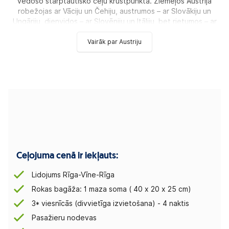
vedošo starptautisko ceļu krustpunktā. Ziemeļos Austrija
robežojas ar Vāciju un Čehiju, austrumos – ar Slovākiju un
Ungāriju, dienvidos – ar Slovēniju un Itāliju, bet rietumos – ar
Vairāk par Austriju
Ceļojuma cenā ir iekļauts:
Lidojums Rīga-Vīne-Rīga
Rokas bagāža: 1 maza soma ( 40 х 20 х 25 cm)
3* viesnīcās (divvietīga izvietošana) - 4 naktis
Pasažieru nodevas