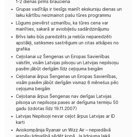
1-2 dienas pirms brauciena
Grupas vadītājs ir tiesīgs mainīt ekskursiju dienas un
laiku kārtību neizmainot pašu tūres programmu
Lūgums pievērst uzmanību, ka tūres cena var
mainīties, sakarā ar aviobiļešu sadārdzinājumu
Brīvs laiks būs paredzēts ja nebūs neparedzēti
apstākļi, satiksmes sastrēgumi un citas atkāpes no
grafika
Ceļošanai uz Šengenas un Eiropas Savienības
valstīm, visām Latvijas pilsoņu un Latvijas nepilsoņu
pasēm jābūt derīgām līdz ceļojuma beigām
Ceļošanai ārpus Šengenas un Eiropas Savienības,
visām pasēm jābūt derīgām vismaz 6 mēnešus pēc
ceļojuma beigām
Ceļošanai ārpus Šengenas nav derīgas Latvijas
pilsoņa un nepilsoņa pases ar derīguma termiņu 50
gadu (izdotas līdz 19.11.2007)
Latvijas Nepilsoņi nevar ceļot ārpus Latvijas ar ID
karti
Aviokompānija Ryanair un Wizz Air – nepiedāvā
iespēju lidmašīnā sēdēt kopā. Ja lidojuma laikā