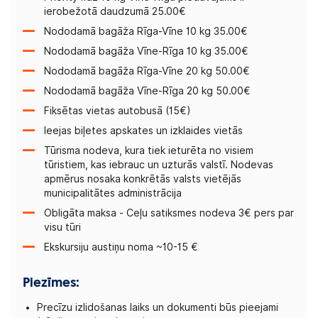
ierobežotā daudzumā 25.00€
Nododamā bagāža Rīga-Vīne 10 kg 35.00€
Nododamā bagāža Vīne-Rīga 10 kg 35.00€
Nododamā bagāža Rīga-Vīne 20 kg 50.00€
Nododamā bagāža Vīne-Rīga 20 kg 50.00€
Fiksētas vietas autobusā (15€)
Ieejas biļetes apskates un izklaides vietās
Tūrisma nodeva, kura tiek ieturēta no visiem
tūristiem, kas iebrauc un uzturās valstī. Nodevas
apmērus nosaka konkrētās valsts vietējās
municipalitātes administrācija
Obligāta maksa - Ceļu satiksmes nodeva 3€ pers par
visu tūri
Ekskursiju austiņu noma ~10-15 €
Piezīmes:
Precīzu izlidošanas laiks un dokumenti būs pieejami