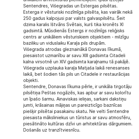
Sentendres, Višegradas un Estergas pilsētas.
Esterga ir vēsturiski nozīmīga pilsēta, kas vairāk nekā
250 gadus kalpojusi par valsts galvaspilsētu. Šeit
dzima karalis Ištvāns Svētais, kurš tika kronēts XI
gadsimtā. Mūsdienās Estergs ir nozīmīgs reliģisks
centrs ar unikāliem vēsturiskiem objektiem - milzīgu
baziliku un viduslaiku Karaļa pils drupām.
Višegrada atrodas gleznainākā Donavas līkumā,
piesaistot uzmanību ar savu XIII gadsimta Citadeli
kalna virsotnē un XIV gadsimta karaļnamu tā pakājē.
Višegrada uzplauka karaļa Matjaša laikā renesanses
laikā, bet šodien tās pils un Citadele ir restaurācijas
objekti.
Sentendre, Donavas līkuma pērle, ir unikāla tirgotāju
pilsētiņa Peštas nogāzēs, kas apbur ar savu kolorītu
un īpašo šarmu. Ainaviskas ieliņas, sarkani dakstiņu
jumti, krāsainas mājiņas un pareizticīgo baznīcas
piešķir pilsētai pasakainu skatu. Ne velti Sentendre
piesaista māksliniekus un tūristus ar savu atmosfēru,
piesātināto kultūras dzīvi un arhitektūras dārgumiem.
Došanās uz tranzītviesnīcu.