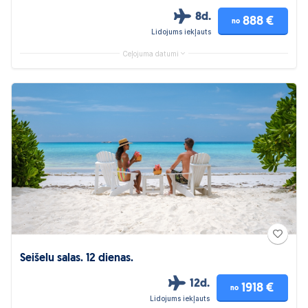
8d.
888 €
no
Lidojums iekļauts
Ceļojuma datumi
Seišelu salas. 12 dienas.
12d.
1918 €
no
Lidojums iekļauts