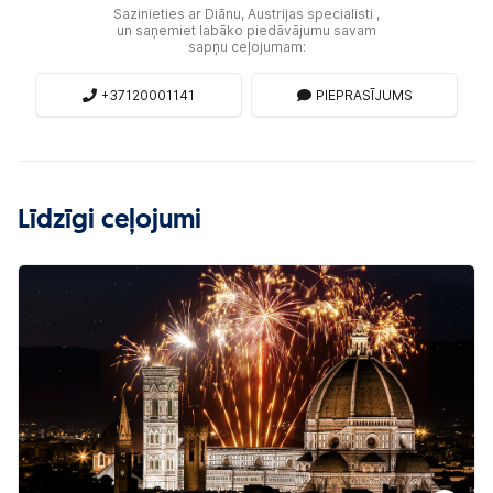
Sazinieties ar Diānu, Austrijas specialisti ,
un saņemiet labāko piedāvājumu savam
sapņu ceļojumam:
+37120001141
PIEPRASĪJUMS
Līdzīgi ceļojumi