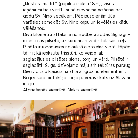
„klostera maltīti” (papildu maksa 18 €), visi tās
ieņēmumi tiek virzīti jaunā dievnama celšanai par
godu Sv. Nino vecākiem. Pēc pusdienām Jūs
varēsiet apmeklēt Sv. Nino kapu un ievēlēties kādu
vēlēšanos.
Divu kilometru attālumā no Bodbe atrodas Signagi –
mīlestības pilsēta, uz kurieni arī vedīs tālākais ceļš.
Pilsēta ir uzradusies nojauktā cietokšņa vietā, tāpēc
tā ir it kā ieskauta trīsstūrī, ko veido labi
saglabājusies pilsētas siena, torņi un vārti. Pilsētā ir
saglabāti 19. gs. dzīvojamo māju arhitektūras paraugi
Dienviditāļu klasicisma stilā ar gruzīnu elementiem.
No jebkura cietokšņa torņa paveras skats uz Alazani
ieleju.
Atgriešanās viesnīcā. Nakts viesnīcā.