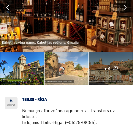
+ 4
TBILISI - RĪGA
9.
diena
Numuriņa atbrīvošana agri no rīta. Transfērs uz
lidostu.
Lidojums Tbilisi-Rīga. (~05:25-08:55).