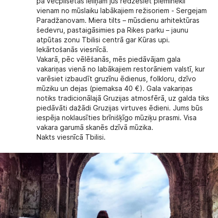
pa vecpilsētas ieliņām jūs redzēsiet pieminekli
vienam no mūslaiku labākajiem režisoriem - Sergejam
Paradžanovam. Miera tilts – mūsdienu arhitektūras
šedevru, pastaigāsimies pa Rikes parku – jaunu
atpūtas zonu Tbilisi centrā gar Kūras upi.
Iekārtošanās viesnīcā.
Vakarā, pēc vēlēšanās, mēs piedāvājam gala
vakariņas vienā no labākajiem restorāniem valstī, kur
varēsiet izbaudīt gruzīnu ēdienus, folkloru, dzīvo
mūziku un dejas (piemaksa 40 €). Gala vakariņas
notiks tradicionālajā Gruzijas atmosfērā, uz galda tiks
piedāvāti dažādi Gruzijas virtuves ēdieni. Jums būs
iespēja noklausīties brīnišķīgo mūziķu prasmi. Visa
vakara garumā skanēs dzīvā mūzika.
Nakts viesnīcā Tbilisi.