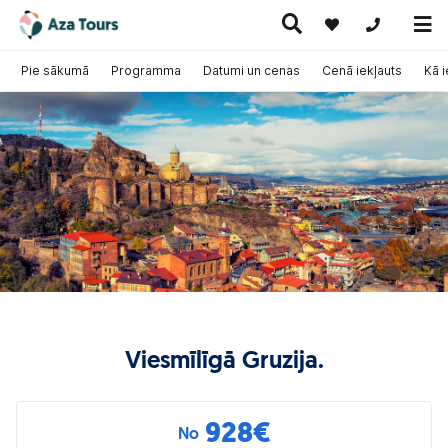
+371 269555
Pie sākumā
Programma
Datumi un cenas
Cenā iekļauts
Kā 
Ceļojumi
Ekskursiju
pa Eiropu
Karstie
Kruīzi
ceļojumi
(ar
piedāvājumi
lidmašīnu)
Viesmīlīgā Gruzija.
928
€
No