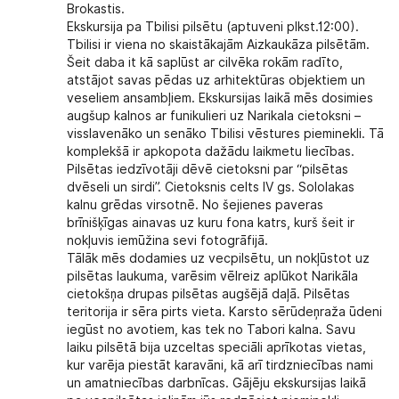
Brokastis.
Ekskursija pa Tbilisi pilsētu (aptuveni plkst.12:00).
Tbilisi ir viena no skaistākajām Aizkaukāza pilsētām.
Šeit daba it kā saplūst ar cilvēka rokām radīto,
atstājot savas pēdas uz arhitektūras objektiem un
veseliem ansambļiem. Ekskursijas laikā mēs dosimies
augšup kalnos ar funikulieri uz Narikala cietoksni –
visslavenāko un senāko Tbilisi vēstures pieminekli. Tā
komplekšā ir apkopota dažādu laikmetu liecības.
Pilsētas iedzīvotāji dēvē cietoksni par “pilsētas
dvēseli un sirdi”. Cietoksnis celts IV gs. Sololakas
kalnu grēdas virsotnē. No šejienes paveras
brīnišķīgas ainavas uz kuru fona katrs, kurš šeit ir
nokļuvis iemūžina sevi fotogrāfijā.
Tālāk mēs dodamies uz vecpilsētu, un nokļūstot uz
pilsētas laukuma, varēsim vēlreiz aplūkot Narikāla
cietokšņa drupas pilsētas augšējā daļā. Pilsētas
teritorija ir sēra pirts vieta. Karsto sērūdeņraža ūdeni
iegūst no avotiem, kas tek no Tabori kalna. Savu
laiku pilsētā bija uzceltas speciāli aprīkotas vietas,
kur varēja piestāt karavāni, kā arī tirdzniecības nami
un amatniecības darbnīcas. Gājēju ekskursijas laikā