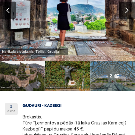
+ 2
GUDAURI - KAZBEGI
3.
diena
Brokastis.
Tūre “Ļermontova pēdās (tā laika Gruzijas Kara ceļš
Kazbegi)” papildu maksa 45 €.