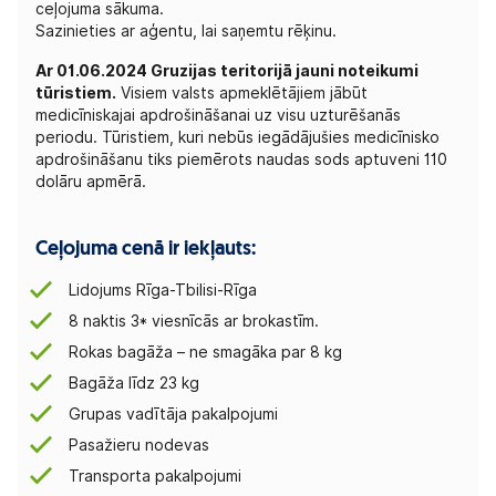
ceļojuma sākuma.
Sazinieties ar aģentu, lai saņemtu rēķinu.
Ar 01.06.2024 Gruzijas teritorijā jauni noteikumi
tūristiem.
Visiem valsts apmeklētājiem jābūt
medicīniskajai apdrošināšanai uz visu uzturēšanās
periodu. Tūristiem, kuri nebūs iegādājušies medicīnisko
apdrošināšanu tiks piemērots naudas sods aptuveni 110
dolāru apmērā.
Ceļojuma cenā ir iekļauts:
Lidojums Rīga-Tbilisi-Rīga
8 naktis 3* viesnīcās ar brokastīm.
Rokas bagāža – ne smagāka par 8 kg
Bagāža līdz 23 kg
Grupas vadītāja pakalpojumi
Pasažieru nodevas
Transporta pakalpojumi