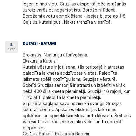
ieņem pirmo vietu Gruzijas eksportā, pēc ierašanās
uzreiz varēsiet nogaršot īstu Bordžomi ūdeni!
Bordžomi avotu apmeklēšana - ieejas biļete ap 1 €.
Ceļš uz Kutaisi pusi. Nakts tranzīta viesnīcā.
KUTAISI - BATUMI
5.
diena
Brokastis. Numuriņu atbrīvošana.
Ekskursija Kutaisi.
Kutaisi vēsture ir ļoti sena, tās teritorijā ir atrastas
paleolīta laikmeta apdzīvotas vietas. Paleolīta
laikmets spēlē nozīmīgu lomu Gruzijas vēsturē.
Šobrīd Gruzijas teritorijā ir atrasti un izpētīti vairāk
nekā 400 šī laikmeta pieminekļi. Gruzijā ir 6 rajoni, kur
ir izplatīti paleolīta laikmeta pieminekļi.
Šī pilsēta saglabā savu nozīmi kā svarīgs Gruzijas
kultūras centrs. Apskates ekskursijas laikā mēs
aplūkosim un apmeklēsim Mocameta klosteri. Šeit Jūs
varēsiet ievēlēties viskvēlāko vēlmi un tā noteikti
piepildīsies.
Ceļš uz Batumi. Ekskursija Batumi.