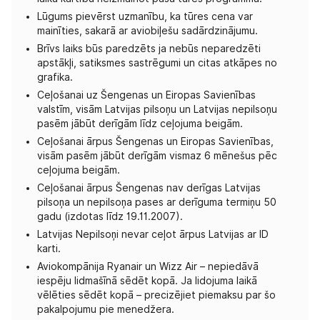
Lūgums pievērst uzmanību, ka tūres cena var
mainīties, sakarā ar aviobiļešu sadārdzinājumu.
Brīvs laiks būs paredzēts ja nebūs neparedzēti
apstākļi, satiksmes sastrēgumi un citas atkāpes no
grafika.
Ceļošanai uz Šengenas un Eiropas Savienības
valstīm, visām Latvijas pilsoņu un Latvijas nepilsoņu
pasēm jābūt derīgām līdz ceļojuma beigām.
Ceļošanai ārpus Šengenas un Eiropas Savienības,
visām pasēm jābūt derīgām vismaz 6 mēnešus pēc
ceļojuma beigām.
Ceļošanai ārpus Šengenas nav derīgas Latvijas
pilsoņa un nepilsoņa pases ar derīguma termiņu 50
gadu (izdotas līdz 19.11.2007).
Latvijas Nepilsoņi nevar ceļot ārpus Latvijas ar ID
karti.
Aviokompānija Ryanair un Wizz Air – nepiedāvā
iespēju lidmašīnā sēdēt kopā. Ja lidojuma laikā
vēlēties sēdēt kopā – precizējiet piemaksu par šo
pakalpojumu pie menedžera.