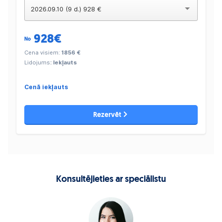
2026.09.10 (9 d.) 928 €
928
€
No
Cena visiem:
1856 €
Lidojums
: Iekļauts
Cenā iekļauts
Rezervēt
Konsultējieties ar speciālistu