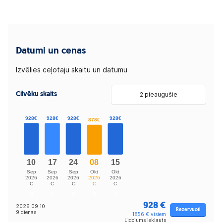
Datumi un cenas
Izvēlies ceļotaju skaitu un datumu
Cilvēku skaits
2 pieaugušie
928 €
2026 09 10
Rezervuoti
9 dienas
1856 € visiem
Lidojums iekļauts