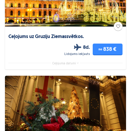
Ceļojums uz Gruziju Ziemassvētkos.
8d.
838 €
no
Lidojums iekļauts
Ceļojuma datumi