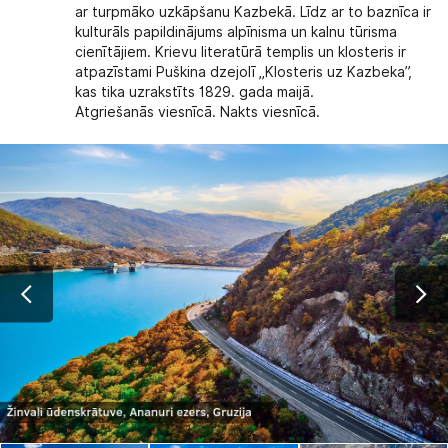
ar turpmāko uzkāpšanu Kazbekā. Līdz ar to baznīca ir
kulturāls papildinājums alpīnisma un kalnu tūrisma
cienītājiem. Krievu literatūrā templis un klosteris ir
atpazīstami Puškina dzejolī „Klosteris uz Kazbeka”,
kas tika uzrakstīts 1829. gada maijā.
Atgriešanās viesnīcā. Nakts viesnīcā.