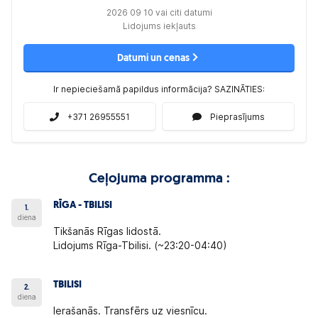
2026 09 10 vai citi datumi
Lidojums iekļauts
Datumi un cenas
Ir nepieciešamā papildus informācija? SAZINĀTIES:
+371 26955551
Pieprasījums
Ceļojuma programma :
RĪGA - TBILISI
1.
diena
Tikšanās Rīgas lidostā.
Lidojums Rīga-Tbilisi. (~23:20-04:40)
TBILISI
2.
diena
Ierašanās. Transfērs uz viesnīcu.