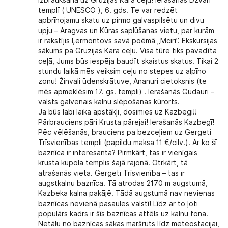
Izbraukšana uz Gruzijas Kara ceļu! Ierašanās Džvari
templī ( UNESCO ), 6. gds. Te var redzēt
apbrīnojamu skatu uz pirmo galvaspilsētu un divu
upju – Aragvas un Kūras saplūšanas vietu, par kurām
ir rakstījis Ļermontovs savā poēmā „Mciri”. Ekskursijas
sākums pa Gruzijas Kara ceļu. Visa tūre tiks pavadīta
ceļā, Jums būs iespēja baudīt skaistus skatus. Tikai 2
stundu laikā mēs veiksim ceļu no stepes uz alpīno
zonu! Žinvali ūdenskrātuve, Ananuri cietoksnis (te
mēs apmeklēsim 17. gs. templi) . Ierašanās Gudauri –
valsts galvenais kalnu slēpošanas kūrorts.
Ja būs labi laika apstākļi, dosimies uz Kazbegi!!
Pārbrauciens pāri Krusta pārejai! Ierašanās Kazbegī!
Pēc vēlēšanās, brauciens pa bezceļiem uz Gergeti
Trīsvienības templi (papildu maksa 11 €/cilv.). Ar ko šī
baznīca ir interesanta? Pirmkārt, tas ir vienīgais
krusta kupola templis šajā rajonā. Otrkārt, tā
atrašanās vieta. Gergeti Trīsvienība – tas ir
augstkalnu baznīca. Tā atrodas 2170 m augstumā,
Kazbeka kalna pakājē. Tādā augstumā nav nevienas
baznīcas nevienā pasaules valstī! Līdz ar to ļoti
populārs kadrs ir šīs baznīcas attēls uz kalnu fona.
Netālu no baznīcas sākas maršruts līdz meteostacijai,