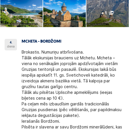
+ 1
MCHETA - BORDŽOMI
4.
diena
Brokastis. Numuriņu atbrīvošana.
Tālāk ekskursijas brauciens uz Mchetu. Mcheta –
viena no senākajām joprojām apdzīvotajām vietām
Gruzijas teritorijā un pasaulē. Ekskursijas laikā būs
iespēja apskatīt 11. gs. Svetichoveli katedrāli, ko
izveidoja akmens bazilika vietā. Tā kalpoja par
gruzīnu tautas garīgo centru.
Tālāk alu pilsētas Upliscihe apmeklējums (ieejas
biļetes cena ap 10 €).
Pa ceļam mēs izbaudīsim gardās tradicionālās
Gruzijas pusdienas (pēc vēlēšanās, par papildmaksu
iekļauta degustācijas pakete).
Ierašanās Bordžomi.
Pilsēta ir slavena ar savu Bordžomi minerālūdeni, kas