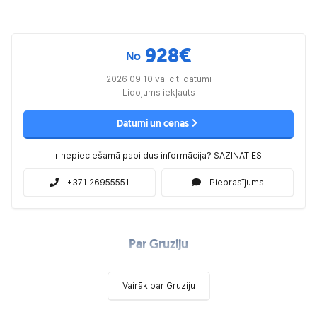
928
€
No
2026 09 10 vai citi datumi
Lidojums iekļauts
Datumi un cenas
Ir nepieciešamā papildus informācija? SAZINĀTIES:
+371 26955551
Pieprasījums
Par Gruziju
Vairāk par Gruziju