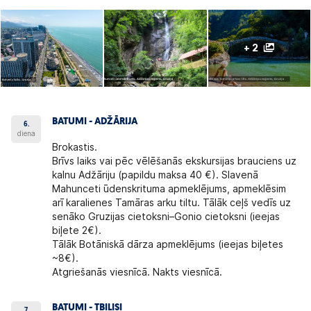
+ 2
BATUMI - ADŽĀRIJA
6.
diena
Brokastis.
Brīvs laiks vai pēc vēlēšanās ekskursijas brauciens uz
kalnu Adžāriju (papildu maksa 40 €). Slavenā
Mahunceti ūdenskrituma apmeklējums, apmeklēsim
arī karalienes Tamāras arku tiltu. Tālāk ceļš vedīs uz
senāko Gruzijas cietoksni–Gonio cietoksni (ieejas
biļete 2€).
Tālāk Botāniskā dārza apmeklējums (ieejas biļetes
~8€).
Atgriešanās viesnīcā. Nakts viesnīcā.
BATUMI - TBILISI
7.