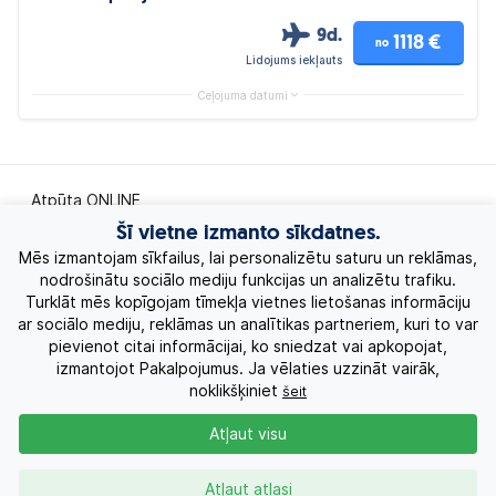
9d.
1118 €
no
Lidojums iekļauts
Ceļojuma datumi
Atpūta ONLINE
Šī vietne izmanto sīkdatnes.
Ekskursiju ceļojumi
Mēs izmantojam sīkfailus, lai personalizētu saturu un reklāmas,
nodrošinātu sociālo mediju funkcijas un analizētu trafiku.
Turklāt mēs kopīgojam tīmekļa vietnes lietošanas informāciju
Eksotiskie ceļojumi
ar sociālo mediju, reklāmas un analītikas partneriem, kuri to var
pievienot citai informācijai, ko sniedzat vai apkopojat,
Labākie piedāvājumi
izmantojot Pakalpojumus. Ja vēlaties uzzināt vairāk,
noklikšķiniet
šeit
Kruīzi
Atļaut visu
Par Mums
Atļaut atlasi