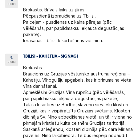
diena
Brokastis. Brīvais laiks uz jūras.
Pēcpusdienā izbraukšana uz Tbilisi.
Pa ceļam - pusdienas uz kalna pārejas (pēc
vēlēšanās, par papildmaksu iekļauta degustācijas
pakete).
Ierašanās Tbilisi. Iekārtošanās viesnīcā.
TBILISI - KAHETIJA - SIGNAGI
8.
diena
Brokastis.
Brauciens uz Gruzijas vēsturisko austrumu reģionu –
Kahetiju. Vīnogulāju apgabals, kas ir brīnumaina vieta
vīna darināšanai.
Apmeklēsim Gruzijas Vīna rupnīcu (pēc vēlēšanās,
par papildmaksu iekļauta degustācijas pakete)
Tālāk dosieties uz Bodbe, slaveno sieviešu klosteri
Gruzijā, kas ir vispāratzīts Gruzijas svētums. Klosteri
dibināja Sv. Nino apbedīšanas vietā, un tā ir viena no
pirmajām kristiešu kulta celtnēm Gruzijas teritorijā.
Saskaņā ar leģendu, klosteri dibināja pēc cara Miriana
pavēles, Nino laikabiedra. Te būs iespēja nobaudīt