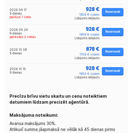
928 €
2026 09 17
Rezervuoti
9 dienas
1856 € visiem
palikusi 1 vieta
Lidojums iekļauts
928 €
2026 09 24
Rezervuoti
9 dienas
1856 € visiem
palikušas 2 vietas
Lidojums iekļauts
878 €
2026 10 08
Rezervuoti
9 dienas
1756 € visiem
Lidojums iekļauts
928 €
2026 10 15
Rezervuoti
9 dienas
1856 € visiem
Lidojums iekļauts
Precīzu brīvu vietu skaitu un cenu noteiktiem
datumiem lūdzam precizēt aģentūrā.
Maksājuma noteikumi:
Avansa maksājums 30%.
Atlikusī summa jāapmaksā ne vēlāk kā 45 dienas pirms