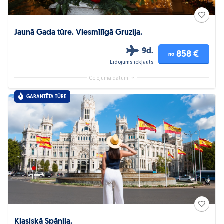
Jaunā Gada tūre. Viesmīlīgā Gruzija.
9d.
858 €
no
Lidojums iekļauts
Ceļojuma datumi
GARANTĒTA TŪRE
Klasiskā Spānija.