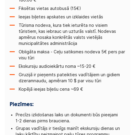
Fiksētas vietas autobusā (15€)
Ieejas biļetes apskates un izklaides vietās
Tūrisma nodeva, kura tiek ieturēta no visiem
tūristiem, kas iebrauc un uzturās valstī. Nodevas
apmērus nosaka konkrētās valsts vietējās
municipalitātes administrācija
Obligāta maksa - Ceļu satiksmes nodeva 5€ pers par
visu tūri
Ekskursiju audioiekārtu noma ~15-20 €
Gruzijā ir pieņemts pateikties vadītājiem un gidiem
dzeramnaudu, apmēram 10 $ par visu tūri
Kopējā ieejas biļešu cena ~69 €
Piezīmes:
Precīzs izlidošanas laiks un dokumenti būs pieejami
1-2 dienas pirms brauciena.
Grupas vadītājs ir tiesīgs mainīt ekskursiju dienas un
laiku kārtību neizmainot pašu tūres programmu.