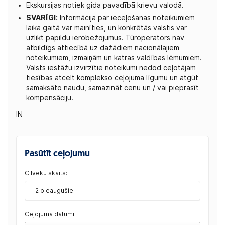
Ekskursijas notiek gida pavadībā krievu valodā.
SVARĪGI:
Informācija par ieceļošanas noteikumiem
laika gaitā var mainīties, un konkrētās valstis var
uzlikt papildu ierobežojumus. Tūroperators nav
atbildīgs attiecībā uz dažādiem nacionālajiem
noteikumiem, izmaiņām un katras valdības lēmumiem.
Valsts iestāžu izvirzītie noteikumi nedod ceļotājam
tiesības atcelt komplekso ceļojuma līgumu un atgūt
samaksāto naudu, samazināt cenu un / vai pieprasīt
kompensāciju.
IN
Pasūtīt ceļojumu
Cilvēku skaits:
2 pieaugušie
Ceļojuma datumi