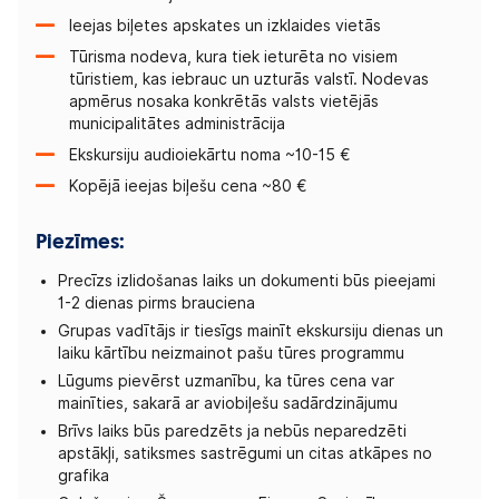
Ieejas biļetes apskates un izklaides vietās
Tūrisma nodeva, kura tiek ieturēta no visiem
tūristiem, kas iebrauc un uzturās valstī. Nodevas
apmērus nosaka konkrētās valsts vietējās
municipalitātes administrācija
Ekskursiju audioiekārtu noma ~10-15 €
Kopējā ieejas biļešu cena ~80 €
Piezīmes:
Precīzs izlidošanas laiks un dokumenti būs pieejami
1-2 dienas pirms brauciena
Grupas vadītājs ir tiesīgs mainīt ekskursiju dienas un
laiku kārtību neizmainot pašu tūres programmu
Lūgums pievērst uzmanību, ka tūres cena var
mainīties, sakarā ar aviobiļešu sadārdzinājumu
Brīvs laiks būs paredzēts ja nebūs neparedzēti
apstākļi, satiksmes sastrēgumi un citas atkāpes no
grafika