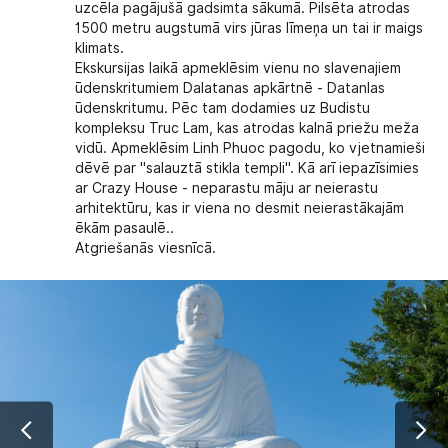
uzcēla pagājušā gadsimta sākumā. Pilsēta atrodas
1500 metru augstumā virs jūras līmeņa un tai ir maigs
klimats.
Ekskursijas laikā apmeklēsim vienu no slavenajiem
ūdenskritumiem Dalatanas apkārtnē - Datanlas
ūdenskritumu. Pēc tam dodamies uz Budistu
kompleksu Truc Lam, kas atrodas kalnā priežu meža
vidū. Apmeklēsim Linh Phuoc pagodu, ko vjetnamieši
dēvē par "salauztā stikla templi". Kā arī iepazīsimies
ar Crazy House - neparastu māju ar neierastu
arhitektūru, kas ir viena no desmit neierastākajām
ēkām pasaulē..
Atgriešanās viesnīcā.