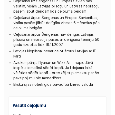
Ceļošanai uz Šengenas un Eiropas Savienības
valstīm, visām Latvijas pilsoņu un Latvijas nepilsoņu
pasēm jābūt derīgām līdz ceļojuma beigām
Ceļošanai ārpus Šengenas un Eiropas Savienības,
visām pasēm jābūt derīgām vismaz 6 mēnešus pēc
ceļojuma beigām
Ceļošanai ārpus Šengenas nav derīgas Latvijas
pilsoņa un nepilsoņa pases ar derīguma termiņu 50
gadu (izdotas līdz 19.11.2007)
Latvijas Nepilsoņi nevar ceļot ārpus Latvijas ar ID
karti
Aviokompānija Ryanair un Wizz Air – nepiedāvā
iespēju lidmašīnā sēdēt kopā. Ja lidojuma laikā
vēlēties sēdēt kopā – precizējiet piemaksu par šo
pakalpojumu pie menedžera
Ekskursijas notiek gida pavadībā krievu valodā
Pasūtīt ceļojumu