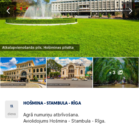
+ 3
HOŠMINA - STAMBULA - RĪGA
13.
diena
Agrā numuriņu atbrīvošana.
Aviolidojums Hošmina - Stambula - Rīga.