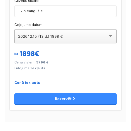
Cilvēku skaits:
2 pieaugušie
Ceļojuma datumi
2026.12.15 (13 d.) 1898 €
1898
€
No
Cena visiem:
3796 €
Lidojums
: Iekļauts
Cenā iekļauts
Rezervēt