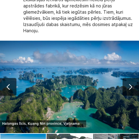
apstrādes fabrikā, kur redzēsim kā no jūras
gliemežvākiem, kā tiek iegūtas pērles. Tiem, kuri
vēlēsies, būs iespēja iegādāties pērļu izstrādājumus.
Izsaudījuši dabas skaistumu, mēs dosimies atpakaļ uz
Hanoju.