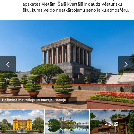
apskates vietām. Šajā kvartālā ir daudz vēsturisku
ēku, kuras veido neatkārtojamu seno laiku atmosfēru.
+ 2