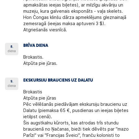
apmaksātas ieejas biļetes), ar milzīgu akvāriju un
muzeju, kura galvenais eksponāts - vaļa skelets.
Hon Čongas klinšu dārza apmeklējums gleznainajā
zemesragā (ieejas maksa aptuveni 3 $).
Atgriešanās viesnīcā.
BRĪVA DIENA
8.
diena
Brokastis.
Atpūta pie jūras.
EKSKURSIJU BRAUCIENS UZ DALATU
9.
diena
Brokastis
Atpūta pie jūras
Pēc vēlēšanās piedāvājam ekskursiju braucienu uz
Dalatu (piemaksa 65 €, pusdienas un ieejas biļetes
ietilpst cenā).
Šis augstkalnu kūrorts, kas atrodas trīs stundu
braucienā no Ņačanas, bieži tiek dēvēts par "mazo
Parīzi" vai "Francijas Šveici", franču kolonisti to