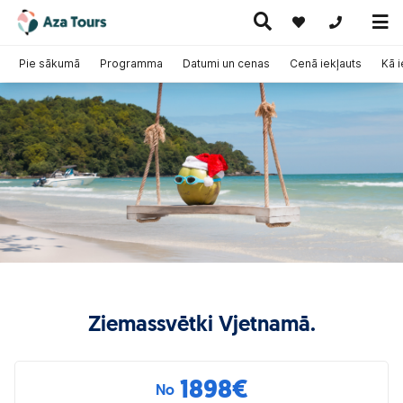
+371 269555
Pie sākumā
Programma
Datumi un cenas
Cenā iekļauts
Kā 
Ceļojumi
Ekskursiju
pa Eiropu
Karstie
Kruīzi
ceļojumi
(ar
piedāvājumi
lidmašīnu)
Ziemassvētki Vjetnamā.
1898
€
No