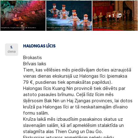
+ 1
HALONGAS LĪCIS
5.
diena
Brokastis
Brīvais laiks
Tiem, kas vēlēsies mēs piedāvājam doties aizraujošā
vienas dienas ekskursijā uz Halongas līci (piemaksa
79 €, pusdienas tiek apmaksātas papildus).
Halongas līcis Kuang Nin provincē tiek dēvēts par
astoto pasaules brīnumu. Ceļā līdz līcim mēs
šķērsosim Bak Nin un Haj Zjangas provinces, lai dotos
kruīzā pa Halongas līci ar tā neskaitaimajām dīvaino
formu salām.
Kruīza laikā mēs izbaudīsim pasakainos skatus uz
slavenajām salām, kā arī apmeklēsim stalaktīda un
stalagmīta alas Thien Cung un Dau Go.
Ekskursijas ietvaros apmeklēsim nelielu pērļu