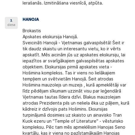
Ierašanās. Izmitināšana viesnīcā, atpūta.
HANOJA
3.
diena
Brokastis
Apskates ekskursija Hanojā.
Sveicināti Hanojā - Vjetnamas galvaspilsētā! Šeit ir
tik daudz skaistu un interesantu vietu, ko ir vērts
apskatīt. Mēs aicinām jūs uz apskates ekskursiju, lai
iepazītos ar svarīgākajiem galvaspilsētas apskates
objektiem. Ekskursijas pirmā apskates vieta -
Hošimina komplekss. Tas ir viens no lielākajiem
tempļiem un svētvietām Hanojā. Šeit atrodas
Hošimina mauzolejs un muzejs , kurā apmeklētāji var
līdz pēdējam sīkumam uzzināt visu par leģendārā
Vjetnamas tautas līdera dzīvi. Blakus mauzolejam
atrodas Prezidenta pils un neliela ēka uz pāļiem, kurā
kādreiz ir dzīvojis pats Hošimins. Eksursijas
turpinājumā dosimies uz skaisto un ainavisko Tran
Kuok ezeru un "Temple of Literature" - vēsturisko
kompleksu. Pēc tam mēs apmeklēsim Hanojas Seno
kvartālu, kas ir viena no pazīstamākajām Hanojas