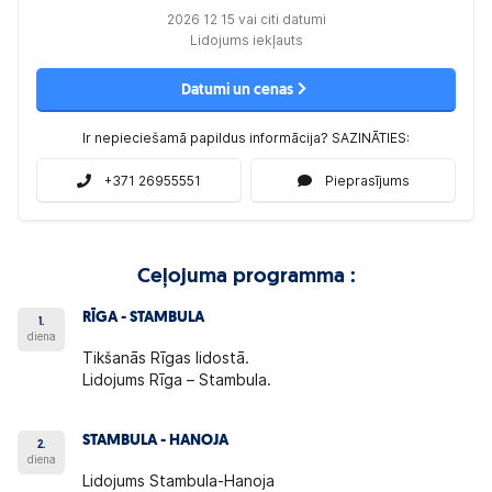
2026 12 15 vai citi datumi
Lidojums iekļauts
Datumi un cenas
Ir nepieciešamā papildus informācija? SAZINĀTIES:
+371 26955551
Pieprasījums
Ceļojuma programma :
RĪGA - STAMBULA
1.
diena
Tikšanās Rīgas lidostā.
Lidojums Rīga – Stambula.
STAMBULA - HANOJA
2.
diena
Lidojums Stambula-Hanoja