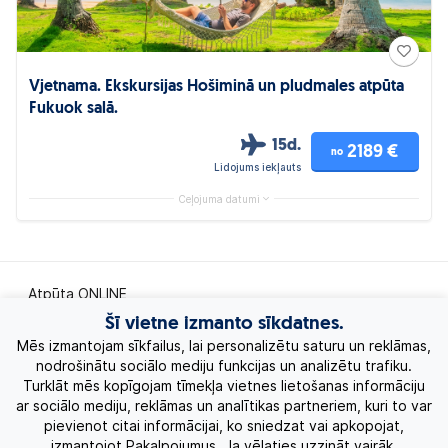
Vjetnama. Ekskursijas Hošiminā un pludmales atpūta
Fukuok salā.
15d.
2189 €
no
Lidojums iekļauts
Ceļojuma datumi
Atpūta ONLINE
Šī vietne izmanto sīkdatnes.
Ekskursiju ceļojumi
Mēs izmantojam sīkfailus, lai personalizētu saturu un reklāmas,
nodrošinātu sociālo mediju funkcijas un analizētu trafiku.
Turklāt mēs kopīgojam tīmekļa vietnes lietošanas informāciju
Eksotiskie ceļojumi
ar sociālo mediju, reklāmas un analītikas partneriem, kuri to var
pievienot citai informācijai, ko sniedzat vai apkopojat,
Labākie piedāvājumi
izmantojot Pakalpojumus. Ja vēlaties uzzināt vairāk,