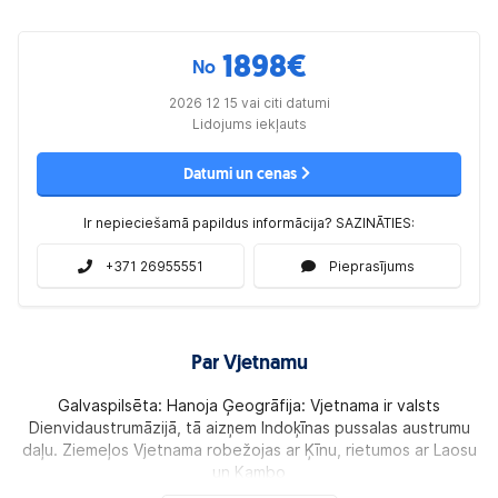
1898
€
No
2026 12 15 vai citi datumi
Lidojums iekļauts
Datumi un cenas
Ir nepieciešamā papildus informācija? SAZINĀTIES:
+371 26955551
Pieprasījums
Par Vjetnamu
Galvaspilsēta: Hanoja Ģeogrāfija: Vjetnama ir valsts
Dienvidaustrumāzijā, tā aizņem Indoķīnas pussalas austrumu
daļu. Ziemeļos Vjetnama robežojas ar Ķīnu, rietumos ar Laosu
un Kambo