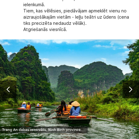
ielenkumā.
Tiem, kas vēlēsies, piedāvājam apmeklēt vienu no
aizraujošākajām vietām - leļļu teātri uz ūdens (cena
tiks precizēta nedaudz vēlāk).
Atgriešanās viesnīcā.