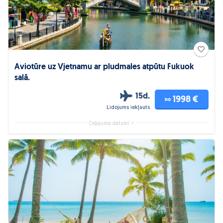
Aviotūre uz Vjetnamu ar pludmales atpūtu Fukuok
salā.
15d.
1998 €
no
Lidojums iekļauts
Ceļojuma datumi