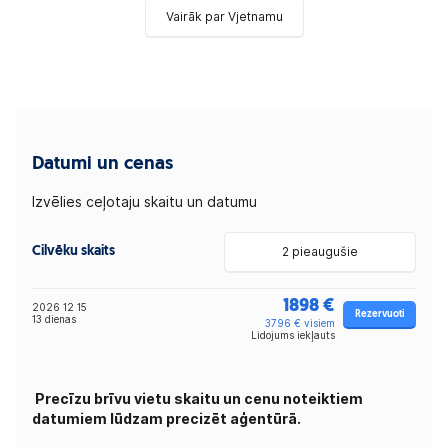
Vairāk par Vjetnamu
Datumi un cenas
Izvēlies ceļotaju skaitu un datumu
Cilvēku skaits
2 pieaugušie
1898 €
2026 12 15
Rezervuoti
13 dienas
3796 € visiem
Lidojums iekļauts
Precīzu brīvu vietu skaitu un cenu noteiktiem
datumiem lūdzam precizēt aģentūrā.