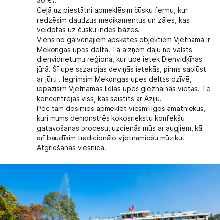
30 €).
Ceļā uz piestātni apmeklēsim čūsku fermu, kur
redzēsim daudzus medikamentus un zāles, kas
veidotas uz čūsku indes bāzes.
Viens no galvenajiem apskates objektiem Vjetnamā ir
Mekongas upes delta. Tā aizņem daļu no valsts
dienvidrietumu reģiona, kur upe ietek Dienvidķīnas
jūrā. Šī upe sazarojas deviņās ietekās, pirms saplūst
ar jūru . Iegrimsim Mekongas upes deltas dzīvē,
iepazīsim Vjetnamas lielās upes gleznainās vietas. Te
koncentrējas viss, kas saistīts ar Āziju.
Pēc tam dosimies apmeklēt viesmīlīgos amatniekus,
kuri mums demonstrēs kokosriekstu konfekšu
gatavošanas procesu, uzcienās mūs ar augļiem, kā
arī baudīsim tradicionālo vjetnamiešu mūziku.
Atgriešanās viesnīcā.