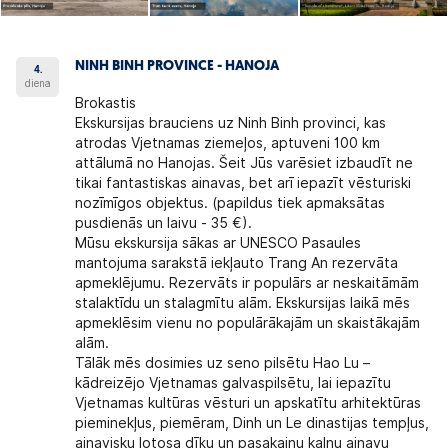
NINH BINH PROVINCE - HANOJA
4.
diena
Brokastis
Ekskursijas brauciens uz Ninh Binh provinci, kas
atrodas Vjetnamas ziemeļos, aptuveni 100 km
attālumā no Hanojas. Šeit Jūs varēsiet izbaudīt ne
tikai fantastiskas ainavas, bet arī iepazīt vēsturiski
nozīmīgos objektus. (papildus tiek apmaksātas
pusdienās un laivu - 35 €).
Mūsu ekskursija sākas ar UNESCO Pasaules
mantojuma sarakstā iekļauto Trang An rezervāta
apmeklējumu. Rezervāts ir populārs ar neskaitāmām
stalaktīdu un stalagmītu alām. Ekskursijas laikā mēs
apmeklēsim vienu no populārākajām un skaistākajām
alām.
Tālāk mēs dosimies uz seno pilsētu Hao Lu –
kādreizējo Vjetnamas galvaspilsētu, lai iepazītu
Vjetnamas kultūras vēsturi un apskatītu arhitektūras
pieminekļus, piemēram, Dinh un Le dinastijas tempļus,
ainavisku lotosa dīķu un pasakainu kalnu ainavu