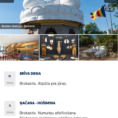
+ 4
BRĪVA DIENA
10.
diena
Brokastis. Atpūta pie jūras.
ŅAČANA - HOŠIMINA
11.
diena
Brokastis. Numuriņu atbrīvošana.