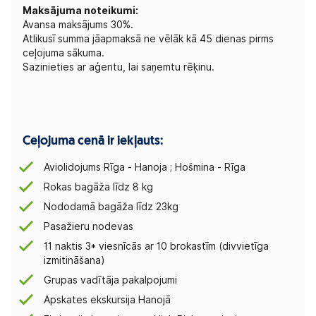
Maksājuma noteikumi:
Avansa maksājums 30%.
Atlikusī summa jāapmaksā ne vēlāk kā 45 dienas pirms
ceļojuma sākuma.
Sazinieties ar aģentu, lai saņemtu rēķinu.
Ceļojuma cenā ir iekļauts:
Aviolidojums Rīga - Hanoja ; Hošmina - Rīga
Rokas bagāža līdz 8 kg
Nododamā bagāža līdz 23kg
Pasažieru nodevas
11 naktis 3* viesnīcās ar 10 brokastīm (divvietīga
izmitināšana)
Grupas vadītāja pakalpojumi
Apskates ekskursija Hanojā