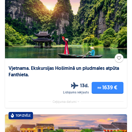
Vjetnama. Ekskursijas Hošiminā un pludmales atpūta
Fanthieta.
13d.
1639 €
no
Lidojums iekļauts
Ceļojuma datumi
TOP IZVĒLE