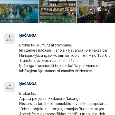
+ 3
ŅAČANGA
6.
diena
Brokastis. Numuru atbrīvošana.
Iekšzemes lidojums Hanoja - Ņačanga (piemaksa par
Hanojas-Ņačangas-Hošiminas lidojumiem – no 150 €).
Transfers uz viesnīcu, izmitināšana.
Ņačanga tradicionāli tiek uzskatīta par vienu no
labākajiem Vjetnamas pludmales virzieniem.
ŅAČANGA
7.
diena
Brokastis.
Atpūta pie jūras. Ekskursija Ņačangā.
Ekskursijas laikā mēs apmeklēsim vairākus populārus
tūrisma objektus – torņus, tempļus Budas statujas.
Apmeklēsim okeanogrāfijas institūtu (papildus tiek