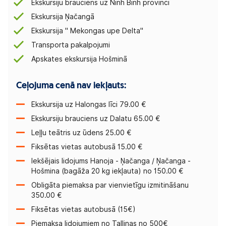
Ekskursiju brauciens uz Ninh Binh provinci
Ekskursija Ņačangā
Ekskursija '' Mekongas upe Delta''
Transporta pakalpojumi
Apskates ekskursija Hošminā
Ceļojuma cenā nav iekļauts:
Ekskursija uz Halongas līci 79.00 €
Ekskursiju brauciens uz Dalatu 65.00 €
Leļļu teātris uz ūdens 25.00 €
Fiksētas vietas autobusā 15.00 €
Iekšējais lidojums Hanoja - Ņačanga / Ņačanga -
Hošmina (bagāža 20 kg iekļauta) no 150.00 €
Obligāta piemaksa par vienvietīgu izmitināšanu
350.00 €
Fiksētas vietas autobusā (15€)
Piemaksa lidojumiem no Tallinas no 500€