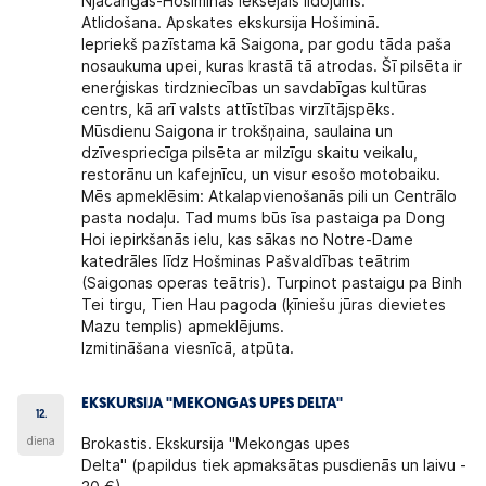
Njačangas-Hošiminas iekšējais lidojums.
Atlidošana. Apskates ekskursija Hošiminā.
Iepriekš pazīstama kā Saigona, par godu tāda paša
nosaukuma upei, kuras krastā tā atrodas. Šī pilsēta ir
enerģiskas tirdzniecības un savdabīgas kultūras
centrs, kā arī valsts attīstības virzītājspēks.
Mūsdienu Saigona ir trokšņaina, saulaina un
dzīvespriecīga pilsēta ar milzīgu skaitu veikalu,
restorānu un kafejnīcu, un visur esošo motobaiku.
Mēs apmeklēsim: Atkalapvienošanās pili un Centrālo
pasta nodaļu. Tad mums būs īsa pastaiga pa Dong
Hoi iepirkšanās ielu, kas sākas no Notre-Dame
katedrāles līdz Hošminas Pašvaldības teātrim
(Saigonas operas teātris). Turpinot pastaigu pa Binh
Tei tirgu, Tien Hau pagoda (ķīniešu jūras dievietes
Mazu templis) apmeklējums.
Izmitināšana viesnīcā, atpūta.
EKSKURSIJA ''MEKONGAS UPES DELTA''
12.
diena
Brokastis. Ekskursija "Mekongas upes
Delta" (papildus tiek apmaksātas pusdienās un laivu -