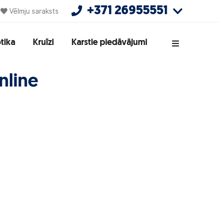
+371 26955551
Vēlmju saraksts
tika
Kruīzi
Karstie piedāvājumi
nline