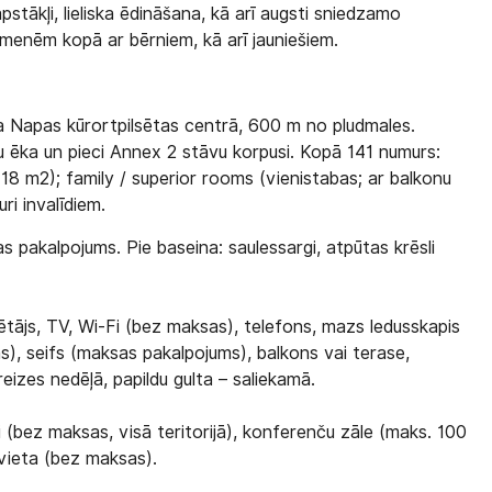
pstākļi, lieliska ēdināšana, kā arī augsti sniedzamo
imenēm kopā ar bērniem, kā arī jauniešiem.
 Napas kūrortpilsētas centrā, 600 m no pludmales.
u ēka un pieci Annex 2 stāvu korpusi. Kopā 141 numurs:
18 m2); family / superior rooms (vienistabas; ar balkonu
ri invalīdiem.
as pakalpojums. Pie baseina: saulessargi, atpūtas krēsli
ētājs, TV, Wi-Fi (bez maksas), telefons, mazs ledusskapis
), seifs (maksas pakalpojums), balkons vai terase,
izes nedēļā, papildu gulta – saliekamā.
i (bez maksas, visā teritorijā), konferenču zāle (maks. 100
vvieta (bez maksas).