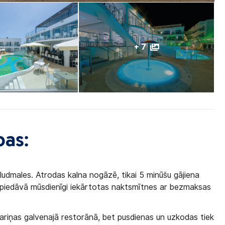
+ 7
bas:
ludmales. Atrodas kalna nogāzē, tikai 5 minūšu gājiena
 piedāvā mūsdienīgi iekārtotas naktsmītnes ar bezmaksas
kariņas galvenajā restorānā, bet pusdienas un uzkodas tiek