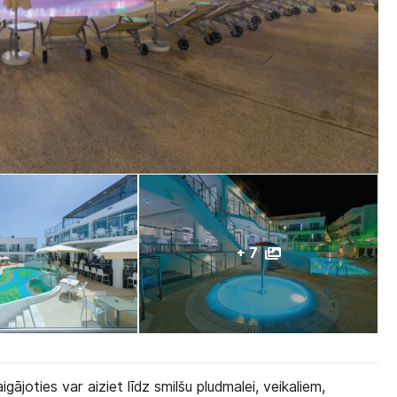
+ 7
gājoties var aiziet līdz smilšu pludmalei, veikaliem,