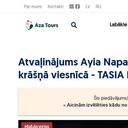
Par mums
Kontakti
LV
RU
Labākie
Atvaļinājums Ayia Napa,
krāšņā viesnīcā - TASIA
Šis piedāvājums/
« Aicinām izvēlēties kādu n
PĒDĒJĀS VIETAS