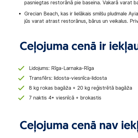
pasniegtas restorānā pie baseina. Vakarā varat ba
Grecian Beach, kas ir lielākais smilšu pludmale Ayia
jūs varat atrast restorānus, bārus un veikalus. Pr
Ceļojuma cenā ir iekļau
Lidojums: Rīga-Larnaka-Rīga
Transfērs: lidosta-viesnīca-lidosta
8 kg rokas bagāža + 20 kg reģistrētā bagāža
7 naktis 4* viesnīcā + brokastis
Ceļojuma cenā nav iekļ