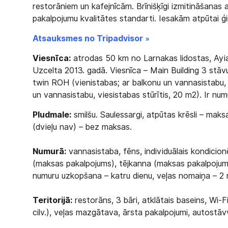
restorāniem un kafejnīcām. Brīnišķīgi izmitināšanas a
pakalpojumu kvalitātes standarti. Iesakām atpūtai ģ
Atsauksmes no Tripadvisor »
Viesnīca:
atrodas 50 km no Larnakas lidostas, Ayia
Uzcelta 2013. gadā. Viesnīca – Main Building 3 stāv
twin ROH (vienistabas; ar balkonu un vannasistabu, 
un vannasistabu, viesistabas stūrītis, 20 m2). Ir numu
Pludmale:
smilšu. Saulessargi, atpūtas krēsli – maks
(dvieļu nav) – bez maksas.
Numurā:
vannasistaba, fēns, individuālais kondicion
(maksas pakalpojums), tējkanna (maksas pakalpojums
numuru uzkopšana – katru dienu, veļas nomaiņa – 2 re
Teritorijā:
restorāns, 3 bāri, atklātais baseins, Wi-F
cilv.), veļas mazgātava, ārsta pakalpojumi, autostā