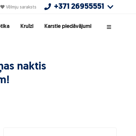
+371 26955551
Vēlmju saraksts
tika
Kruīzi
Karstie piedāvājumi
ņas naktis
m!