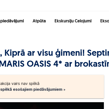
 piedāvājumi
Atpūta
Ekskursiju Celojumi
Ekso
 Kiprā ar visu ģimeni! Septi
 MARIS OASIS 4* ar brokastī
akcija vairs nav spēkā
o spēkā esošajiem piedāvājumiem »