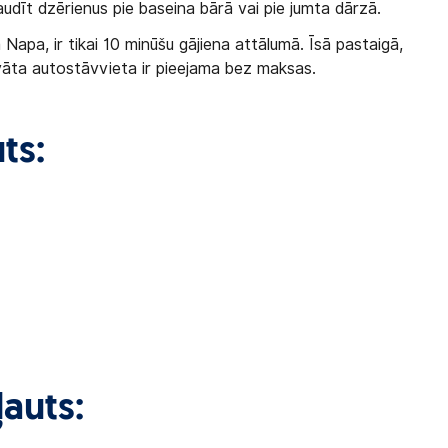
udīt dzērienus pie baseina bārā vai pie jumta dārzā.
 Napa, ir tikai 10 minūšu gājiena attālumā. Īsā pastaigā,
ivāta autostāvvieta ir pieejama bez maksas.
ts:
auts: