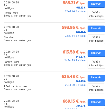
2026 08 28
585.31 €
/per.
Rezervēt
7 n.
616.12 €
no Rīgas
2341.24 € visiem
Vairāk
Promo Room
Brokastis un vakariņas
informācijas
2026 08 28
593.86 €
/per.
Rezervēt
7 n.
625.12 €
no Rīgas
2375.44 € visiem
Vairāk
Standard
Brokastis un vakariņas
informācijas
2026 08 28
613.58 €
/per.
Rezervēt
7 n.
645.87 €
no Rīgas
2454.29 € visiem
Vairāk
Family Room
Brokastis un vakariņas
informācijas
2026 08 28
635.43 €
/per.
Rezervēt
7 n.
668.87 €
no Rīgas
2541.69 € visiem
Vairāk
1 Bedroom Apartment
Brokastis un vakariņas
informācijas
2026 08 28
669.15 €
/per.
Rezervēt
7 n.
704.37 €
no Rīgas