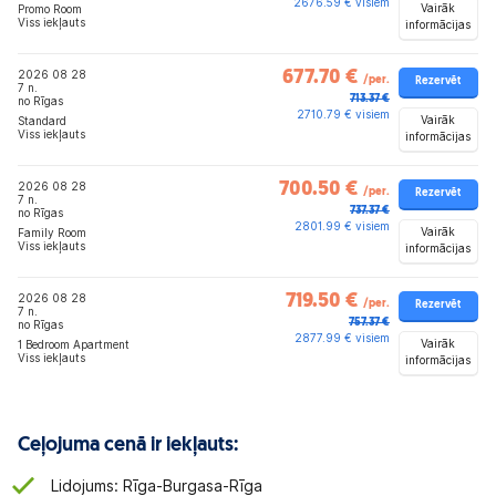
2676.59 € visiem
Vairāk
Promo Room
Viss iekļauts
informācijas
2026 08 28
677.70 €
/per.
Rezervēt
7 n.
713.37 €
no Rīgas
2710.79 € visiem
Vairāk
Standard
Viss iekļauts
informācijas
2026 08 28
700.50 €
/per.
Rezervēt
7 n.
737.37 €
no Rīgas
2801.99 € visiem
Vairāk
Family Room
Viss iekļauts
informācijas
2026 08 28
719.50 €
/per.
Rezervēt
7 n.
757.37 €
no Rīgas
2877.99 € visiem
Vairāk
1 Bedroom Apartment
Viss iekļauts
informācijas
Ceļojuma cenā ir iekļauts:
Lidojums: Rīga-Burgasa-Rīga