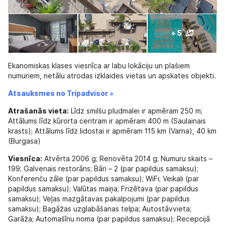
+ 5
Ekanomiskas klases viesnīca ar labu lokāciju un plašiem
numuriem, netālu atrodas izklaides vietas un apskates objekti.
Atsauksmes no Tripadvisor »
Atrašanās vieta:
Līdz smilšu pludmalei ir apmēram 250 m;
Attālums līdz kūrorta centram ir apmēram 400 m (Saulainais
krasts); Attālums līdz lidostai ir apmēram 115 km (Varna), 40 km
(Burgasa)
Viesnīca:
Atvērta 2006 g; Renovēta 2014 g; Numuru skaits –
199; Galvenais restorāns; Bāri – 2 (par papildus samaksu);
Konferenču zāle (par papildus samaksu); WiFi; Veikali (par
papildus samaksu); Valūtas maiņa; Frizētava (par papildus
samaksu); Veļas mazgātavas pakalpojumi (par papildus
samaksu); Bagāžas uzglabāšanas telpa; Autostāvvieta;
Garāža; Automašīnu noma (par papildus samaksu); Recepcijā