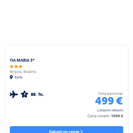
TIA MARIA 3*
Burgasa, Bulgārija
Karte
Cena personai:
BB
7n.
3
499
€
Lidojums iekļauts
Cena visiem:
1996 €
Datumi un cenas