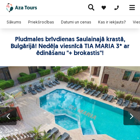
+371 269555
Sākums
Priekšrocības
Datumi un cenas
Kas ir iekļauts?
Vie
Pludmales brīvdienas Saulainajā krastā,
Ceļojumi
Bulgārijā! Nedēļa viesnīcā TIA MARIA 3* ar
Ekskursiju
pa Eiropu
Karstie
Kruīzi
ceļojumi
(ar
piedāvājumi
ēdināšanu "+ brokastis"!
lidmašīnu)