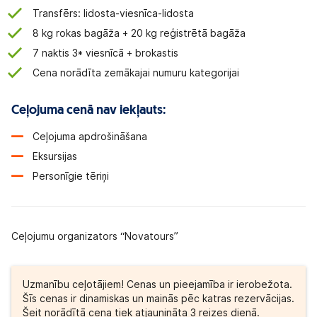
Transfērs: lidosta-viesnīca-lidosta
8 kg rokas bagāža + 20 kg reģistrētā bagāža
7 naktis 3* viesnīcā + brokastis
Cena norādīta zemākajai numuru kategorijai
Ceļojuma cenā nav iekļauts:
Ceļojuma apdrošināšana
Eksursijas
Personīgie tēriņi
Ceļojumu organizators “Novatours”
Uzmanību ceļotājiem! Cenas un pieejamība ir ierobežota.
Šīs cenas ir dinamiskas un mainās pēc katras rezervācijas.
Šeit norādītā cena tiek atjaunināta 3 reizes dienā.