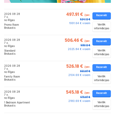
2026 08 28
497.91 €
/per.
Rezervēt
7 n.
524.12 €
no Rīgas
1991.64 € visiem
Vairāk
Promo Room
Brokastis
informācijas
2026 08 28
506.46 €
/per.
Rezervēt
7 n.
533.12 €
no Rīgas
2025.84 € visiem
Vairāk
Standard
Brokastis
informācijas
2026 08 28
526.18 €
/per.
Rezervēt
7 n.
553.87 €
no Rīgas
2104.69 € visiem
Vairāk
Family Room
Brokastis
informācijas
2026 08 28
545.18 €
/per.
Rezervēt
7 n.
573.87 €
no Rīgas
2180.69 € visiem
Vairāk
1 Bedroom Apartment
Brokastis
informācijas