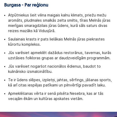
Burgasa - Par reģionu
Atpūtniekus šeit vilina maigais kalnu klimats, priežu mežu
aromāts, pludmales smalkās zelta smiltis, tīrais Melnās jūras
mierīgais smaragdzilais jūras ūdens, kurā sāls saturs divas
reizes mazāks kā Vidusjūrā.
Saulainais krasts ir pats lielākais Melnās jūras piekrastes
kūrortu komplekss.
Jūs varēsiet apmeklēt dažādus restorānus, tavernas, kurās
uzstāsies folkloras grupas ar daudzveidīgām programmām.
Jūs varēsiet nogaršot nacionālos ēdienus, baudot to
kulinārisko izsmalcinātību.
Te ir ūdens slēpes, izpletņi, jahtas, sērfings, jāšanas sports,
kā arī citas iespējas patīkami un pilnvērtīgi pavadīt laiku.
Apmeklēšanas vērta ir senā pilsēta Nesebra, kas ar tās
vecajām ēkām un kultūras apskates vietām.