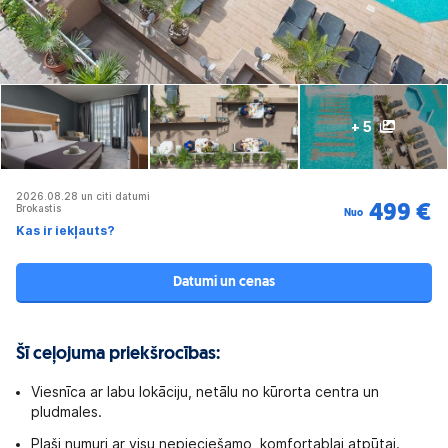
+ 5
2026.08.28 un citi datumi
Brokastis
499 €
Nuo
Kas ir iekļauts?
Datumi un cenas
Šī ceļojuma priekšrocības:
Viesnīca ar labu lokāciju, netālu no kūrorta centra un
pludmales.
Plaši numuri ar visu nepieciešamo, komfortablai atpūtai.