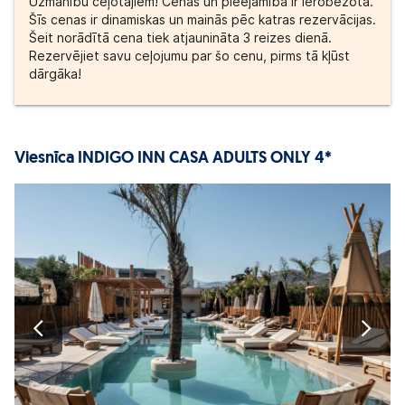
Uzmanību ceļotājiem! Cenas un pieejamība ir ierobežota.
Šīs cenas ir dinamiskas un mainās pēc katras rezervācijas.
Šeit norādītā cena tiek atjaunināta 3 reizes dienā.
Rezervējiet savu ceļojumu par šo cenu, pirms tā kļūst
dārgāka!
Viesnīca INDIGO INN CASA ADULTS ONLY 4*