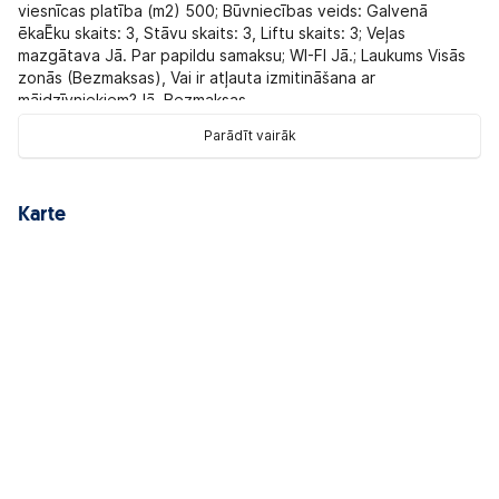
viesnīcas platība (m2) 500; Būvniecības veids: Galvenā
ēkaĒku skaits: 3, Stāvu skaits: 3, Liftu skaits: 3; Veļas
mazgātava Jā. Par papildu samaksu; WI-FI Jā.; Laukums Visās
zonās (Bezmaksas), Vai ir atļauta izmitināšana ar
mājdzīvniekiem?Jā. Bezmaksas
Parādīt vairāk
Izklaide un sports:
Bezmaksas svari, Trenažieri
Numurā:
SUPERIOR DELUXE WITH BALCONY - Numuru skaits
30; Viesnīcas numura izmērs (m2)17 - 22; Papildu gulta Jā;
Karte
Satelīta televīzija Jā; Satelīta televīzijas kanāli Vācu, Angļu,
Holandiešu, Franču, Itāļu, Japāņu, Korejiešu; Gaisa
kondicionieris Jā Par papildu samaksu; Seifs numurā Jā Par
papildu samaksu; Vanna/dušaDuša; Telefons Jā; Tējas vai
kafijas pakalpojums Jā; Uzkopšana Ikdienas; Balkons / Terase
Jā. Balkons vai terase; Guļamistabu skaits 1 guļamistaba;
Max.pieaugušo skaits 2