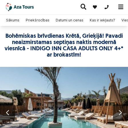
+371 269555
Sākums
Priekšrocības
Datumi un cenas
Kas ir iekļauts?
Vie
Bohēmiskas brīvdienas Krētā, Grieķijā! Pavadi
Ceļojumi
neaizmirstamas septiņas naktis modernā
Ekskursiju
pa Eiropu
Karstie
Kruīzi
ceļojumi
(ar
piedāvājumi
viesnīcā - INDIGO INN CASA ADULTS ONLY 4+*
lidmašīnu)
ar brokastīm!