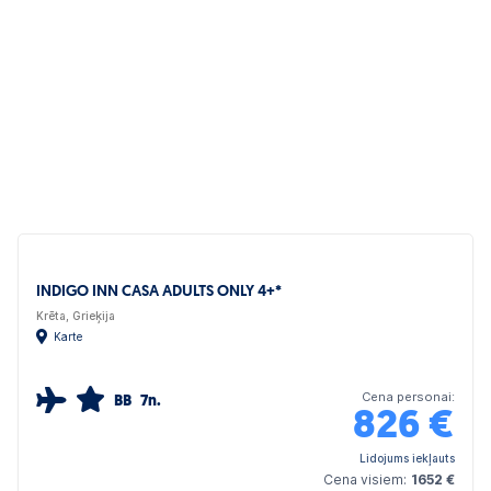
INDIGO INN CASA ADULTS ONLY 4+*
Krēta, Grieķija
Karte
Cena personai:
BB
7n.
826
€
Lidojums iekļauts
Cena visiem:
1652 €