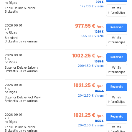
909 €
no Rīgas
1727.10 € visiem
Vairāk
Triple Deluxe Superior
Brokastis
informācijas
2026 09 01
977.55 €
/per.
Rezervēt
7 n.
1029 €
no Rīgas
1955.10 € visiem
Vairāk
Standard
Brokastis un vakariņas
informācijas
2026 09 01
1002.25 €
/per.
Rezervēt
7 n.
1055 €
no Rīgas
2004.50 € visiem
Vairāk
Superior Deluxe Balcony
Brokastis un vakariņas
informācijas
2026 09 01
1021.25 €
/per.
Rezervēt
7 n.
1075 €
no Rīgas
2042.50 € visiem
Vairāk
Superior Deluxe Pool View
Brokastis un vakariņas
informācijas
2026 09 01
1021.25 €
/per.
Rezervēt
7 n.
1075 €
no Rīgas
2042.50 € visiem
Vairāk
Triple Deluxe Superior
Brokastis un vakariņas
informācijas