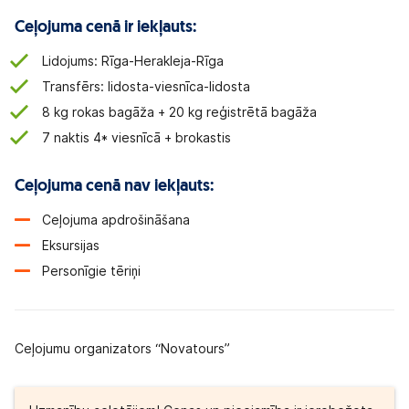
Ceļojuma cenā ir iekļauts:
Lidojums: Rīga-Herakleja-Rīga
Transfērs: lidosta-viesnīca-lidosta
8 kg rokas bagāža + 20 kg reģistrētā bagāža
7 naktis 4* viesnīcā + brokastis
Ceļojuma cenā nav iekļauts:
Ceļojuma apdrošināšana
Eksursijas
Personīgie tēriņi
Ceļojumu organizators “Novatours”