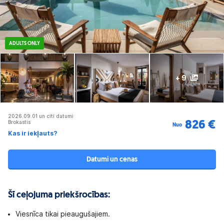
ADULTS ONLY
+ 9
2026.09.01 un citi datumi
Brokastis
826 €
Nuo
Kas ir iekļauts?
Datumi un cenas
Šī ceļojuma priekšrocības:
Viesnīca tikai pieaugušajiem.