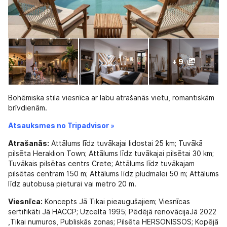
+ 9
Bohēmiska stila viesnīca ar labu atrašanās vietu, romantiskām
brīvdienām.
Atsauksmes no Tripadvisor »
Atrašanās:
Attālums līdz tuvākajai lidostai 25 km; Tuvākā
pilsēta Heraklion Town; Attālums līdz tuvākajai pilsētai 30 km;
Tuvākais pilsētas centrs Crete; Attālums līdz tuvākajam
pilsētas centram 150 m; Attālums līdz pludmalei 50 m; Attālums
līdz autobusa pieturai vai metro 20 m.
Viesnīca:
Koncepts Jā Tikai pieaugušajiem; Viesnīcas
sertifikāti Jā HACCP; Uzcelta 1995; Pēdējā renovācijaJā 2022
,Tikai numuros, Publiskās zonas; Pilsēta HERSONISSOS; Kopējā