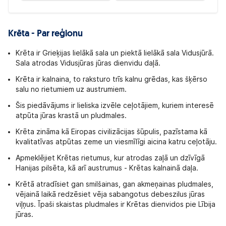
Krēta - Par reģionu
Krēta ir Grieķijas lielākā sala un piektā lielākā sala Vidusjūrā.
Sala atrodas Vidusjūras jūras dienvidu daļā.
Krēta ir kalnaina, to raksturo trīs kalnu grēdas, kas šķērso
salu no rietumiem uz austrumiem.
Šis piedāvājums ir lieliska izvēle ceļotājiem, kuriem interesē
atpūta jūras krastā un pludmales.
Krēta zināma kā Eiropas civilizācijas šūpulis, pazīstama kā
kvalitatīvas atpūtas zeme un viesmīlīgi aicina katru ceļotāju.
Apmeklējiet Krētas rietumus, kur atrodas zaļā un dzīvīgā
Hanijas pilsēta, kā arī austrumus - Krētas kalnainā daļa.
Krētā atradīsiet gan smilšainas, gan akmeņainas pludmales,
vējainā laikā redzēsiet vēja sabangotus debeszilus jūras
viļņus. Īpaši skaistas pludmales ir Krētas dienvidos pie Lībija
jūras.