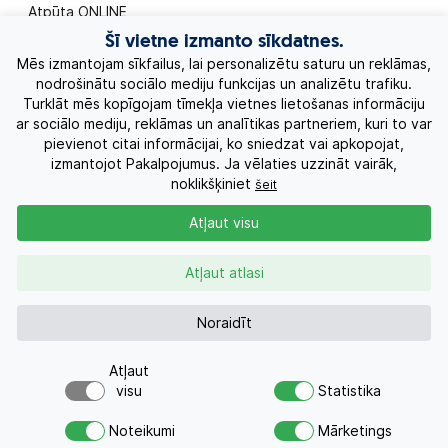
Atpūta ONLINE
Šī vietne izmanto sīkdatnes.
Ekskursiju ceļojumi
Mēs izmantojam sīkfailus, lai personalizētu saturu un reklāmas,
nodrošinātu sociālo mediju funkcijas un analizētu trafiku.
Turklāt mēs kopīgojam tīmekļa vietnes lietošanas informāciju
Eksotiskie ceļojumi
ar sociālo mediju, reklāmas un analītikas partneriem, kuri to var
pievienot citai informācijai, ko sniedzat vai apkopojat,
Labākie piedāvājumi
izmantojot Pakalpojumus. Ja vēlaties uzzināt vairāk,
noklikšķiniet
šeit
_________9.5.
Kruīzi
Atļaut visu
Par Mums
Atļaut atlasi
Kontakti
Noraidīt
Atļaut
Pieprasījums
+371 26955551
visu
Statistika
Par šo piedāvājumu šodien
Vai meklējat ceļojumu?
interesējās 4 cilvēkiem
Noteikumi
Mārketings
Nosūtiet atvaļinājuma pieprasījumu
AZA TOURS © 2010-2026