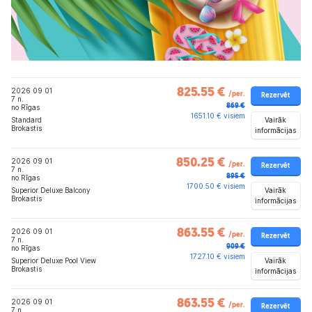
2026 09 01
825.55 €
/per.
Rezervēt
7 n.
869 €
no Rīgas
1651.10 € visiem
Vairāk
Standard
Brokastis
informācijas
2026 09 01
850.25 €
/per.
Rezervēt
7 n.
895 €
no Rīgas
1700.50 € visiem
Vairāk
Superior Deluxe Balcony
Brokastis
informācijas
2026 09 01
863.55 €
/per.
Rezervēt
7 n.
909 €
no Rīgas
1727.10 € visiem
Vairāk
Superior Deluxe Pool View
Brokastis
informācijas
2026 09 01
863.55 €
/per.
Rezervēt
7 n.