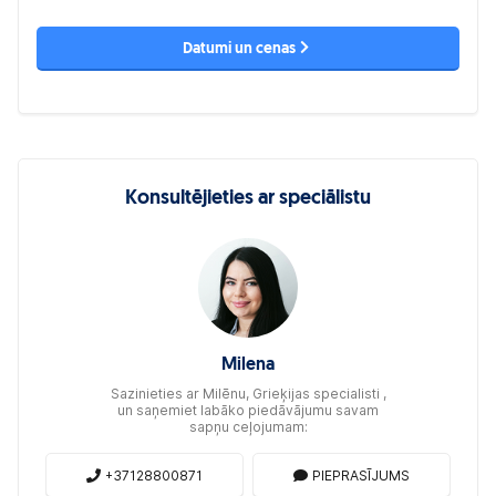
Datumi un cenas
Konsultējieties ar speciālistu
Milena
Sazinieties ar Milēnu, Grieķijas specialisti ,
un saņemiet labāko piedāvājumu savam
sapņu ceļojumam:
+37128800871
PIEPRASĪJUMS