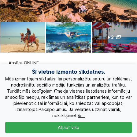
+ 3
Atpūta ONLINE
Šī vietne izmanto sīkdatnes.
Ekskursiju ceļojumi
Mēs izmantojam sīkfailus, lai personalizētu saturu un reklāmas,
nodrošinātu sociālo mediju funkcijas un analizētu trafiku.
Turklāt mēs kopīgojam tīmekļa vietnes lietošanas informāciju
Eksotiskie ceļojumi
ar sociālo mediju, reklāmas un analītikas partneriem, kuri to var
pievienot citai informācijai, ko sniedzat vai apkopojat,
Labākie piedāvājumi
izmantojot Pakalpojumus. Ja vēlaties uzzināt vairāk,
noklikšķiniet
šeit
Kruīzi
Atļaut visu