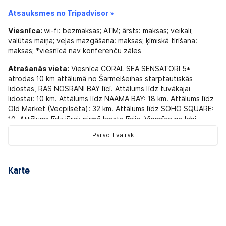
Atsauksmes no Tripadvisor »
Viesnīca:
wi-fi: bezmaksas; ATM; ārsts: maksas; veikali;
valūtas maiņa; veļas mazgāšana: maksas; ķīmiskā tīrīšana:
maksas; *viesnīcā nav konferenču zāles
Atrašanās vieta:
Viesnīca CORAL SEA SENSATORI 5*
atrodas 10 km attālumā no Šarmelšeihas starptautiskās
lidostas, RAS NOSRANI BAY līcī. Attālums līdz tuvākajai
lidostai: 10 km. Attālums līdz NAAMA BAY: 18 km. Attālums līdz
Old Market (Vecpilsēta): 32 km. Attālums līdz SOHO SQUARE:
10. Attālums līdz jūrai: pirmā krasta līnija. Viesnīca pa labi -
BARON PALMS RESORT 5*
Parādīt vairāk
Numurā:
Terase / balkons; gaisa kondicionieris; Wi-Fi:
bezmaksas; vanna; kosmētikas spogulis; svari; čības; halāts;
fēns; gludeklis, gludināmais dēlis; tualetes piederumi; mini
Karte
bārs: maksas; tālrunis; kafijas un tējas komplekts; seifs istabā;
TV: satelīttelevīzija, numura uzkopšana katru dienu;
apkalpošana numuriņā: maksas.
Izklaide un sports:
Animācija: bezmaksas; Biljards: maksas;
Ūdens sporta veidi: maksas; Volejbola laukums pludmalē: