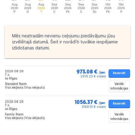
Mēs neatradām nevienu ceļojumu piedāvājumu jūsu
izvēlētajā datumā. Šeit ir norādīti tuvākie iespējamie
izlidošanas datumi.
2026 08 26
973.08 €
/per.
Rezervēt
7 n.
2919.23 € visiem
no Rīgas
Vairāk
Standard Room
Viss iekļauts (Viss iekļauts)
informācijas
2026 08 26
1056.37 €
/per.
Rezervēt
7 n.
3169.10 € visiem
no Rīgas
Vairāk
Family Room
Viss iekļauts (Viss iekļauts)
informācijas