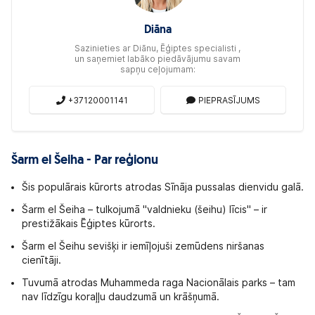
Diāna
Sazinieties ar Diānu, Ēģiptes specialisti ,
un saņemiet labāko piedāvājumu savam
sapņu ceļojumam:
+37120001141
PIEPRASĪJUMS
Šarm el Šeiha - Par reģionu
Šis populārais kūrorts atrodas Sīnāja pussalas dienvidu galā.
Šarm el Šeiha – tulkojumā "valdnieku (šeihu) līcis" – ir
prestižākais Ēģiptes kūrorts.
Šarm el Šeihu sevišķi ir iemīļojuši zemūdens niršanas
cienītāji.
Tuvumā atrodas Muhammeda raga Nacionālais parks – tam
nav līdzīgu koraļļu daudzumā un krāšņumā.