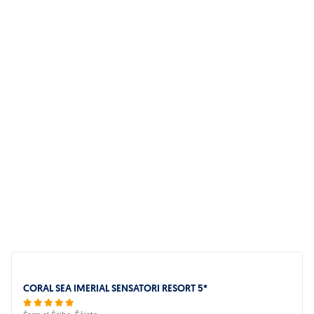
bezmaksas; Niršanas centrs: maksas; Galda teniss: bezmaksas;
Tenisa korti: bezmaksas; Sporta zāle: bezmaksas; Dzīvā
mūzika: bezmaksas.
Bērniem:
animācija; Bērnu peldbaseins; ūdens slidkalniņi; mini
diskotēka; rotaļu laukums; bērnu krēsli restorānā; Bērnu gulta:
bezmaksas (pēc pieprasījuma).
CORAL SEA IMERIAL SENSATORI RESORT 5*