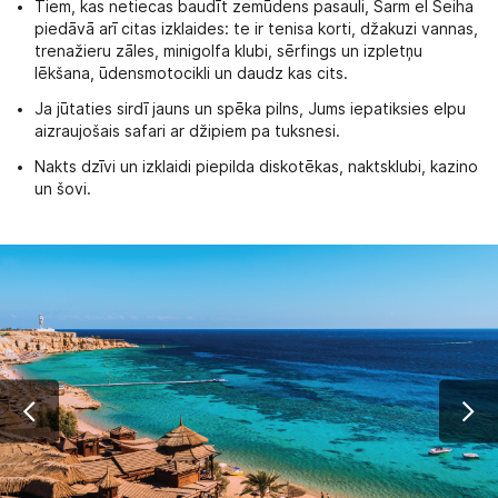
Tiem, kas netiecas baudīt zemūdens pasauli, Šarm el Šeiha
piedāvā arī citas izklaides: te ir tenisa korti, džakuzi vannas,
trenažieru zāles, minigolfa klubi, sērfings un izpletņu
lēkšana, ūdensmotocikli un daudz kas cits.
Ja jūtaties sirdī jauns un spēka pilns, Jums iepatiksies elpu
aizraujošais safari ar džipiem pa tuksnesi.
Nakts dzīvi un izklaidi piepilda diskotēkas, naktsklubi, kazino
un šovi.