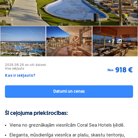
+ 7
2026.08.26 un citi datumi
Viss iekļauts
918 €
Nuo
Kas ir iekļauts?
Datumi un cenas
Šī ceļojuma priekšrocības:
Viena no greznākajām viesnīcām Coral Sea Hotels ķēdē.
Eleganta, mūsdienīga viesnīca ar plašu, skaistu teritoriju,