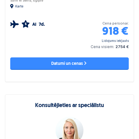
Šarm el Šeiha, Ēģipte
Karte
Cena personai:
AI
7d.
5
918
€
Lidojums iekļauts
Cena visiem:
2754 €
Datumi un cenas
Konsultējieties ar speciālistu