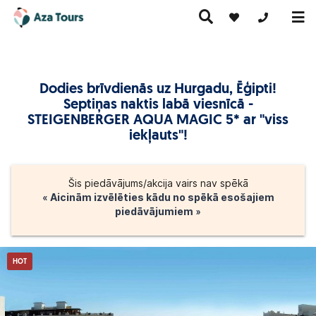
+371 269555
Dodies brīvdienās uz Hurgadu, Ēģipti!
Ceļojumi
Septiņas naktis labā viesnīcā -
Ekskursiju
pa Eiropu
Karstie
Kruīzi
ceļojumi
(ar
piedāvājumi
STEIGENBERGER AQUA MAGIC 5* ar "viss
lidmašīnu)
iekļauts"!
Šis piedāvājums/akcija vairs nav spēkā
« Aicinām izvēlēties kādu no spēkā esošajiem
piedāvājumiem »
HOT