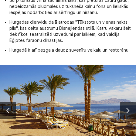
Šurp tūristus vilina saulainais laiks, kas pieturas cauru gadu,
nebeidzamās pludmales uz tuksneša kalnu fona un lieliskās
iespējas nodarboties ar sērfingu un niršanu.
Hurgadas dienvidu daļā atrodas "Tūkstots un vienas nakts
pils", kas celta austrumu Disnejlendas stilā. Katru vakaru šeit
tiek rīkoti teatralizēti uzvedumi par laikiem, kad valdīja
Ēģiptes faraonu dinastijas.
Hurgadā ir arī bezgala daudz suvenīru veikalu un restorānu.