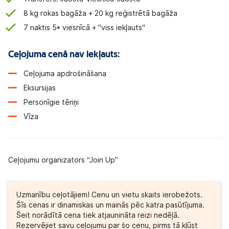
8 kg rokas bagāža + 20 kg reģistrētā bagāža
7 naktis 5* viesnīcā + "viss iekļauts"
Ceļojuma cenā nav iekļauts:
Ceļojuma apdrošināšana
Eksursijas
Personīgie tēriņi
Vīza
Ceļojumu organizators “Join Up”
Uzmanību ceļotājiem! Cenu un vietu skaits ierobežots.
Šīs cenas ir dinamiskas un mainās pēc katra pasūtījuma.
Šeit norādītā cena tiek atjaunināta reizi nedēļā.
Rezervējiet savu ceļojumu par šo cenu, pirms tā kļūst