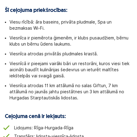
Šī ceļojuma priekšrocības:
Viesu rīcībā: āra baseins, privāta pludmale, Spa un
bezmaksas Wi-Fi.
Viesnīca ir piemērota ģimenēm, ir klubs pusaudžiem, bērnu
klubs un bērnu ūdens laukums.
Viesnīca atrodas privātās pludmales krastā.
Viesnīcā ir pieejami vairāki bāri un restorāni, kuros viesi tiek
aicināti baudīt kulinārijas šedevrus un ieturēt maltītes
iekštelpās vai svaigā gaisā.
Viesnīca atrodas 11 km attālumā no salas Giftun, 7 km
attālumā no jaunās jahtu piestātnes un 3 km attālumā no
Hurgadas Starptautiskās lidostas.
Ceļojuma cenā ir iekļauts:
Lidojums: Rīga-Hurgada-Rīga
Transfērs: lidosta-viesnīca-lidosta