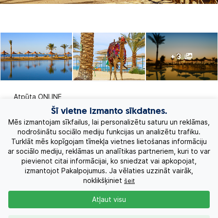
+ 3
Atpūta ONLINE
Šī vietne izmanto sīkdatnes.
Ekskursiju ceļojumi
Mēs izmantojam sīkfailus, lai personalizētu saturu un reklāmas,
nodrošinātu sociālo mediju funkcijas un analizētu trafiku.
Turklāt mēs kopīgojam tīmekļa vietnes lietošanas informāciju
Eksotiskie ceļojumi
ar sociālo mediju, reklāmas un analītikas partneriem, kuri to var
pievienot citai informācijai, ko sniedzat vai apkopojat,
Labākie piedāvājumi
izmantojot Pakalpojumus. Ja vēlaties uzzināt vairāk,
noklikšķiniet
šeit
Kruīzi
Atļaut visu
Par Mums