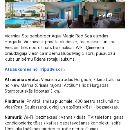
+ 9
Viesnīca Steigenberger Aqua Magic Red Sea atrodas
Hurgadā. Viesnīcai ir privāta pludmale, āra baseins un spa.
Viesiem tiek nodrošināts bezmaksas WiFi. Ģimenēm
draudzīgajā viesnīcā ir bērnu klubs Magic Tors, pusaudžu
klubs un bērnu ūdens rotaļu laukums.
Atsauksmes no Tripadvisor »
Atrašanās vieta:
Viesnīca atrodas Hurgādā, 7 km attālumā
no New Marina tūrisma rajona. Attālums līdz Hurgadas
Starptautiskās lidostas 3 km.
Pludmale:
Privātā, smilšu pludmale, 400 metru attālumā no
viesnīcas. Saulessargi, dvieļi un atpūtas krēsli - bezmaksas.
Numurā:
Wi-Fi (bezmaksas); vanna / duša; TV; telefons; gaisa
kondicionieris; tējas / kafijas pagatavošanas komplekti; seifs;
fēns; gludināšanas piederumi (pēc pieprasījuma).