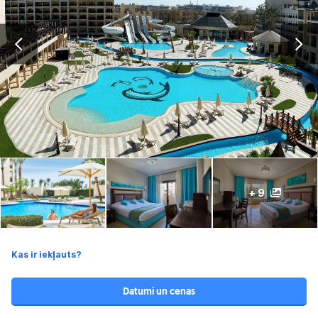
+ 9
Kas ir iekļauts?
Datumi un cenas