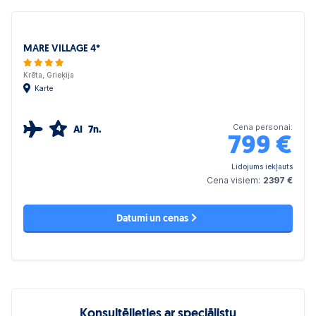
MARE VILLAGE 4*
Krēta, Grieķija
Karte
Cena personai:
AI
7n.
4
799
€
Lidojums iekļauts
Cena visiem:
2397 €
Datumi un cenas
Konsultējieties ar speciālistu