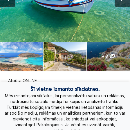
+ 3
Atpūta ONLINE
Šī vietne izmanto sīkdatnes.
Ekskursiju ceļojumi
Mēs izmantojam sīkfailus, lai personalizētu saturu un reklāmas,
nodrošinātu sociālo mediju funkcijas un analizētu trafiku.
Turklāt mēs kopīgojam tīmekļa vietnes lietošanas informāciju
Eksotiskie ceļojumi
ar sociālo mediju, reklāmas un analītikas partneriem, kuri to var
pievienot citai informācijai, ko sniedzat vai apkopojat,
Labākie piedāvājumi
izmantojot Pakalpojumus. Ja vēlaties uzzināt vairāk,