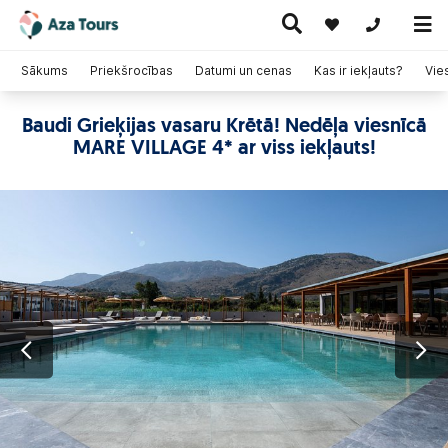
+371 269555
Sākums
Priekšrocības
Datumi un cenas
Kas ir iekļauts?
Vie
Baudi Grieķijas vasaru Krētā! Nedēļa viesnīcā
Ceļojumi
MARE VILLAGE 4* ar viss iekļauts!
Ekskursiju
pa Eiropu
Karstie
Kruīzi
ceļojumi
(ar
piedāvājumi
lidmašīnu)