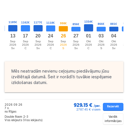
Mēs neatradām nevienu ceļojumu piedāvājumu jūsu
izvēlētajā datumā. Šeit ir norādīti tuvākie iespējamie
izlidošanas datumi.
2026 09 26
929.15 €
/per.
Rezervēt
7 n.
2787.45 € visiem
no Rīgas
Vairāk
Double Room 2-3
Viss iekļauts (Viss iekļauts)
informācijas