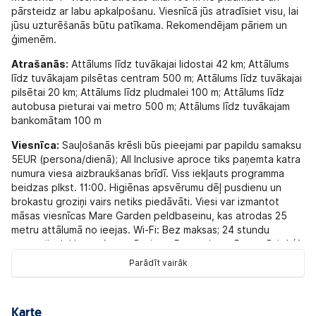
pārsteidz ar labu apkalpošanu. Viesnīcā jūs atradīsiet visu, lai
jūsu uzturēšanās būtu patīkama. Rekomendējam pāriem un
ģimenēm.
Atrašanās:
Attālums līdz tuvākajai lidostai 42 km; Attālums
līdz tuvākajam pilsētas centram 500 m; Attālums līdz tuvākajai
pilsētai 20 km; Attālums līdz pludmalei 100 m; Attālums līdz
autobusa pieturai vai metro 500 m; Attālums līdz tuvākajam
bankomātam 100 m
Viesnīca:
Sauļošanās krēsli būs pieejami par papildu samaksu
5EUR (persona/dienā); All Inclusive aproce tiks paņemta katra
numura viesa aizbraukšanas brīdī. Viss iekļauts programma
beidzas plkst. 11:00. Higiēnas apsvērumu dēļ pusdienu un
brokastu groziņi vairs netiks piedāvāti. Viesi var izmantot
māsas viesnīcas Mare Garden peldbaseinu, kas atrodas 25
metru attālumā no ieejas. Wi-Fi: Bez maksas; 24 stundu
recepcija: Iekļauts; Autostāvvieta: Bez maksas; Restorāni: 1 (A
la carte restorāni: 0); Bāri: 2; Baseins pieaugušajiem - 1
Parādīt vairāk
Pludmale:
Pludmale: Privātā publiskajā zonā; Vai starp
viesnīcu un pludmali ir ceļs, tunelis u.c?: Ceļš; Pludmales
segums: Smiltis un oļi; Ieeja jūrā: Smiltis un oļi; Pludmales
Karte