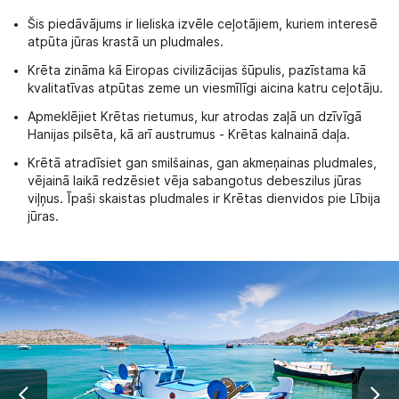
Šis piedāvājums ir lieliska izvēle ceļotājiem, kuriem interesē
atpūta jūras krastā un pludmales.
Krēta zināma kā Eiropas civilizācijas šūpulis, pazīstama kā
kvalitatīvas atpūtas zeme un viesmīlīgi aicina katru ceļotāju.
Apmeklējiet Krētas rietumus, kur atrodas zaļā un dzīvīgā
Hanijas pilsēta, kā arī austrumus - Krētas kalnainā daļa.
Krētā atradīsiet gan smilšainas, gan akmeņainas pludmales,
vējainā laikā redzēsiet vēja sabangotus debeszilus jūras
viļņus. Īpaši skaistas pludmales ir Krētas dienvidos pie Lībija
jūras.