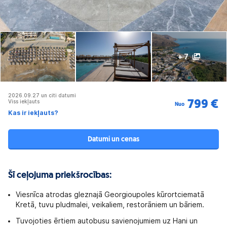
+ 7
2026.09.27 un citi datumi
Viss iekļauts
799 €
Nuo
Kas ir iekļauts?
Datumi un cenas
Šī ceļojuma priekšrocības:
Viesnīca atrodas gleznajā Georgioupoles kūrortciematā
Kretā, tuvu pludmalei, veikaliem, restorāniem un bāriem.
Tuvojoties ērtiem autobusu savienojumiem uz Hani un