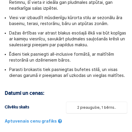
Retimnu, šī vieta ir ideāla gan pludmales atpūtai, gan
neatkarīgai salas izpētei.
Viesi var izbaudīt mūsdienīgu kūrorta stilu ar sezonālu āra
baseinu, terasi, restorānu, bāru un atpūtas zonām.
Dažas ērtības var atrast blakus esošajā ēkā vai būt kopīgas
ar kaimiņu viesnīcu, savukārt pludmales sauļošanās krēsli un
saulessargi pieejami par papildus maksu.
Ēdieni tiek pasniegti all-inclusive formātā, ar maltītēm
restorānā un dzērieniem bāros.
Parasti brokastis tiek pasniegtas bufetes stilā, un visas
dienas garumā ir pieejamas arī uzkodas un vieglas maltītes.
Datumi un cenas:
Cilvēku skaits
2 pieaugušie, 1 bērns..
Aptuvenais cenu grafiks