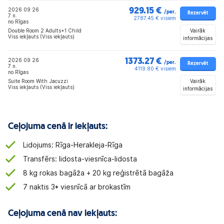
2026 09 26
929.15 €
/per.
Rezervēt
7 n.
2787.45 € visiem
no Rīgas
Vairāk
Double Room 2 Adults+1 Child
Viss iekļauts (Viss iekļauts)
informācijas
2026 09 26
1373.27 €
/per.
Rezervēt
7 n.
4119.80 € visiem
no Rīgas
Vairāk
Suite Room With Jacuzzi
Viss iekļauts (Viss iekļauts)
informācijas
Ceļojuma cenā ir iekļauts:
Lidojums: Rīga-Herakleja-Rīga
Transfērs: lidosta-viesnīca-lidosta
8 kg rokas bagāža + 20 kg reģistrētā bagāža
7 naktis 3* viesnīcā ar brokastīm
Ceļojuma cenā nav iekļauts: