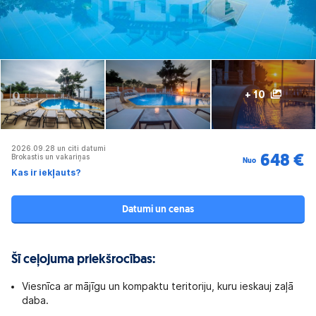
+ 10
2026.09.28 un citi datumi
Brokastis un vakariņas
648 €
Nuo
Kas ir iekļauts?
Datumi un cenas
Šī ceļojuma priekšrocības:
Viesnīca ar mājīgu un kompaktu teritoriju, kuru ieskauj zaļā
daba.