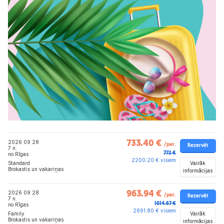
2026 09 28
733.40 €
/per.
Rezervēt
7 n.
772 €
no Rīgas
2200.20 € visiem
Vairāk
Standard
Brokastis un vakariņas
informācijas
2026 09 28
963.94 €
/per.
Rezervēt
7 n.
1014.67 €
no Rīgas
2891.80 € visiem
Vairāk
Family
Brokastis un vakariņas
informācijas