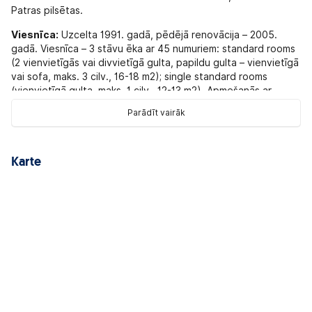
Patras pilsētas.
Viesnīca:
Uzcelta 1991. gadā, pēdējā renovācija – 2005.
gadā. Viesnīca – 3 stāvu ēka ar 45 numuriem: standard rooms
(2 vienvietīgās vai divvietīgā gulta, papildu gulta – vienvietīgā
vai sofa, maks. 3 cilv., 16-18 m2); single standard rooms
(vienvietīgā gulta, maks. 1 cilv., 12-13 m2). Apmešanās ar
dzīvniekiem: iespējama (līdz 12 kg).
Parādīt vairāk
Bērniem:
bērnu krēsliņi restorānā: ir; baby cot: pēc
pieprasījuma, bez maksas.
Karte
Teritorija:
bāri: 2; ārsta izsaukums; veļas mazgātava maksas
pakalpojums; restorāni: 1; ķīmiskā tīrītava; autostāvvieta ir;
interneta kafejnīca bez maksas; Wi-Fi bez maksas; bagāžas
telpa; saulessargi, atpūtas krēsli pie baseina: bez maksas;
baseini: 1.
Pludmale:
ieeja jūrā: lielu oļu; dvieļi pludmalē: nav; uz jūru
jādodas pa kāpnēm; saulessargi un atpūtas krēsli ir tikai pie
baseina; viesnīcai praktiski nav krasta joslas.
Numurā:
vanna vai duša; numura uzkopšana: katru dienu;