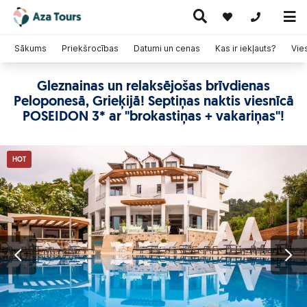
+371 269555
Sākums
Priekšrocības
Datumi un cenas
Kas ir iekļauts?
Vie
Gleznainas un relaksējošas brīvdienas
Ceļojumi
Peloponesā, Grieķijā! Septiņas naktis viesnīcā
Ekskursiju
pa Eiropu
Karstie
Kruīzi
ceļojumi
(ar
piedāvājumi
POSEIDON 3* ar "brokastiņas + vakariņas"!
lidmašīnu)
HOT