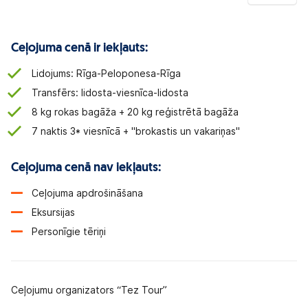
Ceļojuma cenā ir iekļauts:
Lidojums: Rīga-Peloponesa-Rīga
Transfērs: lidosta-viesnīca-lidosta
8 kg rokas bagāža + 20 kg reģistrētā bagāža
7 naktis 3* viesnīcā + "brokastis un vakariņas"
Ceļojuma cenā nav iekļauts:
Ceļojuma apdrošināšana
Eksursijas
Personīgie tēriņi
Ceļojumu organizators “Tez Tour”