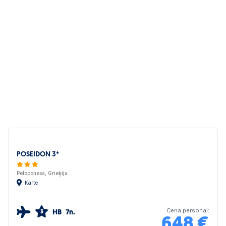
mazs ledusskapis; telefons; fēns: ir; kondicionētājs:
individuālais, bez maksas; minibārs maksas pakalpojums;
balkons; seifs: numurā, bez maksas; pirts piederumi; grīda:
parkets; dvieļu nomaiņa: katru dienu; TV: SAT; veļas nomaiņa:
katru dienu.
POSEIDON 3*
Peloponesa, Grieķija
Karte
Cena personai:
HB
7n.
3
648
€