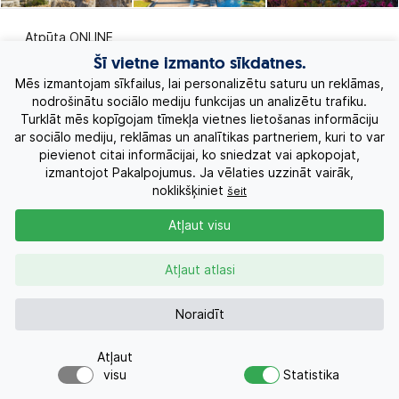
Atpūta ONLINE
Šī vietne izmanto sīkdatnes.
Ekskursiju ceļojumi
Mēs izmantojam sīkfailus, lai personalizētu saturu un reklāmas,
nodrošinātu sociālo mediju funkcijas un analizētu trafiku.
Turklāt mēs kopīgojam tīmekļa vietnes lietošanas informāciju
Eksotiskie ceļojumi
ar sociālo mediju, reklāmas un analītikas partneriem, kuri to var
pievienot citai informācijai, ko sniedzat vai apkopojat,
Labākie piedāvājumi
izmantojot Pakalpojumus. Ja vēlaties uzzināt vairāk,
noklikšķiniet
šeit
Kruīzi
Atļaut visu
Par Mums
Atļaut atlasi
Kontakti
Noraidīt
Atļaut
Pieprasījums
+371 26955551
visu
Statistika
Vai meklējat ceļojumu?