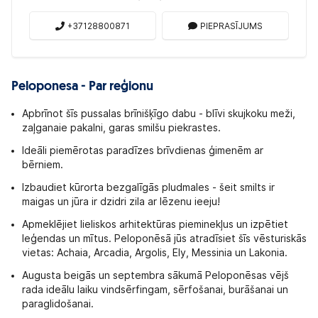
+37128800871
PIEPRASĪJUMS
Peloponesa - Par reģionu
Apbrīnot šīs pussalas brīnišķīgo dabu - blīvi skujkoku meži,
zaļganaie pakalni, garas smilšu piekrastes.
Ideāli piemērotas paradīzes brīvdienas ģimenēm ar
bērniem.
Izbaudiet kūrorta bezgalīgās pludmales - šeit smilts ir
maigas un jūra ir dzidri zila ar lēzenu ieeju!
Apmeklējiet lieliskos arhitektūras pieminekļus un izpētiet
leģendas un mītus. Peloponēsā jūs atradīsiet šīs vēsturiskās
vietas: Achaia, Arcadia, Argolis, Ely, Messinia un Lakonia.
Augusta beigās un septembra sākumā Peloponēsas vējš
rada ideālu laiku vindsērfingam, sērfošanai, burāšanai un
paraglidošanai.