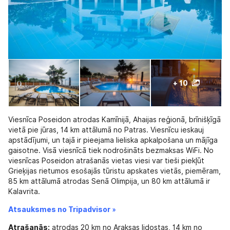
+ 10
Viesnīca Poseidon atrodas Kamīnijā, Ahaijas reģionā, brīnišķīgā
vietā pie jūras, 14 km attālumā no Patras. Viesnīcu ieskauj
apstādījumi, un tajā ir pieejama lieliska apkalpošana un mājīga
gaisotne. Visā viesnīcā tiek nodrošināts bezmaksas WiFi. No
viesnīcas Poseidon atrašanās vietas viesi var tieši piekļūt
Grieķijas rietumos esošajās tūristu apskates vietās, piemēram,
85 km attālumā atrodas Senā Olimpija, un 80 km attālumā ir
Kalavrita.
Atsauksmes no Tripadvisor »
Atrašanās:
atrodas 20 km no Araksas lidostas, 14 km no