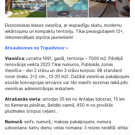
Ekonomiskas klases viesnīca, ar iespaidīgu skatu, modernu
iekārtojumu un kompaktu teritoriju. Tikai pieaugušajiem 12+,
rekomendējam atpūtai jauniešiem!
Atsauksmes no Tripadvisor »
Viesnīca:
uzcelta 1991. gadā, teritorija – 7000 m2. Pēdējā
renovācija veikta 2023 Tikai numuros, Publiskās zonas
Viesnīca – divi 2 stāvu un divi 3 stāvu korpusi: 98 standard
room (maks. 2+2 cilv., 13-20 m2). Dažādi viesnīcas pakalpojumi
esošās koncepcijas ietvaros var tikt mainīti sezonas laikā pēc
viesnīcas administrācijas ieskatiem.
Atrašanās vieta:
atrodas 35 km no Antaljas lidostas, 15 km
no Kemeras pilsētas, Beldibi ciemā, 450 m no privātās
pludmales (otrpus ceļam).
Numurā:
seifs: numurā,: maksas pakalpojums; numura
uzkopšana: katru dienu; veļas nomaiņa: 3 reizes nedēļā; grīda:
lamināts; televizors: ir; balkons; duša; fēns: ir; kondicionētājs: