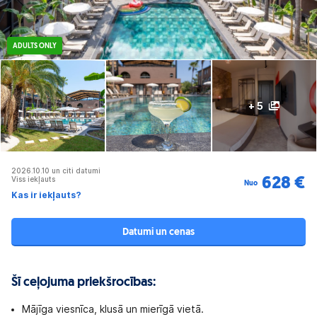
ADULTS ONLY
+ 5
2026.10.10 un citi datumi
Viss iekļauts
628 €
Nuo
Kas ir iekļauts?
Datumi un cenas
Šī ceļojuma priekšrocības:
Mājīga viesnīca, klusā un mierīgā vietā.