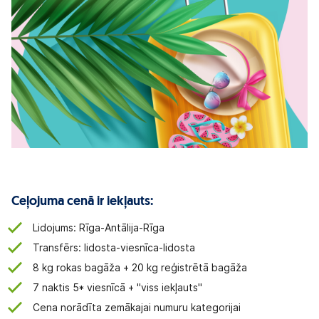
Ceļojuma cenā ir iekļauts:
Lidojums: Rīga-Antālija-Rīga
Transfērs: lidosta-viesnīca-lidosta
8 kg rokas bagāža + 20 kg reģistrētā bagāža
7 naktis 5* viesnīcā + "viss iekļauts"
Cena norādīta zemākajai numuru kategorijai