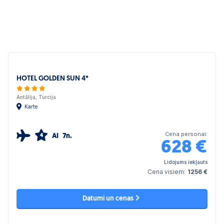
HOTEL GOLDEN SUN 4*
Antālija, Turcija
Karte
Cena personai:
AI
7n.
4
628
€
Lidojums iekļauts
Cena visiem:
1256 €
Datumi un cenas