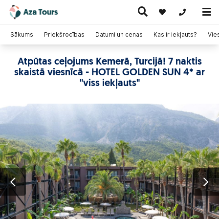
+371 269555
Sākums
Priekšrocības
Datumi un cenas
Kas ir iekļauts?
Vie
Atpūtas ceļojums Kemerā, Turcijā! 7 naktis
Ceļojumi
skaistā viesnīcā - HOTEL GOLDEN SUN 4* ar
Ekskursiju
pa Eiropu
Karstie
Kruīzi
ceļojumi
(ar
piedāvājumi
"viss iekļauts"
lidmašīnu)