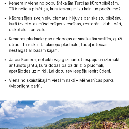
Kemera ir viena no populārākajām Turcijas kūrortpilsētām.
Tā ir neliela pilsētiņa, kuru ieskauj milzu kalni un priežu meži.
Kādreizējais zvejnieku ciemats ir kļuvis par skaistu pilsētiņu,
kurā izvietotas mūsdienīgas viesnīcas, restorāni, klubi, bāri,
diskotēkas un veikali.
Kemeras pludmale gan nelepojas ar smalkajām smiltīm, gluži
otrādi, tā ir skaista akmeņu pludmale, tādēļ ieteicams
nestaigāt ar basām kājām.
Ja esi Kemerā, noteikti vajag izmantot iespēju un izbraukt
ar tūristu jahtu, kura dodas pa dzidri zilo pludmali,
apstājoties uz mirkli. Lai dotu tev iespēju ienirt ūdenī.
Viena no skaistākajām vietām naktī – Mēnesnīcas parks
(Moonlight park).