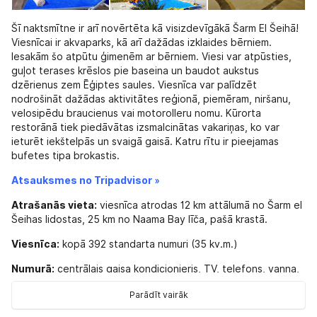
Šī naktsmītne ir arī novērtēta kā visizdevīgākā Šarm El Šeihā!
Viesnīcai ir akvaparks, kā arī dažādas izklaides bērniem.
Iesakām šo atpūtu ģimenēm ar bērniem. Viesi var atpūsties,
guļot terases krēslos pie baseina un baudot aukstus
dzērienus zem Ēģiptes saules. Viesnīca var palīdzēt
nodrošināt dažādas aktivitātes reģionā, piemēram, niršanu,
velosipēdu braucienus vai motorolleru nomu. Kūrorta
restorānā tiek piedāvātas izsmalcinātas vakariņas, ko var
ieturēt iekštelpās un svaigā gaisā. Katru rītu ir pieejamas
bufetes tipa brokastis.
Atsauksmes no Tripadvisor »
Atrašanās vieta:
viesnīca atrodas 12 km attālumā no Šarm el
Šeihas lidostas, 25 km no Naama Bay līča, pašā krastā.
Viesnīca:
kopā 392 standarta numuri (35 kv.m.)
Numurā:
centrālais gaisa kondicionieris, TV, telefons, vanna,
fēns, mini-bārs, seifs, balkons / terase, keramikas flīžu grīda.
Parādīt vairāk
Pieejamie pakalpojumi:
5 restorāni, 6 bāri, 3 peldbaseini,