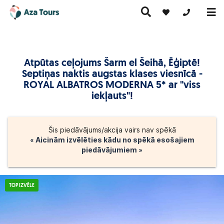
+371 269555
Atpūtas ceļojums Šarm el Šeihā, Ēģiptē!
Ceļojumi
Septiņas naktis augstas klases viesnīcā -
Ekskursiju
pa Eiropu
Karstie
Kruīzi
ceļojumi
(ar
piedāvājumi
ROYAL ALBATROS MODERNA 5* ar "viss
lidmašīnu)
iekļauts"!
Šis piedāvājums/akcija vairs nav spēkā
« Aicinām izvēlēties kādu no spēkā esošajiem
piedāvājumiem »
TOP IZVĒLE