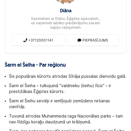
Diāna
Sazinieties ar Diānu, Ēģiptes specialisti ,
un saņemiet labāko piedāvājumu savam
sapņu ceļojumam:
+37120001141
PIEPRASĪJUMS
Šarm el Šeiha - Par reģionu
Šis populārais kūrorts atrodas Sīnāja pussalas dienvidu galā.
Šarm el Šeiha – tulkojumā "valdnieku (šeihu) līcis" – ir
prestižākais Ēģiptes kūrorts.
Šarm el Šeihu sevišķi ir iemīļojuši zemūdens niršanas
cienītāji.
Tuvumā atrodas Muhammeda raga Nacionālais parks – tam
nav līdzīgu koraļļu daudzumā un krāšņumā.