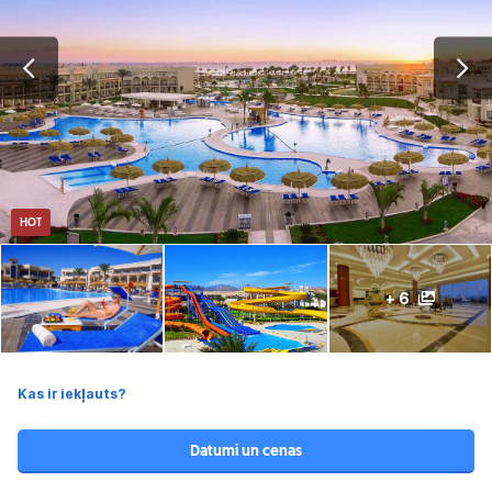
HOT
+ 6
Kas ir iekļauts?
Datumi un cenas