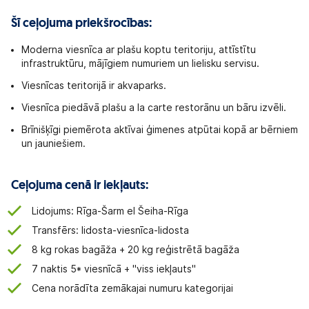
Šī ceļojuma priekšrocības:
Moderna viesnīca ar plašu koptu teritoriju, attīstītu
infrastruktūru, mājīgiem numuriem un lielisku servisu.
Viesnīcas teritorijā ir akvaparks.
Viesnīca piedāvā plašu a la carte restorānu un bāru izvēli.
Brīnišķīgi piemērota aktīvai ģimenes atpūtai kopā ar bērniem
un jauniešiem.
Ceļojuma cenā ir iekļauts:
Lidojums: Rīga-Šarm el Šeiha-Rīga
Transfērs: lidosta-viesnīca-lidosta
8 kg rokas bagāža + 20 kg reģistrētā bagāža
7 naktis 5* viesnīcā + "viss iekļauts"
Cena norādīta zemākajai numuru kategorijai