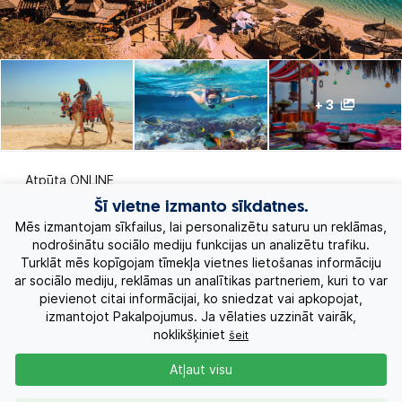
+ 3
Atpūta ONLINE
Šī vietne izmanto sīkdatnes.
Ekskursiju ceļojumi
Mēs izmantojam sīkfailus, lai personalizētu saturu un reklāmas,
nodrošinātu sociālo mediju funkcijas un analizētu trafiku.
Turklāt mēs kopīgojam tīmekļa vietnes lietošanas informāciju
Eksotiskie ceļojumi
ar sociālo mediju, reklāmas un analītikas partneriem, kuri to var
pievienot citai informācijai, ko sniedzat vai apkopojat,
Labākie piedāvājumi
izmantojot Pakalpojumus. Ja vēlaties uzzināt vairāk,
noklikšķiniet
šeit
Kruīzi
Atļaut visu
Par Mums