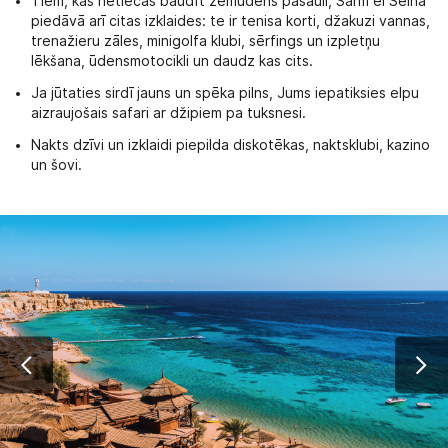
Tiem, kas netiecas baudīt zemūdens pasauli, Šarm el Šeiha
piedāvā arī citas izklaides: te ir tenisa korti, džakuzi vannas,
trenažieru zāles, minigolfa klubi, sērfings un izpletņu
lēkšana, ūdensmotocikli un daudz kas cits.
Ja jūtaties sirdī jauns un spēka pilns, Jums iepatiksies elpu
aizraujošais safari ar džipiem pa tuksnesi.
Nakts dzīvi un izklaidi piepilda diskotēkas, naktsklubi, kazino
un šovi.