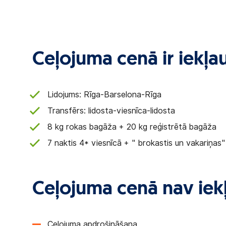
Ceļojuma cenā ir iekļau
Lidojums: Rīga-Barselona-Rīga
Transfērs: lidosta-viesnīca-lidosta
8 kg rokas bagāža + 20 kg reģistrētā bagāža
7 naktis 4* viesnīcā + " brokastis un vakariņas"
Ceļojuma cenā nav iekļ
Ceļojuma apdrošināšana