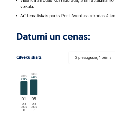
Viesnīca atrodas Kostadoradā, 3 km attālumā no S
veikalu.
Arī tematiskais parks Port Aventura atrodas 4 km
Datumi un cenas:
2 pieaugušie, 1 bērns..
Cilvēku skaits