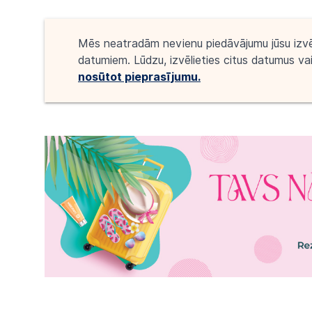
Mēs neatradām nevienu piedāvājumu jūsu izv
datumiem. Lūdzu, izvēlieties citus datumus va
nosūtot pieprasījumu.