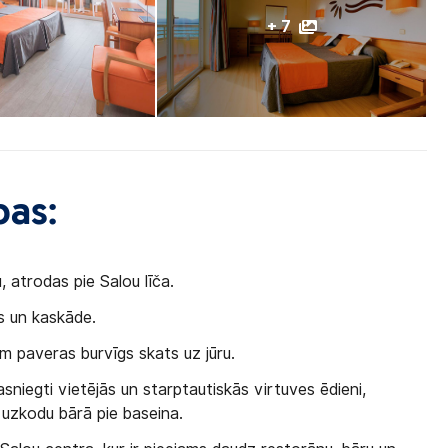
+ 7
bas:
, atrodas pie Salou līča.
ns un kaskāde.
em paveras burvīgs skats uz jūru.
sniegti vietējās un starptautiskās virtuves ēdieni,
 uzkodu bārā pie baseina.