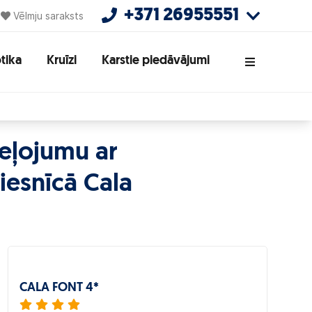
+371 26955551
Vēlmju saraksts
tika
Kruīzi
Karstie piedāvājumi
ceļojumu ar
iesnīcā Cala
CALA FONT 4*