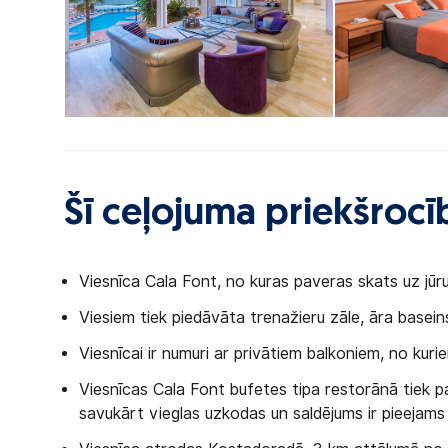
Šī ceļojuma priekšrocī
Viesnīca Cala Font, no kuras paveras skats uz jūru
Viesiem tiek piedāvāta trenažieru zāle, āra basei
Viesnīcai ir numuri ar privātiem balkoniem, no kuri
Viesnīcas Cala Font bufetes tipa restorānā tiek pa
savukārt vieglas uzkodas un saldējums ir pieejams