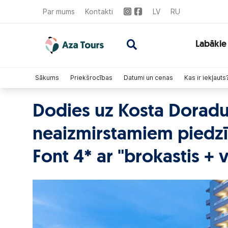
Par mums
Kontakti
LV
RU
Labākie
Sākums
Priekšrocības
Datumi un cenas
Kas ir iekļauts
Dodies uz Kosta Doradu,
neaizmirstamiem piedzī
Font 4* ar "brokastis + 