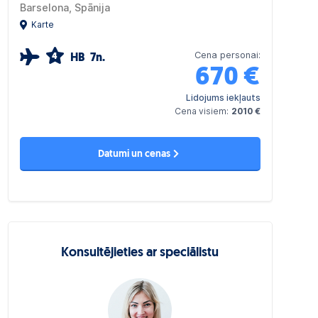
Barselona, Spānija
Karte
Cena personai:
4
HB
7n.
670
€
Lidojums iekļauts
Cena visiem:
2010 €
Datumi un cenas
Konsultējieties ar speciālistu