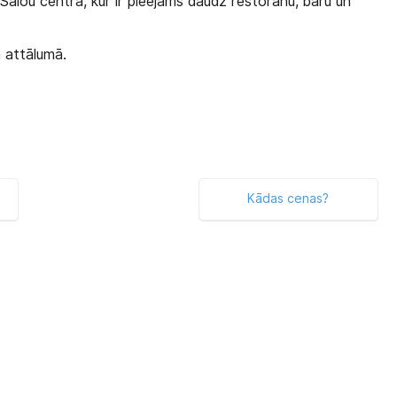
alou centra, kur ir pieejams daudz restorānu, bāru un
 attālumā.
Kādas cenas?