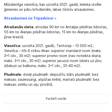
Mūsdienīga viesnīca, kas uzcelta 2021. gadā, lieliska izvēle
ģimenes un pāru brīvdienām, labas tūristu atsauksmes.
Atsauksmes no Tripadvisor »
Atrašanās vieta:
atrodas 90 km no Antaljas pilsētas lidostas,
55 km no Alanjas pilsētas lidostas, 15 km no Alanjas pilsētas,
jūras krastā.
Viesnīca:
uzcelta 2021. gadā.; Teritorija – 13 000 m2.;
Viesnīca – trīs 6 stāvu ēkas: superior standard room (maks.
3+1 cilv., 30 m2); superior promo room (nav noteikta skata;
maks. 3+1 cilv., 30 m2); superior jacuzzi room (skats uz jūru;
džakuzi uz balkona, maks. 3+1 cilv., 33-40 m2).
Pludmale:
dvieļi pludmalē: depozīts; bārs pludmalē: bez
maksas; saulessargi, atpūtas krēsli, matrači pludmalē: bez
maksas; smilšu un oļu; privātā.
Numurs:
seifs: numurā, bez maksas; telefons; minibārs bez
maksas (ūdens, atspirdzinošie dzērieni; ūdens papildināšana
Parādīt vairāk
katru dienu); balkons; duša; numura uzkopšana: katru dienu;
piederumi tējas/kafijas pagatavošanai; fēns: ir; televizors: ir;