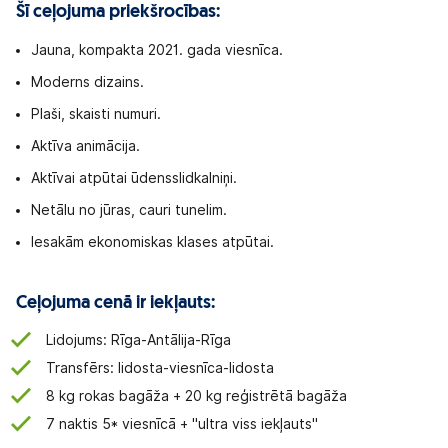
Šī ceļojuma priekšrocības:
Jauna, kompakta 2021. gada viesnīca.
Moderns dizains.
Plaši, skaisti numuri.
Aktīva animācija.
Aktīvai atpūtai ūdensslidkalniņi.
Netālu no jūras, cauri tunelim.
Iesakām ekonomiskas klases atpūtai.
Ceļojuma cenā ir iekļauts:
Lidojums: Rīga-Antālija-Rīga
Transfērs: lidosta-viesnīca-lidosta
8 kg rokas bagāža + 20 kg reģistrētā bagāža
7 naktis 5* viesnīcā + "ultra viss iekļauts"