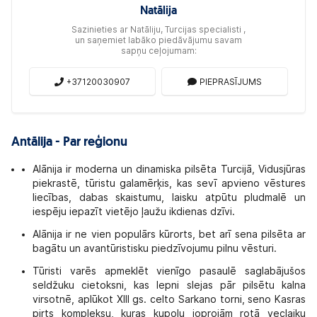
Natālija
Sazinieties ar Natāliju, Turcijas specialisti ,
un saņemiet labāko piedāvājumu savam
sapņu ceļojumam:
+37120030907
PIEPRASĪJUMS
Antālija - Par reģionu
Alānija ir moderna un dinamiska pilsēta Turcijā, Vidusjūras
piekrastē, tūristu galamērķis, kas sevī apvieno vēstures
liecības, dabas skaistumu, laisku atpūtu pludmalē un
iespēju iepazīt vietējo ļaužu ikdienas dzīvi.
Alānija ir ne vien populārs kūrorts, bet arī sena pilsēta ar
bagātu un avantūristisku piedzīvojumu pilnu vēsturi.
Tūristi varēs apmeklēt vienīgo pasaulē saglabājušos
seldžuku cietoksni, kas lepni slejas pār pilsētu kalna
virsotnē, aplūkot XIII gs. celto Sarkano torni, seno Kasras
pirts kompleksu, kuras kupolu joprojām rotā veclaiku