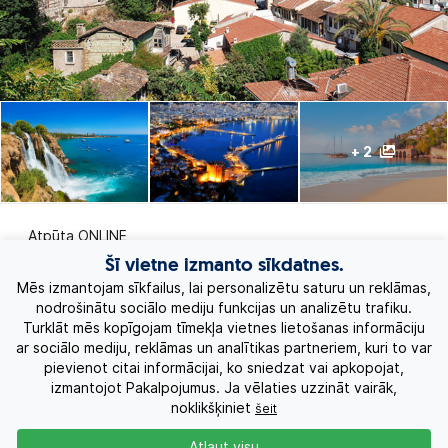
+ 2
Atpūta ONLINE
Šī vietne izmanto sīkdatnes.
Ekskursiju ceļojumi
Mēs izmantojam sīkfailus, lai personalizētu saturu un reklāmas,
nodrošinātu sociālo mediju funkcijas un analizētu trafiku.
Turklāt mēs kopīgojam tīmekļa vietnes lietošanas informāciju
Eksotiskie ceļojumi
ar sociālo mediju, reklāmas un analītikas partneriem, kuri to var
pievienot citai informācijai, ko sniedzat vai apkopojat,
Labākie piedāvājumi
izmantojot Pakalpojumus. Ja vēlaties uzzināt vairāk,
noklikšķiniet
šeit
Kruīzi
Atļaut visu