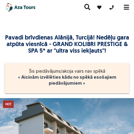
+371 269555
Pavadi brīvdienas Alānijā, Turcijā! Nedēļu gara
Ceļojumi
atpūta viesnīcā - GRAND KOLIBRI PRESTIGE &
Ekskursiju
pa Eiropu
Karstie
Kruīzi
ceļojumi
(ar
piedāvājumi
SPA 5* ar "ultra viss iekļauts"!
lidmašīnu)
Šis piedāvājums/akcija vairs nav spēkā
« Aicinām izvēlēties kādu no spēkā esošajiem
piedāvājumiem »
HOT