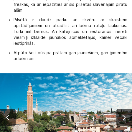
freskas, kā arī iepazīties ar šīs pilsētas slavenajām pirātu
alām.
Pilsētā ir daudz parku un skvēru ar skaistiem
apstādījumiem un atradīsit arī bērnu rotaļu laukumus.
Turki mīl bērnus. Arī kafejnīcās un restorānos, nereti
viesmīļi izklaidē jaunākos apmeklētājus, kamēr vecāki
iestiprinās.
Atpūta šeit būs pa prātam gan jauniešiem, gan ģimenēm
ar bērniem.