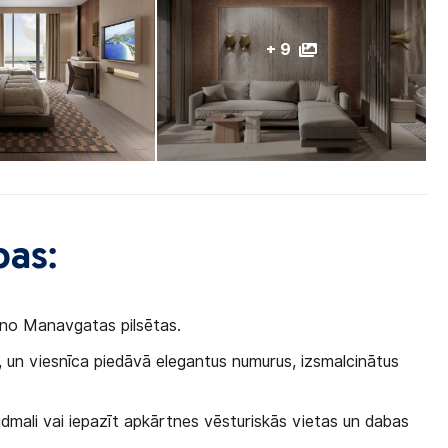
+ 9
bas:
u no Manavgatas pilsētas.
u, un viesnīca piedāvā elegantus numurus, izsmalcinātus
ludmali vai iepazīt apkārtnes vēsturiskās vietas un dabas