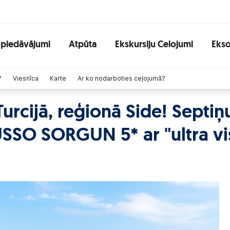
 piedāvājumi
Atpūta
Ekskursiju Celojumi
Ekso
?
Viesnīca
Karte
Ar ko nodarboties ceļojumā?
urcijā, reģionā Side! Septiņ
USSO SORGUN 5* ar "ultra vi