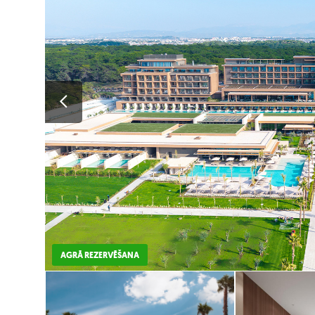
AGRĀ REZERVĒŠANA