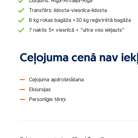
Lidojums: Rīga-Antālija-Rīga
Transfērs: lidosta-viesnīca-lidosta
8 kg rokas bagāža +30 kg reģistrētā bagāža
7 naktis 5* viesnīcā + "ultra viss iekļauts"
Ceļojuma cenā nav iekļ
Ceļojuma apdrošināšana
Eksursijas
Personīgie tēriņi