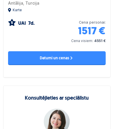
Antālija, Turcija
Karte
Cena personai:
5
UAI
7d.
1517
€
Cena visiem:
4551 €
Datumi un cenas
Konsultējieties ar speciālistu