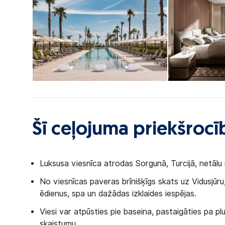
Šī ceļojuma priekšrocī
Luksusa viesnīca atrodas Sorgunā, Turcijā, netāl
No viesnīcas paveras brīnišķīgs skats uz Vidusjūr
ēdienus, spa un dažādas izklaides iespējas.
Viesi var atpūsties pie baseina, pastaigāties pa p
skaistumu.