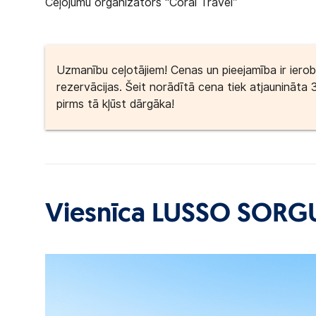
Ceļojumu organizators “Coral Travel”
Uzmanību ceļotājiem! Cenas un pieejamība ir iero
rezervācijas. Šeit norādītā cena tiek atjaunināta 
pirms tā kļūst dārgāka!
Viesnīca LUSSO SORG