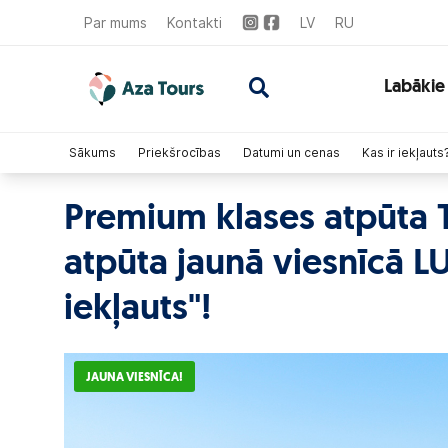
Par mums
Kontakti
LV
RU
Labākie
Sākums
Priekšrocības
Datumi un cenas
Kas ir iekļauts
Premium klases atpūta T
atpūta jaunā viesnīcā L
iekļauts"!
JAUNA VIESNĪCA!