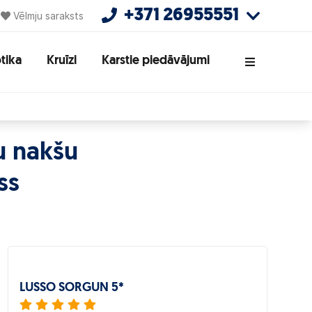
+371 26955551
Vēlmju saraksts
tika
Kruīzi
Karstie piedāvājumi
u nakšu
ss
LUSSO SORGUN 5*