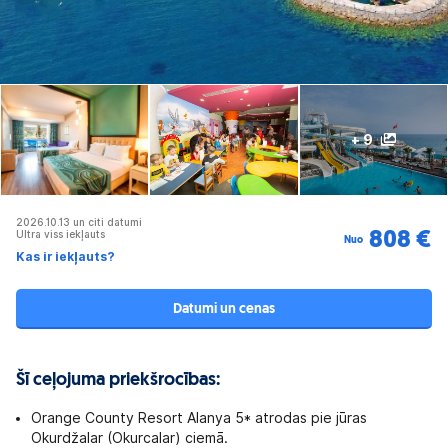
+ 9
2026.10.13 un citi datumi
Ultra viss iekļauts
808 €
Nuo
Kas ir iekļauts?
Datumi un cenas
Šī ceļojuma priekšrocības:
Orange County Resort Alanya 5* atrodas pie jūras
Okurdžalar (Okurcalar) ciemā.