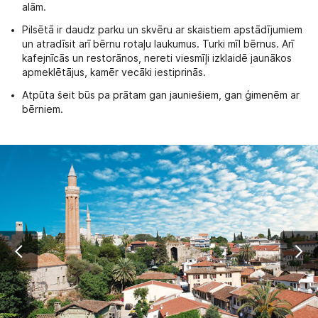
alām.
Pilsētā ir daudz parku un skvēru ar skaistiem apstādījumiem
un atradīsit arī bērnu rotaļu laukumus. Turki mīl bērnus. Arī
kafejnīcās un restorānos, nereti viesmīļi izklaidē jaunākos
apmeklētājus, kamēr vecāki iestiprinās.
Atpūta šeit būs pa prātam gan jauniešiem, gan ģimenēm ar
bērniem.