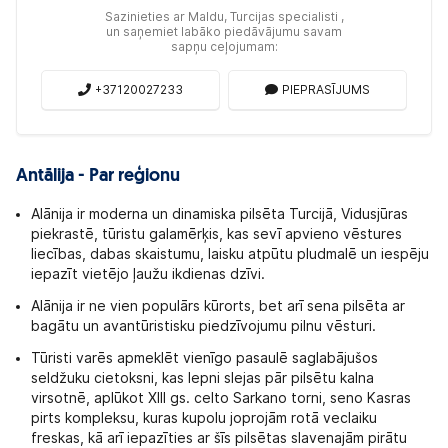
Sazinieties ar Maldu, Turcijas specialisti ,
un saņemiet labāko piedāvājumu savam
sapņu ceļojumam:
+37120027233
PIEPRASĪJUMS
Antālija - Par reģionu
Alānija ir moderna un dinamiska pilsēta Turcijā, Vidusjūras
piekrastē, tūristu galamērķis, kas sevī apvieno vēstures
liecības, dabas skaistumu, laisku atpūtu pludmalē un iespēju
iepazīt vietējo ļaužu ikdienas dzīvi.
Alānija ir ne vien populārs kūrorts, bet arī sena pilsēta ar
bagātu un avantūristisku piedzīvojumu pilnu vēsturi.
Tūristi varēs apmeklēt vienīgo pasaulē saglabājušos
seldžuku cietoksni, kas lepni slejas pār pilsētu kalna
virsotnē, aplūkot XIII gs. celto Sarkano torni, seno Kasras
pirts kompleksu, kuras kupolu joprojām rotā veclaiku
freskas, kā arī iepazīties ar šīs pilsētas slavenajām pirātu