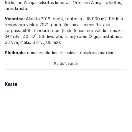
55 km no Alanjas pilsētas lidostas, 15 km no Alanjas pilsētas,
jūras krastā.
Viesnīca:
Atklāta 2016. gadā, teritorija – 18 000 m2. Pēdējā
renovācija veikta 2021. gadā. Viesnīca – viens 9 stāvu
korpuss: 499 standard room (t. sk. 5 numuri invalīdiem; maks.
3+2 cilv., 40 m2); 56 divistabu family room (2 guļamistabas ar
durvīm, maks. 6 cilv., 60 m2).
Pludmale:
nojumes pludmalē: maksas pakalpojums; dvieļi
pludmalē:: bez maksas; muliņš (2500 m2); smilšu un oļu; privātā;
Parādīt vairāk
saulessargi, atpūtas krēsli, matrači pludmalē:: bez maksas;
bārs pludmalē:: bez maksas.
Numurs:
numura uzkopšana: katru dienu; seifs: numurā,: bez
Karte
maksas; veļas nomaiņa: 3 reizes nedēļā; balkons; grīda:
lamināts; Internets: Wi-Fi,: bez maksas; vanna vai duša;
televizors: ir; kondicionētājs: centrālais; minibārs
(bezalkoholiskie dzērieni - katru dienu): bez maksas; telefons;
room service:: maksas pakalpojums; fēns: ir.
Sports un izklaide:
animācija: bez maksas; diskotēka: bez
maksas; aerobika: bez maksas; trenažieru zāle: bez maksas;