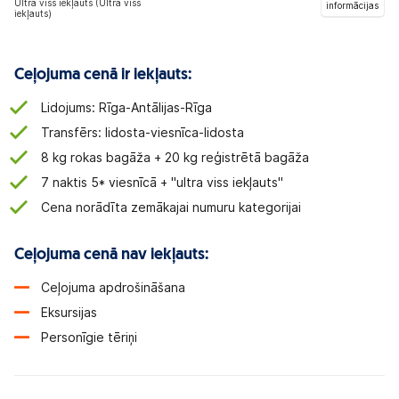
Ultra viss iekļauts (Ultra viss
informācijas
iekļauts)
Ceļojuma cenā ir iekļauts:
Lidojums: Rīga-Antālijas-Rīga
Transfērs: lidosta-viesnīca-lidosta
8 kg rokas bagāža + 20 kg reģistrētā bagāža
7 naktis 5* viesnīcā + "ultra viss iekļauts"
Cena norādīta zemākajai numuru kategorijai
Ceļojuma cenā nav iekļauts:
Ceļojuma apdrošināšana
Eksursijas
Personīgie tēriņi