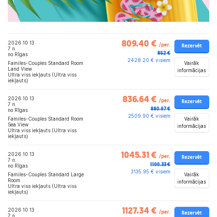
2026 10 13
809.40 €
/per.
Rezervēt
7 n.
852 €
no Rīgas
2428.20 € visiem
Vairāk
Familes-Couples Standard Room
Land View
informācijas
Ultra viss iekļauts (Ultra viss
iekļauts)
2026 10 13
836.64 €
/per.
Rezervēt
7 n.
880.67 €
no Rīgas
2509.90 € visiem
Vairāk
Familes-Couples Standard Room
Sea View
informācijas
Ultra viss iekļauts (Ultra viss
iekļauts)
2026 10 13
1045.31 €
/per.
Rezervēt
7 n.
1100.33 €
no Rīgas
3135.95 € visiem
Vairāk
Familes-Couples Standard Large
Room
informācijas
Ultra viss iekļauts (Ultra viss
iekļauts)
2026 10 13
1127.34 €
/per.
Rezervēt
7 n.