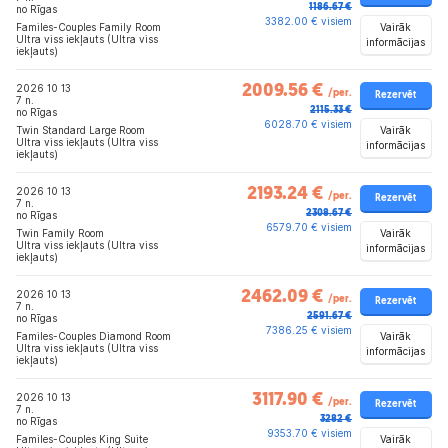
1186.67 €
no Rīgas
3382.00 € visiem
Vairāk
Familes-Couples Family Room
Ultra viss iekļauts (Ultra viss
informācijas
iekļauts)
2026 10 13
2009.56 €
/per.
Rezervēt
7 n.
2115.33 €
no Rīgas
6028.70 € visiem
Vairāk
Twin Standard Large Room
Ultra viss iekļauts (Ultra viss
informācijas
iekļauts)
2026 10 13
2193.24 €
/per.
Rezervēt
7 n.
2308.67 €
no Rīgas
6579.70 € visiem
Vairāk
Twin Family Room
Ultra viss iekļauts (Ultra viss
informācijas
iekļauts)
2026 10 13
2462.09 €
/per.
Rezervēt
7 n.
2591.67 €
no Rīgas
7386.25 € visiem
Vairāk
Familes-Couples Diamond Room
Ultra viss iekļauts (Ultra viss
informācijas
iekļauts)
2026 10 13
3117.90 €
/per.
Rezervēt
7 n.
3282 €
no Rīgas
9353.70 € visiem
Vairāk
Familes-Couples King Suite