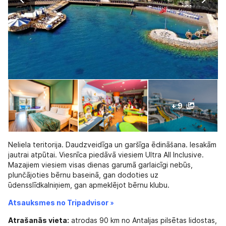
+ 9
Nеliela teritorija. Daudzveidīga un garšīga ēdināšana. Iesakām
jautrai atpūtai. Viesnīca piedāvā viesiem Ultra All Inclusive.
Mazajiem viesiem visas dienas garumā garlaicīgi nebūs,
plunčājoties bērnu baseinā, gan dodoties uz
ūdensslīdkalniņiem, gan apmeklējot bērnu klubu.
Atsauksmes no Tripadvisor »
Atrašanās vieta:
atrodas 90 km no Antaljas pilsētas lidostas,