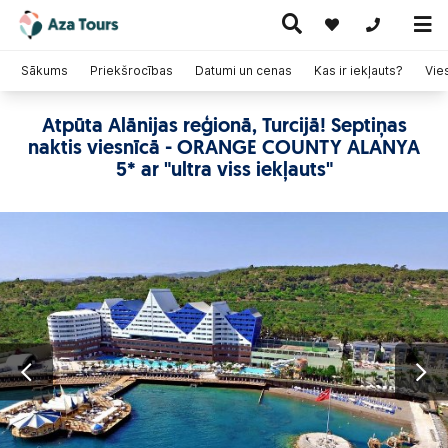
+371 269555
Sākums
Priekšrocības
Datumi un cenas
Kas ir iekļauts?
Vie
Atpūta Alānijas reģionā, Turcijā! Septiņas
Ceļojumi
naktis viesnīcā - ORANGE COUNTY ALANYA
Ekskursiju
pa Eiropu
Karstie
Kruīzi
ceļojumi
(ar
piedāvājumi
5* ar "ultra viss iekļauts"
lidmašīnu)