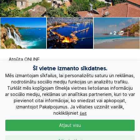
+ 2
Atpūta ONLINE
Šī vietne izmanto sīkdatnes.
Ekskursiju ceļojumi
Mēs izmantojam sīkfailus, lai personalizētu saturu un reklāmas,
nodrošinātu sociālo mediju funkcijas un analizētu trafiku.
Turklāt mēs kopīgojam tīmekļa vietnes lietošanas informāciju
Eksotiskie ceļojumi
ar sociālo mediju, reklāmas un analītikas partneriem, kuri to var
pievienot citai informācijai, ko sniedzat vai apkopojat,
Labākie piedāvājumi
izmantojot Pakalpojumus. Ja vēlaties uzzināt vairāk,
noklikšķiniet
šeit
Kruīzi
Atļaut visu
Par Mums