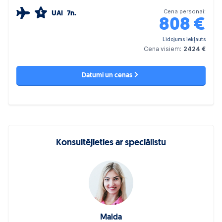
Cena personai:
UAI
7n.
5
808
€
Lidojums iekļauts
Cena visiem:
2424 €
Datumi un cenas
Konsultējieties ar speciālistu
Malda