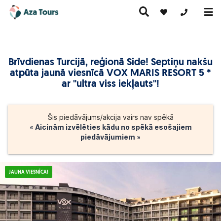
+371 269555
Brīvdienas Turcijā, reģionā Side! Septiņu nakšu
Ceļojumi
atpūta jaunā viesnīcā VOX MARIS RESORT 5 *
Ekskursiju
pa Eiropu
Karstie
Kruīzi
ceļojumi
(ar
piedāvājumi
ar "ultra viss iekļauts"!
lidmašīnu)
Šis piedāvājums/akcija vairs nav spēkā
« Aicinām izvēlēties kādu no spēkā esošajiem
piedāvājumiem »
JAUNA VIESNĪCA!