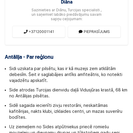
Diāna
Sazinieties ar Diānu, Turcijas specialisti ,
un saņemiet labāko piedāvājumu savam
sapņu ceļojumam:
+37120001141
PIEPRASĪJUMS
Antālija - Par reģionu
Sidi uzskata par pilsētu, kas ir kā muzejs zem atklātām
debesīm. Šeit ir saglabājies antīks amfiteātris, ko noteikti
vajadzētu apskatīt.
Side atrodas Turcijas dienvidu daļā Vidusjūras krastā, 68 km
no Antālijas pilsētas.
Sidē sagaida iecienīti zivju restorāni, neskaitāmas
kafitērijas, nakts klubi, izklaides centri, un mazas suvenīru
bodītes.
Uz ziemeļiem no Sides atpūtniekus priecē romiešu
mouzeleju un dievnamu drupas un tūkstošiem gadu seni