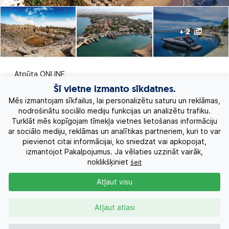
+ 2
Atpūta ONLINE
Šī vietne izmanto sīkdatnes.
Ekskursiju ceļojumi
Mēs izmantojam sīkfailus, lai personalizētu saturu un reklāmas,
nodrošinātu sociālo mediju funkcijas un analizētu trafiku.
Turklāt mēs kopīgojam tīmekļa vietnes lietošanas informāciju
Eksotiskie ceļojumi
ar sociālo mediju, reklāmas un analītikas partneriem, kuri to var
pievienot citai informācijai, ko sniedzat vai apkopojat,
Labākie piedāvājumi
izmantojot Pakalpojumus. Ja vēlaties uzzināt vairāk,
noklikšķiniet
šeit
Kruīzi
Atļaut visu
Par Mums
Atļaut atlasi
Kontakti