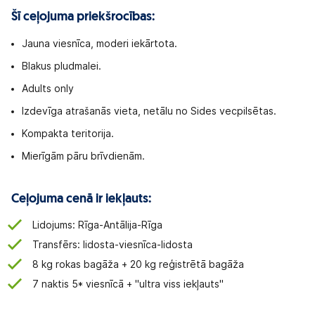
Šī ceļojuma priekšrocības:
Jauna viesnīca, moderi iekārtota.
Blakus pludmalei.
Adults only
Izdevīga atrašanās vieta, netālu no Sides vecpilsētas.
Kompakta teritorija.
Mierīgām pāru brīvdienām.
Ceļojuma cenā ir iekļauts:
Lidojums: Rīga-Antālija-Rīga
Transfērs: lidosta-viesnīca-lidosta
8 kg rokas bagāža + 20 kg reģistrētā bagāža
7 naktis 5* viesnīcā + "ultra viss iekļauts"