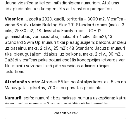
Jauna viesnīca ar lieliem, mūsdienīgiem numuriem. Attālums
līdz pludmalei tiek kompensēts ar transfera pieejamību.
Viesnīca:
Uzcelta 2023. gadā, teritorija – 8000 m2. Viesnīca –
viena 6 stāvu Main Building ēka: 291 Standard rooms (maks. 3
cilv., 25-30 m2); 18 divistabu Family rooms ROH (2
guļamistabas, vannasistaba, maks. 4 + 1 cilv., 35 m2); 13
Standard Swim Up (numuri tikai pieaugušajiem; balkons ar izeju
uz baseinu, maks. 2 cilv., 25 m2); 48 Standard Jacuzzi (numuri
tikai pieaugušajiem; džakuzi uz balkona, maks. 2 cilv., 30 m2).
Dažādi viesnīcas pakalpojumi esošās koncepcijas ietvaros var
tikt mainīti sezonas laikā pēc viesnīcas administrācijas
ieskatiem.
Atrašanās vieta:
Atrodas 55 km no Antaljas lidostas, 5 km no
Manavgatas pilsētas, 700 m no privātās pludmales.
Numurā:
seifs: numurā,: bez maksas; numura uzkopšana: katru
dienu; veļas nomaiņa: 3 reizes nedēļā; grīda: lamināts;
televizors: ir; balkons; duša; fēns: ir; kondicionētājs: centrālais;
Parādīt vairāk
minibārs (ūdens, atspirdzinošie dzērieni un 2 ali ierašanās
dienā): bez maksas; telefons; Internets: Wi-Fi,: bez maksas