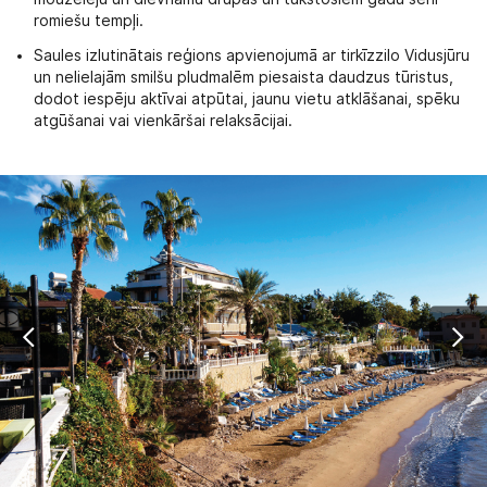
romiešu tempļi.
Saules izlutinātais reģions apvienojumā ar tirkīzzilo Vidusjūru
un nelielajām smilšu pludmalēm piesaista daudzus tūristus,
dodot iespēju aktīvai atpūtai, jaunu vietu atklāšanai, spēku
atgūšanai vai vienkāršai relaksācijai.