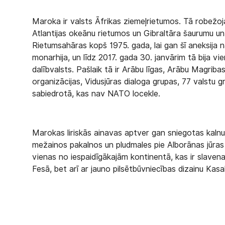
Maroka ir valsts Āfrikas ziemeļrietumos. Tā robežoj
Atlantijas okeānu rietumos un Gibraltāra šaurumu un
Rietumsahāras kopš 1975. gada, lai gan šī aneksija n
monarhija, un līdz 2017. gada 30. janvārim tā bija vi
dalībvalsts. Pašlaik tā ir Arābu līgas, Arābu Magrib
organizācijas, Vidusjūras dialoga grupas, 77 valstu 
sabiedrotā, kas nav NATO locekle.
Marokas liriskās ainavas aptver gan sniegotas kaln
mežainos pakalnos un pludmales pie Alborānas jūras 
vienas no iespaidīgākajām kontinentā, kas ir slave
Fesā, bet arī ar jauno pilsētbūvniecības dizainu Ka