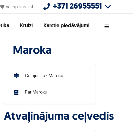
+371 26955551
Vēlmju saraksts
tika
Kruīzi
Karstie piedāvājumi
Maroka
Ceļojumi uz Maroku
Par Maroku
Atvaļinājuma ceļvedis