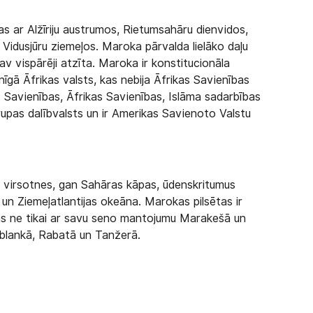
as ar Alžīriju austrumos, Rietumsahāru dienvidos,
 Vidusjūru ziemeļos. Maroka pārvalda lielāko daļu
av vispārēji atzīta. Maroka ir konstitucionāla
enīgā Āfrikas valsts, kas nebija Āfrikas Savienības
as Savienības, Āfrikas Savienības, Islāma sadarbības
grupas dalībvalsts un ir Amerikas Savienoto Valstu
u virsotnes, gan Sahāras kāpas, ūdenskritumus
un Ziemeļatlantijas okeāna. Marokas pilsētas ir
nas ne tikai ar savu seno mantojumu Marakešā un
sablankā, Rabatā un Tanžerā.