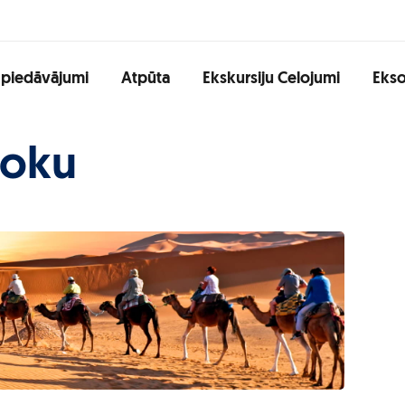
 piedāvājumi
Atpūta
Ekskursiju Celojumi
Ekso
roku