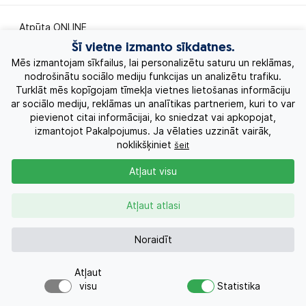
Atpūta ONLINE
Šī vietne izmanto sīkdatnes.
Ekskursiju ceļojumi
Mēs izmantojam sīkfailus, lai personalizētu saturu un reklāmas,
nodrošinātu sociālo mediju funkcijas un analizētu trafiku.
Turklāt mēs kopīgojam tīmekļa vietnes lietošanas informāciju
Eksotiskie ceļojumi
ar sociālo mediju, reklāmas un analītikas partneriem, kuri to var
pievienot citai informācijai, ko sniedzat vai apkopojat,
Labākie piedāvājumi
izmantojot Pakalpojumus. Ja vēlaties uzzināt vairāk,
noklikšķiniet
šeit
Kruīzi
Atļaut visu
Par Mums
Atļaut atlasi
Kontakti
Noraidīt
Atļaut
Pieprasījums
+371 26955551
visu
Statistika
Vai meklējat ceļojumu?