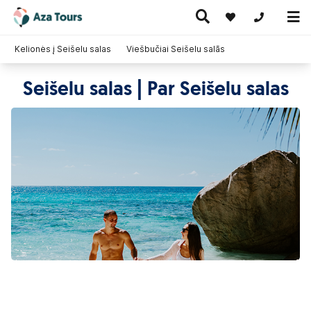
+371 269555
Kelionės į Seišelu salas
Viešbučiai Seišelu salās
Seišelu salas | Par Seišelu salas
Ceļojumi
Ekskursiju
pa Eiropu
Karstie
Kruīzi
ceļojumi
(ar
piedāvājumi
lidmašīnu)