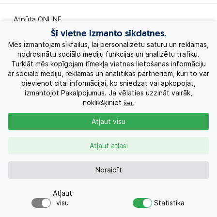
Atpūta ONLINE
Šī vietne izmanto sīkdatnes.
Ekskursiju ceļojumi
Mēs izmantojam sīkfailus, lai personalizētu saturu un reklāmas,
nodrošinātu sociālo mediju funkcijas un analizētu trafiku.
Turklāt mēs kopīgojam tīmekļa vietnes lietošanas informāciju
Eksotiskie ceļojumi
ar sociālo mediju, reklāmas un analītikas partneriem, kuri to var
pievienot citai informācijai, ko sniedzat vai apkopojat,
Labākie piedāvājumi
izmantojot Pakalpojumus. Ja vēlaties uzzināt vairāk,
noklikšķiniet
šeit
Kruīzi
Atļaut visu
Par Mums
Atļaut atlasi
Kontakti
Noraidīt
Atļaut
Pieprasījums
+371 26955551
visu
Statistika
Vai meklējat ceļojumu?