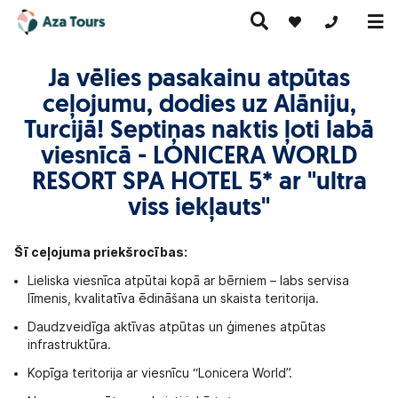
+371 269555
Ja vēlies pasakainu atpūtas
ceļojumu, dodies uz Alāniju,
Ceļojumi
Turcijā! Septiņas naktis ļoti labā
Ekskursiju
pa Eiropu
Karstie
Kruīzi
ceļojumi
(ar
piedāvājumi
viesnīcā - LONICERA WORLD
lidmašīnu)
RESORT SPA HOTEL 5* ar "ultra
viss iekļauts"
Šī ceļojuma priekšrocības:
Lieliska viesnīca atpūtai kopā ar bērniem – labs servisa
līmenis, kvalitatīva ēdināšana un skaista teritorija.
Daudzveidīga aktīvas atpūtas un ģimenes atpūtas
infrastruktūra.
Kopīga teritorija ar viesnīcu “Lonicera World”.