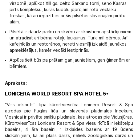
virsotnē, aplūkot XIII gs. celto Sarkano torni, seno Kasras
pirts kompleksu, kuras kupolu joprojām rotā veclaiku
freskas, kā arī iepazīties ar šīs pilsētas slavenajām pirātu
alām.
Pilsētā ir daudz parku un skvēru ar skaistiem apstādījumiem
un atradīsit arī bērnu rotaļu laukumus. Turki mīl bērnus. Arī
kafejnīcās un restorānos, nereti viesmīļi izklaidē jaunākos
apmeklētājus, kamēr vecāki iestiprinās.
Atpūta šeit būs pa prātam gan jauniešiem, gan ģimenēm ar
bērniem.
Apraksts:
LONICERA WORLD RESORT SPA HOTEL 5*
"Viss iekļauts" tipa kūrortviesnīca Lonicera Resort & Spa
atrodas pie Fuglas līča un slavenās pludmales Incekum.
Viesnīcai ir privāta smilšu pludmale, kas atrodas pie Vidusjūras.
Kūrortviesnīcas Lonicera Resort & Spa viesu rīcībā ir iekštelpu
baseins, 4 āra baseini, 1 izklaides baseins ar 19 ūdens
slidkalniņiem, kā arī plašs dārzs, neliels zooloģiskais dārzs un