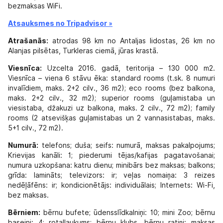
bezmaksas WiFi.
Atsauksmes no Tripadvisor »
Atrašanās:
atrodas 98 km no Antaljas lidostas, 26 km no
Alanjas pilsētas, Turkleras ciemā, jūras krastā.
Viesnīca:
Uzcelta 2016. gadā, teritorija – 130 000 m2.
Viesnīca – viena 6 stāvu ēka: standard rooms (t.sk. 8 numuri
invalīdiem, maks. 2+2 cilv., 36 m2); eco rooms (bez balkona,
maks. 2+2 cilv., 32 m2); superior rooms (guļamistaba un
viesistaba, džakuzi uz balkona, maks. 2 cilv., 72 m2); family
rooms (2 atsevišķas guļamistabas un 2 vannasistabas, maks.
5+1 cilv., 72 m2).
Numurā:
telefons; duša; seifs: numurā, maksas pakalpojums;
Krievijas kanāli: 1; piederumi tējas/kafijas pagatavošanai;
numura uzkopšana: katru dienu; minibārs bez maksas; balkons;
grīda: lamināts; televizors: ir; veļas nomaiņa: 3 reizes
nedēļāfēns: ir; kondicionētājs: individuālais; Internets: Wi-Fi,
bez maksas.
Bērniem:
bērnu bufete; ūdensslīdkalniņi: 10; mini Zoo; bērnu
baseini: 4; rotaļlaukums; bērnu klubs, bērnu ratiņi: maksas