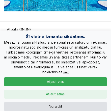
Atpūta ONLINE
Šī vietne izmanto sīkdatnes.
Ekskursiju ceļojumi
Mēs izmantojam sīkfailus, lai personalizētu saturu un reklāmas,
nodrošinātu sociālo mediju funkcijas un analizētu trafiku.
Turklāt mēs kopīgojam tīmekļa vietnes lietošanas informāciju
Eksotiskie ceļojumi
ar sociālo mediju, reklāmas un analītikas partneriem, kuri to var
pievienot citai informācijai, ko sniedzat vai apkopojat,
Labākie piedāvājumi
izmantojot Pakalpojumus. Ja vēlaties uzzināt vairāk,
noklikšķiniet
šeit
Kruīzi
Atļaut visu
Par Mums
Atļaut atlasi
Kontakti
Noraidīt