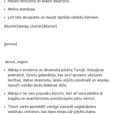
Nesen renovēta un skaisti iekārtota.
Aktīva animācija.
Ļoti liels akvaparks un daudz dažādu izklaižu bērniem.
[kluster]alanija_cluster[/kluster]
[prices]
about_region
Alānija ir moderna un dinamiska pilsēta Turcijā, Vidusjūras
piekrastē, tūristu galamērķis, kas sevī apvieno vēstures
liecības, dabas skaistumu, laisku atpūtu pludmalē un iespēju
iepazīt vietējo ļaužu ikdienas dzīvi.
Alānija ir ne vien populārs kūrorts, bet arī sena pilsēta ar
bagātu un avantūristisku piedzīvojumu pilnu vēsturi.
Tūristi varēs apmeklēt vienīgo pasaulē saglabājušos
seldžuku cietoksni, kas lepni slejas pār pilsētu kalna