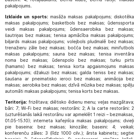
pakalpojums.
Izklaide un sports:
masāža maksas pakalpojums; diskotēka
maksas pakalpojums; basketbols bez maksas; ūdenssporta
veidi maksas pakalpojums; ūdensaerobika bez maksas;
šautriņas bez maksas; tenisa apmācība maksas pakalpojums;
biljards maksas pakalpojums; volejbols pludmalē bez maksas;
trenažieru zāle bez maksas; bočča bez maksas; minifutbols
maksas pakalpojums; sauna bez maksas; tenisa inventāra
noma bez maksas; ūdenspolo bez maksas; turku pirts
(hamams) bez maksas; tenisa korta apgaismojums maksas
pakalpojums; džakuzi bez maksas; galda teniss bez maksas;
šaušana ar pneimatisko ieroci bez maksas; animācija bez
maksas; aerobika bez maksas; dzīvā mūzika bez maksas; spēļu
automāti maksas pakalpojums; tenisa korts bez maksas.
Teritorija:
frizētava; diētisko ēdienu menu; veļas mazgātava;
bāri: 7; Wi-Fi bez maksas; restorāni: 2; A la carte restorāni: 2
(uzturēšanās laikā restorānu var apmeklēt 1 reizi – bezmaksas,
01.05-15.10); interneta kafejnīca maksas pakalpojums; dvieļi
pie baseina: bez maksas; kinozāle; baseini: 4; veikali;
konferenču zāles: 3 (līdz 1000 cilv.); ārsta kabinets;; segtie