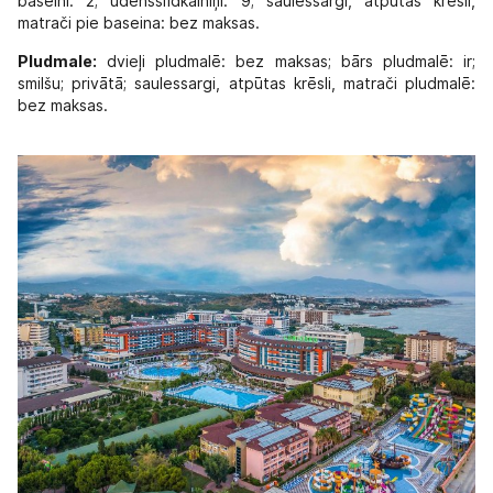
baseini: 2; ūdensslīdkalniņi: 9; saulessargi, atpūtas krēsli,
matrači pie baseina: bez maksas.
Pludmale:
dvieļi pludmalē: bez maksas; bārs pludmalē: ir;
smilšu; privātā; saulessargi, atpūtas krēsli, matrači pludmalē:
bez maksas.