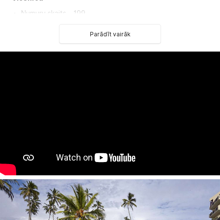
Numuru skaits – 199
Galvenais restorāns
Kafetērija (par papildus samaksu)
Parādīt vairāk
Bārs pie baseina
Konferenču zāle (par papildus samaksu)
WiFi
Veikali (par papildus samaksu)
Valūtas maiņa
Veļas mazgātavas pakalpojumi (par papildus samaksu)
Ārsts (pēc pieprasījuma, par papildus samaksu)
Autostāvvieta
Baseini – 2
Atpūtas krēsli pie baseina
Saulessargi pie baseina
Dvieļi pie baseina
Viesnīcas oficiālā kategorija – 5*
Numuri
Classic numurs
Numura platība 35-40 kv.m
Duša