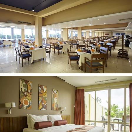
Ir iespēja pagatavot tēju, kafiju
Maksimāli var izmitināt – 3
Junior Suite numurs
Numura platība 120-125 kv.m
Duša
Fēns
Balkons
Gaisa kondicionētājs
TV
Mini bārs
Seifs
WiFi
Gludināmais dēlis un gludeklis (pēc pieprasījuma)
Ir iespēja pagatavot tēju, kafiju
Maksimāli var izmitināt – 3
Aktīvā atpūta
Badmintons
Pludmales futbols
Pludmales volejbols
Šautriņas