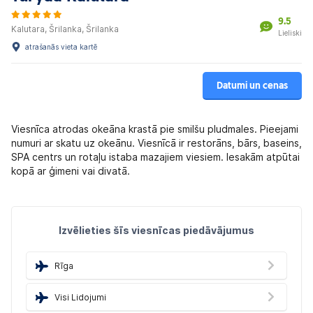
9.5
Kalutara, Šrilanka, Šrilanka
Lieliski
atrašanās vieta kartē
Datumi un cenas
Viesnīca atrodas okeāna krastā pie smilšu pludmales. Pieejami
numuri ar skatu uz okeānu. Viesnīcā ir restorāns, bārs, baseins,
SPA centrs un rotaļu istaba mazajiem viesiem. Iesakām atpūtai
kopā ar ģimeni vai divatā.
Izvēlieties šīs viesnīcas piedāvājumus
Rīga
Visi Lidojumi