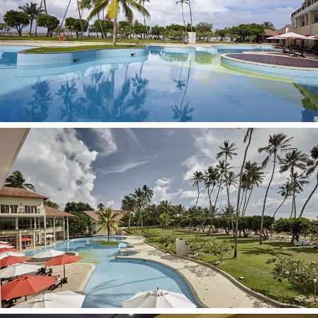
Fēns
Balkons
Gaisa kondicionētājs
TV
Mini bārs
Seifs
WiFi
Gludināmais dēlis un gludeklis (pēc pieprasījuma)
Ir iespēja pagatavot tēju, kafiju
Maksimāli var izmitināt – 3
Superior Room
Numura platība 35-40 kv.m
Duša
Fēns
Balkons
Gaisa kondicionētājs
TV
Mini bārs
Seifs
WiFi
Gludināmais dēlis un gludeklis (pēc pieprasījuma)