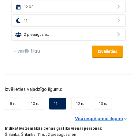
12.03
11 n.
2 pieaugušie..
+ vairāk filtru
Izvēlieties
Izvēlieties vajadzīgo ilgumu:
9 n.
10 n.
11 n.
12 n.
13 n.
Visi iespējamie ilgumi
Indikatīvs zemākās cenas grafiks vienai personai:
Šrilanka, Šrilanka,
11 n.
, 2 pieaugušajiem