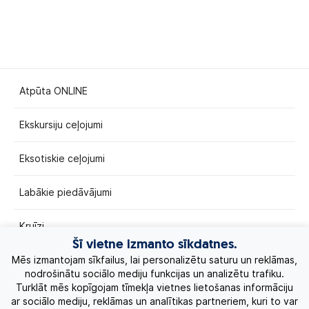
Atpūta ONLINE
Ekskursiju ceļojumi
Eksotiskie ceļojumi
Labākie piedāvājumi
Kruīzi
Šī vietne izmanto sīkdatnes.
Par Mums
Mēs izmantojam sīkfailus, lai personalizētu saturu un reklāmas,
nodrošinātu sociālo mediju funkcijas un analizētu trafiku.
Turklāt mēs kopīgojam tīmekļa vietnes lietošanas informāciju
Kontakti
ar sociālo mediju, reklāmas un analītikas partneriem, kuri to var