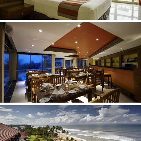
Trenažieru zāle
Skvošs (par papildus samaksu)
Galda teniss
Masāža (par papildus samaksu)
Džakuzi (par papildus samaksu)
Sauna (par papildus samaksu)
Periodiski notiek izklaides pasākumi
Bērniem
Bērnu baseins
Rotaļu istaba
Bērnu krēsls restorānā (pēc pieprasījuma)
Ēdināšana
Pieejamie ēdināšanas tipi: Puspansija, Viss iekļauts
Piezīmes
Ēdieni un dzērieni restorānos, kafejnīcās, bāros un citās
viesnīcas aprakstā norādītās vietās tiek pasniegti pēc
viesnīcas vadības sistēmas un ir par papildus samaksu
saskaņā ar pasūtīto ēdienu plānu.
Sniegtā informācija par viesnīcu, viesnīcas pakalpojumu