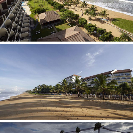
daudzveidība, to grafiks un cenas var tikt mainītas
Oficiālā viesnīcas interneta
adrese:
www.turyaahotels.com
(Informācija šajā mājas lapā tiek pārvaldīta un atjaunota
no viesnīcas puses. Tūrisma operators nenes atbildību
par informāciju, kas tiek izvietota šajā mājas lapā).