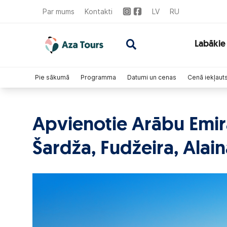
Par mums
Kontakti
LV
RU
Labākie
Pie sākumā
Programma
Datumi un cenas
Cenā iekļaut
Apvienotie Arābu Emirā
Šardža, Fudžeira, Alain