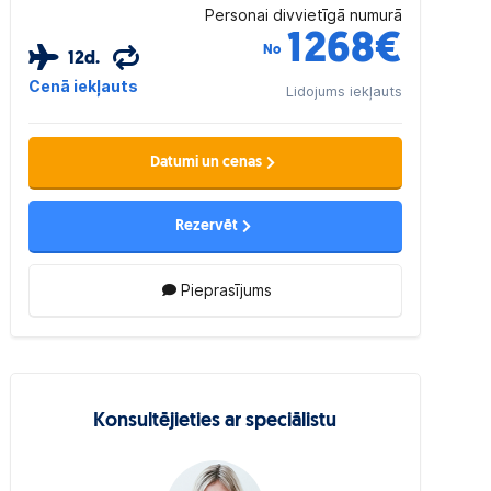
Personai divvietīgā numurā
1268
€
No
12d.
Cenā iekļauts
Lidojums iekļauts
Datumi un cenas
Rezervēt
Pieprasījums
Konsultējieties ar speciālistu