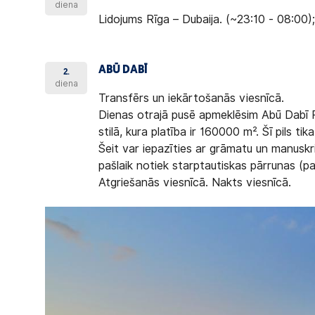
diena
Lidojums Rīga – Dubaija. (~23:10 - 08:00)
ABŪ DABĪ
2.
diena
Transfērs un iekārtošanās viesnīcā.
Dienas otrajā pusē apmeklēsim Abū Dabī Pr
stilā, kura platība ir 160000 m². Šī pils t
Šeit var iepazīties ar grāmatu un manuskri
pašlaik notiek starptautiskas pārrunas (p
Atgriešanās viesnīcā. Nakts viesnīcā.