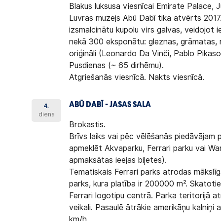
Blakus luksusa viesnīcai Emirate Palace, J
Luvras muzejs Abū Dabī tika atvērts 2017. 
izsmalcinātu kupolu virs galvas, veidojot i
nekā 300 eksponātu: gleznas, grāmatas, r
oriģināli (Leonardo Da Vinči, Pablo Pikas
Pusdienas (~ 65 dirhēmu).
Atgriešanās viesnīcā. Nakts viesnīcā.
ABŪ DABĪ - JASAS SALA
4.
diena
Brokastis.
Brīvs laiks vai pēc vēlēšanās piedāvājam 
apmeklēt Akvaparku, Ferrari parku vai Wa
apmaksātas ieejas biļetes).
Tematiskais Ferrari parks atrodas mākslīgā 
parks, kura platība ir 200000 m². Skatoti
Ferrari logotipu centrā. Parka teritorijā a
veikali. Pasaulē ātrākie amerikāņu kalniņi 
km/h.