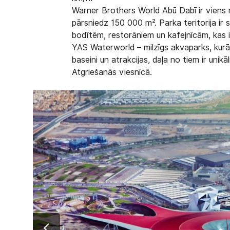
Warner Brothers World Abū Dabī ir viens n
pārsniedz 150 000 m². Parka teritorija ir 
bodītēm, restorāniem un kafejnīcām, kas ir
YAS Waterworld – milzīgs akvaparks, kurā 
baseini un atrakcijas, daļa no tiem ir unik
Atgriešanās viesnīcā.