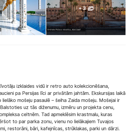
+ 3
īvotāju izklaides vidū ir retro auto kolekcionēšana,
ucieni pa Persijas līci ar privātām jahtām. Ekskursijas laikā
 lielāko mošeju pasaulē – šeiha Zaida mošeju. Mošejai ir
Balstoties uz tās diženumu, izmēru un projekta cenu,
kompleksa celtnēm. Tad apmeklēsim krastmalu, kuras
ršot to par parka zonu, vienu no lielākajiem Tuvajos
, restorāni, bāri, kafejnīcas, strūklakas, parki un dārzi.