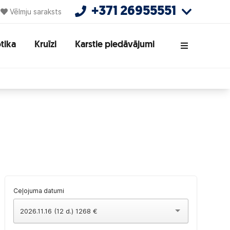
+371 26955551
Vēlmju saraksts
tika
Kruīzi
Karstie piedāvājumi
Ceļojuma datumi
2026.11.16 (12 d.) 1268 €