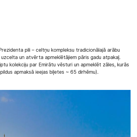
;
ezidenta pili – celtņu kompleksu tradicionālajā arābu
ika uzcelta un atvērta apmeklētājiem pāris gadu atpakaļ.
ptu kolekciju par Emirātu vēsturi un apmeklēt zāles, kurās
apildus apmaksā ieejas biļetes ~ 65 dirhēmu).