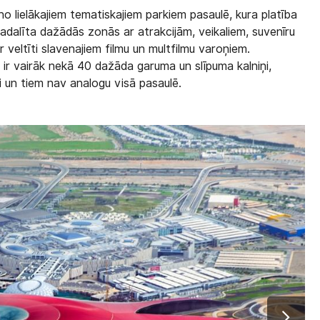
o lielākajiem tematiskajiem parkiem pasaulē, kura platība
sadalīta dažādās zonās ar atrakcijām, veikaliem, suvenīru
 veltīti slavenajiem filmu un multfilmu varoņiem.
ir vairāk nekā 40 dažāda garuma un slīpuma kalniņi,
āli un tiem nav analogu visā pasaulē.