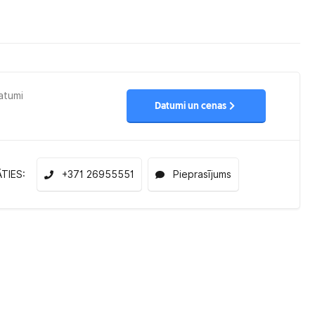
datumi
Datumi un cenas
ĀTIES:
+371 26955551
Pieprasījums