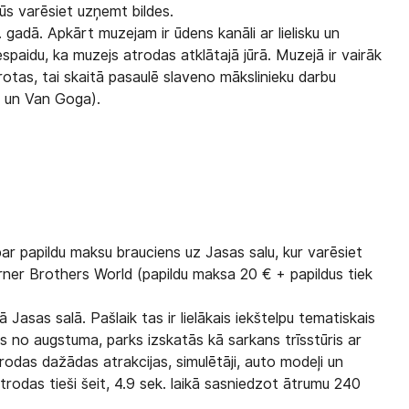
ūs varēsiet uzņemt bildes.
gadā. Apkārt muzejam ir ūdens kanāli ar lielisku un
espaidu, ka muzejs atrodas atklātajā jūrā. Muzejā ir vairāk
otas, tai skaitā pasaulē slaveno mākslinieku darbu
o un Van Goga).
par papildu maksu brauciens uz Jasas salu, kur varēsiet
rner Brothers World (papildu maksa 20 € + papildus tiek
Jasas salā. Pašlaik tas ir lielākais iekštelpu tematiskais
es no augstuma, parks izskatās kā sarkans trīsstūris ar
trodas dažādas atrakcijas, simulētāji, auto modeļi un
atrodas tieši šeit, 4.9 sek. laikā sasniedzot ātrumu 240