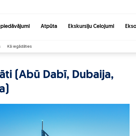
 piedāvājumi
Atpūta
Ekskursiju Celojumi
Ekso
s
Kā iegādāties
ti (Abū Dabī, Dubaija,
a)