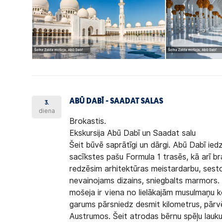
ABŪ DABĪ - SAADAT SALAS
3.
diena
Brokastis.
Ekskursija Abū Dabī un Saadat salu
Šeit būvē saprātīgi un dārgi. Abū Dabī iedz
sacīkstes pašu Formula 1 trasēs, kā arī bra
redzēsim arhitektūras meistardarbu, sesto
nevainojams dizains, sniegbalts marmors. 
mošeja ir viena no lielākajām musulmaņu 
garums pārsniedz desmit kilometrus, pārvē
Austrumos. Šeit atrodas bērnu spēļu laukumi