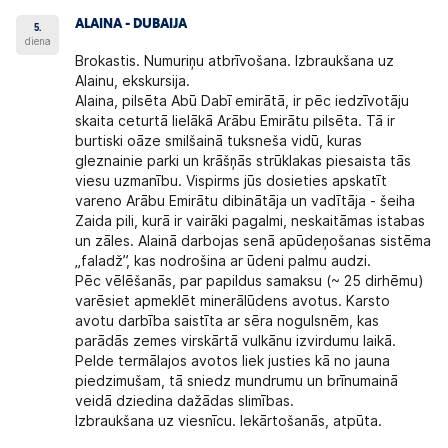
ALAINA - DUBAIJA
5.
diena
Brokastis. Numuriņu atbrīvošana. Izbraukšana uz
Alainu, ekskursija.
Alaina, pilsēta Abū Dabī emirātā, ir pēc iedzīvotāju
skaita ceturtā lielākā Arābu Emirātu pilsēta. Tā ir
burtiski oāze smilšainā tuksneša vidū, kuras
gleznainie parki un krāšņās strūklakas piesaista tās
viesu uzmanību. Vispirms jūs dosieties apskatīt
vareno Arābu Emirātu dibinātāja un vadītāja - šeiha
Zaida pili, kurā ir vairāki pagalmi, neskaitāmas istabas
un zāles. Alainā darbojas senā apūdeņošanas sistēma
„faladž”, kas nodrošina ar ūdeni palmu audzi.
Pēc vēlēšanās, par papildus samaksu (~ 25 dirhēmu)
varēsiet apmeklēt minerālūdens avotus. Karsto
avotu darbība saistīta ar sēra nogulsnēm, kas
parādās zemes virskārtā vulkānu izvirdumu laikā.
Pelde termālajos avotos liek justies kā no jauna
piedzimušam, tā sniedz mundrumu un brīnumainā
veidā dziedina dažādas slimības.
Izbraukšana uz viesnīcu. Iekārtošanās, atpūta.