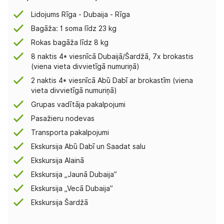
Lidojums Rīga - Dubaija - Rīga
Bagāža: 1 soma līdz 23 kg
Rokas bagāža līdz 8 kg
8 naktis 4* viesnīcā Dubaijā/Šardžā, 7x brokastis
(viena vieta divvietīgā numuriņā)
2 naktis 4* viesnīcā Abū Dabī ar brokastīm (viena
vieta divvietīgā numuriņā)
Grupas vadītāja pakalpojumi
Pasažieru nodevas
Transporta pakalpojumi
Ekskursija Abū Dabī un Saadat salu
Ekskursija Alainā
Ekskursija „Jaunā Dubaija”
Ekskursija „Vecā Dubaija”
Ekskursija Šardžā