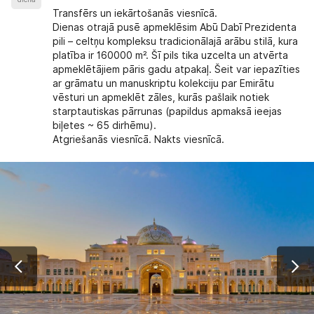
Transfērs un iekārtošanās viesnīcā.
Dienas otrajā pusē apmeklēsim Abū Dabī Prezidenta
pili – celtņu kompleksu tradicionālajā arābu stilā, kura
platība ir 160000 m². Šī pils tika uzcelta un atvērta
apmeklētājiem pāris gadu atpakaļ. Šeit var iepazīties
ar grāmatu un manuskriptu kolekciju par Emirātu
vēsturi un apmeklēt zāles, kurās pašlaik notiek
starptautiskas pārrunas (papildus apmaksā ieejas
biļetes ~ 65 dirhēmu).
Atgriešanās viesnīcā. Nakts viesnīcā.