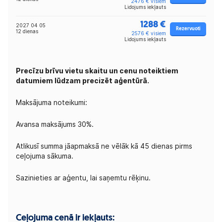
2476 € visiem
Lidojums iekļauts
1288 €
2027 04 05
Rezervuoti
12 dienas
2576 € visiem
Lidojums iekļauts
Precīzu brīvu vietu skaitu un cenu noteiktiem
datumiem lūdzam precizēt aģentūrā.
Maksājuma noteikumi:
Avansa maksājums 30%.
Atlikusī summa jāapmaksā ne vēlāk kā 45 dienas pirms
ceļojuma sākuma.
Sazinieties ar aģentu, lai saņemtu rēķinu.
Ceļojuma cenā ir iekļauts: