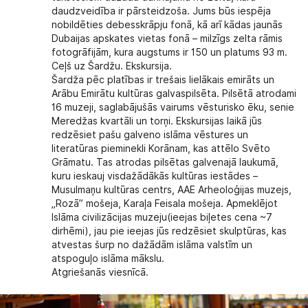
daudzveidība ir pārsteidzoša. Jums būs iespēja
nobildēties debesskrāpju fonā, kā arī kādas jaunās
Dubaijas apskates vietas fonā – milzīgs zelta rāmis
fotogrāfijām, kura augstums ir 150 un platums 93 m.
Ceļš uz Šardžu. Ekskursija.
Šardža pēc platības ir trešais lielākais emirāts un
Arābu Emirātu kultūras galvaspilsēta. Pilsētā atrodami
16 muzeji, saglabājušās vairums vēsturisko ēku, senie
Meredžas kvartāli un torņi. Ekskursijas laikā jūs
redzēsiet pašu galveno islāma vēstures un
literatūras pieminekli Korānam, kas attēlo Svēto
Grāmatu. Tas atrodas pilsētas galvenajā laukumā,
kuru ieskauj visdažādākās kultūras iestādes –
Musulmaņu kultūras centrs, AAE Arheoloģijas muzejs,
„Rozā” mošeja, Karaļa Feisala mošeja. Apmeklējot
Islāma civilizācijas muzeju(ieejas biļetes cena ~7
dirhēmi), jau pie ieejas jūs redzēsiet skulptūras, kas
atvestas šurp no dažādām islāma valstīm un
atspoguļo islāma mākslu.
Atgriešanās viesnīcā.