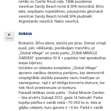
netālu no Castle Roud ceļa. Tālāk pusdienas
viesnīcas Sandy Beach hotel & SPA restorānā. Brīvs
laiks, iespējams nopeldēties, pasauļoties gleznainā
viesnīcas Sandy Beach hotel& SPA pludmalē.
Atgriešanās viesnīcā. Nakts viesnīcā.
DUBAIJA
10.
diena
Brokastis. Brīva diena, atpūta pie jūras. Dienas otrajā
pusē, pēc vēlēšanās, piedāvājam transfēru uz
„Global Village” un ziedu parku „DUBAI MIRACLE
GARDEN” (piemaksa 30 € + papildus tiek apmaksātas
ieejas biļetes).
Izstādes un izklaides komplekss „Global Village”
apvieno vairākus desmitus paviljonu, kas demonstrē
visspilgtākās dažādu pasaules tautu tradīcijas un
sasniegumus, tajā ir arī milzīga koncerta skatuve, kur
tiek rīkoti priekšnesumi un konkursi.
Pasaulē lielākais ziedu parks - Dubai Miracle Garden
– tika atvērts Dubaijā 2013. gada 14.februārī. Parka
kopēja platība ir vairāk nekā ~70 000 kv.m. liela ar
gājēju celiņiem, kuru garums ir ~4 km. Parkā ir vairāk