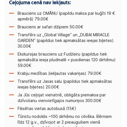
Ceļojuma cenā nav iekļauts:
Brauciens uz OMĀNU (papildu maksa par kuģīti 19 €
apmērā) 79.00€
Brauciens ar safari džipiem 50.00€
Transfērs uz „Global Village” un „DUBAI MIRACLE
GARDEN” (papildus tiek apmaksātas ieejas biļetes)
30.00€
Ekskursijas brauciens uz Fudžeiru (papildus tiek
apmaksāta ieeja pludmalē + pusdienas 120 dirhēmu)
59.00€
Krabju medības (iekļautas vakariņas) 79.00€
Transfērs uz Jasas salu (papildus tiek apmaksātas
ieejas biļetes) 20.00€
Ja Jūs ceļojat vienatnē, obligāta piemaksa par
dzīvošanu vienvietīgajos numuriņos 300.00€
Fiksētas vietas autobusā (15€)
Tūristu nodoklis ~100 dirhēmu no cilvēka. Bērniem
līdz 12 g.v., dzīvojot ar 2 pieaugušiem vienā