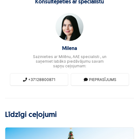
Konsultējieties ar speciālistu
Milena
Sazinieties ar Milēnu, AAE specialisti , un
saņemiet labāko piedāvājumu savam
sapņu ceļojumam:
+37128800871
PIEPRASĪJUMS
Līdzīgi ceļojumi