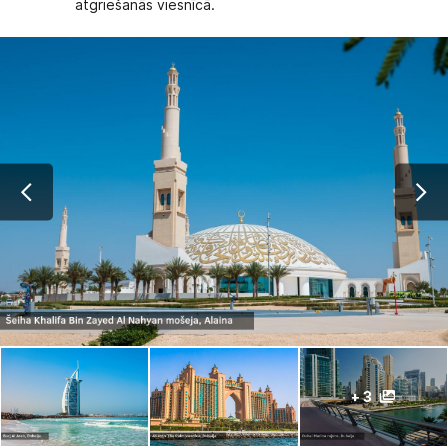
atgriešanās viesnīcā.
+ 3