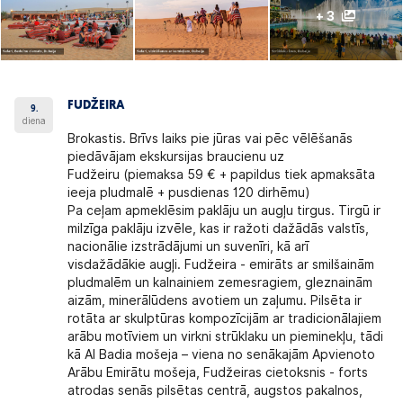
+ 3
FUDŽEIRA
9.
diena
Brokastis. Brīvs laiks pie jūras vai pēc vēlēšanās
piedāvājam ekskursijas braucienu uz
Fudžeiru (piemaksa 59 € + papildus tiek apmaksāta
ieeja pludmalē + pusdienas 120 dirhēmu)
Pa ceļam apmeklēsim paklāju un augļu tirgus. Tirgū ir
milzīga paklāju izvēle, kas ir ražoti dažādās valstīs,
nacionālie izstrādājumi un suvenīri, kā arī
visdažādākie augļi. Fudžeira - emirāts ar smilšainām
pludmalēm un kalnainiem zemesragiem, gleznainām
aizām, minerālūdens avotiem un zaļumu. Pilsēta ir
rotāta ar skulptūras kompozīcijām ar tradicionālajiem
arābu motīviem un virkni strūklaku un pieminekļu, tādi
kā Al Badia mošeja – viena no senākajām Apvienoto
Arābu Emirātu mošeja, Fudžeiras cietoksnis - forts
atrodas senās pilsētas centrā, augstos pakalnos,