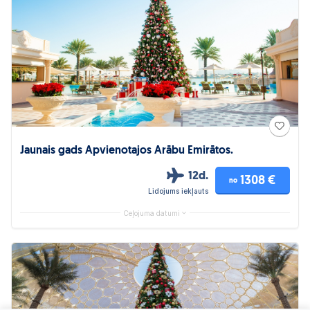
Jaunais gads Apvienotajos Arābu Emirātos.
12d.
1308 €
no
Lidojums iekļauts
Ceļojuma datumi