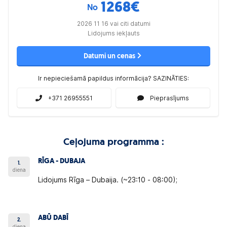
1268
€
No
2026 11 16 vai citi datumi
Lidojums iekļauts
Datumi un cenas
Ir nepieciešamā papildus informācija? SAZINĀTIES:
+371 26955551
Pieprasījums
Ceļojuma programma :
RĪGA - DUBAJA
1.
diena
Lidojums Rīga – Dubaija. (~23:10 - 08:00);
ABŪ DABĪ
2.
diena