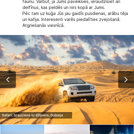
faunu. Varbūt, ja Jums paveiksies, ieraudzīsiet arī
delfīnus, kas peldēs un nirs kopā ar Jums.
Pēc tam uz kuģa Jūs jau gaidīs pusdienas, arābu tēja
un kafija. Interesenti varēs piedalīties zvejošanā.
Atgriešanās viesnīcā.