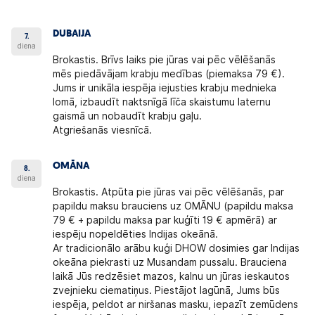
DUBAIJA
7.
diena
Brokastis. Brīvs laiks pie jūras vai pēc vēlēšanās
mēs piedāvājam krabju medības (piemaksa 79 €).
Jums ir unikāla iespēja iejusties krabju mednieka
lomā, izbaudīt naktsnīgā līča skaistumu laternu
gaismā un nobaudīt krabju gaļu.
Atgriešanās viesnīcā.
OMĀNA
8.
diena
Brokastis. Atpūta pie jūras vai pēc vēlēšanās, par
papildu maksu brauciens uz OMĀNU (papildu maksa
79 € + papildu maksa par kuģīti 19 € apmērā) ar
iespēju nopeldēties Indijas okeānā.
Ar tradicionālo arābu kuģi DHOW dosimies gar Indijas
okeāna piekrasti uz Musandam pussalu. Brauciena
laikā Jūs redzēsiet mazos, kalnu un jūras ieskautos
zvejnieku ciematiņus. Piestājot lagūnā, Jums būs
iespēja, peldot ar niršanas masku, iepazīt zemūdens