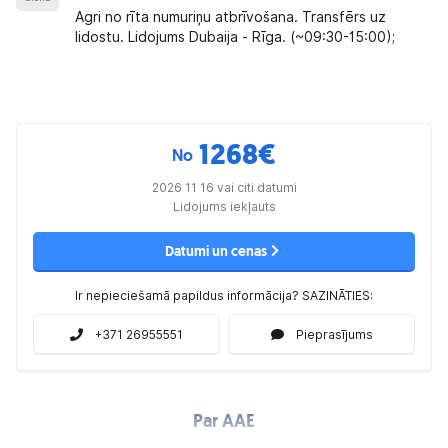
Agri no rīta numuriņu atbrīvošana. Transfērs uz
lidostu. Lidojums Dubaija - Rīga. (~09:30-15:00);
1268
€
No
2026 11 16 vai citi datumi
Lidojums iekļauts
Datumi un cenas
Ir nepieciešamā papildus informācija? SAZINĀTIES:
+371 26955551
Pieprasījums
Par AAE