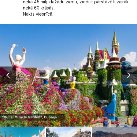
nekā 45 milj. dažādu ziedu, ziedi ir pārstāvēti vairāk
nekā 60 krāsās.
Nakts viesnīcā.