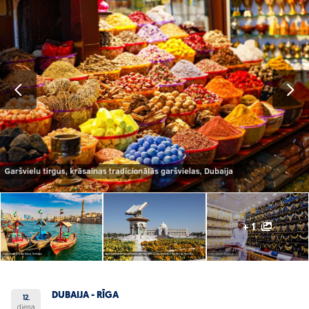
+ 1
DUBAIJA - RĪGA
12.
diena