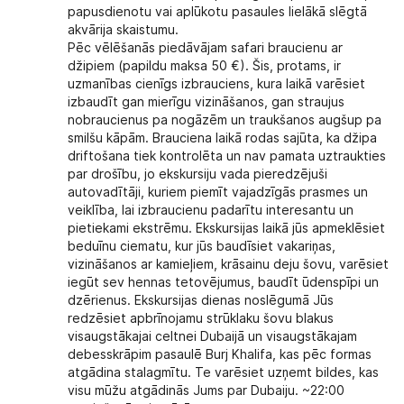
papusdienotu vai aplūkotu pasaules lielākā slēgtā
akvārija skaistumu.
Pēc vēlēšanās piedāvājam safari braucienu ar
džipiem (papildu maksa 50 €). Šis, protams, ir
uzmanības cienīgs izbrauciens, kura laikā varēsiet
izbaudīt gan mierīgu vizināšanos, gan straujus
nobraucienus pa nogāzēm un traukšanos augšup pa
smilšu kāpām. Brauciena laikā rodas sajūta, ka džipa
driftošana tiek kontrolēta un nav pamata uztraukties
par drošību, jo ekskursiju vada pieredzējuši
autovadītāji, kuriem piemīt vajadzīgās prasmes un
veiklība, lai izbraucienu padarītu interesantu un
pietiekami ekstrēmu. Ekskursijas laikā jūs apmeklēsiet
beduīnu ciematu, kur jūs baudīsiet vakariņas,
vizināšanos ar kamieļiem, krāsainu deju šovu, varēsiet
iegūt sev hennas tetovējumus, baudīt ūdenspīpi un
dzērienus. Ekskursijas dienas noslēgumā Jūs
redzēsiet apbrīnojamu strūklaku šovu blakus
visaugstākajai celtnei Dubaijā un visaugstākajam
debesskrāpim pasaulē Burj Khalifa, kas pēc formas
atgādina stalagmītu. Te varēsiet uzņemt bildes, kas
visu mūžu atgādinās Jums par Dubaiju. ~22:00