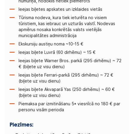
numuriņā, nodoklis netiek piemērots
Ieejas biļetes apskates un izklaides vietās
Tūrisma nodeva, kura tiek ieturēta no visiem
tūristiem, kas iebrauc un uzturās valstī. Nodevas
apmērus nosaka konkrētās valsts vietējās
municipalitātes administrācija
Ekskursiju austiņu noma ~10-15 €
Ieejas biļete Luvrā (60 dirhēmu) ~ 15 €
Ieejas biļete Warner Bros. parkā (295 dirhēmu) ~ 72
€ (biļete uz visu dienu)
Ieejas biļete Ferrari-parkā (295 dirhēmu) ~ 72 €
(biļete uz visu dienu)
Ieejas biļete Akvaparā Yas (250 dirhēmu) ~ 60 €
(biļete uz visu dienu)
Piemaksa par izmitināšanu 5* viesnīcā no 180 € par
personu visām perioda
Piezīmes: