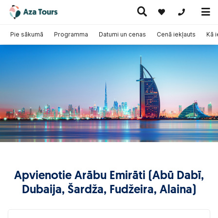
+371 269555
Pie sākumā
Programma
Datumi un cenas
Cenā iekļauts
Kā 
Ceļojumi
Ekskursiju
pa Eiropu
Karstie
Kruīzi
ceļojumi
(ar
piedāvājumi
lidmašīnu)
Apvienotie Arābu Emirāti (Abū Dabī,
Dubaija, Šardža, Fudžeira, Alaina)