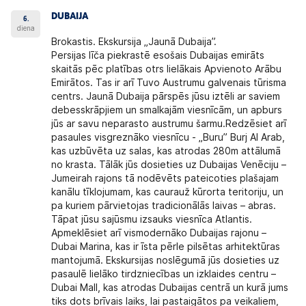
DUBAIJA
6.
diena
Brokastis. Ekskursija „Jaunā Dubaija”.
Persijas līča piekrastē esošais Dubaijas emirāts
skaitās pēc platības otrs lielākais Apvienoto Arābu
Emirātos. Tas ir arī Tuvo Austrumu galvenais tūrisma
centrs. Jaunā Dubaija pārspēs jūsu iztēli ar saviem
debesskrāpjiem un smalkajām viesnīcām, un apburs
jūs ar savu neparasto austrumu šarmu.Redzēsiet arī
pasaules visgreznāko viesnīcu - „Buru” Burj Al Arab,
kas uzbūvēta uz salas, kas atrodas 280m attālumā
no krasta. Tālāk jūs dosieties uz Dubaijas Venēciju –
Jumeirah rajons tā nodēvēts pateicoties plašajam
kanālu tīklojumam, kas caurauž kūrorta teritoriju, un
pa kuriem pārvietojas tradicionālās laivas – abras.
Tāpat jūsu sajūsmu izsauks viesnīca Atlantis.
Apmeklēsiet arī vismodernāko Dubaijas rajonu –
Dubai Marina, kas ir īsta pērle pilsētas arhitektūras
mantojumā. Ekskursijas noslēgumā jūs dosieties uz
pasaulē lielāko tirdzniecības un izklaides centru –
Dubai Mall, kas atrodas Dubaijas centrā un kurā jums
tiks dots brīvais laiks, lai pastaigātos pa veikaliem,