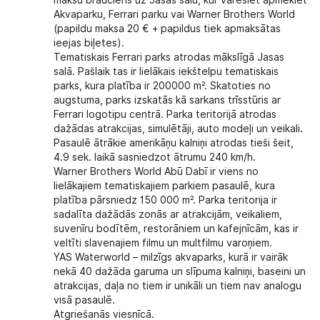
maksu brauciens uz Jasas salu, kur varēsiet apmeklēt
Akvaparku, Ferrari parku vai Warner Brothers World
(papildu maksa 20 € + papildus tiek apmaksātas
ieejas biļetes).
Tematiskais Ferrari parks atrodas mākslīgā Jasas
salā. Pašlaik tas ir lielākais iekštelpu tematiskais
parks, kura platība ir 200000 m². Skatoties no
augstuma, parks izskatās kā sarkans trīsstūris ar
Ferrari logotipu centrā. Parka teritorijā atrodas
dažādas atrakcijas, simulētāji, auto modeļi un veikali.
Pasaulē ātrākie amerikāņu kalniņi atrodas tieši šeit,
4.9 sek. laikā sasniedzot ātrumu 240 km/h.
Warner Brothers World Abū Dabī ir viens no
lielākajiem tematiskajiem parkiem pasaulē, kura
platība pārsniedz 150 000 m². Parka teritorija ir
sadalīta dažādās zonās ar atrakcijām, veikaliem,
suvenīru bodītēm, restorāniem un kafejnīcām, kas ir
veltīti slavenajiem filmu un multfilmu varoņiem.
YAS Waterworld – milzīgs akvaparks, kurā ir vairāk
nekā 40 dažāda garuma un slīpuma kalniņi, baseini un
atrakcijas, daļa no tiem ir unikāli un tiem nav analogu
visā pasaulē.
Atgriešanās viesnīcā.