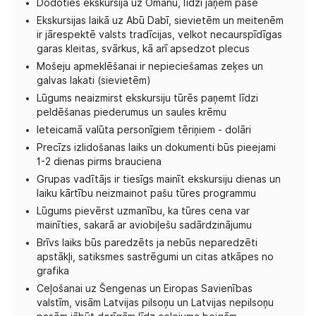
Dodoties ekskursijā uz Omānu, līdzi jāņem pase
Ekskursijas laikā uz Abū Dabī, sievietēm un meitenēm
ir jārespektē valsts tradīcijas, velkot necaurspīdīgas
garas kleitas, svārkus, kā arī apsedzot plecus
Mošeju apmeklēšanai ir nepieciešamas zeķes un
galvas lakati (sievietēm)
Lūgums neaizmirst ekskursiju tūrēs paņemt līdzi
peldēšanas piederumus un saules krēmu
Ieteicamā valūta personīgiem tēriņiem - dolāri
Precīzs izlidošanas laiks un dokumenti būs pieejami
1-2 dienas pirms brauciena
Grupas vadītājs ir tiesīgs mainīt ekskursiju dienas un
laiku kārtību neizmainot pašu tūres programmu
Lūgums pievērst uzmanību, ka tūres cena var
mainīties, sakarā ar aviobiļešu sadārdzinājumu
Brīvs laiks būs paredzēts ja nebūs neparedzēti
apstākļi, satiksmes sastrēgumi un citas atkāpes no
grafika
Ceļošanai uz Šengenas un Eiropas Savienības
valstīm, visām Latvijas pilsoņu un Latvijas nepilsoņu