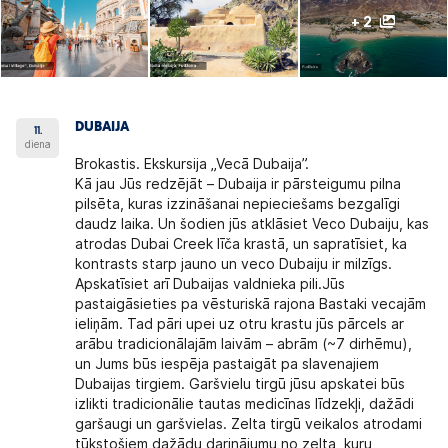
+ 2
DUBAIJA
11.
diena
Brokastis. Ekskursija „Vecā Dubaija”.
Kā jau Jūs redzējāt – Dubaija ir pārsteigumu pilna
pilsēta, kuras izzināšanai nepieciešams bezgalīgi
daudz laika. Un šodien jūs atklāsiet Veco Dubaiju, kas
atrodas Dubai Creek līča krastā, un sapratīsiet, ka
kontrasts starp jauno un veco Dubaiju ir milzīgs.
Apskatīsiet arī Dubaijas valdnieka pili.Jūs
pastaigāsieties pa vēsturiskā rajona Bastaki vecajām
ieliņām. Tad pāri upei uz otru krastu jūs pārcels ar
arābu tradicionālajām laivām – abrām (~7 dirhēmu),
un Jums būs iespēja pastaigāt pa slavenajiem
Dubaijas tirgiem. Garšvielu tirgū jūsu apskatei būs
izlikti tradicionālie tautas medicīnas līdzekļi, dažādi
garšaugi un garšvielas. Zelta tirgū veikalos atrodami
tūkstošiem dažādu darinājumu no zelta, kuru