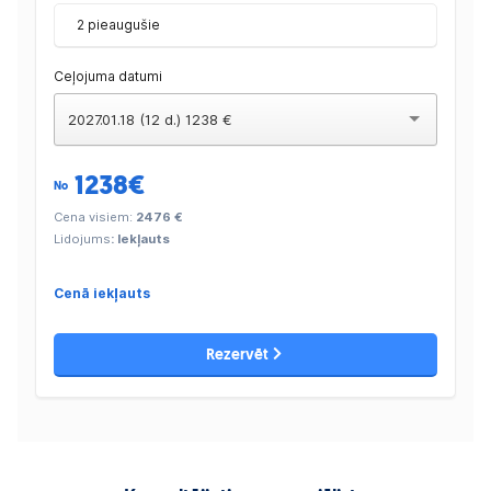
2 pieaugušie
Ceļojuma datumi
2027.01.18 (12 d.) 1238 €
1238
€
No
Cena visiem:
2476 €
Lidojums
: Iekļauts
Cenā iekļauts
Rezervēt