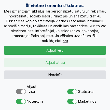
Šī vietne izmanto sīkdatnes.
Mēs izmantojam sīkfailus, lai personalizētu saturu un reklāmas,
nodrošinātu sociālo mediju funkcijas un analizētu trafiku.
Turklāt mēs kopīgojam tīmekļa vietnes lietošanas informāciju
ar sociālo mediju, reklāmas un analītikas partneriem, kuri to var
pievienot citai informācijai, ko sniedzat vai apkopojat,
izmantojot Pakalpojumus. Ja vēlaties uzzināt vairāk,
ZIEMASSVĒTKI APVIENOTAJOS ARĀBU EMIRĀTOS.
noklikšķiniet
šeit
12d.
1308 €
no
Atļaut visu
Lidojums iekļauts
Ceļojuma datumi
Atļaut atlasi
Noraidīt
Atļaut
visu
Statistika
Par šo piedāvājumu šodien
Vai meklējat ceļojumu?
interesējās 6 cilvēkiem
Noteikumi
Mārketings
Nosūtiet atvaļinājuma pieprasījumu