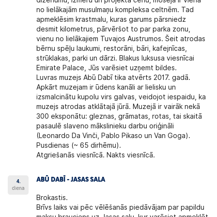
diženumu, izmēru un projekta cenu, mošeja ir viena
no lielākajām musulmaņu kompleksa celtnēm. Tad
apmeklēsim krastmalu, kuras garums pārsniedz
desmit kilometrus, pārvēršot to par parka zonu,
vienu no lielākajiem Tuvajos Austrumos. Šeit atrodas
bērnu spēļu laukumi, restorāni, bāri, kafejnīcas,
strūklakas, parki un dārzi. Blakus luksusa viesnīcai
Emirate Palace, Jūs varēsiet uzņemt bildes.
Luvras muzejs Abū Dabī tika atvērts 2017. gadā.
Apkārt muzejam ir ūdens kanāli ar lielisku un
izsmalcinātu kupolu virs galvas, veidojot iespaidu, ka
muzejs atrodas atklātajā jūrā. Muzejā ir vairāk nekā
300 eksponātu: gleznas, grāmatas, rotas, tai skaitā
pasaulē slaveno mākslinieku darbu oriģināli
(Leonardo Da Vinči, Pablo Pikaso un Van Goga).
Pusdienas (~ 65 dirhēmu).
Atgriešanās viesnīcā. Nakts viesnīcā.
ABŪ DABĪ - JASAS SALA
4.
diena
Brokastis.
Brīvs laiks vai pēc vēlēšanās piedāvājam par papildu