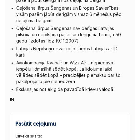
pasēm jābūt derīgām līdz ceļojuma beigām
Ceļošanai ārpus Šengenas un Eiropas Savienības,
visām pasēm jābūt derīgām vismaz 6 mēnešus pēc
ceļojuma beigām
Ceļošanai ārpus Šengenas nav derīgas Latvijas
pilsoņa un nepilsoņa pases ar derīguma termiņu 50
gadu (izdotas līdz 19.11.2007)
Latvijas Nepilsoņi nevar ceļot ārpus Latvijas ar ID
karti
Aviokompānija Ryanair un Wizz Air – nepiedāvā
iespēju lidmašīnā sēdēt kopā. Ja lidojuma laikā
vēlēties sēdēt kopā – precizējiet piemaksu par šo
pakalpojumu pie menedžera
Ekskursijas notiek gida pavadībā krievu valodā
IN
Pasūtīt ceļojumu
Cilvēku skaits: