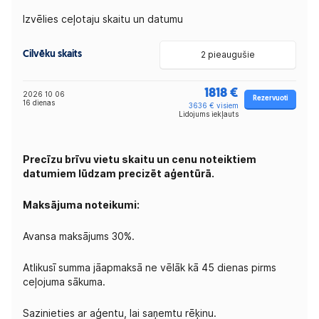
Izvēlies ceļotaju skaitu un datumu
Cilvēku skaits
2 pieaugušie
1818 €
2026 10 06
Rezervuoti
16 dienas
3636 € visiem
Lidojums iekļauts
Precīzu brīvu vietu skaitu un cenu noteiktiem
datumiem lūdzam precizēt aģentūrā.
Maksājuma noteikumi:
Avansa maksājums 30%.
Atlikusī summa jāapmaksā ne vēlāk kā 45 dienas pirms
ceļojuma sākuma.
Sazinieties ar aģentu, lai saņemtu rēķinu.