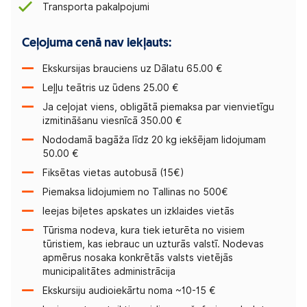
Transporta pakalpojumi
Ceļojuma cenā nav iekļauts:
Ekskursijas brauciens uz Dālatu 65.00 €
Leļļu teātris uz ūdens 25.00 €
Ja ceļojat viens, obligātā piemaksa par vienvietīgu
izmitināšanu viesnīcā 350.00 €
Nododamā bagāža līdz 20 kg iekšējam lidojumam
50.00 €
Fiksētas vietas autobusā (15€)
Piemaksa lidojumiem no Tallinas no 500€
Ieejas biļetes apskates un izklaides vietās
Tūrisma nodeva, kura tiek ieturēta no visiem
tūristiem, kas iebrauc un uzturās valstī. Nodevas
apmērus nosaka konkrētās valsts vietējās
municipalitātes administrācija
Ekskursiju audioiekārtu noma ~10-15 €