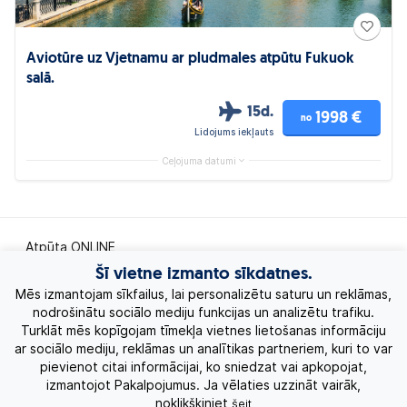
Aviotūre uz Vjetnamu ar pludmales atpūtu Fukuok
salā.
15d.
1998 €
no
Lidojums iekļauts
Ceļojuma datumi
Atpūta ONLINE
Šī vietne izmanto sīkdatnes.
Ekskursiju ceļojumi
Mēs izmantojam sīkfailus, lai personalizētu saturu un reklāmas,
nodrošinātu sociālo mediju funkcijas un analizētu trafiku.
Turklāt mēs kopīgojam tīmekļa vietnes lietošanas informāciju
Eksotiskie ceļojumi
ar sociālo mediju, reklāmas un analītikas partneriem, kuri to var
pievienot citai informācijai, ko sniedzat vai apkopojat,
Labākie piedāvājumi
izmantojot Pakalpojumus. Ja vēlaties uzzināt vairāk,
noklikšķiniet
šeit