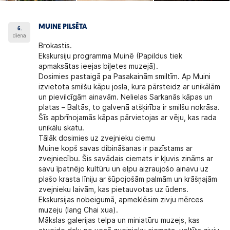
MUINE PILSĒTA
6.
diena
Brokastis.
Ekskursiju programma Muinē
(Papildus tiek
apmaksātas ieejas biļetes muzejā).
Dosimies pastaigā pa Pasakainām smiltīm. Ap Muini
izvietota smilšu kāpu josla, kura pārsteidz ar unikālām
un pievilcīgām ainavām. Nelielas Sarkanās kāpas un
platas – Baltās, to galvenā atšķirība ir smilšu nokrāsa.
Šīs apbrīnojamās kāpas pārvietojas ar vēju, kas rada
unikālu skatu.
Tālāk dosimies uz zvejnieku ciemu
Muine kopš savas dibināšanas ir pazīstams ar
zvejniecību. Šis savādais ciemats ir kļuvis zināms ar
savu īpatnējo kultūru un elpu aizraujošo ainavu uz
plašo krasta līniju ar šūpojošām palmām un krāšņajām
zvejnieku laivām, kas pietauvotas uz ūdens.
Ekskursijas nobeigumā, apmeklēsim zivju mērces
muzeju (lang Chai xua).
Mākslas galerijas telpa un miniatūru muzejs, kas