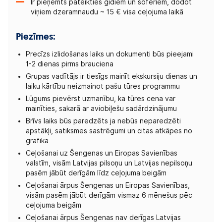
Ir pieņemts pateikties gidiem un šoferiem, dodot
viņiem dzeramnaudu ~ 15 € visa ceļojuma laikā
Piezīmes:
Precīzs izlidošanas laiks un dokumenti būs pieejami
1-2 dienas pirms brauciena
Grupas vadītājs ir tiesīgs mainīt ekskursiju dienas un
laiku kārtību neizmainot pašu tūres programmu
Lūgums pievērst uzmanību, ka tūres cena var
mainīties, sakarā ar aviobiļešu sadārdzinājumu
Brīvs laiks būs paredzēts ja nebūs neparedzēti
apstākļi, satiksmes sastrēgumi un citas atkāpes no
grafika
Ceļošanai uz Šengenas un Eiropas Savienības
valstīm, visām Latvijas pilsoņu un Latvijas nepilsoņu
pasēm jābūt derīgām līdz ceļojuma beigām
Ceļošanai ārpus Šengenas un Eiropas Savienības,
visām pasēm jābūt derīgām vismaz 6 mēnešus pēc
ceļojuma beigām
Ceļošanai ārpus Šengenas nav derīgas Latvijas