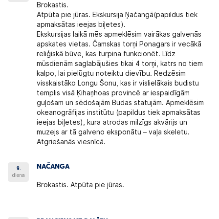
Brokastis.
Atpūta pie jūras.
Ekskursija Ņačangā
(papildus tiek
apmaksātas ieejas biļetes).
Ekskursijas laikā mēs apmeklēsim vairākas galvenās
apskates vietas. Čamskas torņi Ponagars ir vecākā
reliģiskā būve, kas turpina funkcionēt. Līdz
mūsdienām saglabājušies tikai 4 torņi, katrs no tiem
kalpo, lai pielūgtu noteiktu dievību. Redzēsim
visskaistāko Longu Šonu, kas ir vislielākais budistu
templis visā Ķihaņhoas provincē ar iespaidīgām
guļošam un sēdošajām Budas statujām. Apmeklēsim
okeanogrāfijas institūtu (papildus tiek apmaksātas
ieejas biļetes), kura atrodas milzīgs akvārijs un
muzejs ar tā galveno eksponātu – vaļa skeletu.
Atgriešanās viesnīcā.
NAČANGA
9.
diena
Brokastis. Atpūta pie jūras.