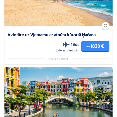
Aviotūre uz Vjetnamu ar atpūtu kūrortā Ņačana.
13d.
1838 €
no
Lidojums iekļauts
Ceļojuma datumi