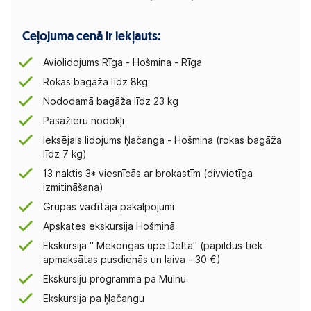
Ceļojuma cenā ir iekļauts:
Aviolidojums Rīga - Hošmina - Rīga
Rokas bagāža līdz 8kg
Nododamā bagāža līdz 23 kg
Pasažieru nodokļi
Ieksējais lidojums Ņačanga - Hošmina (rokas bagāža
līdz 7 kg)
13 naktis 3* viesnīcās ar brokastīm (divvietīga
izmitināšana)
Grupas vadītāja pakalpojumi
Apskates ekskursija Hošminā
Ekskursija '' Mekongas upe Delta'' (papildus tiek
apmaksātas pusdienās un laiva - 30 €)
Ekskursiju programma pa Muinu
Ekskursija pa Ņačangu