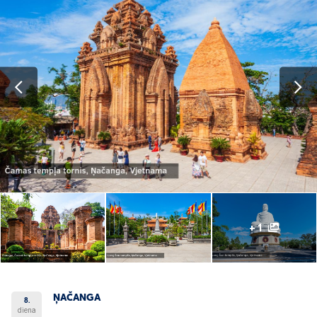
+ 1
ŅAČANGA
8.
diena