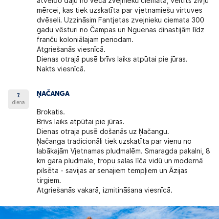
atveido daļu no vecā zvejnieku ciemata, veltīts zivju
mērcei, kas tiek uzskatīta par vjetnamiešu virtuves
dvēseli. Uzzināsim Fantjetas zvejnieku ciemata 300
gadu vēsturi no Čampas un Nguenas dinastijām līdz
franču koloniālajam periodam.
Atgriešanās viesnīcā.
Dienas otrajā pusē brīvs laiks atpūtai pie jūras.
Nakts viesnīcā.
ŅAČANGA
7.
diena
Brokatis.
Brīvs laiks atpūtai pie jūras.
Dienas otraja pusē došanās uz Ņačangu.
Ņačanga tradicionāli tiek uzskatīta par vienu no
labākajām Vjetnamas pludmalēm. Smaragda pakalni, 8
km gara pludmale, tropu salas līča vidū un modernā
pilsēta - savijas ar senajiem tempļiem un Āzijas
tirgiem.
Atgriešanās vakarā, izmitināšana viesnīcā.