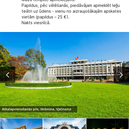
Papildus, pēc vēlēšanās, piedāvājam apmeklēt leļļu
teātri uz ūdens
- vienu no aizraujošākajām apskates
vietām
(papildus – 25 €).
Nakts viesnīcā.