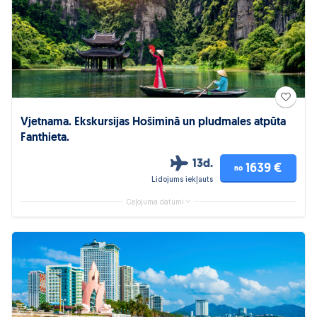
Vjetnama. Ekskursijas Hošiminā un pludmales atpūta
Fanthieta.
13d.
1639 €
no
Lidojums iekļauts
Ceļojuma datumi