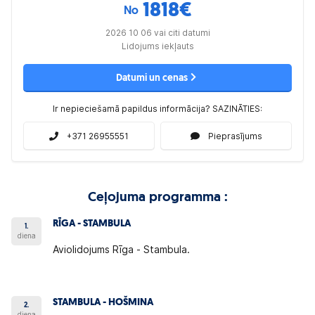
1818
€
No
2026 10 06 vai citi datumi
Lidojums iekļauts
Datumi un cenas
Ir nepieciešamā papildus informācija? SAZINĀTIES:
+371 26955551
Pieprasījums
Ceļojuma programma :
RĪGA - STAMBULA
1.
diena
Aviolidojums Rīga - Stambula.
STAMBULA - HOŠMINA
2.
diena