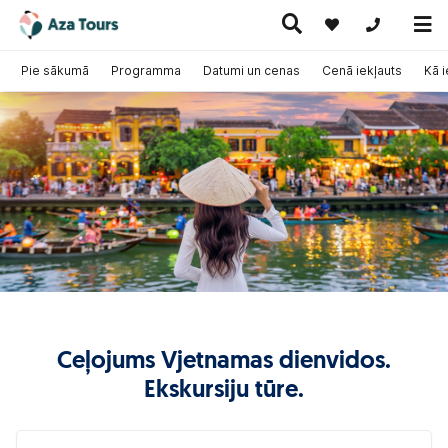
+371 269555
Pie sākumā
Programma
Datumi un cenas
Cenā iekļauts
Kā 
Ceļojumi
Ekskursiju
pa Eiropu
Karstie
Kruīzi
ceļojumi
(ar
piedāvājumi
lidmašīnu)
Ceļojums Vjetnamas dienvidos.
Ekskursiju tūre.