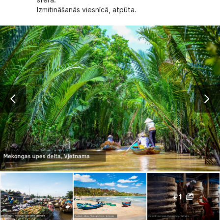
sfēra.
Izmitināšanās viesnīcā, atpūta.
+ 1