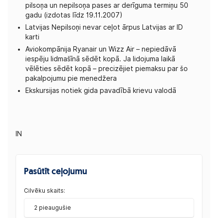
pilsoņa un nepilsoņa pases ar derīguma termiņu 50
gadu (izdotas līdz 19.11.2007)
Latvijas Nepilsoņi nevar ceļot ārpus Latvijas ar ID
karti
Aviokompānija Ryanair un Wizz Air – nepiedāvā
iespēju lidmašīnā sēdēt kopā. Ja lidojuma laikā
vēlēties sēdēt kopā – precizējiet piemaksu par šo
pakalpojumu pie menedžera
Ekskursijas notiek gida pavadībā krievu valodā
IN
Pasūtīt ceļojumu
Cilvēku skaits:
2 pieaugušie