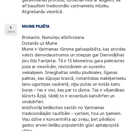
gatavošanas procesu, uzcienās mūs ar augļiem, kā
arī baudīsim tradicionālo vjetnamiešu mūziku.
Atgriešanās viesnīcā.
MUINE PILSĒTA
5.
diena
Brokastis. Numuriņu atbrīvošana.
Došanās uz Muine.
Muine ir Vjetnamas tūrisma galvaspilsēta, kas atrodas
valsts dienvidaustrumos un stiepjas gar Dienvidķīnas
jūru līdz Fantjetai. Tā ir 15 kilometrus gara piekrastes
josla ar viesnīcām, restorāniem un suvenīru
veikaliņiem. Sniegbaltas smilšu pludmales, līganas
palmas, kas šūpojas krastā, romantiskas makšķernieku
laivu uguntiņas saulrietā, viļņu putas un košās kaitu
buras – tas ir viss, kas par to jāzina. Tas ir vējainākais
kūrorts Āzijā, tādēļ to ir iecienījuši kaitsērferi un
vindsērferi.
Iedzīvotāji lielākoties sastāv no Vjetnamas
tradicionālajām tautībām – vjetiem, hoa un tjamiem.
Viņu dzīve ir koncentrēta ap zveju, bet pēdējos
gados arvien lielāku popularitāti gūst apkalpojošā