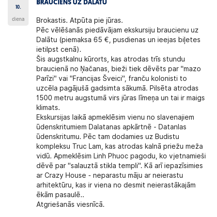
BRAUCIENS UZ DALĀTU
10.
diena
Brokastis. Atpūta pie jūras.
Pēc vēlēšanās piedāvājam
ekskursiju braucienu uz
Dalātu
(piemaksa 65 €, pusdienas un ieejas biļetes
ietilpst cenā).
Šis augstkalnu kūrorts, kas atrodas trīs stundu
braucienā no Ņačanas, bieži tiek dēvēts par "mazo
Parīzi" vai "Francijas Šveici", franču kolonisti to
uzcēla pagājušā gadsimta sākumā. Pilsēta atrodas
1500 metru augstumā virs jūras līmeņa un tai ir maigs
klimats.
Ekskursijas laikā apmeklēsim vienu no slavenajiem
ūdenskritumiem Dalatanas apkārtnē - Datanlas
ūdenskritumu. Pēc tam dodamies uz Budistu
kompleksu Truc Lam, kas atrodas kalnā priežu meža
vidū. Apmeklēsim Linh Phuoc pagodu, ko vjetnamieši
dēvē par "salauztā stikla templi". Kā arī iepazīsimies
ar Crazy House - neparastu māju ar neierastu
arhitektūru, kas ir viena no desmit neierastākajām
ēkām pasaulē..
Atgriešanās viesnīcā.