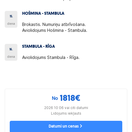
HOŠMINA - STAMBULA
15.
diena
Brokastis. Numuriņu atbrīvošana.
Aviolidojums Hošmina - Stambula.
STAMBULA - RĪGA
16.
diena
Aviolidojums Stambula - Rīga.
1818
€
No
2026 10 06 vai citi datumi
Lidojums iekļauts
Datumi un cenas