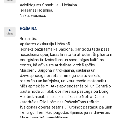
Aviolidojums Stambula - Hošmina.
Ierašanās Hošmina.
Nakts viesnīcā.
HOŠMINA
3.
diena
Brokastis.
Apskates ekskursija Hošminā.
Iepriekš pazīstama kā Saigona, par godu tāda paša
nosaukuma upei, kuras krastā tā atrodas. Šī pilsēta ir
enerģiskas tirdzniecības un savdabīgas kultūras
centrs, kā arī valsts attīstības virzītājspēks.
Mūsdienu Saigona ir trokšņaina, saulaina un
dzīvespriecīga pilsēta ar milzīgu skaitu veikalu,
restorānu un kafejnīcu, un visur esošo motobaiku.
Mēs apmeklēsim: Atkalapvienošanās pili un Centrālo
pasta nodaļu. Tālāk dosimies īsā pastaigā pa Dong
Hoi tirdzniecības ielu, kas sākas no Notre-Dame
katedrāles līdz Hošminas Pašvaldības teātrim
(Saigonas operas teātris). Turpinot pastaigu pa Binh
Tei tirgu, Tien Hau pagodas (ķīniešu jūras dievietes
Mazu templis) apmeklējums.