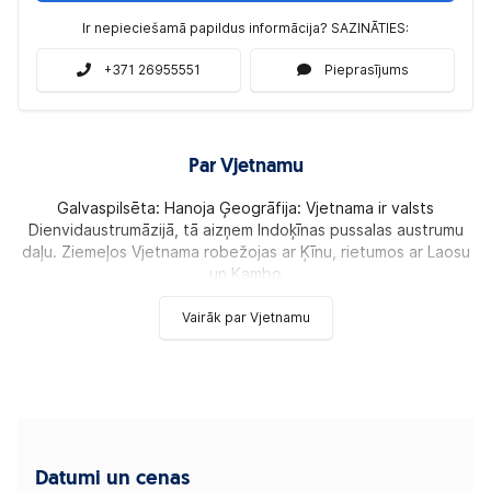
Ir nepieciešamā papildus informācija? SAZINĀTIES:
+371 26955551
Pieprasījums
Par Vjetnamu
Galvaspilsēta: Hanoja Ģeogrāfija: Vjetnama ir valsts
Dienvidaustrumāzijā, tā aizņem Indoķīnas pussalas austrumu
daļu. Ziemeļos Vjetnama robežojas ar Ķīnu, rietumos ar Laosu
un Kambo
Vairāk par Vjetnamu
Datumi un cenas