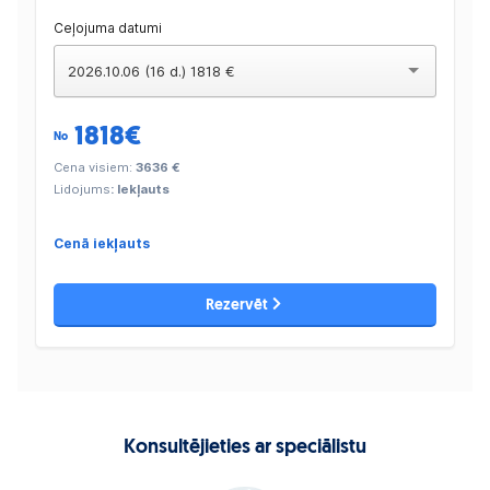
Ceļojuma datumi
2026.10.06 (16 d.) 1818 €
1818
€
No
Cena visiem:
3636 €
Lidojums
: Iekļauts
Cenā iekļauts
Rezervēt
Konsultējieties ar speciālistu