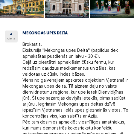
+ 2
MEKONGAS UPES DELTA
4.
diena
Brokastis.
Ekskursija "Mekongas upes Delta"
(papildus tiek
apmaksātas pusdienās un laivu - 30 €).
Ceļā uz piestātni apmeklēsim čūsku fermu, kur
redzēsim daudzus medikamentus un zāles, kas
veidotas uz čūsku indes bāzes.
Viens no galvenajiem apskates objektiem Vjetnamā ir
Mekongas upes delta. Tā aizņem daļu no valsts
dienvidrietumu reģiona, kur upe ietek Dienvidķīnas
jūrā. Šī upe sazarojas deviņās ietekās, pirms saplūst
ar jūru . Iegrimsim Mekongas upes deltas dzīvē,
iepazīsim Vjetnamas lielās upes gleznainās vietas. Te
koncentrējas viss, kas saistīts ar Āziju.
Pēc tam dosimies apmeklēt viesmīlīgos amatniekus,
kuri mums demonstrēs kokosriekstu konfekšu