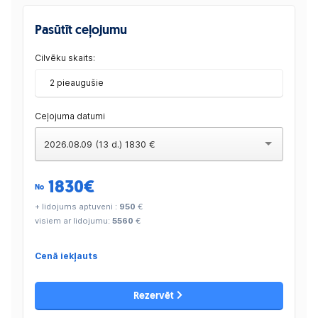
Pasūtīt ceļojumu
Cilvēku skaits:
2 pieaugušie
Ceļojuma datumi
2026.08.09 (13 d.) 1830 €
1830
€
No
+ lidojums aptuveni :
950
€
visiem ar lidojumu:
5560
€
Cenā iekļauts
Rezervēt