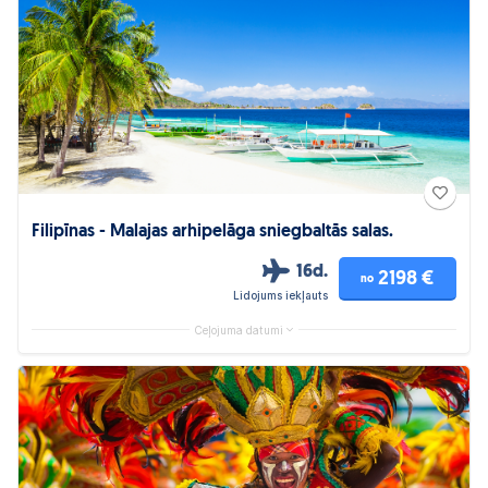
Filipīnas - Malajas arhipelāga sniegbaltās salas.
16d.
2198 €
no
Lidojums iekļauts
Ceļojuma datumi