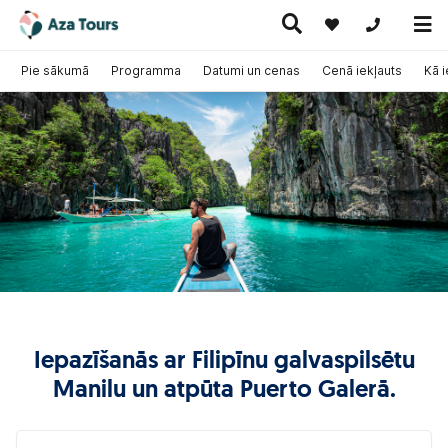
+371 269555
Pie sākumā
Programma
Datumi un cenas
Cenā iekļauts
Kā 
Ceļojumi
Ekskursiju
pa Eiropu
Karstie
Kruīzi
ceļojumi
(ar
piedāvājumi
lidmašīnu)
Iepazīšanās ar Filipīnu galvaspilsētu
Manilu un atpūta Puerto Galerā.