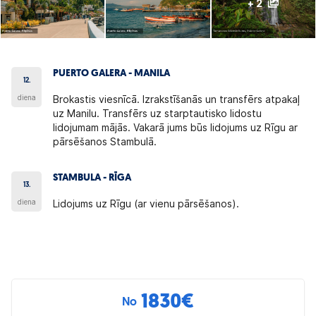
+ 2
PUERTO GALERA - MANILA
12.
diena
Brokastis viesnīcā. Izrakstīšanās un transfērs atpakaļ
uz Manilu. Transfērs uz starptautisko lidostu
lidojumam mājās. Vakarā jums būs lidojums uz Rīgu ar
pārsēšanos Stambulā.
STAMBULA - RĪGA
13.
diena
Lidojums uz Rīgu (ar vienu pārsēšanos).
1830
€
No