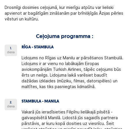
Drosmīgi dosimies ceļojumā, kur mierīgu atpūtu var lieliski
apvienot ar bagātīgām zināšanām par brīnišķīgās Āzijas pērles
vēsturi un kultūru.
Ceļojuma programma :
RĪGA - STAMBULA
1.
diena
Lidojums no Rīgas uz Manilu ar pārsēšanos Stambulā.
Lidojums ir ar vienu no labākajām Eiropas
aviokompānijām Turkish Airlines, tāpēc ceļojums būs
ērts un neilgs. Lidojuma laikā varēsiet baudīt
dažādas izklaides (mūziku, filmas, datorspēles) un
maltītes, kas tiks pasniegtas lidmašīnā.
STAMBULA - MANILA
2.
diena
Vakarā jūs ieradīsieties Filipīnu lielākajā pilsētā -
galvaspilsētā Manilā. Lidostā jūs sagaidīs partnera
pārstāvis, ar kuru kopā dosities uz viesnīcu. Šeit