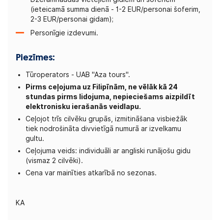
(ieteicamā summa dienā - 1-2 EUR/personai šoferim,
2-3 EUR/personai gidam);
Personīgie izdevumi.
Piezīmes:
Tūroperators - UAB "Aza tours".
Pirms ceļojuma uz Filipīnām, ne vēlāk kā 24
stundas pirms lidojuma, nepieciešams aizpildīt
elektronisku ierašanās veidlapu.
Ceļojot trīs cilvēku grupās, izmitināšana visbiežāk
tiek nodrošināta divvietīgā numurā ar izvelkamu
gultu.
Ceļojuma veids: individuāli ar angliski runājošu gidu
(vismaz 2 cilvēki).
Cena var mainīties atkarībā no sezonas.
KA