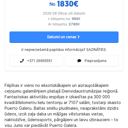
1830
€
No
2026 08 09vai citi datumi
+ lidojums no:
950
€
Ar lidojumu:
2780
€
Datumi un cenas
Ir nepieciešamā papildus informācija? SAZINĀTIES:
+371 26955551
Pieprasījums
Filipīnas ir viens no eksotiskākajiem un aizraujošākajiem
ceļojumu galamērķiem plašajā Dienvidaustrumāzijas reģionā.
Fantastiskas aktivitāšu iespējas ir izkaisītas pa 300 000
kvadrātkilometru lielu teritoriju ar 7107 salām, tostarp skaisto
Puerto Galeru. Baltas smilšu pludmales, neaprakstāmi dzidrs
ūdens, izcili zaļa daba un mājīgas vēsturiskas vietas,
naktsdzīve, ūdenssports, pārgājieni un laivu izbraucieni – to
visu Jums var piedāvāt Puerto Galera.