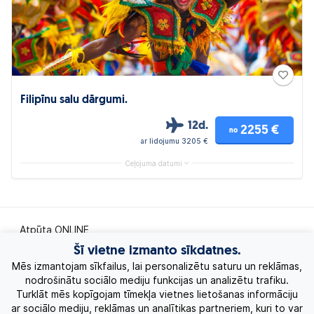
Filipīnu salu dārgumi.
12d.
2255 €
no
ar lidojumu 3205 €
Ceļojuma datumi
Atpūta ONLINE
Šī vietne izmanto sīkdatnes.
Ekskursiju ceļojumi
Mēs izmantojam sīkfailus, lai personalizētu saturu un reklāmas,
nodrošinātu sociālo mediju funkcijas un analizētu trafiku.
Turklāt mēs kopīgojam tīmekļa vietnes lietošanas informāciju
Eksotiskie ceļojumi
ar sociālo mediju, reklāmas un analītikas partneriem, kuri to var