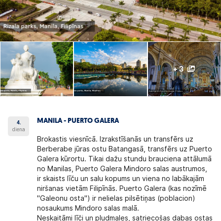
+ 3
MANILA - PUERTO GALERA
4.
diena
Brokastis viesnīcā. Izrakstīšanās un transfērs uz
Berberabe jūras ostu Batangasā, transfērs uz Puerto
Galera kūrortu. Tikai dažu stundu brauciena attālumā
no Manilas, Puerto Galera Mindoro salas austrumos,
ir skaists līču un salu kopums un viena no labākajām
niršanas vietām Filipīnās. Puerto Galera (kas nozīmē
"Galeonu osta") ir nelielas pilsētiņas (poblacion)
nosaukums Mindoro salas malā.
Neskaitāmi līči un pludmales, satriecošas dabas ostas