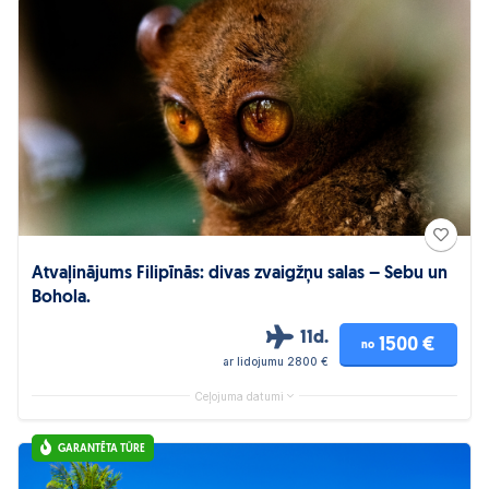
Atvaļinājums Filipīnās: divas zvaigžņu salas – Sebu un
Bohola.
11d.
1500 €
no
ar lidojumu 2800 €
Ceļojuma datumi
GARANTĒTA TŪRE