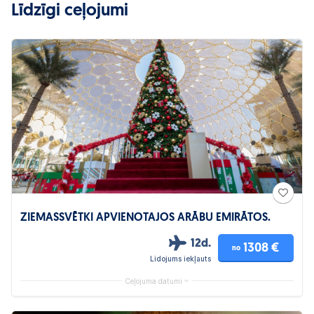
Līdzīgi ceļojumi
ZIEMASSVĒTKI APVIENOTAJOS ARĀBU EMIRĀTOS.
12d.
1308 €
no
Lidojums iekļauts
Ceļojuma datumi