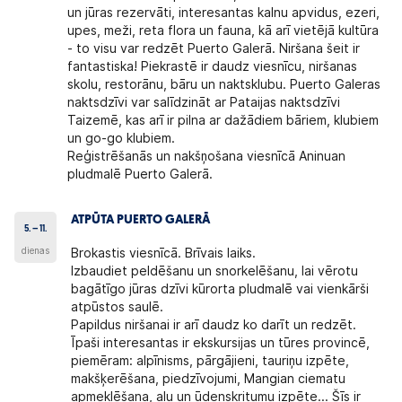
un jūras rezervāti, interesantas kalnu apvidus, ezeri,
upes, meži, reta flora un fauna, kā arī vietējā kultūra
- to visu var redzēt Puerto Galerā. Niršana šeit ir
fantastiska! Piekrastē ir daudz viesnīcu, niršanas
skolu, restorānu, bāru un naktsklubu. Puerto Galeras
naktsdzīvi var salīdzināt ar Pataijas naktsdzīvi
Taizemē, kas arī ir pilna ar dažādiem bāriem, klubiem
un go-go klubiem.
Reģistrēšanās un nakšņošana viesnīcā Aninuan
pludmalē Puerto Galerā.
ATPŪTA PUERTO GALERĀ
5. – 11.
dienas
Brokastis viesnīcā. Brīvais laiks.
Izbaudiet peldēšanu un snorkelēšanu, lai vērotu
bagātīgo jūras dzīvi kūrorta pludmalē vai vienkārši
atpūstos saulē.
Papildus niršanai ir arī daudz ko darīt un redzēt.
Īpaši interesantas ir ekskursijas un tūres provincē,
piemēram: alpīnisms, pārgājieni, tauriņu izpēte,
makšķerēšana, piedzīvojumi, Mangian ciematu
apmeklēšana, alu un ūdenskritumu izpēte... Šīs ir