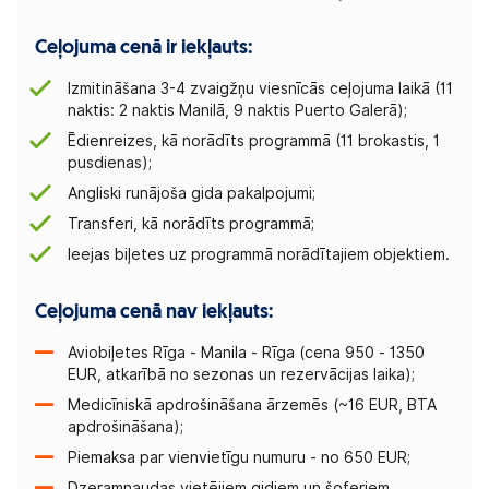
Ceļojuma cenā ir iekļauts:
Izmitināšana 3-4 zvaigžņu viesnīcās ceļojuma laikā (11
naktis: 2 naktis Manilā, 9 naktis Puerto Galerā);
Ēdienreizes, kā norādīts programmā (11 brokastis, 1
pusdienas);
Angliski runājoša gida pakalpojumi;
Transferi, kā norādīts programmā;
Ieejas biļetes uz programmā norādītajiem objektiem.
Ceļojuma cenā nav iekļauts:
Aviobiļetes Rīga - Manila - Rīga (cena 950 - 1350
EUR, atkarībā no sezonas un rezervācijas laika);
Medicīniskā apdrošināšana ārzemēs (~16 EUR, BTA
apdrošināšana);
Piemaksa par vienvietīgu numuru - no 650 EUR;
Dzeramnaudas vietējiem gidiem un šoferiem