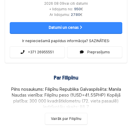
2026 08 09vai citi datumi
+ lidojums no:
950
€
Ar lidojumu:
2780
€
Datumi un cenas
Ir nepieciešamā papildus informācija? SAZINĀTIES:
+371 26955551
Pieprasījums
Par Filipīnu
Pilns nosaukums: Filipīnu Republika Galvaspilsēta: Manila
Naudas vienība: Filipīnu peso (1USD=41.55PHP) Kopējā
platība: 300 000 kvadrātkilometru (72. vieta pasaulē)
Iedzīvotāju skaits: 88 7
Vairāk par Filipīnu