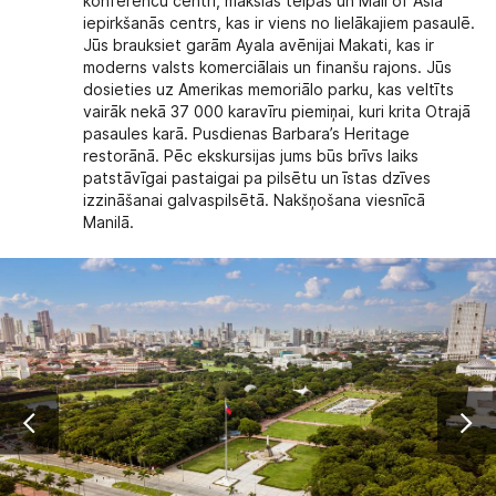
konferenču centri, mākslas telpas un Mall of Asia
iepirkšanās centrs, kas ir viens no lielākajiem pasaulē.
Jūs brauksiet garām Ayala avēnijai Makati, kas ir
moderns valsts komerciālais un finanšu rajons. Jūs
dosieties uz Amerikas memoriālo parku, kas veltīts
vairāk nekā 37 000 karavīru piemiņai, kuri krita Otrajā
pasaules karā. Pusdienas Barbara’s Heritage
restorānā. Pēc ekskursijas jums būs brīvs laiks
patstāvīgai pastaigai pa pilsētu un īstas dzīves
izzināšanai galvaspilsētā. Nakšņošana viesnīcā
Manilā.