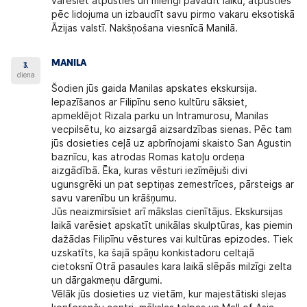
varēsiet atpūsties un mierīgi pavadīt laiku, atpūsties
pēc lidojuma un izbaudīt savu pirmo vakaru eksotiskā
Āzijas valstī. Nakšņošana viesnīcā Manilā.
MANILA
3.
diena
Šodien jūs gaida Manilas apskates ekskursija.
Iepazīšanos ar Filipīnu seno kultūru sāksiet,
apmeklējot Rizala parku un Intramurosu, Manilas
vecpilsētu, ko aizsargā aizsardzības sienas. Pēc tam
jūs dosieties ceļā uz apbrīnojami skaisto San Agustin
baznīcu, kas atrodas Romas katoļu ordeņa
aizgādībā. Ēka, kuras vēsturi iezīmējuši divi
ugunsgrēki un pat septiņas zemestrīces, pārsteigs ar
savu varenību un krāšņumu.
Jūs neaizmirsīsiet arī mākslas cienītājus. Ekskursijas
laikā varēsiet apskatīt unikālas skulptūras, kas piemin
dažādas Filipīnu vēstures vai kultūras epizodes. Tiek
uzskatīts, ka šajā spāņu konkistadoru celtajā
cietoksnī Otrā pasaules kara laikā slēpās milzīgi zelta
un dārgakmeņu dārgumi.
Vēlāk jūs dosieties uz vietām, kur majestātiski slejas