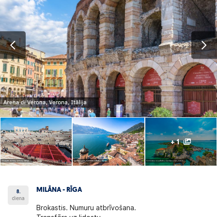
+ 1
MILĀNA - RĪGA
8.
diena
Brokastis. Numuru atbrīvošana.