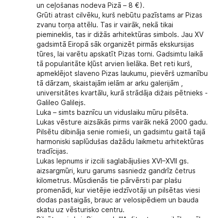
un ceļošanas nodeva Pizā – 8 €).
Grūti atrast cilvēku, kurš nebūtu pazīstams ar
Pizas
zvanu torņa attēlu
. Tas ir vairāk, nekā tikai
piemineklis, tas ir dižās arhitektūras simbols. Jau XV
gadsimtā Eiropā sāk organizēt pirmās ekskursijas
tūres, lai varētu apskatīt Pizas torni. Gadsimtu laikā
tā popularitāte kļūst arvien lielāka. Bet reti kurš,
apmeklējot slaveno Pizas laukumu, pievērš uzmanību
tā dārzam, skaistajām ielām ar arku galerijām ,
universitātes kvartālu, kurā strādāja dižais pētnieks -
Galileo Galilejs.
Luka
– simts baznīcu un viduslaiku mūru pilsēta.
Lukas vēsture aizsākās pirms vairāk nekā 2000 gadu.
Pilsētu dibināja senie romieši, un gadsimtu gaitā tajā
harmoniski saplūdušas dažādu laikmetu arhitektūras
tradīcijas.
Lukas lepnums ir izcili saglabājušies XVI–XVII gs.
aizsargmūri, kuru garums sasniedz gandrīz četrus
kilometrus. Mūsdienās tie pārvērsti par plašu
promenādi, kur vietējie iedzīvotāji un pilsētas viesi
dodas pastaigās, brauc ar velosipēdiem un bauda
skatu uz vēsturisko centru.