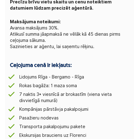
Precīzu brīvu vietu skaitu un cenu noteiktiem
datumiem lūdzam precizēt aģentūrā.
Maksājuma noteikumi:
Avansa maksājums 30%.
Atlikusī summa jāapmaksā ne vēlāk kā 45 dienas pirms
ceļojuma sākuma.
Sazinieties ar aģentu, lai saņemtu rēķinu.
Ceļojuma cenā ir iekļauts:
Lidojums Rīga - Bergamo - Rīga
Rokas bagāža: 1 maza soma
7 naktis 3* viesnīcā ar brokastīm (viena vieta
divvietīgā numurā)
Kompānijas pārstāvja pakalpojumi
Pasažieru nodevas
Transporta pakalpojumu pakete
Ekskursijas brauciens uz Florenci