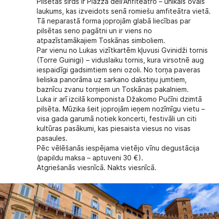
Pilsētas sirds ir Piazza dell'Anfiteatro – unikāls ovāls
laukums, kas izveidots senā romiešu amfiteātra vietā.
Tā neparastā forma joprojām glabā liecības par
pilsētas seno pagātni un ir viens no
atpazīstamākajiem Toskānas simboliem.
Par vienu no Lukas vizītkartēm kļuvusi Gvinidži tornis
(Torre Guinigi) – viduslaiku tornis, kura virsotnē aug
iespaidīgi gadsimtiem seni ozoli. No torņa paveras
lieliska panorāma uz sarkano dakstiņu jumtiem,
baznīcu zvanu torņiem un Toskānas pakalniem.
Luka ir arī izcilā komponista Džakomo Pučīni dzimtā
pilsēta. Mūzika šeit joprojām ieņem nozīmīgu vietu –
visa gada garumā notiek koncerti, festivāli un citi
kultūras pasākumi, kas piesaista viesus no visas
pasaules.
Pēc vēlēšanās iespējama vietējo vīnu degustācija
(papildu maksa – aptuveni 30 €).
Atgriešanās viesnīcā. Nakts viesnīcā.