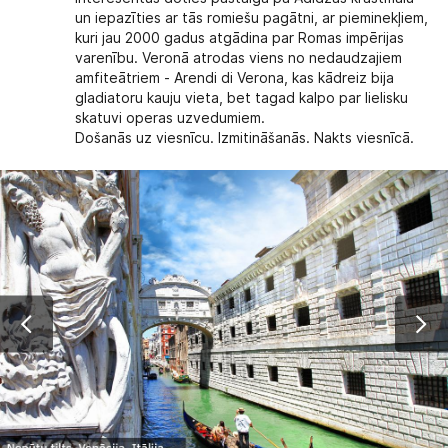
un iepazīties ar tās romiešu pagātni, ar pieminekļiem,
kuri jau 2000 gadus atgādina par Romas impērijas
varenību. Veronā atrodas viens no nedaudzajiem
amfiteātriem - Arendi di Verona, kas kādreiz bija
gladiatoru kauju vieta, bet tagad kalpo par lielisku
skatuvi operas uzvedumiem.
Došanās uz viesnīcu. Izmitināšanās. Nakts viesnīcā.