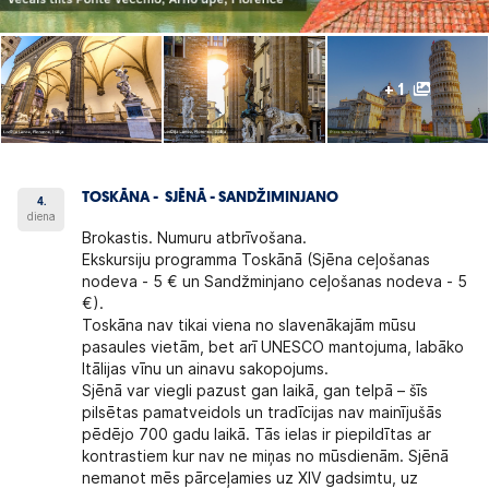
+ 1
TOSKĀNA - SJĒNĀ - SANDŽIMINJANO
4.
diena
Brokastis. Numuru atbrīvošana.
Ekskursiju programma Toskānā
(Sjēna ceļošanas
nodeva - 5 € un Sandžminjano ceļošanas nodeva - 5
€).
Toskāna
nav tikai viena no slavenākajām mūsu
pasaules vietām, bet arī UNESCO mantojuma, labāko
Itālijas vīnu un ainavu sakopojums.
Sjēnā
var viegli pazust gan laikā, gan telpā – šīs
pilsētas pamatveidols un tradīcijas nav mainījušās
pēdējo 700 gadu laikā. Tās ielas ir piepildītas ar
kontrastiem kur nav ne miņas no mūsdienām. Sjēnā
nemanot mēs pārceļamies uz XIV gadsimtu, uz