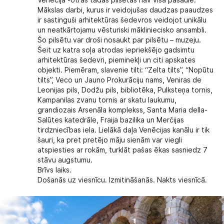
Mākslas darbi, kurus ir veidojušas daudzas paaudzes
ir sastinguši arhitektūras šedevros veidojot unikālu
un neatkārtojamu vēsturiski mākliniecisko ansambli.
Šo pilsētu var droši nosaukt par pilsētu – muzeju.
Šeit uz katra soļa atrodas iepriekšējo gadsimtu
arhitektūras šedevri, pieminekļi un citi apskates
objekti. Piemēram, slavenie tilti: “Zelta tilts”, “Nopūtu
tilts”, Veco un Jauno Prokurāciju nams, Veniras de
Leonijas pils, Dodžu pils, bibliotēka, Pulksteņa tornis,
Kampanilas zvanu tornis ar skatu laukumu,
grandiozais Arsenāla komplekss, Santa Maria della-
Salūtes katedrāle, Fraija bazilika un Merčijas
tirdzniecības iela. Lielākā daļa Venēcijas kanālu ir tik
šauri, ka pret pretējo māju sienām var viegli
atspiesties ar rokām, turklāt pašas ēkas sasniedz 7
stāvu augstumu.
Brīvs laiks.
Došanās uz viesnīcu. Izmitināšanās. Nakts viesnīcā.