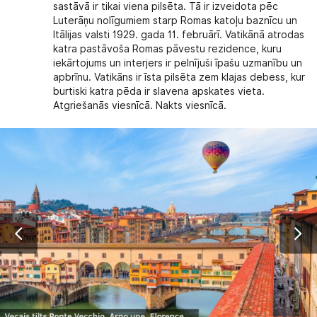
sastāvā ir tikai viena pilsēta. Tā ir izveidota pēc
Luterāņu nolīgumiem starp Romas katoļu baznīcu un
Itālijas valsti 1929. gada 11. februārī. Vatikānā atrodas
katra pastāvoša Romas pāvestu rezidence, kuru
iekārtojums un interjers ir pelnījuši īpašu uzmanību un
apbrīnu. Vatikāns ir īsta pilsēta zem klajas debess, kur
burtiski katra pēda ir slavena apskates vieta.
Atgriešanās viesnīcā. Nakts viesnīcā.