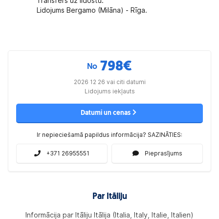
Transfērs uz lidostu.
Lidojums Bergamo (Milāna) - Rīga.
798
€
No
2026 12 26 vai citi datumi
Lidojums iekļauts
Datumi un cenas
Ir nepieciešamā papildus informācija? SAZINĀTIES:
+371 26955551
Pieprasījums
Par Itāliju
Informācija par Itāliju Itālija (Italia, Italy, Italie, Italien)