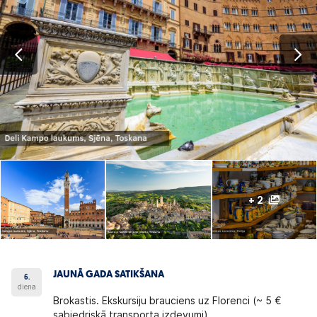
+ 2
JAUNĀ GADA SATIKŠANA
6.
diena
Brokastis.
Ekskursiju brauciens uz Florenci
(~ 5 €
sabiedriskā transporta izdevumi).