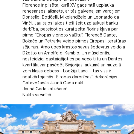
Florence
ir pilsēta, kurā XV gadsimtā uzplauka
renesanses laikmets, ar tās galvenajiem varoņiem
Dontello, Botičelli, Mikelandželo un Leonardo da
Vinči. Jau tajos laikos tieši šeit uzplaukusi banku
darbība, pateicoties kurai zelta florins kļuva par
pirmo “Eiropas vienoto valūtu”. Florencē Dante,
Bokačo un Petrarka veido pirmos Eiropas literatūras
sējumus. Arno upes krastos savus šedevrus veidoja
Džotto un Arnolfo di Kambio. Un mūsdienās,
nesteidzīgi pastaigājoties pa Veco tiltu un Dantes
kvartālu,var pasēdēt Sinjorijas laukumā un muzejā
zem klajas debess - Lodžiju Lanci - tas viss ir
neatkārtojamās “Eiropas darbnīcas” dekorācijas.
Gatavošanās Jaunā Gada naktij.
Jaunā Gada satikšana!
Nakts viesnīcā.