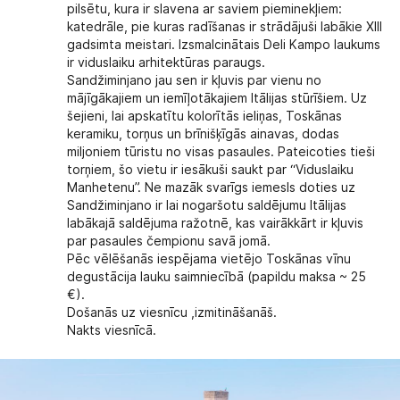
pilsētu, kura ir slavena ar saviem pieminekļiem:
katedrāle, pie kuras radīšanas ir strādājuši labākie XIII
gadsimta meistari. Izsmalcinātais Deli Kampo laukums
ir viduslaiku arhitektūras paraugs.
Sandžiminjano
jau sen ir kļuvis par vienu no
mājīgākajiem un iemīļotākajiem Itālijas stūrīšiem. Uz
šejieni, lai apskatītu kolorītās ieliņas, Toskānas
keramiku, torņus un brīnišķīgās ainavas, dodas
miljoniem tūristu no visas pasaules. Pateicoties tieši
torņiem, šo vietu ir iesākuši saukt par “Viduslaiku
Manhetenu”. Ne mazāk svarīgs iemesls doties uz
Sandžiminjano ir lai nogaršotu saldējumu Itālijas
labākajā saldējuma ražotnē, kas vairākkārt ir kļuvis
par pasaules čempionu savā jomā.
Pēc vēlēšanās iespējama vietējo Toskānas vīnu
degustācija
lauku saimniecībā (papildu maksa ~ 25
€).
Došanās uz viesnīcu ,izmitināšanāš.
Nakts viesnīcā.