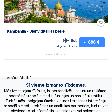
Kampānija - Dienviditālijas pērle.
8d.
888 €
no
Lidojums iekļauts
Ceļojuma datumi
Atpūta ONLINE
Šī vietne izmanto sīkdatnes.
Ekskursiju ceļojumi
Mēs izmantojam sīkfailus, lai personalizētu saturu un reklāmas,
nodrošinātu sociālo mediju funkcijas un analizētu trafiku.
Turklāt mēs kopīgojam tīmekļa vietnes lietošanas informāciju
Eksotiskie ceļojumi
ar sociālo mediju, reklāmas un analītikas partneriem, kuri to var
pievienot citai informācijai, ko sniedzat vai apkopojat,