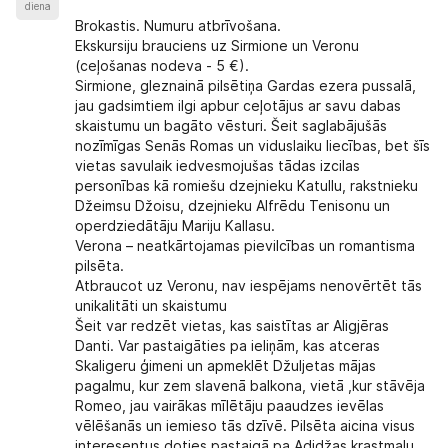
diena
Brokastis. Numuru atbrīvošana.
Ekskursiju brauciens uz Sirmione un Veronu
(ceļošanas nodeva - 5 €).
Sirmione, gleznainā pilsētiņa Gardas ezera pussalā,
jau gadsimtiem ilgi apbur ceļotājus ar savu dabas
skaistumu un bagāto vēsturi. Šeit saglabājušās
nozīmīgas Senās Romas un viduslaiku liecības, bet šīs
vietas savulaik iedvesmojušas tādas izcilas
personības kā romiešu dzejnieku Katullu, rakstnieku
Džeimsu Džoisu, dzejnieku Alfrēdu Tenisonu un
operdziedātāju Mariju Kallasu.
Verona
– neatkārtojamas pievilcības un romantisma
pilsēta.
Atbraucot uz Veronu, nav iespējams nenovērtēt tās
unikalitāti un skaistumu
Šeit var redzēt vietas, kas saistītas ar Aligjēras
Danti. Var pastaigāties pa ieliņām, kas atceras
Skaligeru ģimeni un apmeklēt Džuljetas mājas
pagalmu, kur zem slavenā balkona, vietā ,kur stāvēja
Romeo, jau vairākas mīlētāju paaudzes ievēlas
vēlēšanās un iemieso tās dzīvē. Pilsēta aicina visus
interesentus doties pastaigā pa Adidžas krastmalu