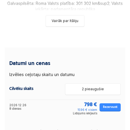
Galvaspilsēta: Roma Valsts platība: 301 302 km&sup2; Valsts
iekārta: parlamentāra republika
Vairāk par Itāliju
Datumi un cenas
Izvēlies ceļotaju skaitu un datumu
Cilvēku skaits
2 pieaugušie
798 €
2026 12 26
Rezervuoti
8 dienas
1596 € visiem
Lidojums iekļauts