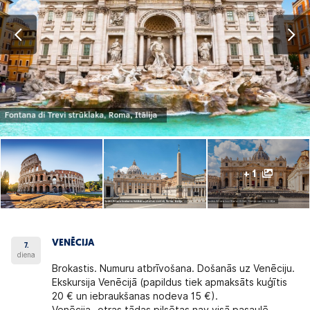
+ 1
VENĒCIJA
7.
diena
Brokastis. Numuru atbrīvošana. Došanās uz Venēciju.
Ekskursija Venēcijā
(papildus tiek apmaksāts kuģītis
20 € un iebraukšanas nodeva 15 €).
Venēcija
-otras tādas pilsētas nav visā pasaulē.