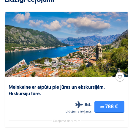
Līdzīgi ceļojumi
Melnkalne ar atpūtu pie jūras un ekskursijām.
Ekskursiju tūre.
8d.
788 €
no
Lidojums iekļauts
Ceļojuma datumi