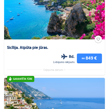
Sicīlija. Atpūta pie jūras.
8d.
849 €
no
Lidojums iekļauts
Ceļojuma datumi
GARANTĒTA TŪRE