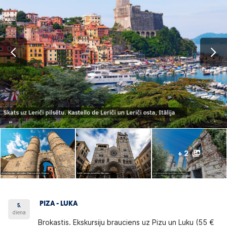
+ 2
PIZA - LUKA
5.
diena
Brokastis.
Ekskursiju brauciens uz Pizu un Luku
(55 €