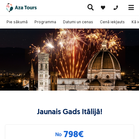
+371 269555
Pie sākumā
Programma
Datumi un cenas
Cenā iekļauts
Kā 
Ceļojumi
Ekskursiju
pa Eiropu
Karstie
Kruīzi
ceļojumi
(ar
piedāvājumi
lidmašīnu)
Jaunais Gads Itālijā!
798
€
No