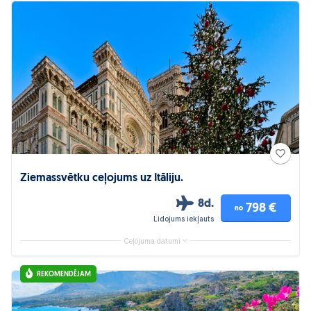
Ziemassvētku ceļojums uz Itāliju.
8d.
798 €
no
Lidojums iekļauts
Ceļojuma datumi
REKOMENDĒJAM