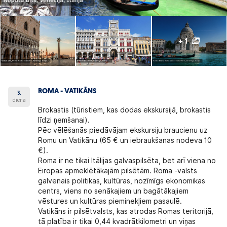
+ 1
ROMA - VATIKĀNS
3.
diena
Brokastis (tūristiem, kas dodas ekskursijā, brokastis
līdzi ņemšanai).
Pēc vēlēšanās piedāvājam
ekskursiju braucienu uz
Romu un Vatikānu
(65 € un iebraukšanas nodeva 10
€).
Roma
ir ne tikai Itālijas galvaspilsēta, bet arī viena no
Eiropas apmeklētākajām pilsētām. Roma -valsts
galvenais politikas, kultūras, nozīmīgs ekonomikas
centrs, viens no senākajiem un bagātākajiem
vēstures un kultūras pieminekļiem pasaulē.
Vatikāns
ir pilsētvalsts, kas atrodas Romas teritorijā,
tā platība ir tikai 0,44 kvadrātkilometri un viņas