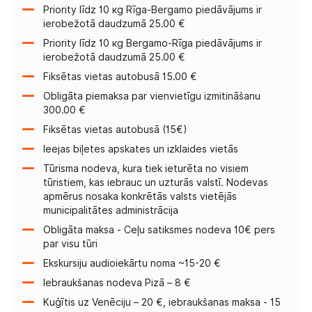
Priority līdz 10 кg Rīga-Bergamo piedāvājums ir
ierobežotā daudzumā 25.00 €
Priority līdz 10 кg Bergamo-Rīga piedāvājums ir
ierobežotā daudzumā 25.00 €
Fiksētas vietas autobusā 15.00 €
Obligāta piemaksa par vienvietīgu izmitināšanu
300.00 €
Fiksētas vietas autobusā (15€)
Ieejas biļetes apskates un izklaides vietās
Tūrisma nodeva, kura tiek ieturēta no visiem
tūristiem, kas iebrauc un uzturās valstī. Nodevas
apmērus nosaka konkrētās valsts vietējās
municipalitātes administrācija
Obligāta maksa - Ceļu satiksmes nodeva 10€ pers
par visu tūri
Ekskursiju audioiekārtu noma ~15-20 €
Iebraukšanas nodeva Pizā – 8 €
Kuģītis uz Venēciju – 20 €, iebraukšanas maksa - 15