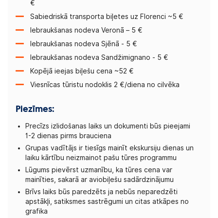
€
Sabiedriskā transporta biļetes uz Florenci ~5 €
Iebraukšanas nodeva Veronā – 5 €
Iebraukšanas nodeva Sjēnā - 5 €
Iebraukšanas nodeva Sandžimignano - 5 €
Kopējā ieejas biļešu cena ~52 €
Viesnīcas tūristu nodoklis 2 €/diena no cilvēka
Piezīmes:
Precīzs izlidošanas laiks un dokumenti būs pieejami
1-2 dienas pirms brauciena
Grupas vadītājs ir tiesīgs mainīt ekskursiju dienas un
laiku kārtību neizmainot pašu tūres programmu
Lūgums pievērst uzmanību, ka tūres cena var
mainīties, sakarā ar aviobiļešu sadārdzinājumu
Brīvs laiks būs paredzēts ja nebūs neparedzēti
apstākļi, satiksmes sastrēgumi un citas atkāpes no
grafika