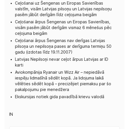
Ceļošanai uz Šengenas un Eiropas Savienības
valstīm, visām Latvijas pilsoņu un Latvijas nepilsoņu
pasēm jābūt derīgām līdz ceļojuma beigām
Ceļošanai ārpus Šengenas un Eiropas Savienības,
visām pasēm jābūt derīgām vismaz 6 mēnešus pēc
ceļojuma beigām
Ceļošanai ārpus Šengenas nav derīgas Latvijas
pilsoņa un nepilsoņa pases ar derīguma termiņu 50
gadu (izdotas līdz 19.11.2007)
Latvijas Nepilsoņi nevar ceļot ārpus Latvijas ar ID
karti
Aviokompānija Ryanair un Wizz Air – nepiedāvā
iespēju lidmašīnā sēdēt kopā. Ja lidojuma laikā
vēlēties sēdēt kopā – precizējiet piemaksu par šo
pakalpojumu pie menedžera
Ekskursijas notiek gida pavadībā krievu valodā
IN