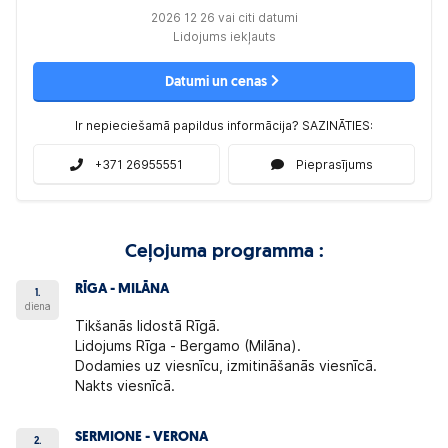
2026 12 26 vai citi datumi
Lidojums iekļauts
Datumi un cenas
Ir nepieciešamā papildus informācija? SAZINĀTIES:
+371 26955551
Pieprasījums
Ceļojuma programma :
RĪGA - MILĀNA
1.
diena
Tikšanās lidostā Rīgā.
Lidojums Rīga - Bergamo (Milāna).
Dodamies uz viesnīcu, izmitināšanās viesnīcā.
Nakts viesnīcā.
SERMIONE - VERONA
2.