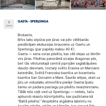
GAETA - SPERLONGA
7.
diena
Brokastis.
Brīvs laiks atpūtai pie jūras vai pēc vēlēšanās
piedāvājam ekskursijas brauciens uz Gaetu un
Sperlongu (par papildu maksu 40 €).
Gaeta — sena ostas pilsēta, kas cēli slejas uz klintīm
virs jūras. Pilsētas panorāmā izceļas Aragonas pils,
bet tās vēsturiskajā centrā joprojām saglabājušies
daudzi dievnami, tostarp svēto Erasma un Marciano
katedrāle, Svētā Franciska baznīca un bizantiešu
baznīca San Giovanni a Mare. Šaurās ieliņas, skati uz
jūru un viduslaiku atmosfēra piešķir Gaetai īpašu
šarmu un padara pastaigu pa pilsētu neaizmirstamu.
Tālāk mūs ceļš ved uz Sperlongu — nelielu, taču
apburoši skaistu kūrortpilsētu, kas pazīstama kā
“Baltā pilsēta.” Vecpilsēta atgādina labirintu no
šaurām ieliņām, arkām un kāpnēm, kas aizved līdz