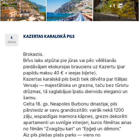
+ 1
KAZERTAS KARALISKĀ PILS
4.
diena
Brokastis.
Brīvs laiks atpūtai pie jūras vai pēc vēlēšanās
piedāvājam ekskursijas brauciens uz Kazertu (par
papildu maksu 40 € + ieejas biļete).
Kazertas karaliskā pils bieži tiek dēvēta par Itālijas
Versaļu — majestātiska un grezna, taču bez tūristu
drūzmas, tā saglabājusi īpašu dienvidu eleganci un
šarmu.
Celta 18. gs. Neapoles Burbonu dinastijai, pils
pārsteidz ar savu grandiozitāti: vairāk nekā 1200
zāļu, iespaidīgas marmora kāpnes, grezni dekorēti
apartamenti un svinīgie interjeri, kuros filmētas ainas
no filmām “Zvaigžņu kari” un “Eņģeļi un dēmoni.”
Aiz pils plešas plašs parks — viens no