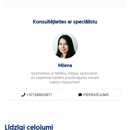
Konsultējieties ar speciālistu
Milena
Sazinieties ar Milēnu, Itālijas specialisti ,
un saņemiet labāko piedāvājumu savam
sapņu ceļojumam:
+37128800871
PIEPRASĪJUMS
Līdzīgi ceļojumi