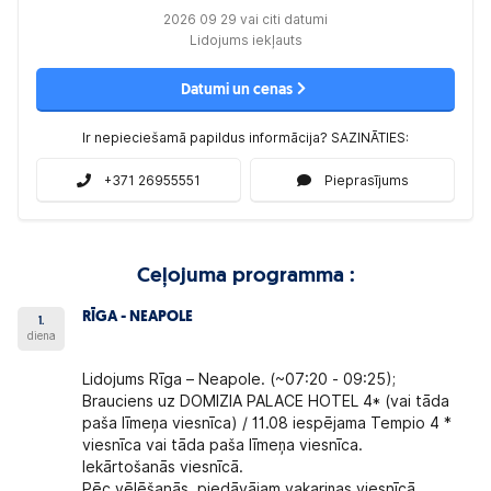
2026 09 29 vai citi datumi
Lidojums iekļauts
Datumi un cenas
Ir nepieciešamā papildus informācija? SAZINĀTIES:
+371 26955551
Pieprasījums
Ceļojuma programma :
RĪGA - NEAPOLE
1.
diena
Lidojums Rīga – Neapole. (~07:20 - 09:25);
Brauciens uz DOMIZIA PALACE HOTEL 4* (vai tāda
paša līmeņa viesnīca) / 11.08 iespējama Tempio 4 *
viesnīca vai tāda paša līmeņa viesnīca.
Iekārtošanās viesnīcā.
Pēc vēlēšanās, piedāvājam vakariņas viesnīcā