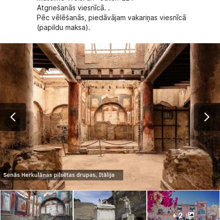
Atgriešanās viesnīcā. .
Pēc vēlēšanās, piedāvājam vakariņas viesnīcā
(papildu maksa).
+ 2