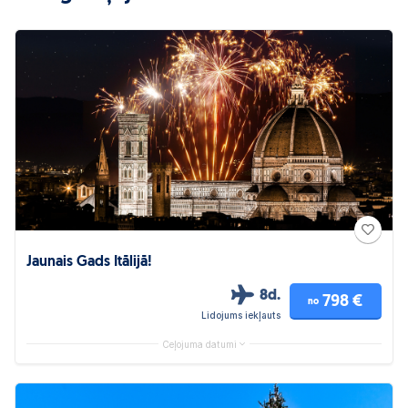
Jaunais Gads Itālijā!
8d.
798 €
no
Lidojums iekļauts
Ceļojuma datumi