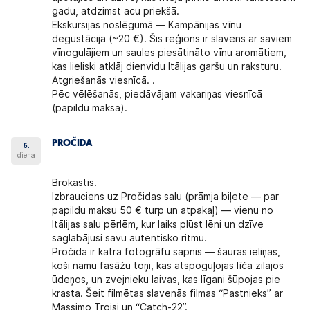
gadu, atdzimst acu priekšā.
Ekskursijas noslēgumā — Kampānijas vīnu
degustācija (~20 €). Šis reģions ir slavens ar saviem
vīnogulājiem un saules piesātināto vīnu aromātiem,
kas lieliski atklāj dienvidu Itālijas garšu un raksturu.
Atgriešanās viesnīcā. .
Pēc vēlēšanās, piedāvājam vakariņas viesnīcā
(papildu maksa).
PROČIDA
6.
diena
Brokastis.
Izbrauciens uz Pročidas salu (prāmja biļete — par
papildu maksu 50 € turp un atpakaļ) — vienu no
Itālijas salu pērlēm, kur laiks plūst lēni un dzīve
saglabājusi savu autentisko ritmu.
Pročida ir katra fotogrāfu sapnis — šauras ieliņas,
koši namu fasāžu toņi, kas atspoguļojas līča zilajos
ūdeņos, un zvejnieku laivas, kas līgani šūpojas pie
krasta. Šeit filmētas slavenās filmas “Pastnieks” ar
Massimo Troisi un “Catch-22”.