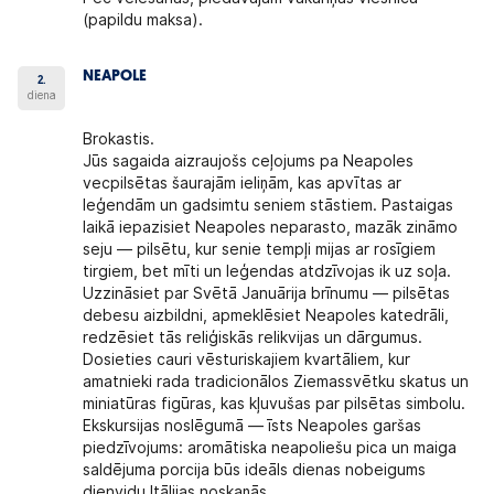
(papildu maksa).
NEAPOLE
2.
diena
Brokastis.
Jūs sagaida aizraujošs ceļojums pa Neapoles
vecpilsētas šaurajām ieliņām, kas apvītas ar
leģendām un gadsimtu seniem stāstiem. Pastaigas
laikā iepazisiet Neapoles neparasto, mazāk zināmo
seju — pilsētu, kur senie tempļi mijas ar rosīgiem
tirgiem, bet mīti un leģendas atdzīvojas ik uz soļa.
Uzzināsiet par Svētā Januārija brīnumu — pilsētas
debesu aizbildni, apmeklēsiet Neapoles katedrāli,
redzēsiet tās reliģiskās relikvijas un dārgumus.
Dosieties cauri vēsturiskajiem kvartāliem, kur
amatnieki rada tradicionālos Ziemassvētku skatus un
miniatūras figūras, kas kļuvušas par pilsētas simbolu.
Ekskursijas noslēgumā — īsts Neapoles garšas
piedzīvojums: aromātiska neapoliešu pica un maiga
saldējuma porcija būs ideāls dienas nobeigums
dienvidu Itālijas noskaņās.