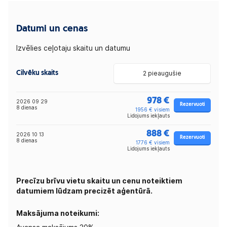
Datumi un cenas
Izvēlies ceļotaju skaitu un datumu
Cilvēku skaits
2 pieaugušie
978 €
2026 09 29
Rezervuoti
8 dienas
1956 € visiem
Lidojums iekļauts
888 €
2026 10 13
Rezervuoti
8 dienas
1776 € visiem
Lidojums iekļauts
Precīzu brīvu vietu skaitu un cenu noteiktiem
datumiem lūdzam precizēt aģentūrā.
Maksājuma noteikumi: