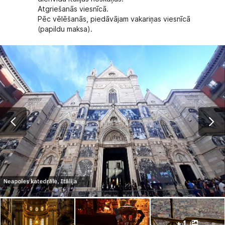
Atgriešanās viesnīcā.
Pēc vēlēšanās, piedāvājam vakariņas viesnīcā
(papildu maksa).
+ 1