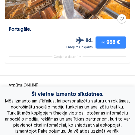
Portugāle.
8d.
968 €
no
Lidojums iekļauts
Ceļojuma datumi
Atpūta ONLINE
Šī vietne izmanto sīkdatnes.
Ekskursiju ceļojumi
Mēs izmantojam sīkfailus, lai personalizētu saturu un reklāmas,
nodrošinātu sociālo mediju funkcijas un analizētu trafiku.
Turklāt mēs kopīgojam tīmekļa vietnes lietošanas informāciju
Eksotiskie ceļojumi
ar sociālo mediju, reklāmas un analītikas partneriem, kuri to var
pievienot citai informācijai, ko sniedzat vai apkopojat,
Labākie piedāvājumi
izmantojot Pakalpojumus. Ja vēlaties uzzināt vairāk,