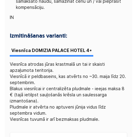
samaksāto naudu, samazināt cenu un / vai pieprasīt
kompensāciju.
IN
Izmitināšanas varianti:
Viesnīca DOMIZIA PALACE HOTEL 4*
Viesnīca atrodas jūras krastmalā un tai ir skaisti
apzaļumota teritorija.
Viesnīcā ir peldbaseins, kas atvērts no ~30. maija līdz 20.
septembrim.
Blakus viesnīcai ir centralizēta pludmale - ieejas maksa 8
€ (tajā ietilpst sauļošanās krēsla un saulessarga
izmantošana).
Pludmale ir atvērta no aptuveni jūnija vidus līdz
septembra vidum.
Viesnīcas tuvumā ir arī bezmaksas pludmale.