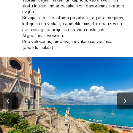
skatu laukumiem ar pasakainiem panorāmas skatiem
uz jūru.
Brīvajā laikā — pastaiga pa pilsētu, atpūta pie jūras,
kafejnīcu un veikaliņu apmeklējums, fotopauzes un
nesteidzīgs baudījums dienvidu noskaņās.
Atgriešanās viesnīcā. .
Pēc vēlēšanās, piedāvājam vakariņas viesnīcā
(papildu maksa).