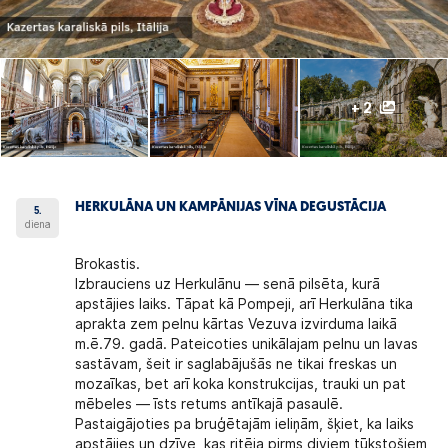
+ 2
HERKULĀNA UN KAMPĀNIJAS VĪNA DEGUSTĀCIJA
5.
diena
Brokastis.
Izbrauciens uz Herkulānu — senā pilsēta, kurā
apstājies laiks. Tāpat kā Pompeji, arī Herkulāna tika
aprakta zem pelnu kārtas Vezuva izvirduma laikā
m.ē.79. gadā. Pateicoties unikālajam pelnu un lavas
sastāvam, šeit ir saglabājušās ne tikai freskas un
mozaīkas, bet arī koka konstrukcijas, trauki un pat
mēbeles — īsts retums antīkajā pasaulē.
Pastaigājoties pa bruģētajām ieliņām, šķiet, ka laiks
apstājies un dzīve, kas ritēja pirms diviem tūkstošiem