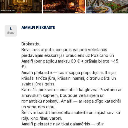
AMALFI PIEKRASTE
3.
diena
Brokastis.
Brīvs laiks atpūtai pie jūras vai pēc vēlēšanās
piedāvājam ekskursijas brauciens uz Pozitano un
Amalfi (par papildu maksu 60 € + prāmja biļete ~45
€).
Amalfi piekraste — tas ir sapņa piepildījums Itālijas
krāsās: tirkīza jūra, krāsaini namiņi, citronu dārzi un
svaigs jūras gaiss.
Katrs šīs piekrastes ciemats ir kā glezna: Pozitano ar
ainaviskām kāpnēm, boutique veikaliņiem un
romantisku noskaņu, Amalfi — ar iespaidīgo katedrāli
un senatnes elpu.
Šeit var baudīt limončello saulrietā un sajust sevi kā
itāļu kino filmu varoni.
Amalfi piekraste nav tikai galamērķis — tā ir