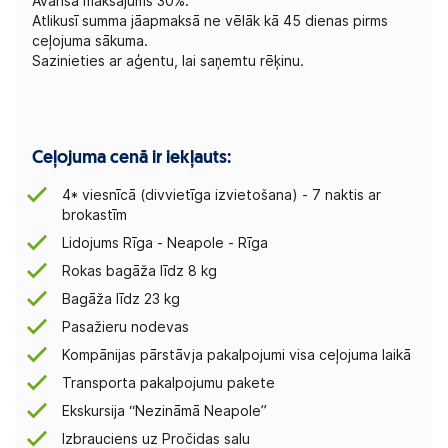
Avansa maksājums 30%.
Atlikusī summa jāapmaksā ne vēlāk kā 45 dienas pirms
ceļojuma sākuma.
Sazinieties ar aģentu, lai saņemtu rēķinu.
Ceļojuma cenā ir iekļauts:
4* viesnīcā (divvietīga izvietošana) - 7 naktis ar
brokastīm
Lidojums Rīga - Neapole - Rīga
Rokas bagāža līdz 8 kg
Bagāža līdz 23 kg
Pasažieru nodevas
Kompānijas pārstāvja pakalpojumi visa ceļojuma laikā
Transporta pakalpojumu pakete
Ekskursija “Nezināmā Neapole”
Izbrauciens uz Pročidas salu