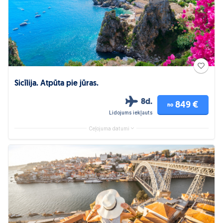
Sicīlija. Atpūta pie jūras.
8d.
849 €
no
Lidojums iekļauts
Ceļojuma datumi