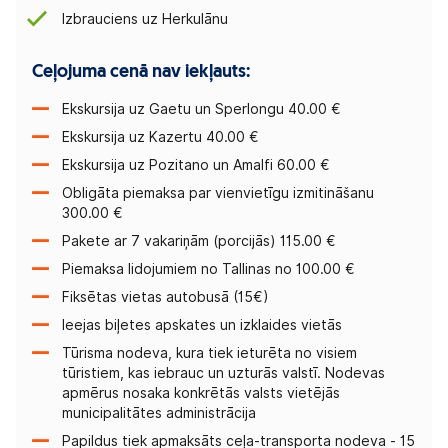
Izbrauciens uz Herkulānu
Ceļojuma cenā nav iekļauts:
Ekskursija uz Gaetu un Sperlongu 40.00 €
Ekskursija uz Kazertu 40.00 €
Ekskursija uz Pozitano un Amalfi 60.00 €
Obligāta piemaksa par vienvietīgu izmitināšanu
300.00 €
Pakete ar 7 vakariņām (porcijās) 115.00 €
Piemaksa lidojumiem no Tallinas no 100.00 €
Fiksētas vietas autobusā (15€)
Ieejas biļetes apskates un izklaides vietās
Tūrisma nodeva, kura tiek ieturēta no visiem
tūristiem, kas iebrauc un uzturās valstī. Nodevas
apmērus nosaka konkrētās valsts vietējās
municipalitātes administrācija
Papildus tiek apmaksāts ceļa-transporta nodeva - 15