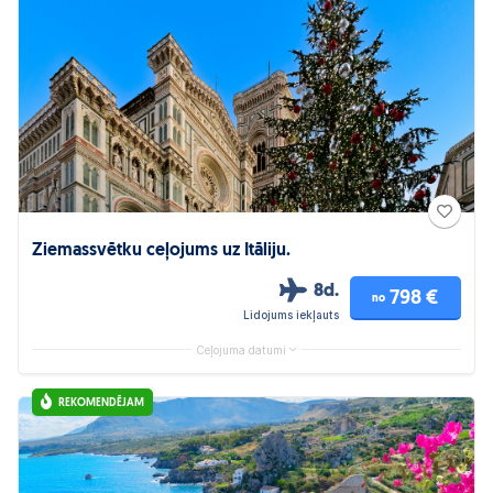
Ziemassvētku ceļojums uz Itāliju.
8d.
798 €
no
Lidojums iekļauts
Ceļojuma datumi
REKOMENDĒJAM