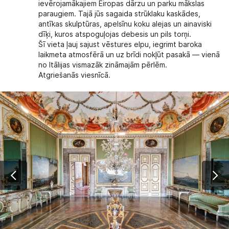
ievērojamākajiem Eiropas dārzu un parku mākslas
paraugiem. Tajā jūs sagaida strūklaku kaskādes,
antīkas skulptūras, apelsīnu koku alejas un ainaviski
dīķi, kuros atspoguļojas debesis un pils torņi.
Šī vieta ļauj sajust vēstures elpu, iegrimt baroka
laikmeta atmosfērā un uz brīdi nokļūt pasakā — vienā
no Itālijas vismazāk zināmajām pēr­lēm.
Atgriešanās viesnīcā.