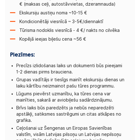
€ (maksas ceļi, autostāvvietas, dzeramnauda)
Ekskursiju austiņu noma ~10-15 €
Kondicionētāji viesnīcā ~ 3-5€/diennaktī
Tūrisma nodoklis viesnīcā - 4 €/ nakts no cilvēka
Kopējā ieejas biļešu cena ~56 €
Piezīmes:
Precīzs izlidošanas laiks un dokumenti būs pieejami
1-2 dienas pirms brauciena.
Grupas vadītājs ir tiesīgs mainīt ekskursiju dienas un
laiku kārtību neizmainot pašu tūres programmu.
Lūgums pievērst uzmanību, ka tūres cena var
mainīties, sakarā ar aviobiļešu sadārdzinājumu.
Brīvs laiks būs paredzēts ja nebūs neparedzēti
apstākļi, satiksmes sastrēgumi un citas atkāpes no
grafika.
Ceļošanai uz Šengenas un Eiropas Savienības
valstīm, visām Latvijas pilsoņu un Latvijas nepilsoņu