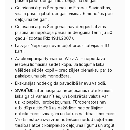
pasēm jābūt derīgām līdz ceļojuma beigām.
Ceļošanai ārpus Šengenas un Eiropas Savienības,
visām pasēm jābūt derīgām vismaz 6 mēnešus pēc
ceļojuma beigām.
Ceļošanai ārpus Šengenas nav derīgas Latvijas
pilsoņa un nepilsoņa pases ar derīguma termiņu 50
gadu (izdotas līdz 19.11.2007).
Latvijas Nepilsoņi nevar ceļot ārpus Latvijas ar ID
karti.
Aviokompānija Ryanair un Wizz Air – nepiedāvā
iespēju lidmašīnā sēdēt kopā. Ja lidojuma laikā
vēlēties sēdēt kopā – precizējiet piemaksu par šo
pakalpojumu pie menedžera.
Ekskursijas notiek gida pavadībā krievu valodā.
SVARĪGI:
Informācija par ieceļošanas noteikumiem
laika gaitā var mainīties, un konkrētās valstis var
uzlikt papildu ierobežojumus. Tūroperators nav
atbildīgs attiecībā uz dažādiem nacionālajiem
noteikumiem, izmaiņām un katras valdības lēmumiem.
Valsts iestāžu izvirzītie noteikumi nedod ceļotājam
tiesības atcelt komplekso ceļojuma līgumu un atgūt