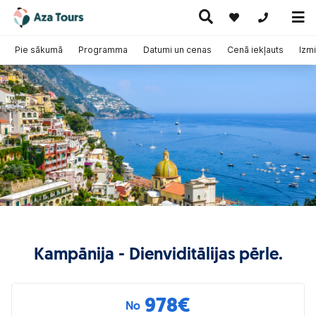
+371 269555
Pie sākumā
Programma
Datumi un cenas
Cenā iekļauts
Izmi
Ceļojumi
Ekskursiju
pa Eiropu
Karstie
Kruīzi
ceļojumi
(ar
piedāvājumi
lidmašīnu)
Kampānija - Dienviditālijas pērle.
978
€
No