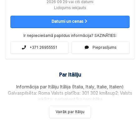
2026 09 29 vai citi datumi
Lidojums iekļauts
Datumi un cenas
Ir nepieciešamā papildus informācija? SAZINĀTIES:
+371 26955551
Pieprasījums
Par Itāliju
Informācija par Itāliju Itālija (Italia, Italy, Italie, Italien)
Galvaspilsēta: Roma Valsts platība: 301 302 km&sup2; Valsts
iekārta: parlamentāra republika
Vairāk par Itāliju