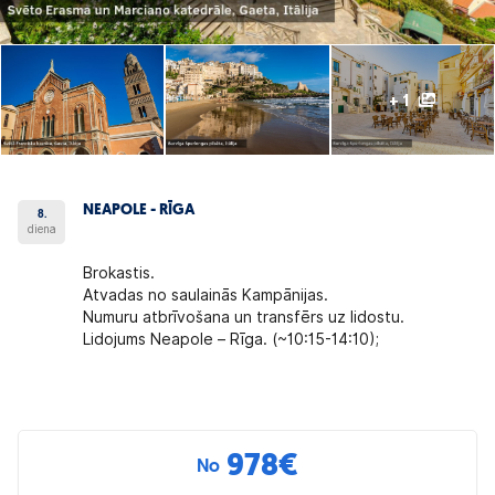
+ 1
NEAPOLE - RĪGA
8.
diena
Brokastis.
Atvadas no saulainās Kampānijas.
Numuru atbrīvošana un transfērs uz lidostu.
Lidojums Neapole – Rīga. (~10:15-14:10);
978
€
No