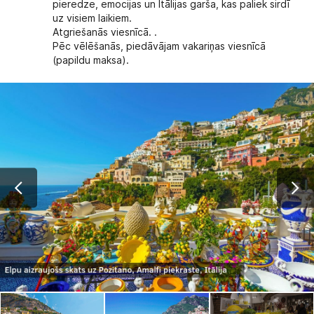
pieredze, emocijas un Itālijas garša, kas paliek sirdī
uz visiem laikiem.
Atgriešanās viesnīcā. .
Pēc vēlēšanās, piedāvājam vakariņas viesnīcā
(papildu maksa).