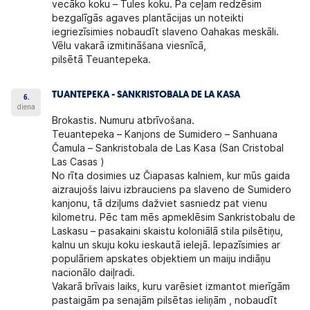
vecāko koku – Tules koku. Pa ceļam redzēsim
bezgalīgās agaves plantācijas un noteikti
iegriezīsimies nobaudīt slaveno Oahakas meskāli.
Vēlu vakarā izmitināšana viesnīcā,
pilsētā Teuantepeka.
TUANTEPEKA - SANKRISTOBALA DE LA KASA
6.
diena
Brokastis. Numuru atbrīvošana.
Teuantepeka – Kanjons de Sumidero – Sanhuana
Čamula – Sankristobala de Las Kasa (San Cristobal
Las Casas )
No rīta dosimies uz Čiapasas kalniem, kur mūs gaida
aizraujošs laivu izbrauciens pa slaveno de Sumidero
kanjonu, tā dziļums dažviet sasniedz pat vienu
kilometru. Pēc tam mēs apmeklēsim Sankristobalu de
Laskasu – pasakaini skaistu koloniālā stila pilsētiņu,
kalnu un skuju koku ieskautā ielejā. Iepazīsimies ar
populāriem apskates objektiem un maiju indiāņu
nacionālo daiļradi.
Vakarā brīvais laiks, kuru varēsiet izmantot mierīgām
pastaigām pa senajām pilsētas ieliņām , nobaudīt