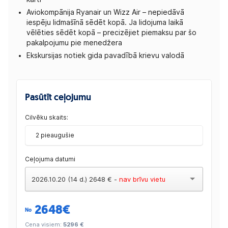
Aviokompānija Ryanair un Wizz Air – nepiedāvā
iespēju lidmašīnā sēdēt kopā. Ja lidojuma laikā
vēlēties sēdēt kopā – precizējiet piemaksu par šo
pakalpojumu pie menedžera
Ekskursijas notiek gida pavadībā krievu valodā
Pasūtīt ceļojumu
Cilvēku skaits:
2 pieaugušie
Ceļojuma datumi
2026.10.20 (14 d.) 2648 € -
nav brīvu vietu
2648
€
No
Cena visiem:
5296 €