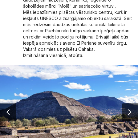
daudzajiem muzejiem, keramiku, leģendāro
šokolādes mērci “Molē” un satriecošo virtuvi.
Mēs iepazīsimies pilsētas vēsturisko centru, kurš ir
iekļauts UNESCO aizsargājamo objektu sarakstā. Šeit
mēs redzēsim daudzas unikālas koloniālā laikmeta
celtnes ar Pueblai raksturīgo sarkano ķieģeļu apdari
un rokām veidoto podiņu rotājumu. Brīvajā laikā būs
iespēja apmeklēt slaveno El Pariane suvenīru tirgu.
Vakarā dosimies uz pilsētu Oahaka.
Izmitināšana viesnīcā, atpūta.