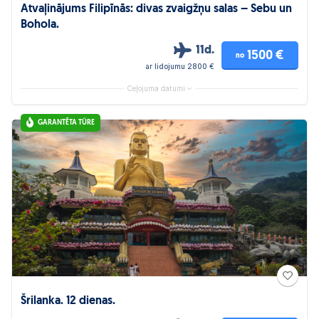
Atvaļinājums Filipīnās: divas zvaigžņu salas – Sebu un
Bohola.
11d.
1500 €
no
ar lidojumu 2800 €
Ceļojuma datumi
GARANTĒTA TŪRE
Šrilanka. 12 dienas.