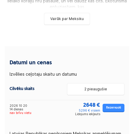
lielāko koraļļu rifu pasaulē, un vēl daudz kas cits. Ekotūrisma
entuziastiem, kas
Vairāk par Meksiku
Datumi un cenas
Izvēlies ceļotaju skaitu un datumu
Cilvēku skaits
2 pieaugušie
2648 €
2026 10 20
Rezervuoti
14 dienas
5296 € visiem
nav brīvu vietu
Lidojums iekļauts
Latvijas Republikas nepilsoņiem Meksikas apmeklējumam