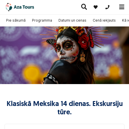
+371 269555
Pie sākumā
Programma
Datumi un cenas
Cenā iekļauts
Kā 
Ceļojumi
Ekskursiju
pa Eiropu
Karstie
Kruīzi
ceļojumi
(ar
piedāvājumi
lidmašīnu)
Klasiskā Meksika 14 dienas. Ekskursiju
tūre.