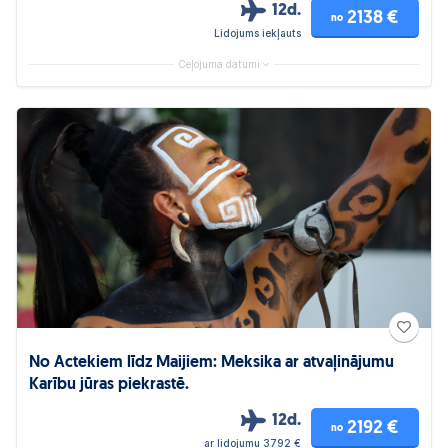
12d.
2138 €
no
Lidojums iekļauts
Ceļojuma datumi
No Actekiem līdz Maijiem: Meksika ar atvaļinājumu
Karību jūras piekrastē.
12d.
2192 €
no
ar lidojumu 3792 €