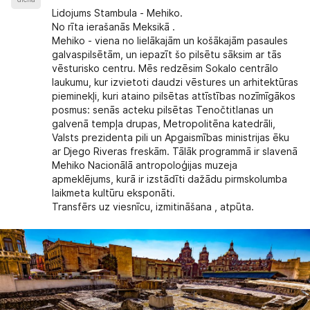
Lidojums Stambula - Mehiko.
No rīta ierašanās Meksikā .
Mehiko - viena no lielākajām un košākajām pasaules
galvaspilsētām, un iepazīt šo pilsētu sāksim ar tās
vēsturisko centru. Mēs redzēsim Sokalo centrālo
laukumu, kur izvietoti daudzi vēstures un arhitektūras
pieminekļi, kuri ataino pilsētas attīstības nozīmīgākos
posmus: senās acteku pilsētas Tenočtitlanas un
galvenā tempļa drupas, Metropolitēna katedrāli,
Valsts prezidenta pili un Apgaismības ministrijas ēku
ar Djego Riveras freskām. Tālāk programmā ir slavenā
Mehiko Nacionālā antropoloģijas muzeja
apmeklējums, kurā ir izstādīti dažādu pirmskolumba
laikmeta kultūru eksponāti.
Transfērs uz viesnīcu, izmitināšana , atpūta.