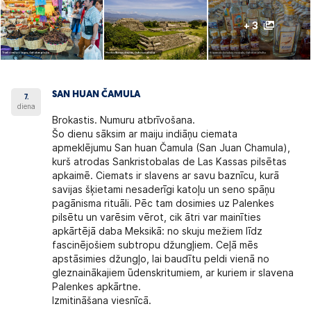
+ 3
SAN HUAN ČAMULA
7.
diena
Brokastis. Numuru atbrīvošana.
Šo dienu sāksim ar maiju indiāņu ciemata
apmeklējumu San huan Čamula (San Juan Chamula),
kurš atrodas Sankristobalas de Las Kassas pilsētas
apkaimē. Ciemats ir slavens ar savu baznīcu, kurā
savijas šķietami nesaderīgi katoļu un seno spāņu
pagānisma rituāli. Pēc tam dosimies uz Palenkes
pilsētu un varēsim vērot, cik ātri var mainīties
apkārtējā daba Meksikā: no skuju mežiem līdz
fascinējošiem subtropu džungļiem. Ceļā mēs
apstāsimies džungļo, lai baudītu peldi vienā no
gleznainākajiem ūdenskritumiem, ar kuriem ir slavena
Palenkes apkārtne.
Izmitināšana viesnīcā.