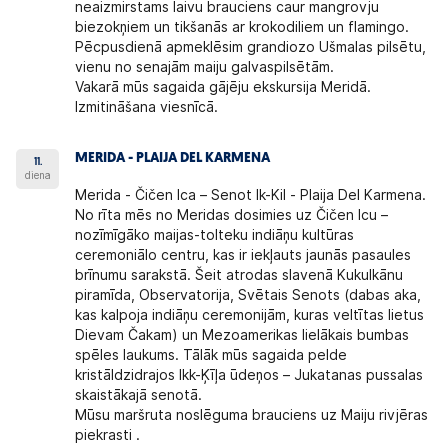
neaizmirstams laivu brauciens caur mangrovju
biezokņiem un tikšanās ar krokodiliem un flamingo.
Pēcpusdienā apmeklēsim grandiozo Ušmalas pilsētu,
vienu no senajām maiju galvaspilsētām.
Vakarā mūs sagaida gājēju ekskursija Meridā.
Izmitināšana viesnīcā.
MERIDA - PLAIJA DEL KARMENA
11.
diena
Merida - Čičen Ica – Senot Ik-Kil - Plaija Del Karmena.
No rīta mēs no Meridas dosimies uz Čičen Icu –
nozīmīgāko maijas-tolteku indiāņu kultūras
ceremoniālo centru, kas ir iekļauts jaunās pasaules
brīnumu sarakstā. Šeit atrodas slavenā Kukulkānu
piramīda, Observatorija, Svētais Senots (dabas aka,
kas kalpoja indiāņu ceremonijām, kuras veltītas lietus
Dievam Čakam) un Mezoamerikas lielākais bumbas
spēles laukums. Tālāk mūs sagaida pelde
kristāldzidrajos Ikk-Ķīļa ūdeņos – Jukatanas pussalas
skaistākajā senotā.
Mūsu maršruta noslēguma brauciens uz Maiju rivjēras
piekrasti .