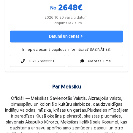
2648
€
No
2026 10 20 vai citi datumi
Lidojums iekļauts
Datumi un cenas
Ir nepieciešamā papildus informācija? SAZINĀTIES:
+371 26955551
Pieprasījums
Par Meksiku
Oficiāli — Meksikas Savienotās Valstis. Aizraujoša valsts,
pirmsspāņu un koloniālo kultūru simbioze, daudzveidīgas
indiāņu valodas, mūzika, krāsas un garšas.Pludmales mīļotājiem
ir paradīzes Klusā okeāna piekrastē, skaistas pludmales,
slavenais Akapulko kūrorts, Meksikas lielākā sala Kosumel, kas
pazīstama ar savu apbrīnojamo zemūdens pasauli un otro