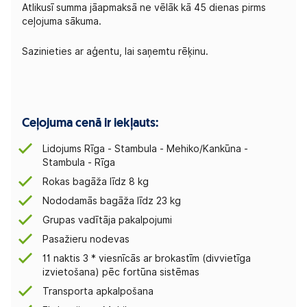
Atlikusī summa jāapmaksā ne vēlāk kā 45 dienas pirms
ceļojuma sākuma.
Sazinieties ar aģentu, lai saņemtu rēķinu.
Ceļojuma cenā ir iekļauts:
Lidojums Rīga - Stambula - Mehiko/Kankūna -
Stambula - Rīga
Rokas bagāža līdz 8 kg
Nododamās bagāža līdz 23 kg
Grupas vadītāja pakalpojumi
Pasažieru nodevas
11 naktis 3 * viesnīcās ar brokastīm (divvietīga
izvietošana) pēc fortūna sistēmas
Transporta apkalpošana