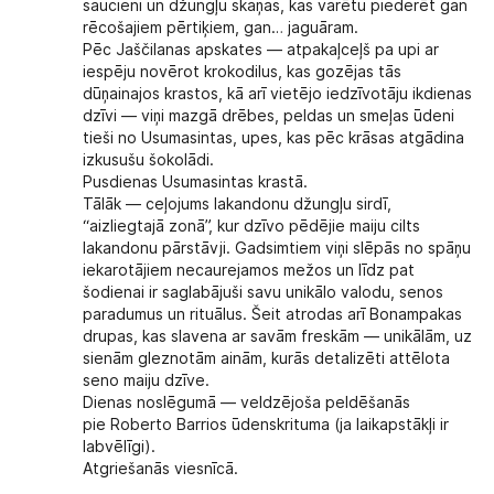
saucieni un džungļu skaņas, kas varētu piederēt gan
rēcošajiem pērtiķiem, gan… jaguāram.
Pēc Jaščilanas apskates — atpakaļceļš pa upi ar
iespēju novērot krokodilus, kas gozējas tās
dūņainajos krastos, kā arī vietējo iedzīvotāju ikdienas
dzīvi — viņi mazgā drēbes, peldas un smeļas ūdeni
tieši no Usumasintas, upes, kas pēc krāsas atgādina
izkusušu šokolādi.
Pusdienas Usumasintas krastā.
Tālāk — ceļojums lakandonu džungļu sirdī,
“aizliegtajā zonā”, kur dzīvo pēdējie maiju cilts
lakandonu pārstāvji. Gadsimtiem viņi slēpās no spāņu
iekarotājiem necaurejamos mežos un līdz pat
šodienai ir saglabājuši savu unikālo valodu, senos
paradumus un rituālus. Šeit atrodas arī Bonampakas
drupas, kas slavena ar savām freskām — unikālām, uz
sienām gleznotām ainām, kurās detalizēti attēlota
seno maiju dzīve.
Dienas noslēgumā — veldzējoša peldēšanās
pie Roberto Barrios ūdenskrituma (ja laikapstākļi ir
labvēlīgi).
Atgriešanās viesnīcā.