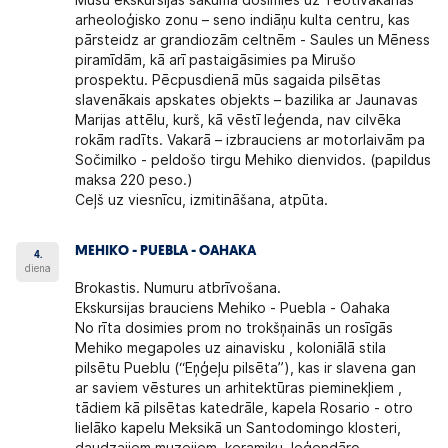
Mūsu ekskursijas sākumā dosimies uz Teotivakanas
arheoloģisko zonu – seno indiāņu kulta centru, kas
pārsteidz ar grandiozām celtnēm - Saules un Mēness
piramīdām, kā arī pastaigāsimies pa Mirušo
prospektu. Pēcpusdienā mūs sagaida pilsētas
slavenākais apskates objekts – bazilika ar Jaunavas
Marijas attēlu, kurš, kā vēstī leģenda, nav cilvēka
rokām radīts. Vakarā – izbrauciens ar motorlaivām pa
Sočimilko - peldošo tirgu Mehiko dienvidos. (papildus
maksa 220 peso.)
Ceļš uz viesnīcu, izmitināšana, atpūta.
MEHIKO - PUEBLA - OAHAKA
4.
diena
Brokastis. Numuru atbrīvošana.
Ekskursijas brauciens Mehiko - Puebla - Oahaka
No rīta dosimies prom no trokšņainās un rosīgās
Mehiko megapoles uz ainavisku , koloniālā stila
pilsētu Pueblu (“Eņģeļu pilsēta”), kas ir slavena gan
ar saviem vēstures un arhitektūras pieminekļiem ,
tādiem kā pilsētas katedrāle, kapela Rosario - otro
lielāko kapelu Meksikā un Santodomingo klosteri,