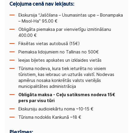
Ceļojuma cenā nav iekļauts:
Ekskursija “Jaščilana – Usumasintas upe – Bonampaka
– Misol-Ha" 95.00 €
Obligāta piemaksa par vienvietīgu izmitināšanu
400.00 €
Fiksētas vietas autobusā (15€)
Piemaksa lidojumiem no Tallinas no 500€
Ieejas biļetes apskates un izklaides vietās
Tūrisma nodeva, kura tiek ieturēta no visiem
tūristiem, kas iebrauc un uzturās valstī. Nodevas
apmērus nosaka konkrētās valsts vietējās
municipalitātes administrācija
Obligāta maksa - Ceļu satiksmes nodeva 15€
pers par visu tūri
Ekskursiju audioiekārtu noma ~10-15 €
Tūrisma nodoklis Kankunā ~18 €
Piezīmes: