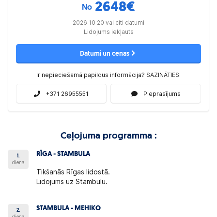
2648
€
No
2026 10 20 vai citi datumi
Lidojums iekļauts
Datumi un cenas
Ir nepieciešamā papildus informācija? SAZINĀTIES:
+371 26955551
Pieprasījums
Ceļojuma programma :
RĪGA - STAMBULA
1.
diena
Tikšanās Rīgas lidostā.
Lidojums uz Stambulu.
STAMBULA - MEHIKO
2.
diena