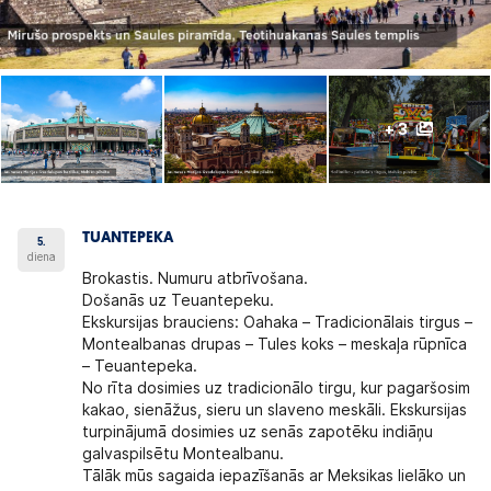
+ 3
TUANTEPEKA
5.
diena
Brokastis. Numuru atbrīvošana.
Došanās uz Teuantepeku.
Ekskursijas brauciens: Oahaka – Tradicionālais tirgus –
Montealbanas drupas – Tules koks – meskaļa rūpnīca
– Teuantepeka.
No rīta dosimies uz tradicionālo tirgu, kur pagaršosim
kakao, sienāžus, sieru un slaveno meskāli. Ekskursijas
turpinājumā dosimies uz senās zapotēku indiāņu
galvaspilsētu Montealbanu.
Tālāk mūs sagaida iepazīšanās ar Meksikas lielāko un