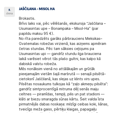
JAŠČILANA - MISOL HA
8.
diena
Brokastis.
Brīvs laiks vai, pēc vēlēšanās, ekskursija “Jaščilana –
Usumasintas upe – Bonampaka – Misol-Ha” (par
papildu maksu 95 €).
No rīta paredzēts garāks pārbrauciens Meksikas–
Gvatemalas robežas virzienā, kas aizņems apmēram
četras stundas. Pēc tam sāksies ceļojums pa
Usumasintas upi — gandrīz stundu ilga brauciena
laikā varēsiet vērot tās plašo gultni, kas kalpo kā
dabiskā valstu robeža.
Mēs nonāksim vienā no attālākajām un grūtāk
pieejamajām vietām šajā maršrutā — senajā pilsētā–
cietoksnī Jaščilanā, kas slejas uz klints virs upes.
Pilsētas nosaukums tulkojas kā “zaļo akmeņu pilsēta”:
gandrīz simtprocentīgā mitruma dēļ senās maiju
celtnes — piramīdas, tempļi, pilis un pat stadioni —
klāti ar biezu smaragda sūnas kārtu. Šeit valda īsta
pirmatnējās dabas noskaņa: milzīgi ceibas koki, liānas,
tveicīgs meža gaiss, pērtiķu klaigas, papagaiļu