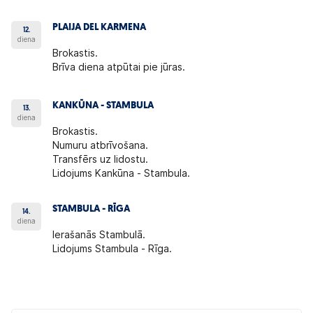
PLAIJA DEL KARMENA
12.
diena
Brokastis.
Brīva diena atpūtai pie jūras.
KANKŪNA - STAMBULA
13.
diena
Brokastis.
Numuru atbrīvošana.
Transfērs uz lidostu.
Lidojums Kankūna - Stambula.
STAMBULA - RĪGA
14.
diena
Ierašanās Stambulā.
Lidojums Stambula - Rīga.