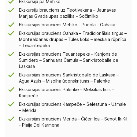
Ekskursija pa Mehiko
Ekskursiju brauciens uz Teotivakana – Jaunavas
Marijas Gvadalupas bazilika – Sočimilko
Ekskursijas brauciens Mehiko - Puebla - Oahaka
Ekskursijas brauciens Oahaka – Tradicionālais tirgus –
Montealbanas drupas – Tules koks – meskaļa rūpnīca
– Teuantepeka
Ekskursijas brauciens Teuantepeks – Kanjons de
Sumidero – Sanhuans Čamula – Sankristoballe de
Laskasa
Ekskursijas brauciens Sankristoballe de Laskasa –
Agua Azuls – Misolha ūdenskritums – Palenke
Ekskursijas brauciens Palenke – Meksikas līcis –
Kampeče
Ekskursijas brauciens Kampeče – Selestuna - Ušmale
– Merida
Ekskursijas brauciens Merida - Čičen Ica – Senot Ik-Kil
- Plaija Del Karmena