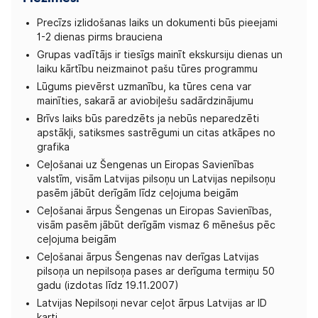
Precīzs izlidošanas laiks un dokumenti būs pieejami
1-2 dienas pirms brauciena
Grupas vadītājs ir tiesīgs mainīt ekskursiju dienas un
laiku kārtību neizmainot pašu tūres programmu
Lūgums pievērst uzmanību, ka tūres cena var
mainīties, sakarā ar aviobiļešu sadārdzinājumu
Brīvs laiks būs paredzēts ja nebūs neparedzēti
apstākļi, satiksmes sastrēgumi un citas atkāpes no
grafika
Ceļošanai uz Šengenas un Eiropas Savienības
valstīm, visām Latvijas pilsoņu un Latvijas nepilsoņu
pasēm jābūt derīgām līdz ceļojuma beigām
Ceļošanai ārpus Šengenas un Eiropas Savienības,
visām pasēm jābūt derīgām vismaz 6 mēnešus pēc
ceļojuma beigām
Ceļošanai ārpus Šengenas nav derīgas Latvijas
pilsoņa un nepilsoņa pases ar derīguma termiņu 50
gadu (izdotas līdz 19.11.2007)
Latvijas Nepilsoņi nevar ceļot ārpus Latvijas ar ID
karti