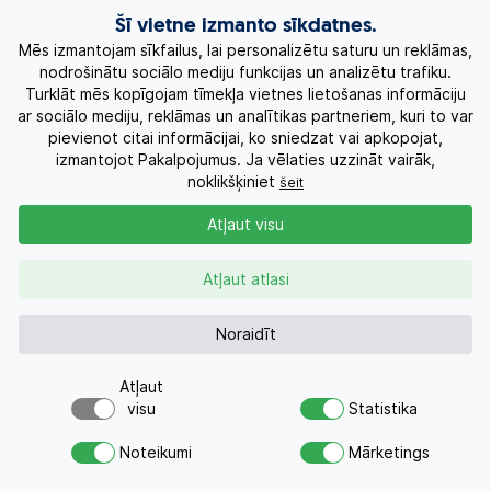
Šī vietne izmanto sīkdatnes.
Mēs izmantojam sīkfailus, lai personalizētu saturu un reklāmas,
Atpūta ONLINE
nodrošinātu sociālo mediju funkcijas un analizētu trafiku.
Turklāt mēs kopīgojam tīmekļa vietnes lietošanas informāciju
Ekskursiju ceļojumi
ar sociālo mediju, reklāmas un analītikas partneriem, kuri to var
pievienot citai informācijai, ko sniedzat vai apkopojat,
izmantojot Pakalpojumus. Ja vēlaties uzzināt vairāk,
Eksotiskie ceļojumi
noklikšķiniet
šeit
Labākie piedāvājumi
Atļaut visu
Kruīzi
Atļaut atlasi
Par Mums
Noraidīt
Kontakti
Atļaut
visu
Statistika
Vai meklējat ceļojumu?
Pieprasījums
+371 26955551
Noteikumi
Mārketings
Nosūtiet atvaļinājuma pieprasījumu