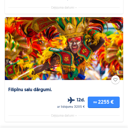
Ceļojuma datumi
Filipīnu salu dārgumi.
12d.
2255 €
no
ar lidojumu 3205 €
Ceļojuma datumi