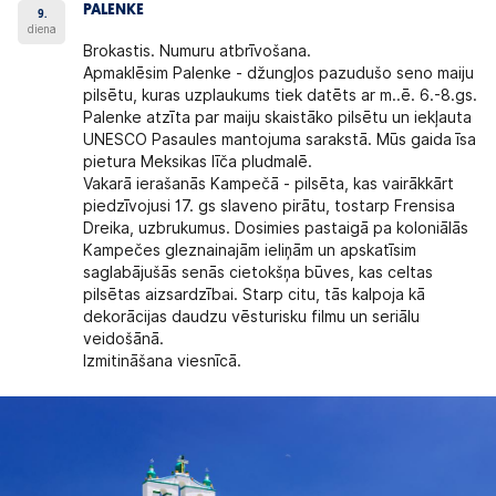
PALENKE
9.
diena
Brokastis. Numuru atbrīvošana.
Apmaklēsim Palenke - džungļos pazudušo seno maiju
pilsētu, kuras uzplaukums tiek datēts ar m..ē. 6.-8.gs.
Palenke atzīta par maiju skaistāko pilsētu un iekļauta
UNESCO Pasaules mantojuma sarakstā. Mūs gaida īsa
pietura Meksikas līča pludmalē.
Vakarā ierašanās Kampečā - pilsēta, kas vairākkārt
piedzīvojusi 17. gs slaveno pirātu, tostarp Frensisa
Dreika, uzbrukumus. Dosimies pastaigā pa koloniālās
Kampečes gleznainajām ieliņām un apskatīsim
saglabājušās senās cietokšņa būves, kas celtas
pilsētas aizsardzībai. Starp citu, tās kalpoja kā
dekorācijas daudzu vēsturisku filmu un seriālu
veidošānā.
Izmitināšana viesnīcā.