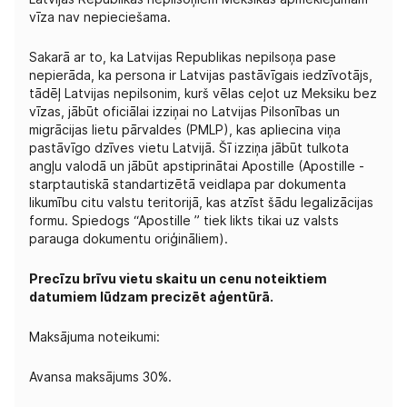
vīza nav nepieciešama.
Sakarā ar to, ka Latvijas Republikas nepilsoņa pase
nepierāda, ka persona ir Latvijas pastāvīgais iedzīvotājs,
tādēļ Latvijas nepilsonim, kurš vēlas ceļot uz Meksiku bez
vīzas, jābūt oficiālai izziņai no Latvijas Pilsonības un
migrācijas lietu pārvaldes (PMLP), kas apliecina viņa
pastāvīgo dzīves vietu Latvijā. Šī izziņa jābūt tulkota
angļu valodā un jābūt apstiprinātai Apostille (Apostille -
starptautiskā standartizētā veidlapa par dokumenta
likumību citu valstu teritorijā, kas atzīst šādu legalizācijas
formu. Spiedogs “Apostille ” tiek likts tikai uz valsts
parauga dokumentu oriģināliem).
Precīzu brīvu vietu skaitu un cenu noteiktiem
datumiem lūdzam precizēt aģentūrā.
Maksājuma noteikumi:
Avansa maksājums 30%.